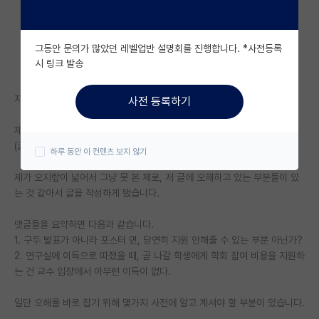
자유 게시판(아무개랩)
그동안 문의가 많았던 레벨업반 설명회를 진행합니다. *사전등록
미국 유학 게시판
시 링크 발송
미국 대학원 합격 후기 게시판
지나가던 인공지능 전공을 한 연구원 입니다. (박사 졸업)
사전 등록하기
대학원생 모집 게시판
제목에 해당하는 글의 댓글들을 보는데 참 안타깝네요..
대학원 합격 후기 게시판
(글 링크 : https://phdkim.net/board/free/79720/)
하루 동안 이 컨텐츠 보지 않기
연구실(PI) 홍보 게시판
제가 오지랖이 넓어서 그냥 못 본 체로, 저 글에 오해하고 있는 부분들이 있
는 것 같아서 글을 작성하게 됐습니다.
석박사 채용 정보 게시판
댓글들을 요약하면 다음과 같습니다.
임용 정보 게시판
1. 구두 발표가 아니라 포스터 면, 당연히 지원 안해줄 수 있는 부분 아닌가?
학부 인턴 게시판
2. 연구실에 이득으로 따졌을 때, 곧 나갈 학생에게 학회 참여 비용을 지원하
는 건 교수 입장에서 아무런 이득이 없다.
취업 게시판
일단 오해를 바로 잡기 위해 몇가지 사전에 알고 계셔야 할 부분이 있습니다.
임용 후기 게시판