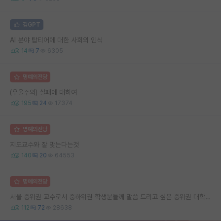
김GPT
AI 분야 탑티어에 대한 사회의 인식
14
7
6305
명예의전당
(우울주의) 실패에 대하여
195
24
17374
명예의전당
지도교수와 잘 맞는다는것
140
20
64553
명예의전당
서울 중위권 교수로서 중하위권 학생분들께 말씀 드리고 싶은 중위권 대학 연구실의 강점
112
72
28638