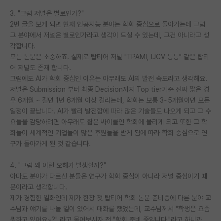
3. "그럼 저널은 별로인가?"
2번 글을 보게 되면 현재 인공지능 분야는 학회 중심으로 돌아가는데 그럼
그 분야에서 저널은 별로인가라고 생각이 드실 수 있는데, 그건 아니라고 생
각합니다.
모든 논문은 소중하죠. 실제로 탑티어 저널 "TPAMI, IJCV 등등" 같은 탑티
어 저널도 존재 합니다.
그럼에도 AI가 학회 중심인 이유는 아무래도 AI의 발전 속도라고 생각해요.
저널은 Submission 부터 최종 Decision까지 Top tier기준 진짜 짧은 경
우 6개월 ~ 길면 1년 6개월 이상 걸리는데, 학회는 보통 3~5개월이면 모든
일정이 끝납니다. AI가 빨리 발전함에 따라 많은 기술들도 나오게 되고 그 수
요들을 감당하려면 아무래도 짧은 싸이클인 학회에 몰리게 되고 또한 그 학
회들이 세계적인 기업들이 많은 후원들을 받게 됨에 따라 학회 중심으로 연
구가 돌아가게 된 것 같습니다.
4. "그럼 왜 이런 오해가 발생할까?"
아마도 분야가 다르신 분들은 연구가 학회 중심이 아니라 저널 중심이기 때
문이라고 생각합니다.
제가 경험한 일화인데 제가 한창 첫 탑티어 학회 논문 준비중에 다른 분야 교
수님과 얘기를 나눌 일이 있어서 대화를 했었는데, 교수님께서 "학생은 요즘
뭐하고 있어요~?" 라고 물어보시자 전 "학회 준비 중입니다."라고 하니까.