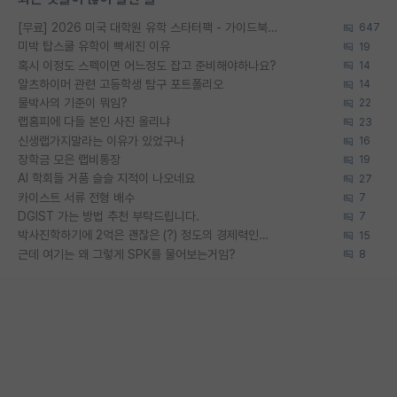
[무료] 2026 미국 대학원 유학 스타터팩 - 가이드북 & 합격자 컨택메일 템플릿
647
미박 탑스쿨 유학이 빡세진 이유
19
혹시 이정도 스펙이면 어느정도 잡고 준비해야하나요?
14
알츠하이머 관련 고등학생 탐구 포트폴리오
14
물박사의 기준이 뭐임?
22
랩홈피에 다들 본인 사진 올리냐
23
신생랩가지말라는 이유가 있었구나
16
장학금 모은 랩비통장
19
AI 학회들 거품 슬슬 지적이 나오네요
27
카이스트 서류 전형 배수
7
DGIST 가는 방법 추천 부탁드립니다.
7
박사진학하기에 2억은 괜찮은 (?) 정도의 경제력인가요
15
근데 여기는 왜 그렇게 SPK를 물어보는거임?
8