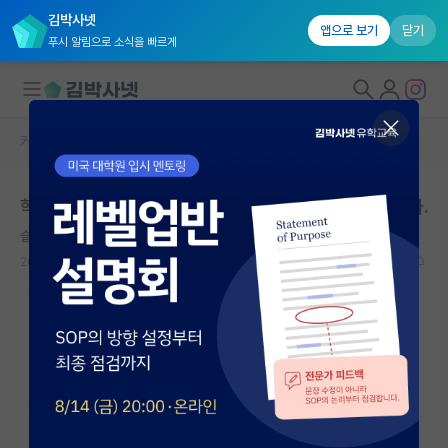
김박사넷
앱으로 보기
닫기
푸시 알림으로 소식을 빠르게
커뮤니티 홈
자유 게시판(아무개랩)
대학원생 모집
학회 참여 비용 지원 관련 글 댓글을 보니 참 안타깝습니다.
국내대학원 정보
슬기로운 블레즈 파스칼
연구실&오픈랩
2026.05.17
15
7419
커뮤니티
커뮤니티 홈
전체글보기
베스트 게시판
IF 명예의전당