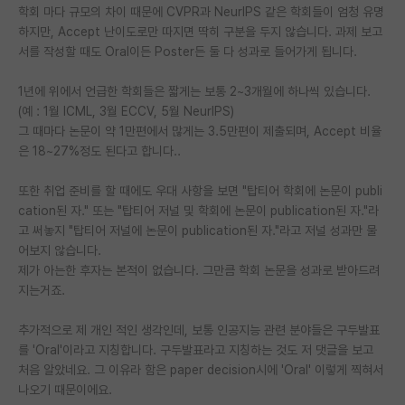
학회 마다 규모의 차이 때문에 CVPR과 NeurIPS 같은 학회들이 엄청 유명
재팬라운지 🌸
하지만, Accept 난이도로만 따지면 딱히 구분을 두지 않습니다. 과제 보고
서를 작성할 때도 Oral이든 Poster든 둘 다 성과로 들어가게 됩니다.
1년에 위에서 언급한 학회들은 짧게는 보통 2~3개월에 하나씩 있습니다.
(예 : 1월 ICML, 3월 ECCV, 5월 NeurIPS)
그 때마다 논문이 약 1만편에서 많게는 3.5만편이 제출되며, Accept 비율
은 18~27%정도 된다고 합니다..
또한 취업 준비를 할 때에도 우대 사항을 보면 "탑티어 학회에 논문이 publi
cation된 자." 또는 "탑티어 저널 및 학회에 논문이 publication된 자."라
고 써놓지 "탑티어 저널에 논문이 publication된 자."라고 저널 성과만 물
어보지 않습니다.
제가 아는한 후자는 본적이 없습니다. 그만큼 학회 논문을 성과로 받아드려
지는거죠.
추가적으로 제 개인 적인 생각인데, 보통 인공지능 관련 분야들은 구두발표
를 'Oral'이라고 지칭합니다. 구두발표라고 지칭하는 것도 저 댓글을 보고
처음 알았네요. 그 이유라 함은 paper decision시에 'Oral' 이렇게 찍혀서
나오기 때문이에요.