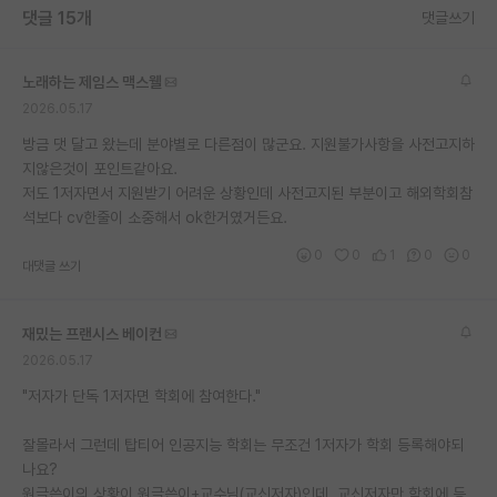
댓글 15개
댓글쓰기
노래하는 제임스 맥스웰
2026.05.17
방금 댓 달고 왔는데 분야별로 다른점이 많군요. 지원불가사항을 사전고지하
지않은것이 포인트같아요.
저도 1저자면서 지원받기 어려운 상황인데 사전고지된 부분이고 해외학회참
석보다 cv한줄이 소중해서 ok한거였거든요.
0
0
1
0
0
대댓글 쓰기
재밌는 프랜시스 베이컨
2026.05.17
"저자가 단독 1저자면 학회에 참여한다."
잘몰라서 그런데 탑티어 인공지능 학회는 무조건 1저자가 학회 등록해야되
나요?
원글쓴이의 상황이 원글쓴이+교수님(교신저자)인데, 교신저자만 학회에 등