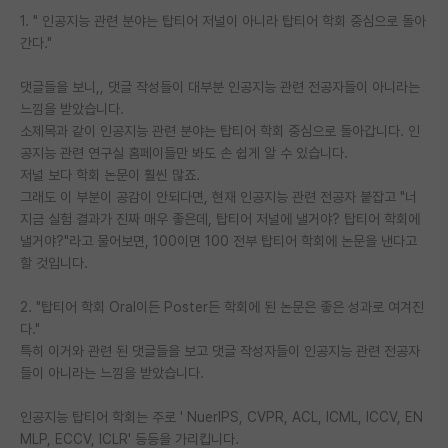
1. " 인공지능 관련 분야는 탑티어 저널이 아니라 탑티어 학회 중심으로 돌아
PI 전용 게시판
간다."
인문사회 계열 게시판
댓글들을 보니,, 댓글 작성들이 대부분 인공지능 관련 전공자들이 아니라는
느낌을 받았습니다.
특수/전문대학원 게시판
소제목과 같이 인공지능 관련 분야는 탑티어 학회 중심으로 돌아갑니다. 인
반도체/AI 게시판
공지능 관련 연구실 홈페이들만 봐도 손 쉽게 알 수 있습니다.
저널 보다 학회 논문이 훨씬 많죠.
장학금/장학생 게시판
그래도 이 부분이 공감이 안되다면, 현재 인공지능 관련 전공자 붙잡고 "너
지금 실험 결과가 진짜 매우 좋은데, 탑티어 저널에 낼거야? 탑티어 학회에
학술 정보 게시판
낼거야?"라고 물어보면, 100이면 100 전부 탑티어 학회에 논문을 낸다고
할 것입니다.
홍보 게시판
2. "탑티어 학회 Oral이든 Poster든 학회에 된 논문은 좋은 성과로 여겨진
커리어
다."
유학교육
특히 이거와 관련 된 댓글들을 보고 댓글 작성자들이 인공지능 관련 전공자
들이 아니라는 느낌을 받았습니다.
이벤트
인공지능 탑티어 학회는 주로 ' NuerIPS, CVPR, ACL, ICML, ICCV, EN
반도체 아카데미
MLP, ECCV, ICLR' 등등을 가리킵니다.