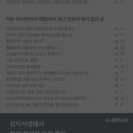
정보보안 연구하는 입장에선 식별가능한 사진을 올리는건 비추이긴함
6
자유 게시판(아무개랩)에서 최근 댓글이 많이 달린 글
알츠하이머 관련 고등학생 탐구 포트폴리오
14
입학도 안한 신입생이 원래 관심을 받나요
11
물박사의 기준이 뭐임?
22
랩홈피에 다들 본인 사진 올리냐
23
신생랩가지말라는 이유가 있었구나
16
오늘 카이스트 발표
6
장학금 모은 랩비통장
19
석박사 과정 합격하고, 컨택했던교수님이 연락이 안됩니다...
7
AI 학회들 거품 슬슬 지적이 나오네요
27
카이스트 서류 전형 배수
7
DGIST 가는 방법 추천 부탁드립니다.
7
박사진학하기에 2억은 괜찮은 (?) 정도의 경제력인가요
15
근데 여기는 왜 그렇게 SPK를 물어보는거임?
8