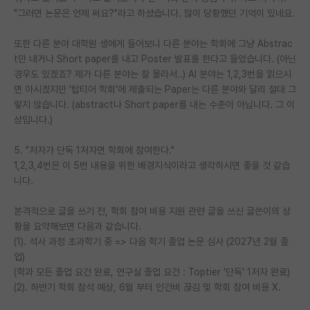
"그러면 논문은 언제 써요?"라고 하셨습니다. 많이 당황했던 기억이 있네요.
또한 다른 분야 대학원 생에게 들어보니 다른 분야는 학회에 그냥 Abstrac
t만 내거나 Short paper를 내고 Poster 발표를 한다고 들었습니다. (아닌
경우도 있겠죠? 제가 다른 분야는 잘 몰라서..) AI 분야는 1,2,3번을 읽으시
면 아시겠지만 '탑티어 학회'에 제출되는 Paper는 다른 분야와 달리 절대 그
렇지 않습니다. (abstract나 Short paper를 내는 수준이 아닙니다. 그 이
상입니다.)
5. "저자가 단독 1저자면 학회에 참여한다."
1,2,3,4번은 이 5번 내용을 위한 배경지식이라고 생각하시면 좋을 것 같습
니다.
본격적으로 글을 쓰기 전, 학회 참여 비용 지원 관련 글을 쓰신 글쓴이의 상
황을 요약해보면 다음과 같습니다.
(1). 석사 과정 초과학기 중 => 다음 학기 졸업 논문 심사 (2027년 2월 졸
업)
(학과 모든 졸업 요건 완료, 연구실 졸업 요건 : Toptier '단독' 1저자 완료)
(2). 하반기 학회 참석 예상, 6월 부터 인건비 끊김 및 학회 참여 비용 X.