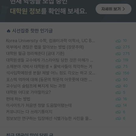
🔥 시선집중 핫한 인기글
Korea University 수학, 컴퓨터과학 이학사, UC Berkeley 산업공학 대학원 공학박사가 되는 것은 쉽지 않겠죠?
10
외부에서 괜찮은 랩을 알아보는 방법 (장문주의)
275
대학원 월급 정리해준다 (공대 기준)
275
대학원생들 교수에게 가스라이팅 당한 것은 이해가 갑니다. 안타깝네요.
119
소재분야 석박사 대학원생 + 물박사들이 착각하는 거
75
석사입학예정생 분들! 제발 어느 정도 각오는 하고 오세요.
156
포스텍 억까에 대해 (동문의 학문적 아웃풋에 대한 반박)
50
교수님이 슬럼프에 빠지게 되는 과정
40
대학원 어디로 가야할까요?
5
편애 하는 방법
16
이사이트가 처음엔 정말 도움많이됐는데
14
커뮤니티는 다 쓰레기통이지
6
정보보안 연구하는 입장에선 식별가능한 사진을 올리는건 비추이긴함
6
최근 댓글이 많이 달린 글