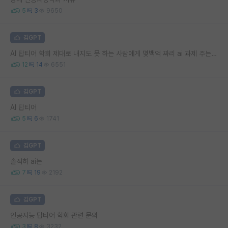
5
3
9650
김GPT
AI 탑티어 학회 제대로 내지도 못 하는 사람에게 몇백억 짜리 ai 과제 주는 사람은 뭔가 싶다
12
14
6551
김GPT
AI 탑티어
5
6
1741
김GPT
솔직히 ai는
7
19
2192
김GPT
인공지능 탑티어 학회 관련 문의
3
8
3232