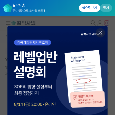
김박사넷
앱으로 보기
닫기
푸시 알림으로 소식을 빠르게
커뮤니티 홈
자유 게시판(아무개랩)
대학원생 모집
본문이 수정되지 않는 박제글입니다.
국내대학원 정보
인공지능 탑티어 학회 관련 문의
연구실&오픈랩
행복한 존 스튜어트 밀
커뮤니티
2023.10.19
8
3212
커뮤니티 홈
전체글보기
베스트 게시판
IF 명예의전당