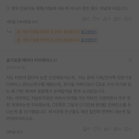
그 경우 인공지능 확회/저널에 내는게 아니라 본인 필드 저널에 내십니다.
0
0
3
0
0
대댓글 2개
대댓글 쓰기
해당 댓글을 보려면 로그인이 필요합니다.
로그인하기
해당 댓글을 보려면 로그인이 필요합니다.
로그인하기
슬기로운 에이다 러브레이스
2023.10.19
저도 타분야 탑티어 논문 도전해보시는게.. 저는 원래 기계/전자쪽 전문가로
디바이스 만드는연구를 해왔는데, 포닥을 어쩌다보니 CS로 가서 거기에 있
는 AI 기반 제어와 융합해서 분야탑저널 몇개 쓰고왔습니다.
저는 아무래도 저널위주로만 써와서 6개월-1년 리비전 고생하면서 겨우 한
편 게재하는게 익숙했는데, CS쪽은 그렇게 단기간에 분야탑 컨퍼런스를 쓴
다는게 좀 신기했습니다. 박사과정 친구들도 매년 탑컨퍼 한편씩 내는게 일
반적이더라고요..
0
0
1
0
0
대댓글 쓰기