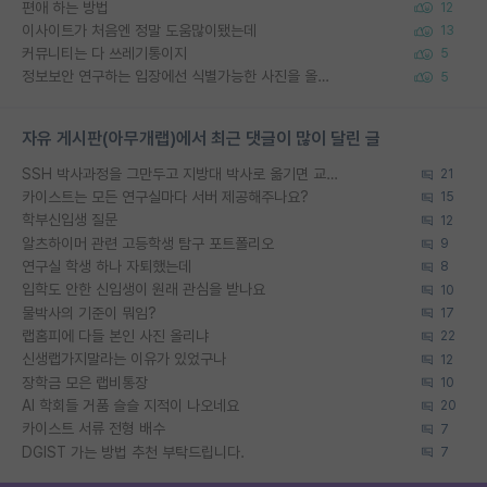
편애 하는 방법
12
이사이트가 처음엔 정말 도움많이됐는데
13
커뮤니티는 다 쓰레기통이지
5
정보보안 연구하는 입장에선 식별가능한 사진을 올리는건 비추이긴함
5
자유 게시판(아무개랩)에서 최근 댓글이 많이 달린 글
SSH 박사과정을 그만두고 지방대 박사로 옮기면 교수의 꿈은 끝일까요?
21
카이스트는 모든 연구실마다 서버 제공해주나요?
15
학부신입생 질문
12
알츠하이머 관련 고등학생 탐구 포트폴리오
9
연구실 학생 하나 자퇴했는데
8
입학도 안한 신입생이 원래 관심을 받나요
10
물박사의 기준이 뭐임?
17
랩홈피에 다들 본인 사진 올리냐
22
신생랩가지말라는 이유가 있었구나
12
장학금 모은 랩비통장
10
AI 학회들 거품 슬슬 지적이 나오네요
20
카이스트 서류 전형 배수
7
DGIST 가는 방법 추천 부탁드립니다.
7