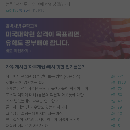
논문 1저자 투고 후 아예 제명 당했습니다.
156
95
115936
자유 게시판(아무개랩)에서 핫한 인기글은?
외부에서 괜찮은 랩을 알아보는 방법 (장문주의)
274
<대학원에 입학하는 법>
1388
소재분야 석박사 대학원생 + 물박사들이 착각하는 거
72
포스텍 억까에 대해 (동문의 학문적 아웃풋에 대한 반박)
50
석사 받았는데도 교수랑 연락한다.
43
물박사 되는 건 교수탓도 있는거 아니냐
29
교수님이 슬럼프에 빠지게 되는 과정
40
연구실적이 4년의 공백이 있는거 어떻게 생각하냐
3
대학원 어디로 가야할까요?
5