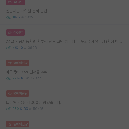
김GPT
인공지능 대학원 준비 방법
1
2
1809
김GPT
24살 인공지능학과 학부생 진로 고민 입니다 ... 도와주세요 ... ! (학점 매우 안 좋음 주의 )
4
10
3898
명예의전당
미국빅테크 vs 인서울교수
22
85
42327
명예의전당
드디어 인용수 1000이 넘었습니다...
259
39
50415
명예의전당