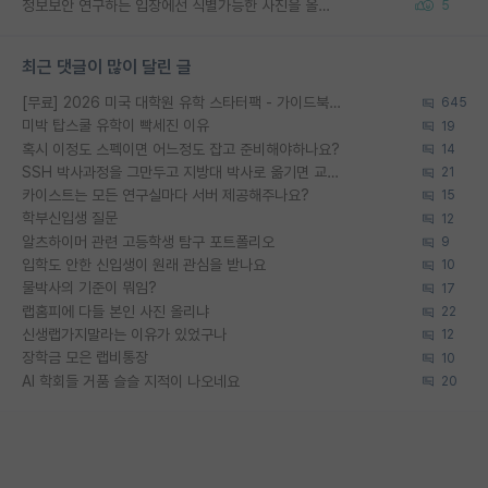
정보보안 연구하는 입장에선 식별가능한 사진을 올리는건 비추이긴함
5
최근 댓글이 많이 달린 글
[무료] 2026 미국 대학원 유학 스타터팩 - 가이드북 & 합격자 컨택메일 템플릿
645
미박 탑스쿨 유학이 빡세진 이유
19
혹시 이정도 스펙이면 어느정도 잡고 준비해야하나요?
14
SSH 박사과정을 그만두고 지방대 박사로 옮기면 교수의 꿈은 끝일까요?
21
카이스트는 모든 연구실마다 서버 제공해주나요?
15
학부신입생 질문
12
알츠하이머 관련 고등학생 탐구 포트폴리오
9
입학도 안한 신입생이 원래 관심을 받나요
10
물박사의 기준이 뭐임?
17
랩홈피에 다들 본인 사진 올리냐
22
신생랩가지말라는 이유가 있었구나
12
장학금 모은 랩비통장
10
AI 학회들 거품 슬슬 지적이 나오네요
20