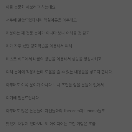
이를 논문화 해보려고 하는데요.
PI 전용 게시판
서두에 말씀드렸다시피 핵심이론은 아무래도
인문사회 계열 게시판
특수/전문대학원 게시판
제분야는 제 전문 분야가 아니다 보니 어려울 것 같고
반도체/AI 게시판
제가 자주 썼던 강화학습을 이용해서 여러
장학금/장학생 게시판
테스트 베드에서 나름의 방법을 이용해서 성능을 향상시키고
학술 정보 게시판
여러 분야에 적용하는데 도움을 줄 수 있는 내용들을 넣고자 합니다.
홍보 게시판
아무래도 이쪽 분야가 아니다 보니 조언을 얻을 분들이 없어서
커리어
여기에 질문드립니다.
유학교육
아무래도 많은 논문들이 자신들마의 theorem과 Lemma들로
이벤트
멋있게 채워져 있다보니 제 아이디어는 그런 거랑은 조금
반도체 아카데미