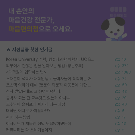
🔥 시선집중 핫한 인기글
Korea University 수학, 컴퓨터과학 이학사, UC Berkeley 산업공학 대학원 공학박사가 되는 것은 쉽지 않겠죠?
10
외부에서 괜찮은 랩을 알아보는 방법 (장문주의)
274
<대학원에 입학하는 법>
1388
소재분야 석박사 대학원생 + 물박사들이 착각하는 거
72
포스텍 억까에 대해 (동문의 학문적 아웃풋에 대한 반박)
50
석사 받았는데도 교수랑 연락한다.
43
물박사 되는 건 교수탓도 있는거 아니냐
29
교수님이 슬럼프에 빠지게 되는 과정
40
대학원 어디로 가야할까요?
5
편애 하는 방법
12
이사이트가 처음엔 정말 도움많이됐는데
13
커뮤니티는 다 쓰레기통이지
5