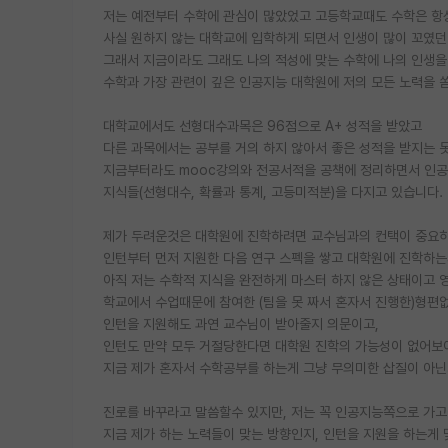
저는 예전부터 수학에 관심이 많았었고 고등학교때도 수학은 항
사실 원하지 않는 대학교에 입학하게 되면서 인생이 많이 꼬였던
그래서 지금이라도 그래도 나의 적성에 맞는 수학에 나의 인생
수학과 가장 관련이 깊은 인공지능 대학원에 저의 모든 노력을 
대학교에서도 선형대수과목은 96점으로 A+ 성적을 받았고
다른 과목에서는 공부를 거의 하지 않아서 좋은 성적을 받지는 
지금부터라도 mooc강의와 전공서적을 공책에 정리하면서 인
지식들(선형대수, 확률과 통계, 고등미적분)을 다지고 있습니다.
제가 두려운것은 대학원에 진학하려면 교수님과의 컨택이 중요
인턴부터 먼저 지원한 다음 연구 스펙을 쌓고 대학원에 진학하
아직 저는 수학적 지식을 완전하게 마스터 하지 않은 상태이고 
학교에서 수업때문에 참여한 (팀을 못 짜서 혼자서 진행한)형편
인턴을 지원해도 과연 교수님이 받아줄지 의문이고,
인턴도 만약 모두 거절당한다면 대학원 진학의 가능성이 없어보
지금 제가 혼자서 수학공부를 하는게 그냥 무의미한 삽질이 아닌
진로를 바꾸라고 말씀할수 있지만, 저는 꼭 인공지능쪽으로 가
지금 제가 하는 노력들이 맞는 방향인지, 인턴을 지원을 하는게 