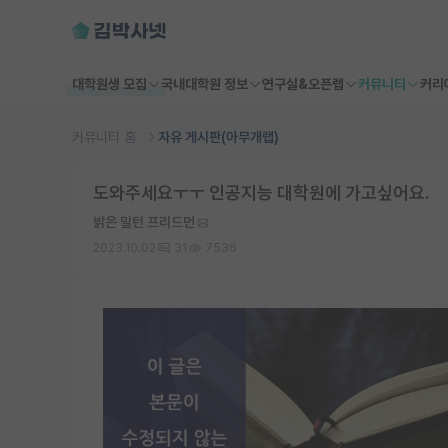
대학원생 모집
국내대학원 정보
연구실&오픈랩
커뮤니티
커리
커뮤니티 홈
자유 게시판(아무개랩)
도와주세요ㅜㅜ 인공지능 대학원에 가고싶어요.
밝은 밀턴 프리드먼
2023.10.02
31
7536