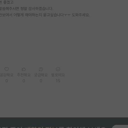
면 좋겠고
말씀해주시면 정말 감사하겠습니다.
잘 안보여서 어떻게 해야하는지 묻고싶습니다ㅜㅜ 도와주세요.
공감해요
추천해요
궁금해요
별로에요
0
0
0
15