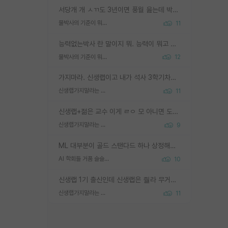
서당개 개 ㅅㄲ도 3년이면 풍월 읊는데 박사 5년 이상 대리고 있으면서 물된건 교수 탓 맞는ㄱ게 거기가 서당이 아니란 소리임
물박사의 기준이 뭐임?
11
능력없는박사 란 말이지 뭐. 능력이 뭐고 능력이 있다는게 뭔지는 사람마다 기준이 다르니까 얘기해봐야 서로 자기 기준만 얘기해서 논쟁이 끝이 안나고. 주위에서 능력있고 야심있는 신입생이 교수가 유의미한 피드백을 아예 안주면서 제대로된 과제에 참여해볼 기회도 제공하지 않고 잡일 뺑뺑이만 돌려서 맨날 단순작업만 하면서 밤새다가 눈빛이 점점 죽어가는걸 본 사람은 물박사는 교수탓이라고 하고, 교수는 이것저것 알려도 주고 기회도 주고 사수 동기 붙여주면서 어떻게든 끌고가려고 하는데 본인이 매일 뺀질거리면서 출근 하는둥마는둥 하다가 기껏 와서도 폰이나 쳐다보다가 실험 망치고 저녁약속있어서 먼저 가볼게요~ 하는걸 본 사람은 물박사는 본인탓이라고 함.
물박사의 기준이 뭐임?
12
가지마라. 신생랩이고 내가 석사 3학기차인데 최고참인데 나도 아무것도 모르는데 교수가 후배들 왜 논문 교육 안시키냐. 논문 왜 안 써오냐 닦달한다
신생랩가지말라는 이유가 있었구나
11
신생랩+젊은 교수 이게 ㄹㅇ 모 아니면 도인듯.
신생랩가지말라는 이유가 있었구나
9
ML 대부분이 골드 스탠다드 하나 상정해놓고 (벤치마크 데이터셋이 여러 개면 여러 개 상정) 그거 얼마나 잘 맞추나 싸움임 가끔 번뜩이는 설계 철학을 보여주는 논문들도 있지만 대부분 그거 성적 얼마나 더 올리느라에 혈안이 되어 있는 측면이 잇음
AI 학회들 거품 슬슬 지적이 나오네요
10
신생랩 1기 출신인데 신생랩은 줠라 무거운 바벨 같은거임. 들면 대박인데 못들면 깔려 죽음. 아무도 알려주지 않는 환경에서 자생해야하지만, 일단 살아남았다면 그 어떤 사람보다 악착같고 생존력 높은 사람으로 거듭날 수 있음
신생랩가지말라는 이유가 있었구나
11