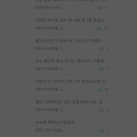
연구실적이 4년의 공백이 있는거 어떻게 생각하냐
12
서성한 박사로 교수 된 사람 딱 1명 봤습니다. 근데 지방대 박사로 교수된 거는 기적이 일어나야되요. 서성한 학부부터여도 빡센게 교수임용일텐데 지방대박사로 무슨 교수가 되나요...... 중소기업/중견기업 팀장급/연구소장급이나 될거 같네요.
SSH 박사과정을 그만두고 지방대 박사로 옮기면 교수의 꿈은 끝일까요?
20
옮기시려면 미국박사로 가시는게 어떨까 싶네요. 교수가 꿈이면 미국박사 하고 미국교수 까지 같이 노리시는게 기회가 많지 않을까요?
SSH 박사과정을 그만두고 지방대 박사로 옮기면 교수의 꿈은 끝일까요?
9
교수 뽑는데 출신 학교는 생각보다 그렇게 안 봄. 앞으로는 더 안 보게 될거임. 박사는 어디서 진행해도 됨. 단, 제대로 쌓고 좋은 실적 만들 수 있다면. 그런데 지방대는 그럴 가능성이 지극히 낮음. 나만 열심히 잘 하면 된다? 인간은 주변 환경에 지배되는 나약한 존재임. 주변의 지방대 대학원생과 섞이고 지방 특유의 여유로움 또는 나쁘게 얘기해서 나태함에 젖어 살다보면 교수의 꿈 자체를 잊어버리게 될 가능성도 있음. 주변 환경이 70~80%임.
SSH 박사과정을 그만두고 지방대 박사로 옮기면 교수의 꿈은 끝일까요?
9
지방대 이 단어가 진짜 너무 짜증나는데 지방대면 다 그냥 쓰레기인가요? 무슨 말 같지도 않은 댓글들이 있는건지??? 지방에도 충분히 좋은 대학 많고 충분히 잘하는 교수님들 많습니다 포항공대 4개 IST 대표 지거국들 여기 모두 다 지방에 있고 여기 출신들 중에 교수하는 분들 적지 않습니다 지거국 출신이 무슨 교수를 하냐?라고 생각할 사람들 많은데 상위 대표 지거국에 아웃라이어들 많습니다 결국 개인의 연구역량과 실적이 중요합니다 이 역량을 펼치는데 있어서 지도교수와의 합도 중요합니다. 그리고 경력이 필요하면 해외포닥까지 다녀오세요
SSH 박사과정을 그만두고 지방대 박사로 옮기면 교수의 꿈은 끝일까요?
16
일단 지방대라는 것이 포항공대나 ist, 상위 지거국은 아니라고 생각하겠습니다. 그런곳은 서성한에 비해 소위 대학 네임밸류가 크게 뒤떨어지지는 않으니까요. 대학 이름이 중요하냐? 당연합니다. 대학 이름이 좋아서 좋은 아웃풋이 나오는 것이냐, 좋은 대학은 좋은 사람과 좋은 기회가 몰려있으니 아웃풋도 자연스럽게 좋아지는 것이냐? 대답하기 어려운 문제입니다. 아직 한국 사회에서 학벌을 보는 것도, 특히 이공계를 중심으로 학벌보다는 실적 위주라는 분위기가 형성되는 것도 사실입니다. 지방대 출신으로 전임교수가 될수 있느냐? 가능 불가능을 따지면 당연히 가능입니다. 지방대 박사 출신으로 전임교원이 된 경우가 실제로 있으니까요. 현실적인 가능성이 있느냐? 지금 이정도 대학의 교수가 되고싶다고 생각되는 대학 들어가서 컴공과 교수 목록 켜고 박사 어디서 받았는지 쭉 한번 보세요. 냉정하게 지방대 출신인 분들이 많지는 않으실겁니다.
SSH 박사과정을 그만두고 지방대 박사로 옮기면 교수의 꿈은 끝일까요?
8
ㅉㅉ왜 욕먹는지 알겠네
입학도 안한 신입생이 원래 관심을 받나요
9