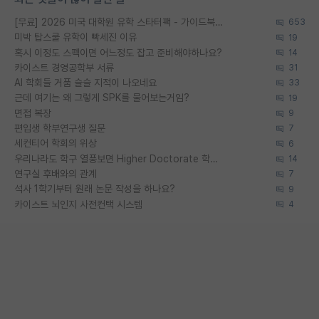
[무료] 2026 미국 대학원 유학 스타터팩 - 가이드북 & 합격자 컨택메일 템플릿
653
미박 탑스쿨 유학이 빡세진 이유
19
혹시 이정도 스펙이면 어느정도 잡고 준비해야하나요?
14
카이스트 경영공학부 서류
31
AI 학회들 거품 슬슬 지적이 나오네요
33
근데 여기는 왜 그렇게 SPK를 물어보는거임?
19
면접 복장
9
편입생 학부연구생 질문
7
세컨티어 학회의 위상
6
우리나라도 학구 열풍보면 Higher Doctorate 학위가 필요하다고 봅니다.
14
연구실 후배와의 관계
7
석사 1학기부터 원래 논문 작성을 하나요?
9
카이스트 뇌인지 사전컨택 시스템
4