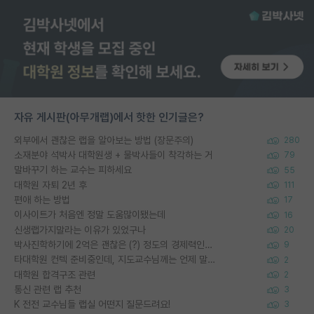
자유 게시판(아무개랩)에서 핫한 인기글은?
외부에서 괜찮은 랩을 알아보는 방법 (장문주의)
280
소재분야 석박사 대학원생 + 물박사들이 착각하는 거
79
말바꾸기 하는 교수는 피하세요
55
대학원 자퇴 2년 후
111
편애 하는 방법
17
이사이트가 처음엔 정말 도움많이됐는데
16
신생랩가지말라는 이유가 있었구나
20
박사진학하기에 2억은 괜찮은 (?) 정도의 경제력인가요
9
타대학원 컨텍 준비중인데, 지도교수님께는 언제 말씀드려야 할까요?
2
대학원 합격구조 관련
2
통신 관련 랩 추천
3
K 전전 교수님들 랩실 어떤지 질문드려요!
3