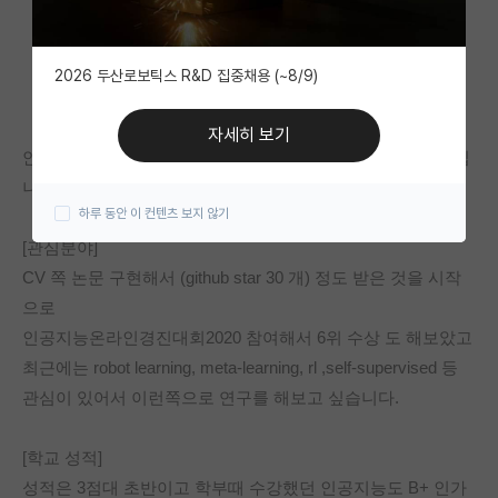
자유 게시판(아무개랩)
2026 두산로보틱스 R&D 집중채용 (~8/9)
미국 유학 게시판
미국 대학원 합격 후기 게시판
자세히 보기
안녕하세요 건동홍라인 컴퓨터공학과 3학년 재학중인 학생입
대학원생 모집 게시판
니다. 
하루 동안 이 컨텐츠 보지 않기
대학원 합격 후기 게시판
[관심분야]
연구실(PI) 홍보 게시판
CV 쪽 논문 구현해서 (github star 30 개) 정도 받은 것을 시작
으로 
석박사 채용 정보 게시판
인공지능온라인경진대회2020 참여해서 6위 수상 도 해보았고 
임용 정보 게시판
최근에는 robot learning, meta-learning, rl ,self-supervised 등 
관심이 있어서 이런쪽으로 연구를 해보고 싶습니다. 
학부 인턴 게시판
취업 게시판
[학교 성적]
성적은 3점대 초반이고 학부때 수강했던 인공지능도 B+ 인가 
임용 후기 게시판