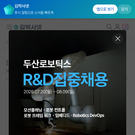
김박사넷
앱으로 보기
닫기
푸시 알림으로 소식을 빠르게
커뮤니티 홈
자유 게시판(아무개랩)
대학원생 모집
[AI 대학원 진학 관련] 학부생 조언 부탁드려요
국내대학원 정보
Hans Bethe
연구실&오픈랩
2020.11.21
6
12014
커뮤니티
커뮤니티 홈
전체글보기
베스트 게시판
IF 명예의전당