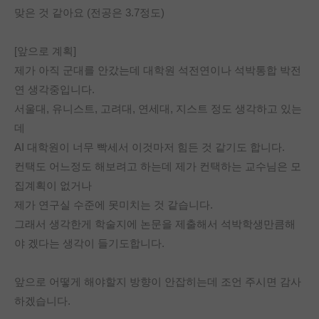
맞은 것 같아요 (전공은 3.7정도) 
PI 전용 게시판
인문사회 계열 게시판
[앞으로 계획]
제가 아직 군대를 안갔는데 대학원 석전연이나 석박통합 박전
특수/전문대학원 게시판
연 생각중입니다. 
반도체/AI 게시판
서울대, 유니스트, 고려대, 연세대, 지스트 정도 생각하고 있는
데 
장학금/장학생 게시판
AI 대학원이 너무 빡세서 이것마저 힘든 것 같기도 합니다. 
학술 정보 게시판
컨택도 어느정도 해보려고 하는데 제가 컨택하는 교수님은 모
집계획이 없거나 
홍보 게시판
제가 연구실 수준에 못미치는 것 같습니다. 
커리어
그래서 생각한게 학술지에 논문을 제출해서 석박학생만큼해
야 겠다는 생각이 들기도합니다. 
유학교육
이벤트
앞으로 어떻게 해야할지 방향이 안잡히는데 조언 주시면 감사
하겠습니다. 
반도체 아카데미