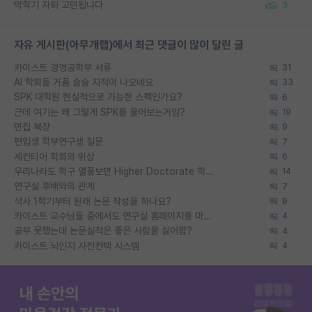
막학기 자퇴 고민됩니다
3
자유 게시판(아무개랩)에서 최근 댓글이 많이 달린 글
카이스트 경영공학부 서류
31
AI 학회들 거품 슬슬 지적이 나오네요
33
SPK 대학원 현실적으로 가능한 스펙인가요?
6
근데 여기는 왜 그렇게 SPK를 물어보는거임?
19
면접 복장
9
편입생 학부연구생 질문
7
세컨티어 학회의 위상
6
우리나라도 학구 열풍보면 Higher Doctorate 학위가 필요하다고 봅니다.
14
연구실 후배와의 관계
7
석사 1학기부터 원래 논문 작성을 하나요?
9
카이스트 교수님들 중에서도 연구실 홈페이지를 마련 안 하신 분들이 계시던데
4
공부 못했는데 논문실적은 좋은 사람을 싫어함?
4
카이스트 뇌인지 사전컨택 시스템
4