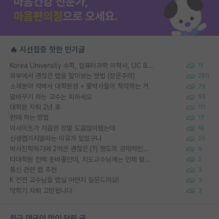
🔥 시선집중 핫한 인기글
Korea University 수학, 컴퓨터과학 이학사, UC Berkeley 산업공학 대학원 공학박사가 되는 것은 쉽지 않겠죠?
11
외부에서 괜찮은 랩을 알아보는 방법 (장문주의)
280
소재분야 석박사 대학원생 + 물박사들이 착각하는 거
79
말바꾸기 하는 교수는 피하세요
55
대학원 자퇴 2년 후
111
편애 하는 방법
17
이사이트가 처음엔 정말 도움많이됐는데
16
신생랩가지말라는 이유가 있었구나
20
박사진학하기에 2억은 괜찮은 (?) 정도의 경제력인가요
9
타대학원 컨텍 준비중인데, 지도교수님께는 언제 말씀드려야 할까요?
2
통신 관련 랩 추천
3
K 전전 교수님들 랩실 어떤지 질문드려요!
3
막학기 자퇴 고민됩니다
3
최근 댓글이 많이 달린 글