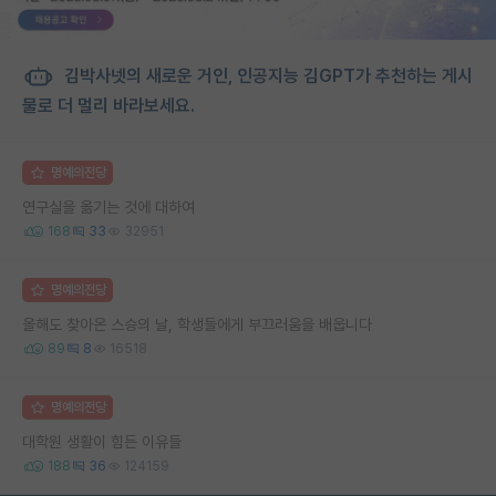
김박사넷의 새로운 거인, 인공지능 김GPT가 추천하는 게시
물로 더 멀리 바라보세요.
명예의전당
연구실을 옮기는 것에 대하여
168
33
32951
명예의전당
올해도 찾아온 스승의 날, 학생들에게 부끄러움을 배웁니다
89
8
16518
명예의전당
대학원 생활이 힘든 이유들
188
36
124159