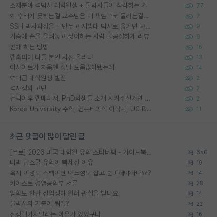
소재분야 석박사 대학원생 + 물박사들이 착각하는 거
77
왜 후배가 못하는걸 교수님은 내 책임으로 돌리는걸까요?
7
SSH 박사과정을 그만두고 지방대 박사로 옮기면 교수의 꿈은 끝일까요?
9
가슴에 손을 올려놓고 싫어하는 사람 불공정하게 리뷰
9
편애 하는 방법
16
랩홈피에 다들 본인 사진 올리냐
13
이사이트가 처음엔 정말 도움많이됐는데
14
역대급 대학원생 빌런
2
석사생의 고민
2
컨택이후 랩매니저, PhD학생들 소개 시켜주신거면 거의 컨펌에 가깝나요?
2
Korea University 수학, 컴퓨터과학 이학사, UC Berkeley 산업공학 대학원 공학박사가 되는 것은 쉽지 않겠죠?
11
최근 댓글이 많이 달린 글
[무료] 2026 미국 대학원 유학 스타터팩 - 가이드북 & 합격자 컨택메일 템플릿
650
미박 탑스쿨 유학이 빡세진 이유
19
혹시 이정도 스펙이면 어느정도 잡고 준비해야하나요?
14
카이스트 경영공학부 서류
28
입학도 안한 신입생이 원래 관심을 받나요
14
물박사의 기준이 뭐임?
22
신생랩가지말라는 이유가 있었구나
16