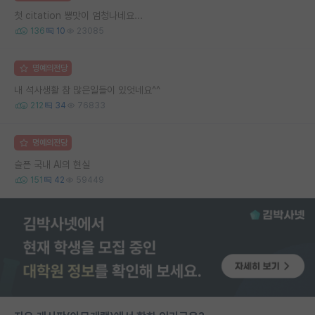
첫 citation 뽕맛이 엄청나네요...
136
10
23085
명예의전당
내 석사생활 참 많은일들이 있엇네요^^
212
34
76833
명예의전당
슬픈 국내 AI의 현실
151
42
59449