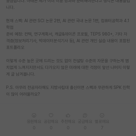
궁금합니다. 아래는 제가 이미 이룬 성과와 준비해야한다고 생각는 내용들입
니다.
PI 전용 게시판
현재 스펙: AI 관련 SCI 논문 2편, AI 관련 국내 논문 1편, 컴퓨터공학과 4.1
인문사회 계열 게시판
학점
특수/전문대학원 게시판
준비 예정: 컨텍, 연구계획서, 캐글&데이콘 프로필, TEPS 980+, 기타 자
격증(정보처리기사, 빅데이터분석기사 등), AI 관련 개인 실습 내용이 포함된
반도체/AI 게시판
포트폴리오
장학금/장학생 게시판
이렇게 수준 높은 곳에 드리는 것도 없이 컨설팅 수준의 자문을 구하는게 염
치없게 느껴지지만서도 다가오지 않은 미래에 대한 걱정이 앞선 나머지 이렇
학술 정보 게시판
게 글 남겨봅니다.
홍보 게시판
P.S. 아무리 전공자라해도 지방사립대 출신이면 스펙과 무관하게 SPK 진학
이 많이 어려울까요?
커리어
유학교육
이벤트
응원해요
공감해요
추천해요
궁금해요
별로에요
0
0
0
0
7
반도체 아카데미