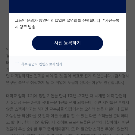
자유 게시판(아무개랩)
그동안 문의가 많았던 레벨업반 설명회를 진행합니다. *사전등록
미국 유학 게시판
시 링크 발송
미국 대학원 합격 후기 게시판
사전 등록하기
대학원생 모집 게시판
안녕하세요, 올해로 지방사립대 컴퓨터공학과 3학년 재학 중인 학생입니다.
결론부터 말씀드리자면 AI 대학원 준비에 앞서 어떤 것들이 더 필요한지 선
대학원 합격 후기 게시판
배님들의 의견이 궁금합니다.
하루 동안 이 컨텐츠 보지 않기
개인적으로 AI 기술에 흥미가 있어 파다보니 더 깊고 수준있는 공부를 하려
연구실(PI) 홍보 게시판
면 대학원까지는 진학을 해야 할 것 같아 목표로 잡게 되었습니다. (겸사겸사
연구원 쪽으로 취직하게 될 때 취업에 도움이 된다는 이유도 있긴합니다.)
석박사 채용 정보 게시판
대학교 입학 초기에 정말 기연을 만나 1학년~2학년 때 시계열 예측 관련해
임용 정보 게시판
서 SCI급 논문 2편과 국내 논문 1편을 쓰게 되었는데, 주변 지인들은 흔하지
학부 인턴 게시판
않은 스펙이라고는 하지만 교수님들 입장에서는 오히려 논문 대필이나 표절
가능성을 의심하실 것 같아 이를 뒷받침 할 수 있는 다른 스펙들을 준비하려
취업 게시판
고 합니다. 헌데 대외 활동이나 깃허브 프로젝트들은 전부하다싶이해서 어떤
것들에 우선 순위를 두고 준비해야할지, 또 더 필요한 스펙은 무엇이 있는지
임용 후기 게시판