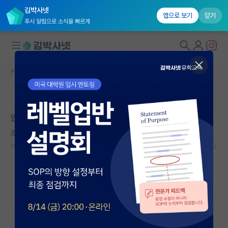
김박사넷
앱으로 보기
닫기
푸시 알림으로 소식을 빠르게
커뮤니티 홈
자유 게시판(아무개랩)
대학원생 모집
본문이 수정되지 않는 박제글입니다.
국내대학원 정보
인공지능 대학원 준비 중인데 너무 막막합니다.
연구실&오픈랩
조급한 존 필즈
커뮤니티
2024.08.24
15
7968
커뮤니티 홈
전체글보기
베스트 게시판
IF 명예의전당