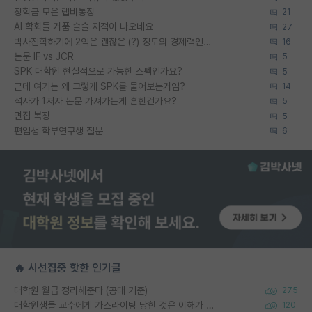
장학금 모은 랩비통장
21
AI 학회들 거품 슬슬 지적이 나오네요
27
박사진학하기에 2억은 괜찮은 (?) 정도의 경제력인가요
16
논문 IF vs JCR
5
SPK 대학원 현실적으로 가능한 스펙인가요?
5
근데 여기는 왜 그렇게 SPK를 물어보는거임?
14
석사가 1저자 논문 가져가는게 흔한건가요?
5
면접 복장
5
편입생 학부연구생 질문
6
🔥 시선집중 핫한 인기글
대학원 월급 정리해준다 (공대 기준)
275
대학원생들 교수에게 가스라이팅 당한 것은 이해가 갑니다. 안타깝네요.
120