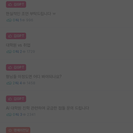
김GPT
현실적인 조언 부탁드립니다 ㅠ
0
1
996
김GPT
대학원 vs 취업
0
2
1729
김GPT
형님들 이정도면 어디 봐야되나요?
2
4
1458
김GPT
AI 대학원 진학 관련하여 궁금한 점들 문의 드립니다
0
3
2341
명예의전당