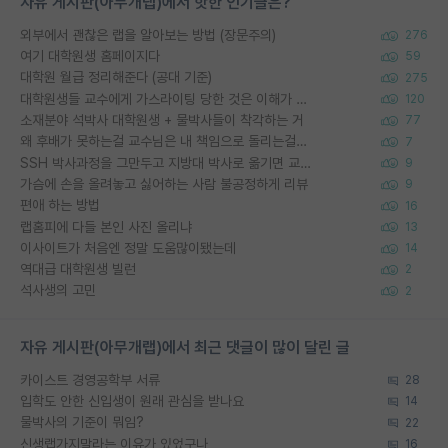
자유 게시판(아무개랩)에서 핫한 인기글은?
외부에서 괜찮은 랩을 알아보는 방법 (장문주의)
276
여기 대학원생 홈페이지다
59
대학원 월급 정리해준다 (공대 기준)
275
대학원생들 교수에게 가스라이팅 당한 것은 이해가 갑니다. 안타깝네요.
120
소재분야 석박사 대학원생 + 물박사들이 착각하는 거
77
왜 후배가 못하는걸 교수님은 내 책임으로 돌리는걸까요?
7
SSH 박사과정을 그만두고 지방대 박사로 옮기면 교수의 꿈은 끝일까요?
9
가슴에 손을 올려놓고 싫어하는 사람 불공정하게 리뷰
9
편애 하는 방법
16
랩홈피에 다들 본인 사진 올리냐
13
이사이트가 처음엔 정말 도움많이됐는데
14
역대급 대학원생 빌런
2
석사생의 고민
2
자유 게시판(아무개랩)에서 최근 댓글이 많이 달린 글
카이스트 경영공학부 서류
28
입학도 안한 신입생이 원래 관심을 받나요
14
물박사의 기준이 뭐임?
22
신생랩가지말라는 이유가 있었구나
16