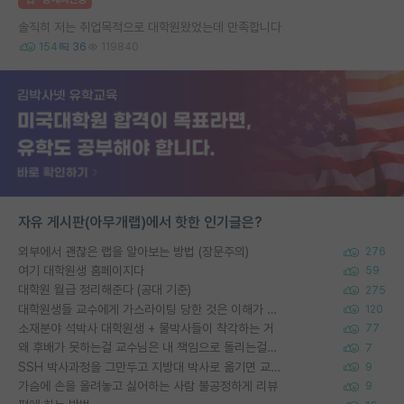
솔직히 저는 취업목적으로 대학원왔었는데 만족합니다
154
36
119840
자유 게시판(아무개랩)에서 핫한 인기글은?
외부에서 괜찮은 랩을 알아보는 방법 (장문주의)
276
여기 대학원생 홈페이지다
59
대학원 월급 정리해준다 (공대 기준)
275
대학원생들 교수에게 가스라이팅 당한 것은 이해가 갑니다. 안타깝네요.
120
소재분야 석박사 대학원생 + 물박사들이 착각하는 거
77
왜 후배가 못하는걸 교수님은 내 책임으로 돌리는걸까요?
7
SSH 박사과정을 그만두고 지방대 박사로 옮기면 교수의 꿈은 끝일까요?
9
가슴에 손을 올려놓고 싫어하는 사람 불공정하게 리뷰
9