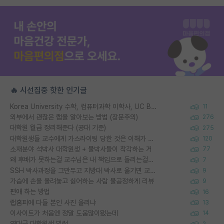
🔥 시선집중 핫한 인기글
Korea University 수학, 컴퓨터과학 이학사, UC Berkeley 산업공학 대학원 공학박사가 되는 것은 쉽지 않겠죠?
11
외부에서 괜찮은 랩을 알아보는 방법 (장문주의)
276
대학원 월급 정리해준다 (공대 기준)
275
대학원생들 교수에게 가스라이팅 당한 것은 이해가 갑니다. 안타깝네요.
120
소재분야 석박사 대학원생 + 물박사들이 착각하는 거
77
왜 후배가 못하는걸 교수님은 내 책임으로 돌리는걸까요?
7
SSH 박사과정을 그만두고 지방대 박사로 옮기면 교수의 꿈은 끝일까요?
9
가슴에 손을 올려놓고 싫어하는 사람 불공정하게 리뷰
9
편애 하는 방법
16
랩홈피에 다들 본인 사진 올리냐
13
이사이트가 처음엔 정말 도움많이됐는데
14
역대급 대학원생 빌런
2