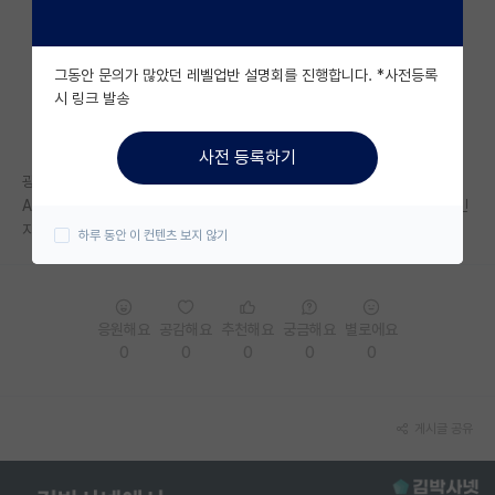
자유 게시판(아무개랩)
그동안 문의가 많았던 레벨업반 설명회를 진행합니다. *사전등록
미국 유학 게시판
시 링크 발송
미국 대학원 합격 후기 게시판
사전 등록하기
대학원생 모집 게시판
광명상가, 4.29(97.5), 컴퓨터공학과, 학부연구행 3-1부터 시작
AI대학원을 희망하고 있는데 성적이 애매해서 제 마지노선 대학원이 어디인
대학원 합격 후기 게시판
지 모르겠습니다.. 운이 좋으면 ist나 연고대도 가능할까요
하루 동안 이 컨텐츠 보지 않기
연구실(PI) 홍보 게시판
석박사 채용 정보 게시판
응원해요
공감해요
추천해요
궁금해요
별로에요
임용 정보 게시판
0
0
0
0
0
학부 인턴 게시판
게시글 공유
취업 게시판
임용 후기 게시판