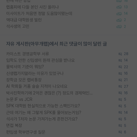
편애 하는 방법
16
랩홈피에 다들 본인 사진 올리냐
13
이사이트가 처음엔 정말 도움많이됐는데
14
역대급 대학원생 빌런
2
석사생의 고민
2
자유 게시판(아무개랩)에서 최근 댓글이 많이 달린 글
카이스트 경영공학부 서류
28
입학도 안한 신입생이 원래 관심을 받나요
14
물박사의 기준이 뭐임?
22
신생랩가지말라는 이유가 있었구나
16
장학금 모은 랩비통장
21
AI 학회들 거품 슬슬 지적이 나오네요
27
박사진학하기에 2억은 괜찮은 (?) 정도의 경제력인가요
16
논문 IF vs JCR
5
SPK 대학원 현실적으로 가능한 스펙인가요?
5
근데 여기는 왜 그렇게 SPK를 물어보는거임?
14
석사가 1저자 논문 가져가는게 흔한건가요?
5
면접 복장
5
편입생 학부연구생 질문
6