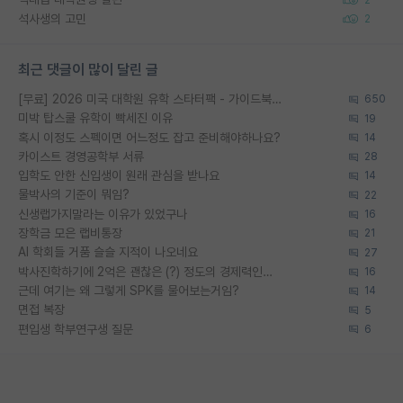
석사생의 고민
2
최근 댓글이 많이 달린 글
[무료] 2026 미국 대학원 유학 스타터팩 - 가이드북 & 합격자 컨택메일 템플릿
650
미박 탑스쿨 유학이 빡세진 이유
19
혹시 이정도 스펙이면 어느정도 잡고 준비해야하나요?
14
카이스트 경영공학부 서류
28
입학도 안한 신입생이 원래 관심을 받나요
14
물박사의 기준이 뭐임?
22
신생랩가지말라는 이유가 있었구나
16
장학금 모은 랩비통장
21
AI 학회들 거품 슬슬 지적이 나오네요
27
박사진학하기에 2억은 괜찮은 (?) 정도의 경제력인가요
16
근데 여기는 왜 그렇게 SPK를 물어보는거임?
14
면접 복장
5
편입생 학부연구생 질문
6