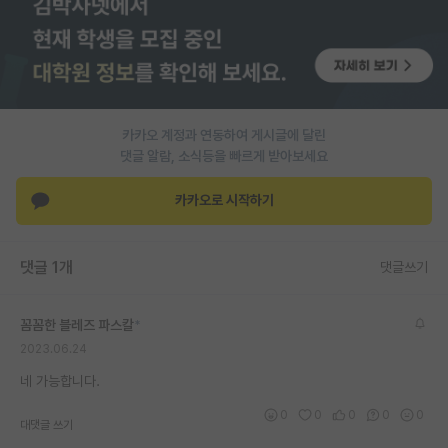
PI 전용 게시판
인문사회 계열 게시판
특수/전문대학원 게시판
카카오 계정과 연동하여 게시글에 달린
반도체/AI 게시판
댓글 알람, 소식등을 빠르게 받아보세요
장학금/장학생 게시판
카카오로 시작하기
학술 정보 게시판
댓글 1개
댓글쓰기
홍보 게시판
커리어
꼼꼼한 블레즈 파스칼
*
2023.06.24
유학교육
네 가능합니다.
이벤트
0
0
0
0
0
대댓글 쓰기
반도체 아카데미