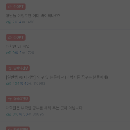
김GPT
형님들 이정도면 어디 봐야되나요?
2
4
1458
김GPT
대학원 vs 취업
0
2
1729
명예의전당
[일반랩 vs 대가랩] 연구 및 논문비교 (과학자를 꿈꾸는 분들에게)
404
40
110992
명예의전당
대학원은 부족한 공부를 채워 주는 곳이 아닙니다.
316
50
86895
명예의전당