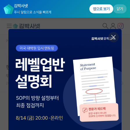
김박사넷
앱으로 보기
닫기
푸시 알림으로 소식을 빠르게
커뮤니티 홈
자유 게시판(아무개랩)
대학원생 모집
본문이 수정되지 않는 박제글입니다.
국내대학원 정보
현실적인 조언 부탁드립니다 ㅠ
연구실&오픈랩
무서운 아이작 뉴턴
커뮤니티
2023.06.23
1
997
커뮤니티 홈
전체글보기
베스트 게시판
IF 명예의전당