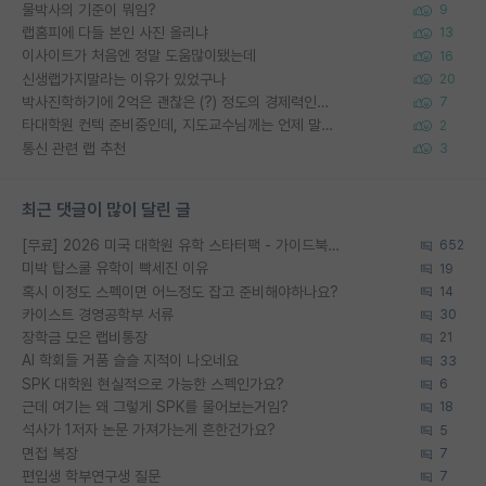
물박사의 기준이 뭐임?
9
랩홈피에 다들 본인 사진 올리냐
13
이사이트가 처음엔 정말 도움많이됐는데
16
신생랩가지말라는 이유가 있었구나
20
박사진학하기에 2억은 괜찮은 (?) 정도의 경제력인가요
7
타대학원 컨텍 준비중인데, 지도교수님께는 언제 말씀드려야 할까요?
2
통신 관련 랩 추천
3
최근 댓글이 많이 달린 글
[무료] 2026 미국 대학원 유학 스타터팩 - 가이드북 & 합격자 컨택메일 템플릿
652
미박 탑스쿨 유학이 빡세진 이유
19
혹시 이정도 스펙이면 어느정도 잡고 준비해야하나요?
14
카이스트 경영공학부 서류
30
장학금 모은 랩비통장
21
AI 학회들 거품 슬슬 지적이 나오네요
33
SPK 대학원 현실적으로 가능한 스펙인가요?
6
근데 여기는 왜 그렇게 SPK를 물어보는거임?
18
석사가 1저자 논문 가져가는게 흔한건가요?
5
면접 복장
7
편입생 학부연구생 질문
7