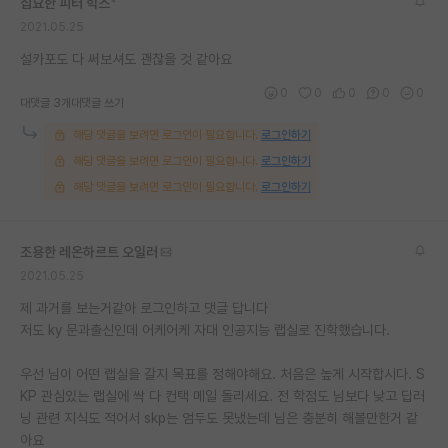
집요한 피터 힉스
*
2021.05.25
설카포도 다 써보셔도 괜찮을 것 같아요
0
0
0
0
0
대댓글 3개
대댓글 쓰기
해당 댓글을 보려면 로그인이 필요합니다.
로그인하기
해당 댓글을 보려면 로그인이 필요합니다.
로그인하기
해당 댓글을 보려면 로그인이 필요합니다.
로그인하기
조용한 레온하르트 오일러
2021.05.25
제 과거를 보는거같아 로그인하고 댓글 답니다
저도 ky 문과출신인데 어케어케 자대 인공지능 랩실로 진학했습니다.
우선 님이 어떤 랩실을 갈지 목표를 정해야해요. 처음은 높게 시작합시다. S
KP 관심있는 랩실에 싹 다 컨택 메일 돌리세요. 전 학점도 님보다 낮고 딥러
닝 관련 지식도 적어서 skp는 엄두도 못냈는데 님은 충분히 해볼만한거 같
아요