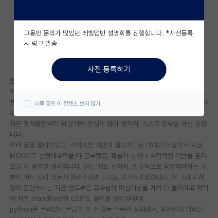
자유 게시판(아무개랩)
그동안 문의가 많았던 레벨업반 설명회를 진행합니다. *사전등록
미국 유학 게시판
시 링크 발송
미국 대학원 합격 후기 게시판
사전 등록하기
대학원생 모집 게시판
현재, ky학부 4학년 재학중인 학생입니다.
학점은 3.9 / 4.5 입니다.
대학원 합격 후기 게시판
본전공은 문과이지만, 과의 특성상 컴공만큼은 아니겠지마느 python과 jav
하루 동안 이 컨텐츠 보지 않기
a를 활용한 프로젝트 경험이 몇 있습니다.
연구실(PI) 홍보 게시판
최근 몇개월전부터 AI 분야에 관심이 많이 생겨서, 스스로 공부를 하는 중입
니다.
석박사 채용 정보 게시판
여러 글을 찾아보았고, 수학적인 기반이 필요하다는 이야기가 많아서 지금
임용 정보 게시판
MOOC로 선형대수학을 다 공부했고, 확률과 통계나 수학적인 기반을 혼자
조금 더 공부할 생각입니다. (어느정도 선까지, 필수적으로 공부해야하는 부
학부 인턴 게시판
분이 어느 것이 있는지 알려주시면 그것도 감사드리겠습니다. 아 그리고 AI
강의 관련해서는 지금 앤드류응 교수님의 머신러닝을 거의 다 들어가고 여력
취업 게시판
이 되면 standford의 c231도 들어볼 생각입니다!
python은 무리없이 코딩을 할 수 있는 수준인 상태라서, 파이썬이 딥러닝
임용 후기 게시판