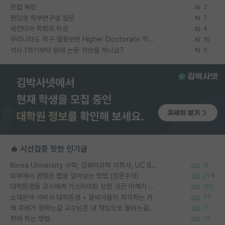
면접 복장
7
편입생 학부연구생 질문
7
세컨티어 학회의 위상
4
우리나라도 학구 열풍보면 Higher Doctorate 학위가 필요하다고 봅니다.
10
석사 1학기부터 원래 논문 작성을 하나요?
5
🔥 시선집중 핫한 인기글
Korea University 수학, 컴퓨터과학 이학사, UC Berkeley 산업공학 대학원 공학박사가 되는 것은 쉽지 않겠죠?
11
외부에서 괜찮은 랩을 알아보는 방법 (장문주의)
278
대학원생들 교수에게 가스라이팅 당한 것은 이해가 갑니다. 안타깝네요.
120
소재분야 석박사 대학원생 + 물박사들이 착각하는 거
77
왜 후배가 못하는걸 교수님은 내 책임으로 돌리는걸까요?
7
편애 하는 방법
17