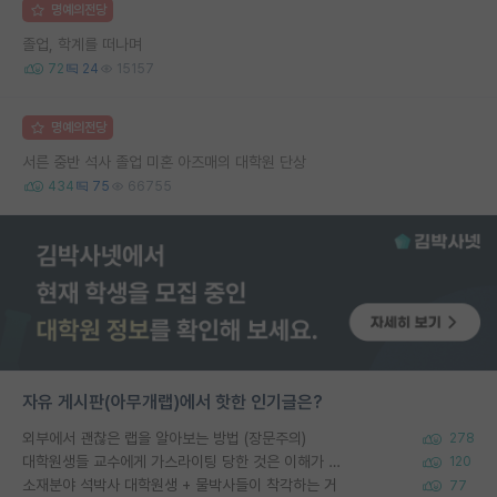
명예의전당
졸업, 학계를 떠나며
72
24
15157
명예의전당
서른 중반 석사 졸업 미혼 아즈매의 대학원 단상
434
75
66755
자유 게시판(아무개랩)에서 핫한 인기글은?
외부에서 괜찮은 랩을 알아보는 방법 (장문주의)
278
대학원생들 교수에게 가스라이팅 당한 것은 이해가 갑니다. 안타깝네요.
120
소재분야 석박사 대학원생 + 물박사들이 착각하는 거
77