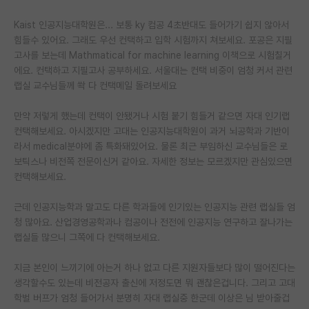
Kaist 인공지능대학원은... 보통 ky 컴공 4초반대도 들어가기 쉽지 않아서
힘들수 있어요. 그래도 우선 컨택하고 입학 시험까지 쳐보세요. 포공은 지필
고사를 보는데 Mathmatical for machine learning 이책으로 시험칠거
에요. 컨택하고 지필고사 공부하세요. 서울대는 컨택 비중이 엄청 커서 관련
랩실 교수님들께 쏵 다 컨택메일 돌려보세요
만약 저렇게 했는데 컨택이 안됐거나 시험 붙기 힘들거 같으면 자대 인기랩
컨택해보세요. 아시겠지만 고대는 인공지능대학원이 과거 뇌공학과 기반이
라서 medical분야에 좀 특화돼있어요. 물론 최근 부임하신 교수님들은 로
보틱스나 비전쪽 전문이신거 같아요. 자세한 정보는 모르겠지만 관심있으면
컨택해보세요.
근데 인공지능학과 말고도 다른 학과들에 인기있는 인공지능 관련 랩실들 엄
청 많아요. 산업경영공학과나 컴공이나 전전에 인공지능 연구하고 잘나가는
랩실들 많으니 그쪽에 다 컨택해보세요.
지금 본인이 느끼기에 아는거 하나 없고 다른 지원자들보다 많이 떨어진다는
생각할수도 있는데 비전공자 출신에 저정도면 뭐 괜찮은겁니다. 그리고 고대
학벌 버프가 엄청 들어가서 분명히 자대 랩실중 한군데 이상은 님 받아줄겁