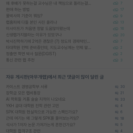
왜 후배가 못하는걸 교수님은 내 책임으로 돌리는걸까요?
7
편애 하는 방법
17
물박사의 기준이 뭐임?
9
랩홈피에 다들 본인 사진 올리냐
13
이사이트가 처음엔 정말 도움많이됐는데
16
신생랩가지말라는 이유가 있었구나
20
박사진학하기에 2억은 괜찮은 (?) 정도의 경제력인가요
7
타대학원 컨텍 준비중인데, 지도교수님께는 언제 말씀드려야 할까요?
2
정출연 학연 박사 질문(DGIST)
2
통신 관련 랩 추천
3
자유 게시판(아무개랩)에서 최근 댓글이 많이 달린 글
카이스트 경영공학부 서류
30
장학금 모은 랩비통장
21
AI 학회들 거품 슬슬 지적이 나오네요
33
YKH 공대 대학원 진학 관련 고민
4
SPK 대학원 현실적으로 가능한 스펙인가요?
6
근데 여기는 왜 그렇게 SPK를 물어보는거임?
18
석사가 1저자 논문 가져가는게 흔한건가요?
5
대학원 합격구조 관련
4