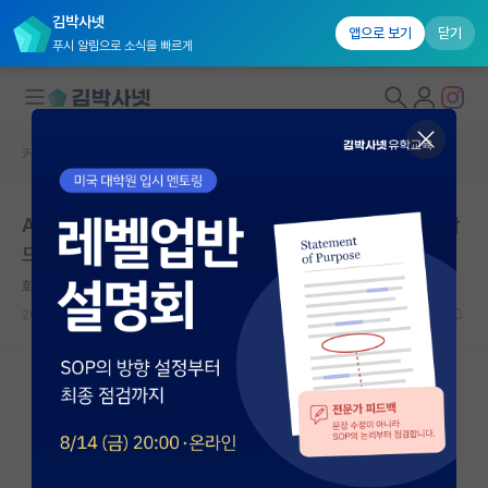
김박사넷
앱으로 보기
닫기
푸시 알림으로 소식을 빠르게
커뮤니티 홈
자유 게시판(아무개랩)
대학원생 모집
AI 대학원 준비 막막(사소한 도움이라도 감사드리니, 부탁
국내대학원 정보
드립니다ㅠㅠ)
연구실&오픈랩
화난 스티븐 호킹
커뮤니티
2021.05.25
13
22521
커뮤니티 홈
전체글보기
베스트 게시판
IF 명예의전당