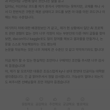
과 머신러닝 구현에 많이 쓰인다는 말을 듣고
딥러닝, 머신러닝 코드를 제가 혼자서 구현하지는 못하지만, 교재를 하나 사
PI 전용 게시판
서 다 한번씩은 구현은 해본 상태이고 코드를 보면 아 대충 이런 코드구나 이
해는 하는 수준입니다.
인문사회 계열 게시판
특수/전문대학원 게시판
여기까지 저에 대한 배경정보인 거 같고,, 제가 현 상황에서 일단 AI 프로젝
트 관련 경험이 없는 것이 너무 걱정이 되는 부분인데 다른 여러 글들을 찾아
반도체/AI 게시판
보면, dacon이나 kaggle로도 많이 참여를 해보고 결과물을 만들거나, 논
문을 스스로 작성해보라는 것도 봤는데
장학금/장학생 게시판
논문을 작성하는 것은 너무 저에게 큰 수준인 것 같고 막막하기라도 합니다!
학술 정보 게시판
지금 제가 할 수 있는 현실적인 조언이나 구체적인 조언들 주시면 너무 감사
히 듣겠습니다!!
홍보 게시판
아, 제가 잘 모르지만 대충은 조심스럽게 ky나 성대 한양대 인공지능 대학원
커리어
생각중입니다. 긴 글 읽어주셔서 정말 감사합니다. 가능성이 얼마나 되는지
도 써주시면 선배님들의 조언 귀담아 듣겠습니다!
유학교육
이벤트
응원해요
공감해요
추천해요
궁금해요
별로에요
반도체 아카데미
1
2
0
0
0