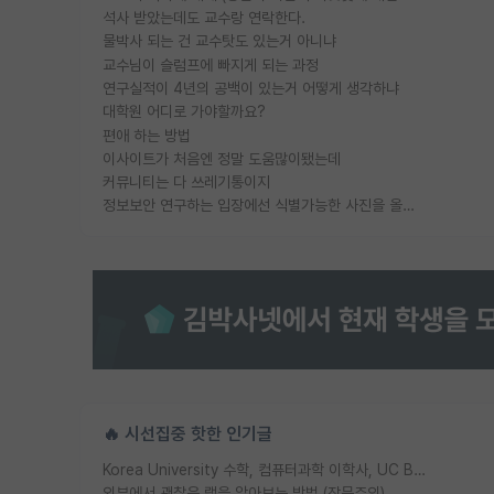
석사 받았는데도 교수랑 연락한다.
물박사 되는 건 교수탓도 있는거 아니냐
교수님이 슬럼프에 빠지게 되는 과정
연구실적이 4년의 공백이 있는거 어떻게 생각하냐
대학원 어디로 가야할까요?
편애 하는 방법
이사이트가 처음엔 정말 도움많이됐는데
커뮤니티는 다 쓰레기통이지
정보보안 연구하는 입장에선 식별가능한 사진을 올리는건 비추이긴함
🔥 시선집중 핫한 인기글
Korea University 수학, 컴퓨터과학 이학사, UC Berkeley 산업공학 대학원 공학박사가 되는 것은 쉽지 않겠죠?
외부에서 괜찮은 랩을 알아보는 방법 (장문주의)