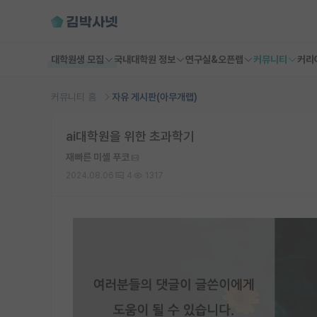
대학원생 모집
국내대학원 정보
연구실&오픈랩
커뮤니티
커리
커뮤니티 홈
자유 게시판(아무개랩)
ai대학원을 위한 초과학기
재빠른 미셸 푸코
2024.08.06
4
1317