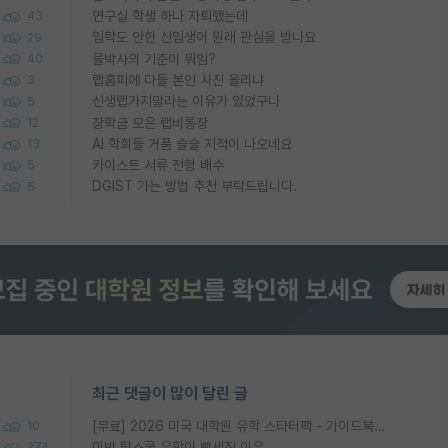
연구실 학생 하나 자퇴했는데
43
입학도 안한 신입생이 원래 관심을 받나요
29
물박사의 기준이 뭐임?
40
랩홈피에 다들 본인 사진 올리냐
3
신생랩가지말라는 이유가 있었구나
5
장학금 모은 랩비통장
12
AI 학회들 거품 슬슬 지적이 나오네요
13
카이스트 서류 전형 배수
5
DGIST 가는 방법 추천 부탁드립니다.
5
최근 댓글이 많이 달린 글
[무료] 2026 미국 대학원 유학 스타터팩 - 가이드북 & 합격자 컨택메일 템플릿
10
미박 탑스쿨 유학이 빡세진 이유
274