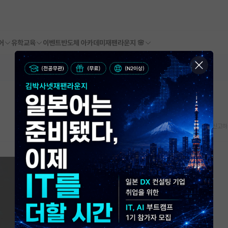
어
유학교육
이벤트
반도체 아카데미
재팬라운지 🌸
스크랩
신고하