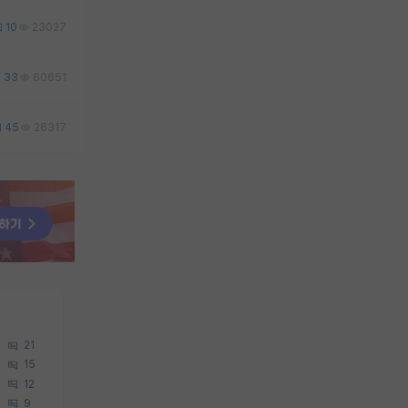
10
23027
33
60651
45
26317
21
15
12
9