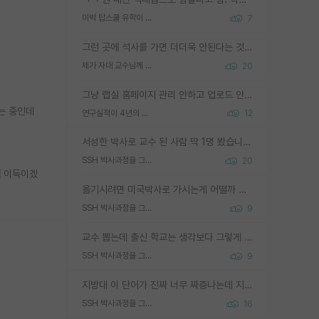
미박 탑스쿨 유학이 빡세진 이유
7
그런 곳에 석사를 가면 더더욱 안된다는 것을 깨달으시면 된겁니다!
제가 자대 교수님께 무례하게 행동한 걸까요?
20
그냥 랩실 홈페이지 관리 안하고 업로드 안한거 아님?
는 중인데
연구실적이 4년의 공백이 있는거 어떻게 생각하냐
12
서성한 박사로 교수 된 사람 딱 1명 봤습니다. 근데 지방대 박사로 교수된 거는 기적이 일어나야되요. 서성한 학부부터여도 빡센게 교수임용일텐데 지방대박사로 무슨 교수가 되나요...... 중소기업/중견기업 팀장급/연구소장급이나 될거 같네요.
SSH 박사과정을 그만두고 지방대 박사로 옮기면 교수의 꿈은 끝일까요?
20
에 이득이겠
옮기시려면 미국박사로 가시는게 어떨까 싶네요. 교수가 꿈이면 미국박사 하고 미국교수 까지 같이 노리시는게 기회가 많지 않을까요?
SSH 박사과정을 그만두고 지방대 박사로 옮기면 교수의 꿈은 끝일까요?
9
교수 뽑는데 출신 학교는 생각보다 그렇게 안 봄. 앞으로는 더 안 보게 될거임. 박사는 어디서 진행해도 됨. 단, 제대로 쌓고 좋은 실적 만들 수 있다면. 그런데 지방대는 그럴 가능성이 지극히 낮음. 나만 열심히 잘 하면 된다? 인간은 주변 환경에 지배되는 나약한 존재임. 주변의 지방대 대학원생과 섞이고 지방 특유의 여유로움 또는 나쁘게 얘기해서 나태함에 젖어 살다보면 교수의 꿈 자체를 잊어버리게 될 가능성도 있음. 주변 환경이 70~80%임.
SSH 박사과정을 그만두고 지방대 박사로 옮기면 교수의 꿈은 끝일까요?
9
지방대 이 단어가 진짜 너무 짜증나는데 지방대면 다 그냥 쓰레기인가요? 무슨 말 같지도 않은 댓글들이 있는건지??? 지방에도 충분히 좋은 대학 많고 충분히 잘하는 교수님들 많습니다 포항공대 4개 IST 대표 지거국들 여기 모두 다 지방에 있고 여기 출신들 중에 교수하는 분들 적지 않습니다 지거국 출신이 무슨 교수를 하냐?라고 생각할 사람들 많은데 상위 대표 지거국에 아웃라이어들 많습니다 결국 개인의 연구역량과 실적이 중요합니다 이 역량을 펼치는데 있어서 지도교수와의 합도 중요합니다. 그리고 경력이 필요하면 해외포닥까지 다녀오세요
SSH 박사과정을 그만두고 지방대 박사로 옮기면 교수의 꿈은 끝일까요?
16