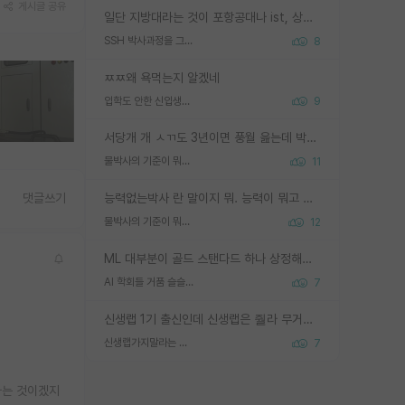
게시글 공유
일단 지방대라는 것이 포항공대나 ist, 상위 지거국은 아니라고 생각하겠습니다. 그런곳은 서성한에 비해 소위 대학 네임밸류가 크게 뒤떨어지지는 않으니까요. 대학 이름이 중요하냐? 당연합니다. 대학 이름이 좋아서 좋은 아웃풋이 나오는 것이냐, 좋은 대학은 좋은 사람과 좋은 기회가 몰려있으니 아웃풋도 자연스럽게 좋아지는 것이냐? 대답하기 어려운 문제입니다. 아직 한국 사회에서 학벌을 보는 것도, 특히 이공계를 중심으로 학벌보다는 실적 위주라는 분위기가 형성되는 것도 사실입니다. 지방대 출신으로 전임교수가 될수 있느냐? 가능 불가능을 따지면 당연히 가능입니다. 지방대 박사 출신으로 전임교원이 된 경우가 실제로 있으니까요. 현실적인 가능성이 있느냐? 지금 이정도 대학의 교수가 되고싶다고 생각되는 대학 들어가서 컴공과 교수 목록 켜고 박사 어디서 받았는지 쭉 한번 보세요. 냉정하게 지방대 출신인 분들이 많지는 않으실겁니다.
SSH 박사과정을 그만두고 지방대 박사로 옮기면 교수의 꿈은 끝일까요?
8
ㅉㅉ왜 욕먹는지 알겠네
입학도 안한 신입생이 원래 관심을 받나요
9
서당개 개 ㅅㄲ도 3년이면 풍월 읊는데 박사 5년 이상 대리고 있으면서 물된건 교수 탓 맞는ㄱ게 거기가 서당이 아니란 소리임
물박사의 기준이 뭐임?
11
능력없는박사 란 말이지 뭐. 능력이 뭐고 능력이 있다는게 뭔지는 사람마다 기준이 다르니까 얘기해봐야 서로 자기 기준만 얘기해서 논쟁이 끝이 안나고. 주위에서 능력있고 야심있는 신입생이 교수가 유의미한 피드백을 아예 안주면서 제대로된 과제에 참여해볼 기회도 제공하지 않고 잡일 뺑뺑이만 돌려서 맨날 단순작업만 하면서 밤새다가 눈빛이 점점 죽어가는걸 본 사람은 물박사는 교수탓이라고 하고, 교수는 이것저것 알려도 주고 기회도 주고 사수 동기 붙여주면서 어떻게든 끌고가려고 하는데 본인이 매일 뺀질거리면서 출근 하는둥마는둥 하다가 기껏 와서도 폰이나 쳐다보다가 실험 망치고 저녁약속있어서 먼저 가볼게요~ 하는걸 본 사람은 물박사는 본인탓이라고 함.
댓글쓰기
물박사의 기준이 뭐임?
12
ML 대부분이 골드 스탠다드 하나 상정해놓고 (벤치마크 데이터셋이 여러 개면 여러 개 상정) 그거 얼마나 잘 맞추나 싸움임 가끔 번뜩이는 설계 철학을 보여주는 논문들도 있지만 대부분 그거 성적 얼마나 더 올리느라에 혈안이 되어 있는 측면이 잇음
AI 학회들 거품 슬슬 지적이 나오네요
7
신생랩 1기 출신인데 신생랩은 줠라 무거운 바벨 같은거임. 들면 대박인데 못들면 깔려 죽음. 아무도 알려주지 않는 환경에서 자생해야하지만, 일단 살아남았다면 그 어떤 사람보다 악착같고 생존력 높은 사람으로 거듭날 수 있음
신생랩가지말라는 이유가 있었구나
7
가는 것이겠지