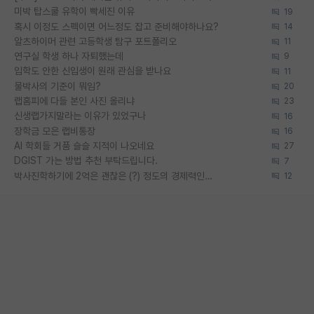
미박 탑스쿨 유학이 빡세진 이유
19
혹시 이정도 스펙이면 어느정도 잡고 준비해야하나요?
14
알츠하이머 관련 고등학생 탐구 포트폴리오
11
연구실 학생 하나 자퇴했는데
9
입학도 안한 신입생이 원래 관심을 받나요
11
물박사의 기준이 뭐임?
20
랩홈피에 다들 본인 사진 올리냐
23
신생랩가지말라는 이유가 있었구나
16
장학금 모은 랩비통장
16
AI 학회들 거품 슬슬 지적이 나오네요
27
DGIST 가는 방법 추천 부탁드립니다.
7
박사진학하기에 2억은 괜찮은 (?) 정도의 경제력인가요
12