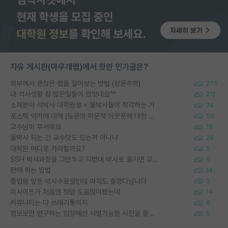
자유 게시판(아무개랩)에서 핫한 인기글은?
외부에서 괜찮은 랩을 알아보는 방법 (장문주의)
275
내 석사생활 참 많은일들이 있엇네요^^
212
소재분야 석박사 대학원생 + 물박사들이 착각하는 거
74
포스텍 억까에 대해 (동문의 학문적 아웃풋에 대한 반박)
50
교수님이 무서워요
16
물박사 되는 건 교수탓도 있는거 아니냐
29
대학원 어디로 가야할까요?
5
SSH 박사과정을 그만두고 지방대 박사로 옮기면 교수의 꿈은 끝일까요?
9
편애 하는 방법
14
졸업을 앞둔 박사수료생인데 아직도 출장다닙니다
3
이사이트가 처음엔 정말 도움많이됐는데
14
커뮤니티는 다 쓰레기통이지
6
정보보안 연구하는 입장에선 식별가능한 사진을 올리는건 비추이긴함
5