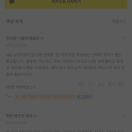
카카오로 시작하기
댓글 8개
댓글쓰기
정직한 니콜라 테슬라
2023.04.03
skp ist(학점이 입시에 영향을 줌) 제외하면 학점보단 컨택의 유무가 훨씬
중요합니다. 충분히 가능하니 크게 걱정하지 마시고 cv랑 포트폴리오 위주
로 정리해서 메일 드리세요. 영어 점수 만드는거 어려운거 아니니까 미리 만
들어 놓으시구요
0
0
0
0
0
대댓글 1개
대댓글 쓰기
해당 댓글을 보려면 로그인이 필요합니다.
로그인하기
취한 헤르만 헤세
2023.04.03