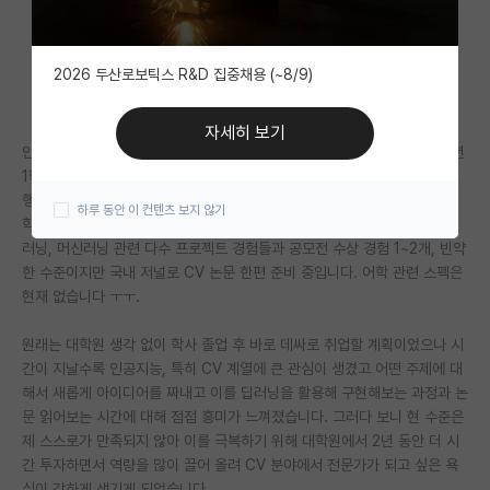
자유 게시판(아무개랩)
2026 두산로보틱스 R&D 집중채용 (~8/9)
미국 유학 게시판
미국 대학원 합격 후기 게시판
자세히 보기
안녕하세요 저는 서울 중하위권 대학 산업공학과에 재학 중이며 현재 4학년
대학원생 모집 게시판
1학기인데 올해 3월부터 운 좋게 스타트업에서 CV 관련 직무로 인턴십 진
행하고 있습니다.
하루 동안 이 컨텐츠 보지 않기
대학원 합격 후기 게시판
학점은 3.8/4.5 이고 전공은 3.9정도 됩니다. 스펙은 학부생활 하면서 딥
러닝, 머신러닝 관련 다수 프로젝트 경험들과 공모전 수상 경험 1~2개, 빈약
연구실(PI) 홍보 게시판
한 수준이지만 국내 저널로 CV 논문 한편 준비 중입니다. 어학 관련 스펙은
현재 없습니다 ㅜㅜ.
석박사 채용 정보 게시판
원래는 대학원 생각 없이 학사 졸업 후 바로 데싸로 취업할 계획이었으나 시
임용 정보 게시판
간이 지날수록 인공지능, 특히 CV 계열에 큰 관심이 생겼고 어떤 주제에 대
학부 인턴 게시판
해서 새롭게 아이디어를 짜내고 이를 딥러닝을 활용해 구현해보는 과정과 논
문 읽어보는 시간에 대해 점점 흥미가 느껴졌습니다. 그러다 보니 현 수준은
취업 게시판
제 스스로가 만족되지 않아 이를 극복하기 위해 대학원에서 2년 동안 더 시
간 투자하면서 역량을 많이 끌어 올려 CV 분야에서 전문가가 되고 싶은 욕
임용 후기 게시판
심이 강하게 생기게 되었습니다.