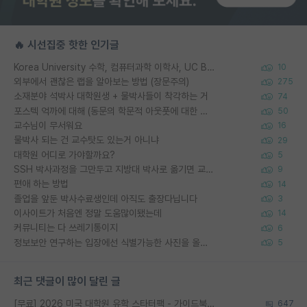
🔥 시선집중 핫한 인기글
Korea University 수학, 컴퓨터과학 이학사, UC Berkeley 산업공학 대학원 공학박사가 되는 것은 쉽지 않겠죠?
10
외부에서 괜찮은 랩을 알아보는 방법 (장문주의)
275
소재분야 석박사 대학원생 + 물박사들이 착각하는 거
74
포스텍 억까에 대해 (동문의 학문적 아웃풋에 대한 반박)
50
교수님이 무서워요
16
물박사 되는 건 교수탓도 있는거 아니냐
29
대학원 어디로 가야할까요?
5
SSH 박사과정을 그만두고 지방대 박사로 옮기면 교수의 꿈은 끝일까요?
9
편애 하는 방법
14
졸업을 앞둔 박사수료생인데 아직도 출장다닙니다
3
이사이트가 처음엔 정말 도움많이됐는데
14
커뮤니티는 다 쓰레기통이지
6
정보보안 연구하는 입장에선 식별가능한 사진을 올리는건 비추이긴함
5
최근 댓글이 많이 달린 글
[무료] 2026 미국 대학원 유학 스타터팩 - 가이드북 & 합격자 컨택메일 템플릿
647