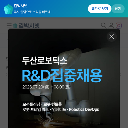
김박사넷
앱으로 보기
닫기
푸시 알림으로 소식을 빠르게
커뮤니티 홈
자유 게시판(아무개랩)
대학원생 모집
인공지능 대학원 진학 관련 고민
국내대학원 정보
만만한 존 폰 노이만
연구실&오픈랩
2023.04.03
8
2942
커뮤니티
커뮤니티 홈
전체글보기
베스트 게시판
IF 명예의전당