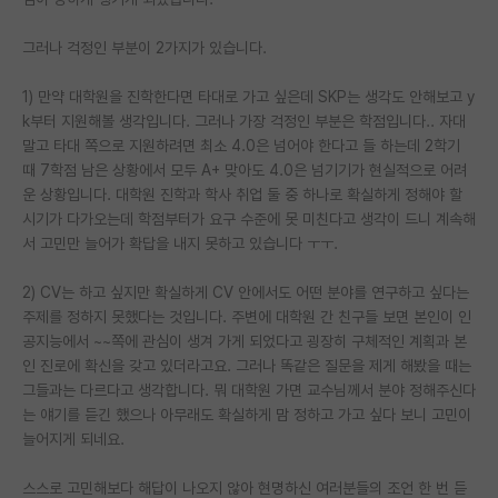
PI 전용 게시판
그러나 걱정인 부분이 2가지가 있습니다.
인문사회 계열 게시판
1) 만약 대학원을 진학한다면 타대로 가고 싶은데 SKP는 생각도 안해보고 y
k부터 지원해볼 생각입니다. 그러나 가장 걱정인 부분은 학점입니다.. 자대
특수/전문대학원 게시판
말고 타대 쪽으로 지원하려면 최소 4.0은 넘어야 한다고 들 하는데 2학기
반도체/AI 게시판
때 7학점 남은 상황에서 모두 A+ 맞아도 4.0은 넘기기가 현실적으로 어려
운 상황입니다. 대학원 진학과 학사 취업 둘 중 하나로 확실하게 정해야 할
장학금/장학생 게시판
시기가 다가오는데 학점부터가 요구 수준에 못 미친다고 생각이 드니 계속해
서 고민만 늘어가 확답을 내지 못하고 있습니다 ㅜㅜ.
학술 정보 게시판
2) CV는 하고 싶지만 확실하게 CV 안에서도 어떤 분야를 연구하고 싶다는
홍보 게시판
주제를 정하지 못했다는 것입니다. 주변에 대학원 간 친구들 보면 본인이 인
공지능에서 ~~쪽에 관심이 생겨 가게 되었다고 굉장히 구체적인 계획과 본
커리어
인 진로에 확신을 갖고 있더라고요. 그러나 똑같은 질문을 제게 해봤을 때는
유학교육
그들과는 다르다고 생각합니다. 뭐 대학원 가면 교수님께서 분야 정해주신다
는 얘기를 듣긴 했으나 아무래도 확실하게 맘 정하고 가고 싶다 보니 고민이
이벤트
늘어지게 되네요.
반도체 아카데미
스스로 고민해보다 해답이 나오지 않아 현명하신 여러분들의 조언 한 번 듣