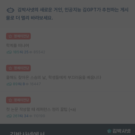
김박사넷의 새로운 거인, 인공지능 김GPT가 추천하는 게시
물로 더 멀리 바라보세요.
명예의전당
학계를 떠나며
185
25
85542
명예의전당
올해도 찾아온 스승의 날, 학생들에게 부끄러움을 배웁니다
89
8
16447
명예의전당
첫 논문 작성할 때 레퍼런스 정리 꿀팁 (+a)
261
34
110199