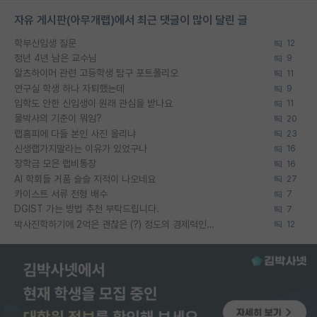
자유 게시판(아무개랩)에서 최근 댓글이 많이 달린 글
학부신입생 질문
12
정년 4년 남은 교수님
9
알츠하이머 관련 고등학생 탐구 포트폴리오
11
연구실 학생 하나 자퇴했는데
9
입학도 안한 신입생이 원래 관심을 받나요
11
물박사의 기준이 뭐임?
20
랩홈피에 다들 본인 사진 올리냐
23
신생랩가지말라는 이유가 있었구나
16
장학금 모은 랩비통장
16
AI 학회들 거품 슬슬 지적이 나오네요
27
카이스트 서류 전형 배수
7
DGIST 가는 방법 추천 부탁드립니다.
7
박사진학하기에 2억은 괜찮은 (?) 정도의 경제력인가요
12