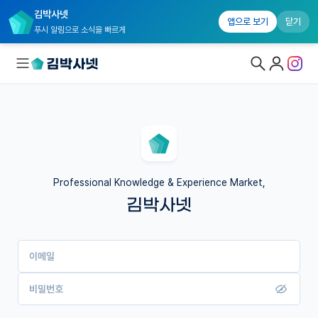
김박사넷
앱으로 보기
닫기
푸시 알림으로 소식을 빠르게
대학원생 모집
국내대학원 정보
연구실&오픈랩
Professional Knowledge & Experience Market,
김박사넷
커뮤니티
커리어
이메일
유학교육
이벤트
비밀번호
반도체 아카데미