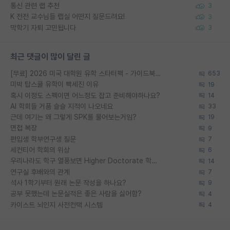
통신 관련 랩 추천
3
K 전전 교수님들 랩실 어떤지 질문드려요!
3
막학기 자퇴 고민됩니다
3
최근 댓글이 많이 달린 글
[무료] 2026 미국 대학원 유학 스타터팩 - 가이드북 & 합격자 컨택메일 템플릿
653
미박 탑스쿨 유학이 빡세진 이유
19
혹시 이정도 스펙이면 어느정도 잡고 준비해야하나요?
14
AI 학회들 거품 슬슬 지적이 나오네요
33
근데 여기는 왜 그렇게 SPK를 물어보는거임?
19
면접 복장
9
편입생 학부연구생 질문
7
세컨티어 학회의 위상
6
우리나라도 학구 열풍보면 Higher Doctorate 학위가 필요하다고 봅니다.
14
연구실 후배와의 관계
7
석사 1학기부터 원래 논문 작성을 하나요?
9
공부 못했는데 논문실적은 좋은 사람을 싫어함?
4
카이스트 뇌인지 사전컨택 시스템
4