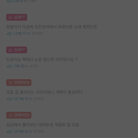
0
8
2186
김GPT
정말이지 이공계 모든분야에서 AI못쓰면 도태 확정인듯
23
17
13769
김GPT
인공지능 쪽에서 논문 없으면 의미있나요 ?
3
10
4125
명예의전당
요즘 글 올라오는 꼬라지보니 개혁이 필요하다
137
12
20102
명예의전당
심심해서 풀어보는 대학원생 개꿀AI 앱 모음
133
21
91156