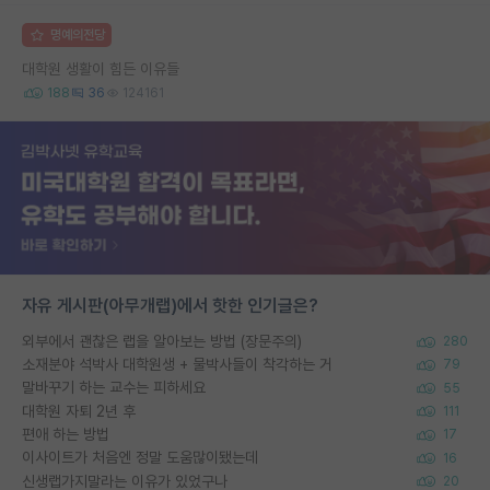
명예의전당
대학원 생활이 힘든 이유들
188
36
124161
자유 게시판(아무개랩)에서 핫한 인기글은?
외부에서 괜찮은 랩을 알아보는 방법 (장문주의)
280
소재분야 석박사 대학원생 + 물박사들이 착각하는 거
79
말바꾸기 하는 교수는 피하세요
55
대학원 자퇴 2년 후
111
편애 하는 방법
17
이사이트가 처음엔 정말 도움많이됐는데
16
신생랩가지말라는 이유가 있었구나
20