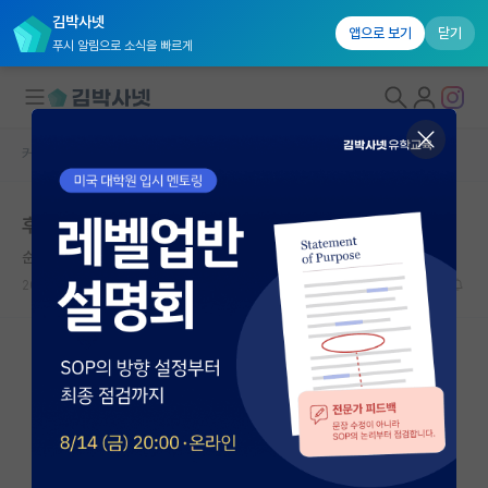
김박사넷
앱으로 보기
닫기
푸시 알림으로 소식을 빠르게
커뮤니티 홈
자유 게시판(아무개랩)
대학원생 모집
후배가 ai로 논문을 작성하는데, 이것도 방법일까요?
국내대학원 정보
순수한 존 폰 노이만
연구실&오픈랩
2026.05.15
23
8772
커뮤니티
커뮤니티 홈
전체글보기
베스트 게시판
IF 명예의전당