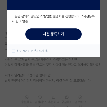
자유 게시판(아무개랩)
그동안 문의가 많았던 레벨업반 설명회를 진행합니다. *사전등록
미국 유학 게시판
시 링크 발송
미국 대학원 합격 후기 게시판
데이터는 직접 구하는데,
사전 등록하기
대학원생 모집 게시판
코드부터 학위논문 초안까지 ai한테 맡겨버리고,
교수님한테 학위 논문 초안 나왔다고, 검토를 받았는데,
대학원 합격 후기 게시판
교수님이 논리도 맞고, 구성도 괜찮다며 칭찬을 하시더군요.
하루 동안 이 컨텐츠 보지 않기
연구실(PI) 홍보 게시판
사람이 쓴 글과 ai가 쓴글을 구분하기 어렵다고는 하지만
이렇게 학위논문을 뚝딱 만드는 것도 사람이 작성했다고 평가해도 될까요?
석박사 채용 정보 게시판
시대가 달라졌다고 생각은 합니다만.
임용 정보 게시판
ai가 연구에 어디까지 적용해야 하는지, 이걸 아직 잘 모르겠습니다.
학부 인턴 게시판
취업 게시판
응원해요
공감해요
추천해요
궁금해요
별로에요
임용 후기 게시판
2
0
0
2
12