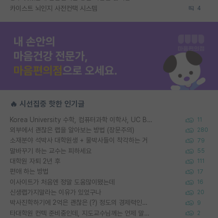
카이스트 뇌인지 사전컨택 시스템
4
🔥 시선집중 핫한 인기글
Korea University 수학, 컴퓨터과학 이학사, UC Berkeley 산업공학 대학원 공학박사가 되는 것은 쉽지 않겠죠?
11
외부에서 괜찮은 랩을 알아보는 방법 (장문주의)
280
소재분야 석박사 대학원생 + 물박사들이 착각하는 거
79
말바꾸기 하는 교수는 피하세요
55
대학원 자퇴 2년 후
111
편애 하는 방법
17
이사이트가 처음엔 정말 도움많이됐는데
16
신생랩가지말라는 이유가 있었구나
20
박사진학하기에 2억은 괜찮은 (?) 정도의 경제력인가요
9
타대학원 컨텍 준비중인데, 지도교수님께는 언제 말씀드려야 할까요?
2