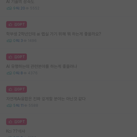
AI 기술의 성숙도
9
20
5552
김GPT
학부생 2학년인데 ai 랩실 가기 위해 뭐 하는게 좋을까요?
0
3
1496
김GPT
AI 유행하는데 관련분야를 하는게 좋을려나
0
8
4376
김GPT
자연계Ai융합은 진짜 깊게할 분야는 아닌것 같다
5
11
5588
김GPT
Kci ??석사