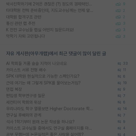
박사진학하기에 2억은 괜찮은 (?) 정도의 경제력인가요
9
타대학원 컨텍 준비중인데, 지도교수님께는 언제 말씀드려야 할까요?
2
대학원 합격구조 관련
2
통신 관련 랩 추천
3
K 전전 교수님들 랩실 어떤지 질문드려요!
3
막학기 자퇴 고민됩니다
3
자유 게시판(아무개랩)에서 최근 댓글이 많이 달린 글
AI 학회들 거품 슬슬 지적이 나오네요
33
카이스트 서류 전형 배수
11
SPK 대학원 현실적으로 가능한 스펙인가요?
6
근데 여기는 왜 그렇게 SPK를 물어보는거임?
19
면접 복장
9
편입생 학부연구생 질문
7
세컨티어 학회의 위상
6
우리나라도 학구 열풍보면 Higher Doctorate 학위가 필요하다고 봅니다.
14
연구실 후배와의 관계
7
석사 1학기부터 원래 논문 작성을 하나요?
9
카이스트 교수님들 중에서도 연구실 홈페이지를 마련 안 하신 분들이 계시던데
4
공부 못했는데 논문실적은 좋은 사람을 싫어함?
4