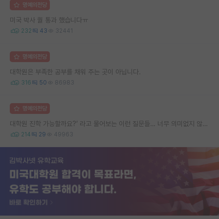
명예의전당
미국 박사 퀄 통과 했습니다ㅠ
232
43
32441
명예의전당
대학원은 부족한 공부를 채워 주는 곳이 아닙니다.
316
50
86983
명예의전당
대학원 진학 가능할까요?’ 라고 물어보는 이런 질문들… 너무 의미없지 않나요?
214
29
49963