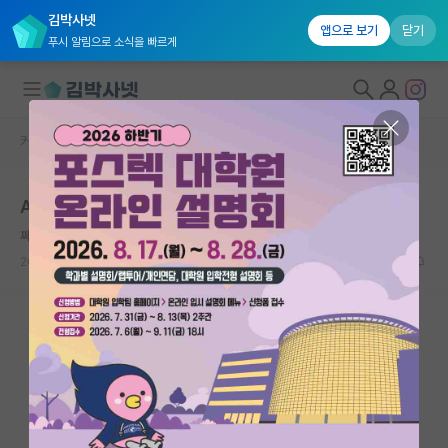
김박사넷
앱으로 보기
닫기
푸시 알림으로 소식을 빠르게
커뮤니티 홈
자유 게시판(아무개랩)
대학원생 모집
AI 대학원 오지마
국내대학원 정보
쩨쩨한 시몬 드 보부아르
연구실&오픈랩
2023.02.28
43
34752
커뮤니티
커뮤니티 홈
전체글보기
베스트 게시판
IF 명예의전당