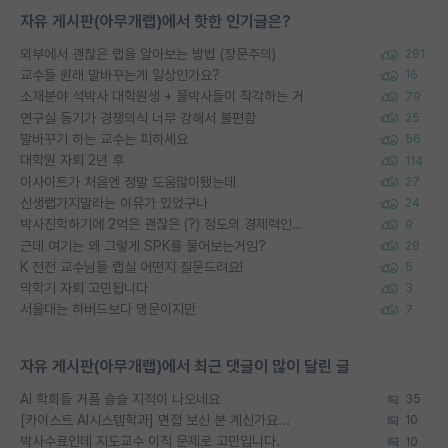
자유 게시판(아무개랩)에서 핫한 인기글은?
외부에서 괜찮은 랩을 알아보는 방법 (장문주의)
281
교수들 원래 말바꾸는게 일상인가요?
16
소재분야 석박사 대학원생 + 물박사들이 착각하는 거
79
연구실 동기가 경쟁의식 너무 강해서 불편함
25
말바꾸기 하는 교수는 피하세요
56
대학원 자퇴 2년 후
114
이사이트가 처음엔 정말 도움많이됐는데
27
신생랩가지말라는 이유가 있었구나
24
박사진학하기에 2억은 괜찮은 (?) 정도의 경제력인가요
9
근데 여기는 왜 그렇게 SPK를 물어보는거임?
28
K 전전 교수님들 랩실 어떤지 질문드려요!
5
막학기 자퇴 고민됩니다
3
서울대는 하버드보다 명문이지만
7
자유 게시판(아무개랩)에서 최근 댓글이 많이 달린 글
AI 학회들 거품 슬슬 지적이 나오네요
35
[카이스트 AI시스템학과] 면접 보신 분 계신가요...
10
박사수료인데 지도교수 이직 문제로 고민입니다.
10