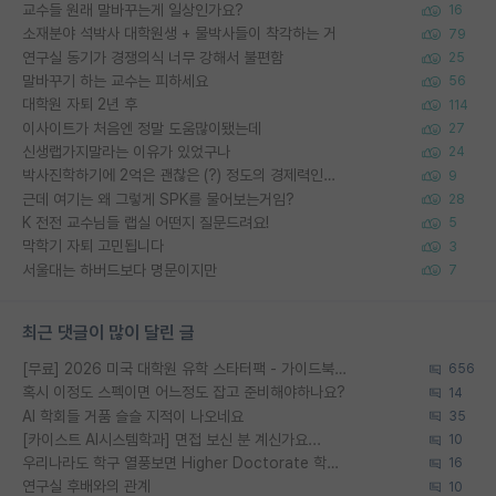
교수들 원래 말바꾸는게 일상인가요?
16
소재분야 석박사 대학원생 + 물박사들이 착각하는 거
79
연구실 동기가 경쟁의식 너무 강해서 불편함
25
말바꾸기 하는 교수는 피하세요
56
대학원 자퇴 2년 후
114
이사이트가 처음엔 정말 도움많이됐는데
27
신생랩가지말라는 이유가 있었구나
24
박사진학하기에 2억은 괜찮은 (?) 정도의 경제력인가요
9
근데 여기는 왜 그렇게 SPK를 물어보는거임?
28
K 전전 교수님들 랩실 어떤지 질문드려요!
5
막학기 자퇴 고민됩니다
3
서울대는 하버드보다 명문이지만
7
최근 댓글이 많이 달린 글
[무료] 2026 미국 대학원 유학 스타터팩 - 가이드북 & 합격자 컨택메일 템플릿
656
혹시 이정도 스펙이면 어느정도 잡고 준비해야하나요?
14
AI 학회들 거품 슬슬 지적이 나오네요
35
[카이스트 AI시스템학과] 면접 보신 분 계신가요...
10
우리나라도 학구 열풍보면 Higher Doctorate 학위가 필요하다고 봅니다.
16
연구실 후배와의 관계
10