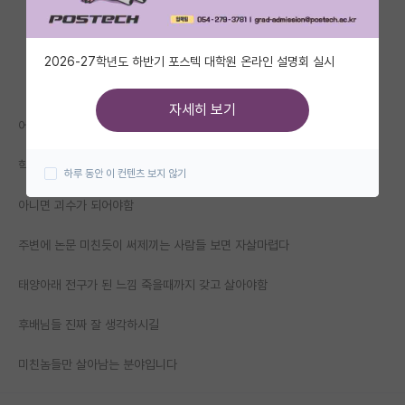
자유 게시판(아무개랩)
2026-27학년도 하반기 포스텍 대학원 온라인 설명회 실시
미국 유학 게시판
미국 대학원 합격 후기 게시판
자세히 보기
어나더레벨 미친사람들 너무 많다
대학원생 모집 게시판
학위 마칠때까지 자괴감 느끼고싶으면 오고
하루 동안 이 컨텐츠 보지 않기
대학원 합격 후기 게시판
아니면 괴수가 되어야함
연구실(PI) 홍보 게시판
주변에 논문 미친듯이 써제끼는 사람들 보면 자살마렵다
석박사 채용 정보 게시판
태양아래 전구가 된 느낌 죽을때까지 갖고 살아야함
임용 정보 게시판
학부 인턴 게시판
후배님들 진짜 잘 생각하시길
취업 게시판
미친놈들만 살아남는 분야입니다
임용 후기 게시판