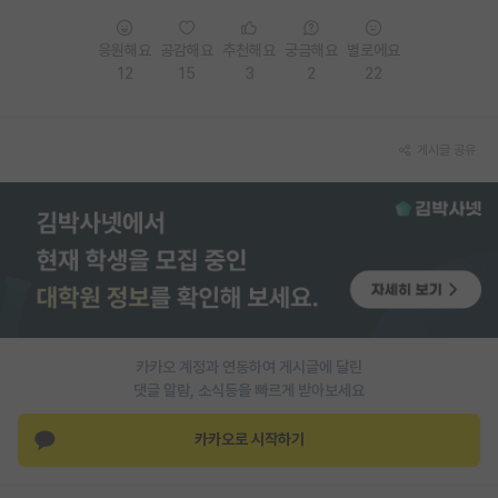
PI 전용 게시판
응원해요
공감해요
추천해요
궁금해요
별로에요
12
15
3
2
22
인문사회 계열 게시판
특수/전문대학원 게시판
게시글 공유
반도체/AI 게시판
장학금/장학생 게시판
학술 정보 게시판
홍보 게시판
커리어
카카오 계정과 연동하여 게시글에 달린
유학교육
댓글 알람, 소식등을 빠르게 받아보세요
이벤트
카카오로 시작하기
반도체 아카데미