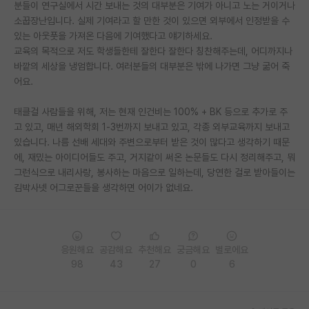
분들이 연구실에서 시간 보내는 것의 대부분은 기여가 아니고 노는 거이거나
소꿉장난입니다. 실제 기여라고 할 만한 것이 있으면 외부에서 인정받을 수
있는 아웃풋을 가져온 다음에 기여했다고 얘기하세요.
교육의 목적으로 저도 학생들한테 잘한다 잘한다 칭찬해주는데, 어디까지나
바깥의 세상을 냉엄합니다. 여러분들의 대부분은 밖에 나가면 그냥 굶어 죽
어요.
태클걸 사람들을 위해, 저는 현재 인건비는 100% + BK 등으로 추가로 주
고 있고, 매년 해외학회 1-3번까지 보내고 있고, 각종 외부교육까지 보내고
있습니다. 나름 선배 세대와 주변으로부터 받은 것이 많다고 생각하기 때문
에, 재밌는 아이디어들도 주고, 거지같이 써온 논문들도 다시 정리해주고, 뭐
그런식으로 내리사랑, 봉사하는 마음으로 일하는데, 당연한 걸로 받아들이는
김박사넷 어그로꾼들을 생각하면 어이가 없네요.
응원해요
공감해요
추천해요
궁금해요
별로에요
98
43
27
0
6