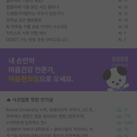
물박사의 기준이 뭐임?
17
랩홈피에 다들 본인 사진 올리냐
22
신생랩가지말라는 이유가 있었구나
12
장학금 모은 랩비통장
10
AI 학회들 거품 슬슬 지적이 나오네요
20
카이스트 서류 전형 배수
7
DGIST 가는 방법 추천 부탁드립니다.
7
🔥 시선집중 핫한 인기글
Korea University 수학, 컴퓨터과학 이학사, UC Berkeley 산업공학 대학원 공학박사가 되는 것은 쉽지 않겠죠?
10
외부에서 괜찮은 랩을 알아보는 방법 (장문주의)
274
<대학원에 입학하는 법>
1388
소재분야 석박사 대학원생 + 물박사들이 착각하는 거
72
포스텍 억까에 대해 (동문의 학문적 아웃풋에 대한 반박)
50