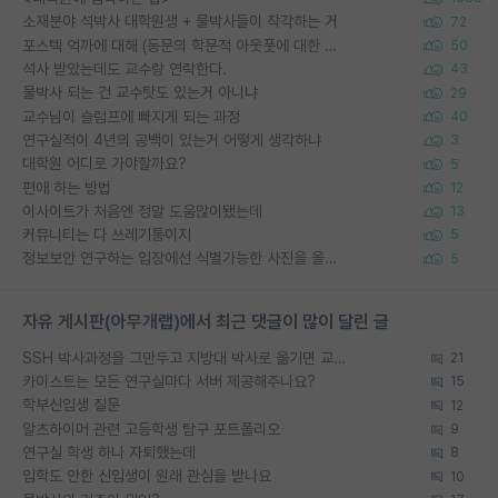
소재분야 석박사 대학원생 + 물박사들이 착각하는 거
72
포스텍 억까에 대해 (동문의 학문적 아웃풋에 대한 반박)
50
석사 받았는데도 교수랑 연락한다.
43
물박사 되는 건 교수탓도 있는거 아니냐
29
교수님이 슬럼프에 빠지게 되는 과정
40
연구실적이 4년의 공백이 있는거 어떻게 생각하냐
3
대학원 어디로 가야할까요?
5
편애 하는 방법
12
이사이트가 처음엔 정말 도움많이됐는데
13
커뮤니티는 다 쓰레기통이지
5
정보보안 연구하는 입장에선 식별가능한 사진을 올리는건 비추이긴함
5
자유 게시판(아무개랩)에서 최근 댓글이 많이 달린 글
SSH 박사과정을 그만두고 지방대 박사로 옮기면 교수의 꿈은 끝일까요?
21
카이스트는 모든 연구실마다 서버 제공해주나요?
15
학부신입생 질문
12
알츠하이머 관련 고등학생 탐구 포트폴리오
9
연구실 학생 하나 자퇴했는데
8
입학도 안한 신입생이 원래 관심을 받나요
10