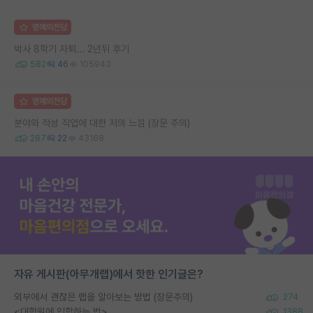
명예의전당
박사 8학기 자퇴... 2년뒤 후기
582
46
105943
명예의전당
분야와 적성 직업에 대한 저의 느낌 (장문 주의)
287
22
43168
자유 게시판(아무개랩)에서 핫한 인기글은?
외부에서 괜찮은 랩을 알아보는 방법 (장문주의)
274
<대학원에 입학하는 법>
1388