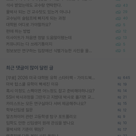
석사 받았는데도 교수랑 연락한다.
43
물박사 되는 건 교수탓도 있는거 아니냐
29
교수님이 슬럼프에 빠지게 되는 과정
40
대학원 어디로 가야할까요?
5
편애 하는 방법
12
이사이트가 처음엔 정말 도움많이됐는데
13
커뮤니티는 다 쓰레기통이지
5
정보보안 연구하는 입장에선 식별가능한 사진을 올리는건 비추이긴함
5
최근 댓글이 많이 달린 글
[무료] 2026 미국 대학원 유학 스타터팩 - 가이드북 & 합격자 컨택메일 템플릿
645
미박 탑스쿨 유학이 빡세진 이유
19
혹시 이정도 스펙이면 어느정도 잡고 준비해야하나요?
14
SSH 박사과정을 그만두고 지방대 박사로 옮기면 교수의 꿈은 끝일까요?
21
카이스트는 모든 연구실마다 서버 제공해주나요?
15
학부신입생 질문
12
알츠하이머 관련 고등학생 탐구 포트폴리오
9
입학도 안한 신입생이 원래 관심을 받나요
10
물박사의 기준이 뭐임?
17
랩홈피에 다들 본인 사진 올리냐