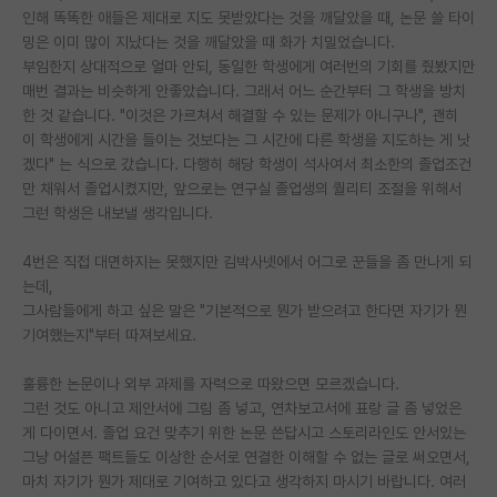
인해 똑똑한 애들은 제대로 지도 못받았다는 것을 깨달았을 때, 논문 쓸 타이
재팬라운지 🌸
밍은 이미 많이 지났다는 것을 깨달았을 때 화가 치밀었습니다.
부임한지 상대적으로 얼마 안되, 동일한 학생에게 여러번의 기회를 줬봤지만
매번 결과는 비슷하게 안좋았습니다. 그래서 어느 순간부터 그 학생을 방치
한 것 같습니다. "이것은 가르쳐서 해결할 수 있는 문제가 아니구나", 괜히
이 학생에게 시간을 들이는 것보다는 그 시간에 다른 학생을 지도하는 게 낫
겠다" 는 식으로 갔습니다. 다행히 해당 학생이 석사여서 최소한의 졸업조건
만 채워서 졸업시켰지만, 앞으로는 연구실 졸업생의 퀄리티 조절을 위해서
그런 학생은 내보낼 생각입니다.
4번은 직접 대면하지는 못했지만 김박사넷에서 어그로 꾼들을 좀 만나게 되
는데,
그사람들에게 하고 싶은 말은 "기본적으로 뭔가 받으려고 한다면 자기가 뭔
기여했는지"부터 따져보세요.
훌륭한 논문이나 외부 과제를 자력으로 따왔으면 모르겠습니다.
그런 것도 아니고 제안서에 그림 좀 넣고, 연차보고서에 표랑 글 좀 넣었은
게 다이면서. 졸업 요건 맞추기 위한 논문 쓴답시고 스토리라인도 안서있는
그냥 어설픈 팩트들도 이상한 순서로 연결한 이해할 수 없는 글로 써오면서,
마치 자기가 뭔가 제대로 기여하고 있다고 생각하지 마시기 바랍니다. 여러