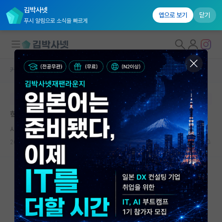
김박사넷
앱으로 보기
닫기
푸시 알림으로 소식을 빠르게
커뮤니티 홈
자유 게시판(아무개랩)
대학원생 모집
본문이 수정되지 않는 박제글입니다.
국내대학원 정보
학생 잘못 뽑는 것에 대한 넋두리
연구실&오픈랩
사려깊은 앨런 튜링
커뮤니티
2023.12.27
46
19340
커뮤니티 홈
전체글보기
베스트 게시판
IF 명예의전당