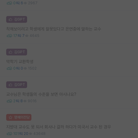
0
6
2967
김GPT
착해보이려고 학생에게 잘못있다고 은연중에 말하는 교수
17
7
4645
김GPT
막학기 교환학생
0
0
1502
김GPT
교수님은 학생들의 수준을 보면 아시나요?
2
8
9016
명예의전당
지방대 교수도 못 되서 회사나 갈까 하다가 미국서 교수 된 경우
101
20
43648