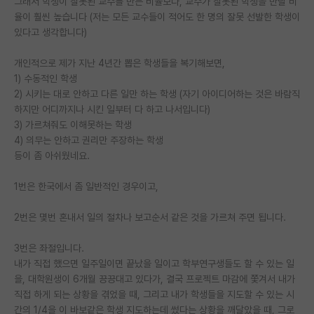
그래서 학생이 잘못된 교수를 만는 비율보다, 교수가 잘못된 학생을 만날 비
율이 훨씬 높습니다 (저는 모든 교수들이 적어도 한 명의 잘못 선발한 학생이
PI 전용 게시판
있다고 생각합니다)
인문사회 계열 게시판
개인적으로 제가 지난 4년간 뽑은 학생들을 복기해보면,
특수/전문대학원 게시판
1) 수동적인 학생
2) 시키는 대로 안하고 다른 일만 하는 학생 (자기 아이디어하는 것은 바람직
반도체/AI 게시판
하지만 어디까지나 시킨 일부터 다 하고 나서입니다)
3) 가르쳐줘도 이해못하는 학생
장학금/장학생 게시판
4) 의무는 안하고 권리만 주장하는 학생
등이 좀 아쉬웠네요.
학술 정보 게시판
1번은 한국에서 좀 일반적인 경우이고,
홍보 게시판
2번은 몇번 혼내서 일의 절차나 보고순서 같은 것을 가르쳐 주면 됩니다.
커리어
유학교육
3번은 좌절입니다.
내가 직접 했으면 일주일이면 끝났을 일이고 학부연구생들도 할 수 있는 일
이벤트
을, 대학원생이 6개월 끙끙대고 있다가, 결국 프로젝트 마감에 쫓겨서 내가
직접 하게 되는 상황을 겪었을 때, 그리고 내가 학생들을 지도할 수 있는 시
반도체 아카데미
간의 1/4을 이 바보같은 학생 지도하는데 썼다는 상황을 깨달았을 때, 그로