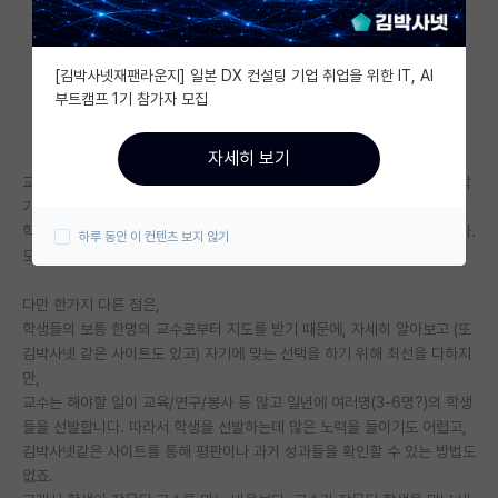
자유 게시판(아무개랩)
[김박사넷재팬라운지] 일본 DX 컨설팅 기업 취업을 위한 IT, AI
미국 유학 게시판
부트캠프 1기 참가자 모집
미국 대학원 합격 후기 게시판
자세히 보기
대학원생 모집 게시판
교수들의 스펙트럼이 다양하여, 학생들이 경험하고 이야기하는 교수들이 각
기 다르듯이,
대학원 합격 후기 게시판
학생들의 스펙트럼도 다양하여, 교수들이 경험하는 학생들이 각기 다릅니다.
하루 동안 이 컨텐츠 보지 않기
모두 좋은 사람과 나쁜 사람이 있죠.
연구실(PI) 홍보 게시판
다만 한가지 다른 점은,
석박사 채용 정보 게시판
학생들의 보통 한명의 교수로부터 지도를 받기 때문에, 자세히 알아보고 (또
김박사넷 같은 사이트도 있고) 자기에 맞는 선택을 하기 위해 최선을 다하지
임용 정보 게시판
만,
학부 인턴 게시판
교수는 해야할 일이 교육/연구/봉사 등 많고 일년에 여러명(3-6명?)의 학생
들을 선발합니다. 따라서 학생을 선발하는데 많은 노력을 들이기도 어렵고,
취업 게시판
김박사넷같은 사이트를 통해 평판이나 과거 성과들을 확인할 수 있는 방법도
없죠.
임용 후기 게시판