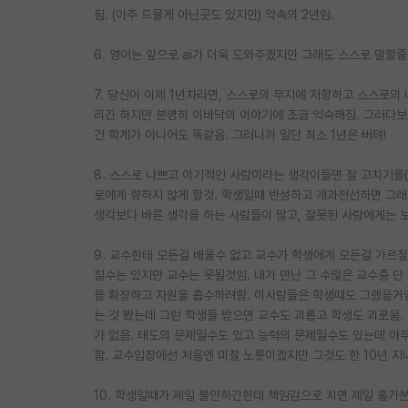
됨. (아주 드물게 아닌곳도 있지만) 약속의 2년임.
6. 영어는 앞으로 ai가 더욱 도와주겠지만 그래도 스스로 말할줄
7. 당신이 이제 1년차라면, 스스로의 무지에 저항하고 스스로
리긴 하지만 분명히 이바닥의 이야기에 조금 익숙해짐. 그러다보
건 학계가 아니어도 똑같음. 그러니까 일단 최소 1년은 버텨!
8. 스스로 나쁘고 이기적인 사람이라는 생각이들면 잘 고치기를
로에게 향하지 않게 할것. 학생일때 반성하고 개과천선하면 그래
생각보다 바른 생각을 하는 사람들이 많고, 잘못된 사람에게는 보
9. 교수한테 모든걸 배울수 없고 교수가 학생에게 모든걸 가르칠
질수는 있지만 교수는 못될것임. 내가 만난 그 수많은 교수중 
을 확장하고 자원을 흡수하려함. 이사람들은 학생때도 그랬을거임
는 것 봤는데 그런 학생들 받으면 교수도 괴롭고 학생도 괴로움
가 없음. 태도의 문제일수도 있고 능력의 문제일수도 있는데 아무
함. 교수입장에선 처음엔 미칠 노릇이겠지만 그것도 한 10년 지나
10. 학생일때가 제일 불안하긴한데 책임감으로 치면 제일 홀가분