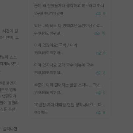
근데 왜 안했을거라 생각하고 해보라고 하냐
연구실 후배와의 관계
9
있는 나라들도 다 명예같은 느낌아님? 설마 박사끼리 등급나눠서 학위수여하자 같은 헛소리는 아니지? ㅋㅋ
. 시간이 걸
우리나라도 학구 열풍보면 Higher Doctorate 학위가 필요하다고 봅니다.
10
있긴한데, 그
이미 있잖아요: 국박 / 미박
우리나라도 학구 열풍보면 Higher Doctorate 학위가 필요하다고 봅니다.
9
칼날이 스스
 치게될것임.
이미 있자나요 포닥 교수 테뉴어 교수
.
우리나라도 학구 열풍보면 Higher Doctorate 학위가 필요하다고 봅니다.
8
런데 불만가
수준이 이리 떨어지는 글을 쓰다니...그보다 이런 헛소리에 정성들여 답변해주시는 분들에게 존경심 1 드림
적으로 영역
우리나라도 학구 열풍보면 Higher Doctorate 학위가 필요하다고 봅니다.
9
는 댓글달리
 말이 통할리
10년전 자대 대학원 면접 생각나네요... 다들 양복에 넥타이까지 하고 갔더니, 국회의원 출마하냐고 놀리셨던. (면접질문내용: 증명사진에선 두상이 계란형인데, 실제론 그렇지 않다. 증명사진이 뭘 증명하고 있는거냐)ㅋㅋㅋㅋ
나기를 추천
면접 복장
8
. 좀지나면