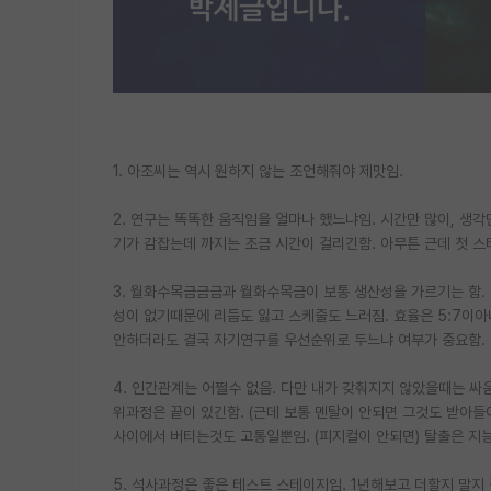
1. 아조씨는 역시 원하지 않는 조언해줘야 제맛임.
2. 연구는 똑똑한 움직임을 얼마나 했느냐임. 시간만 많이, 생각
기가 감잡는데 까지는 조금 시간이 걸리긴함. 아무튼 근데 첫 
3. 월화수목금금금과 월화수목금이 보통 생산성을 가르기는 함.
성이 없기때문에 리듬도 잃고 스케줄도 느러짐. 효율은 5:7이아니
안하더라도 결국 자기연구를 우선순위로 두느냐 여부가 중요함.
4. 인간관계는 어쩔수 없음. 다만 내가 갖춰지지 않았을때는 싸
위과정은 끝이 있긴함. (근데 보통 멘탈이 안되면 그것도 받아들여
사이에서 버티는것도 고통일뿐임. (피지컬이 안되면) 탈출은 지능
5. 석사과정은 좋은 테스트 스테이지임. 1년해보고 더할지 말지