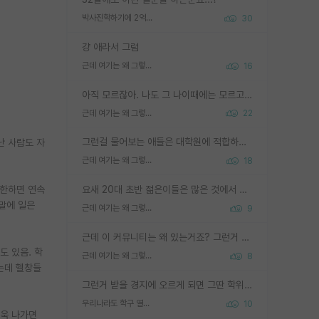
박사진학하기에 2억은 괜찮은 (?) 정도의 경제력인가요
30
걍 애라서 그럼
근데 여기는 왜 그렇게 SPK를 물어보는거임?
16
아직 모르잖아. 나도 그 나이때에는 모르고 평가 받고 안심하고 싶었어.
근데 여기는 왜 그렇게 SPK를 물어보는거임?
22
그런걸 물어보는 애들은 대학원에 적합하지 않다
난 사람도 자
근데 여기는 왜 그렇게 SPK를 물어보는거임?
18
제한하면 연속
요새 20대 초반 젊은이들은 많은 것에서 가성비를 따지더라고요. 내가 이 정도 인풋을 넣었을 때 그만큼 아웃풋이 나올 것인가? 사실 아웃풋이 인풋 대비 리니어하게 나오지 않는 영역을 시도하기 싫어한다는 느낌입니다.
주말에 일은
근데 여기는 왜 그렇게 SPK를 물어보는거임?
9
근데 이 커뮤니티는 왜 있는거죠? 그런거 쉽게 물어볼수있어서 있는거 아닌가요? 그렇게 보기 싫으면 커뮤니티도 하지마시지 그러면
도 있음. 학
근데 여기는 왜 그렇게 SPK를 물어보는거임?
8
되는데 헬창들
그런거 받을 경지에 오르게 되면 그딴 학위명이 필요없음
우리나라도 학구 열풍보면 Higher Doctorate 학위가 필요하다고 봅니다.
10
더욱 나가면