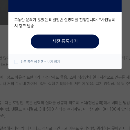
그동안 문의가 많았던 레벨업반 설명회를 진행합니다. *사전등록
시 링크 발송
사전 등록하기
만 많이, 이런식이면 보통 의미없음. 이 센스는 근데 좀 타고나는 거 같음. 물론 타고
하루 동안 이 컨텐츠 보지 않기
스타트는 생각보다는 움직임으로 하는게 나음.
 어느정도 비유적 표현이라고 생각해도 좋음. 소위 직장인의 일과시간으로 연구를 
라 거의 두세배 차이남. 일단 실험 계획짜는데 제한이 없음. 그게 엄청큼. 꼭 뭐 
움보다는 도망임. 혹은 선택의 실패를 성공이 되도록 노력(정신승리)해서 버티는 방법
야됨. 멘탈도 피지컬임. 3대 500 하라는 얘기아님. 내 맥시멈이 3대 100이 안
순)
 결정해서 1년 딱 더 버티고 석사로 나간다고 아무도 뭐라안함. 뭐라하는 곳이면 더