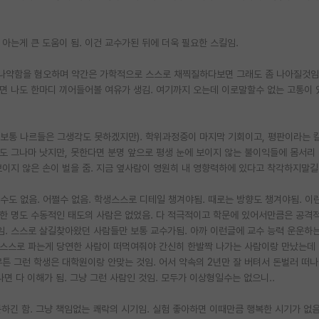
 아는게 큰 도움이 됨. 이건 교수가된 뒤에 더욱 필요한 스킬임.
의 나약함을 혐오하며 약간은 가학적으로 스스로 채찍질하다보면 그래도 좀 나아질것임
면 나도 한마디 끼어들어볼 여유가 생김. 여기까지 오는데 이로말할수 없는 고통이 
(보통 나르들은 그생각도 못하겠지만). 학위과정중이 마지막 기회이고, 평판이라는 
도 그나마 낫지만, 못한다면 분명 앞으로 평생 눈에 보이지 않는 불이익들에 몸서리
이지 않은 손이 벌을 줌. 지금 옆사람이 영원히 내 영향력하에 있다고 착각하지말길
수도 없음. 어쩔수 없음. 학생스스로 디테일 챙겨야됨. 때로는 방향도 챙겨야됨. 이
단 한 명도 수동적인 태도의 사람은 없었음. 다 적극적이고 학문에 있어서만큼은 공격
. 스스로 살길찾아왔던 사람들만 보통 교수가됨. 아까 이런글에 교수 능력 운운하
. 스스로 파는게 당연한 사람이 떠먹여줘야 간신히 한발짝 나가는 사람이랑 만났는데
튼 그런 학생은 대학원이랑 안맞는 것임. 어서 약속의 2년만 잘 버텨서 돈벌러 떠
면 다 이해가 됨. 그냥 그런 사람인 것임. 모두가 이상형일수는 없으니..
하긴 함. 그냥 책임없는 쾌락의 시기임. 실험 좋아하면 이때만큼 행복한 시기가 없음