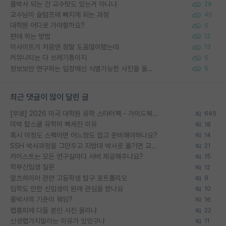
물박사 되는 건 교수탓도 있는거 아니냐
29
교수님이 슬럼프에 빠지게 되는 과정
40
대학원 어디로 가야할까요?
5
편애 하는 방법
12
이사이트가 처음엔 정말 도움많이됐는데
13
커뮤니티는 다 쓰레기통이지
5
정보보안 연구하는 입장에선 식별가능한 사진을 올리는건 비추이긴함
5
최근 댓글이 많이 달린 글
[무료] 2026 미국 대학원 유학 스타터팩 - 가이드북 & 합격자 컨택메일 템플릿
645
미박 탑스쿨 유학이 빡세진 이유
18
혹시 이정도 스펙이면 어느정도 잡고 준비해야하나요?
14
SSH 박사과정을 그만두고 지방대 박사로 옮기면 교수의 꿈은 끝일까요?
21
카이스트는 모든 연구실마다 서버 제공해주나요?
15
학부신입생 질문
12
알츠하이머 관련 고등학생 탐구 포트폴리오
9
입학도 안한 신입생이 원래 관심을 받나요
10
물박사의 기준이 뭐임?
16
랩홈피에 다들 본인 사진 올리냐
22
신생랩가지말라는 이유가 있었구나
11