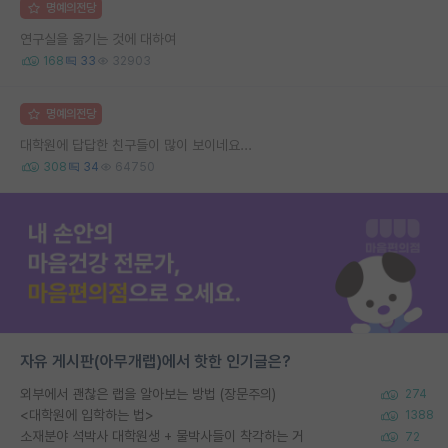
명예의전당
연구실을 옮기는 것에 대하여
168
33
32903
명예의전당
대학원에 답답한 친구들이 많이 보이네요...
308
34
64750
자유 게시판(아무개랩)에서 핫한 인기글은?
외부에서 괜찮은 랩을 알아보는 방법 (장문주의)
274
<대학원에 입학하는 법>
1388
소재분야 석박사 대학원생 + 물박사들이 착각하는 거
72