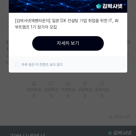
자유 게시판(아무개랩)
[김박사넷재팬라운지] 일본 DX 컨설팅 기업 취업을 위한 IT, AI
미국 유학 게시판
부트캠프 1기 참가자 모집
미국 대학원 합격 후기 게시판
탑컨퍼의 workshop은 main track과는 위상이 많이 차이나는것으로 알고
자세히 보기
대학원생 모집 게시판
있습니다. publication도 아니구요
그러면 workshop은 어느 정도라고 보는게 맞을까요? 그래도 국제 저널이
대학원 합격 후기 게시판
나 2 혹은 3티어 conference보다는 어렵다고 봐야하나요?
하루 동안 이 컨텐츠 보지 않기
연구실(PI) 홍보 게시판
석박사 채용 정보 게시판
응원해요
공감해요
추천해요
궁금해요
별로에요
0
0
0
0
5
임용 정보 게시판
학부 인턴 게시판
게시글 공유
취업 게시판
임용 후기 게시판