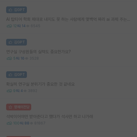
김GPT
AI 탑티어 학회 제대로 내지도 못 하는 사람에게 몇백억 짜리 ai 과제 주는 사람은 뭔가 싶다
12
14
6545
김GPT
연구실 구성원들의 실력도 중요한가요?
5
16
3528
김GPT
확실히 연구실 분위기가 중요한 것 같네요
9
4
3892
명예의전당
석박이어야만 받아준다고 했다가 석사만 하고 나가래
100
88
81867