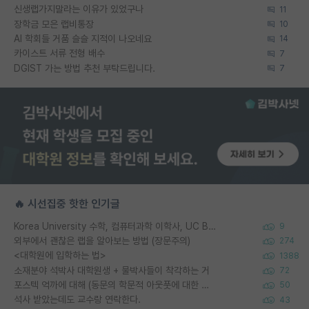
신생랩가지말라는 이유가 있었구나
11
장학금 모은 랩비통장
10
AI 학회들 거품 슬슬 지적이 나오네요
14
카이스트 서류 전형 배수
7
DGIST 가는 방법 추천 부탁드립니다.
7
🔥 시선집중 핫한 인기글
Korea University 수학, 컴퓨터과학 이학사, UC Berkeley 산업공학 대학원 공학박사가 되는 것은 쉽지 않겠죠?
9
외부에서 괜찮은 랩을 알아보는 방법 (장문주의)
274
<대학원에 입학하는 법>
1388
소재분야 석박사 대학원생 + 물박사들이 착각하는 거
72
포스텍 억까에 대해 (동문의 학문적 아웃풋에 대한 반박)
50
석사 받았는데도 교수랑 연락한다.
43