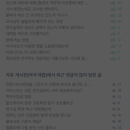
포스텍 억까에 대해 (동문의 학문적 아웃풋에 대한 반박)
50
석사 받았는데도 교수랑 연락한다.
43
물박사 되는 건 교수탓도 있는거 아니냐
29
교수님이 슬럼프에 빠지게 되는 과정
40
연구실적이 4년의 공백이 있는거 어떻게 생각하냐
3
대학원 어디로 가야할까요?
5
편애 하는 방법
12
이사이트가 처음엔 정말 도움많이됐는데
13
커뮤니티는 다 쓰레기통이지
5
정보보안 연구하는 입장에선 식별가능한 사진을 올리는건 비추이긴함
5
자유 게시판(아무개랩)에서 최근 댓글이 많이 달린 글
SSH 박사과정을 그만두고 지방대 박사로 옮기면 교수의 꿈은 끝일까요?
21
카이스트는 모든 연구실마다 서버 제공해주나요?
15
학부신입생 질문
12
알츠하이머 관련 고등학생 탐구 포트폴리오
9
연구실 학생 하나 자퇴했는데
8
입학도 안한 신입생이 원래 관심을 받나요
10
물박사의 기준이 뭐임?
16
랩홈피에 다들 본인 사진 올리냐
22