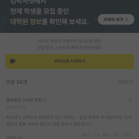
PI 전용 게시판
인문사회 계열 게시판
특수/전문대학원 게시판
카카오 계정과 연동하여 게시글에 달린
반도체/AI 게시판
댓글 알람, 소식등을 빠르게 받아보세요
장학금/장학생 게시판
카카오로 시작하기
학술 정보 게시판
댓글 34개
댓글쓰기
홍보 게시판
커리어
청승맞은 스티븐 호킹
2026.05.16
유학교육
워크샵이 실적으로 취급받지 않는 이유는... 같은 학회의 워크샵이어도 워크
이벤트
샵마다 합불 여부의 편차가 엄청 심하기 때문입니다...
반도체 아카데미
0
0
3
0
0
대댓글 쓰기