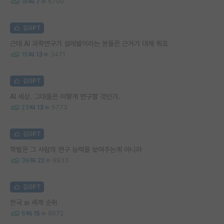
18
7
6790
김GPT
근데 AI 과학연구가 설레발이라는 분들은 근거가 대체 뭐죠
15
13
3471
김GPT
AI 세상. 그대들은 어떻게 연구할 것인가.
23
13
5773
김GPT
학벌은 그 사람의 연구 능력을 보여주는게 아니라
39
22
9933
김GPT
한국 ai 세계 순위
6
15
8672