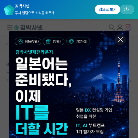
김박사넷
앱으로 보기
닫기
푸시 알림으로 소식을 빠르게
커뮤니티 홈
자유 게시판(아무개랩)
대학원생 모집
ai workshop의 위상
국내대학원 정보
노래하는 쇼펜하우어
*
연구실&오픈랩
2026.05.16
34
2459
커뮤니티
커뮤니티 홈
전체글보기
베스트 게시판
IF 명예의전당