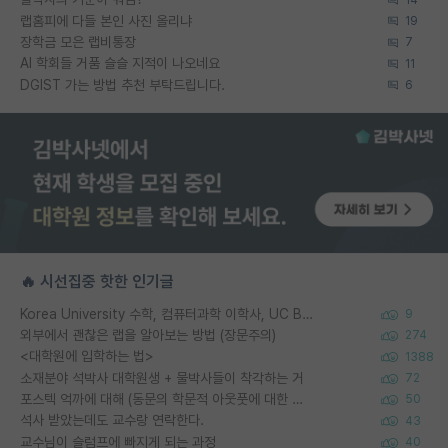
랩홈피에 다들 본인 사진 올리냐
19
장학금 모은 랩비통장
7
AI 학회들 거품 슬슬 지적이 나오네요
11
DGIST 가는 방법 추천 부탁드립니다.
6
🔥 시선집중 핫한 인기글
Korea University 수학, 컴퓨터과학 이학사, UC Berkeley 산업공학 대학원 공학박사가 되는 것은 쉽지 않겠죠?
9
외부에서 괜찮은 랩을 알아보는 방법 (장문주의)
274
<대학원에 입학하는 법>
1388
소재분야 석박사 대학원생 + 물박사들이 착각하는 거
72
포스텍 억까에 대해 (동문의 학문적 아웃풋에 대한 반박)
50
석사 받았는데도 교수랑 연락한다.
43
교수님이 슬럼프에 빠지게 되는 과정
40