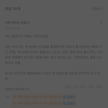
재팬라운지 🌸
댓글 16개
댓글쓰기
기쁜 로버트 보일
2024.10.26
무슨 말씀인지 이해는 하겠는데요.
저는 석사기준, 학석연계 시스템을 활용할거면 자대가 좋고(등록금 혜택+기
간 단축), 아니라면 타대가 좋을수도 있다는 입장. SPK 박사 출신인데, 석사
과정 후배들이 대기업 서탈을 매우 겪고 있더라고요. 그런면에서, 좋을 수도
있다고 적음.
박사는 인프라와 맨파워에서 나오는 연구량과 퀄 때문에 상위학교 적극 권
장.
0
1
0
1
6
대댓글 3개
대댓글 쓰기
해당 댓글을 보려면 로그인이 필요합니다.
로그인하기
해당 댓글을 보려면 로그인이 필요합니다.
로그인하기