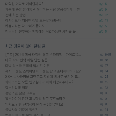
대학원 어디로 가야할까요?
5
가슴에 손을 올려놓고 싫어하는 사람 불공정하게 리뷰
9
편애 하는 방법
12
이사이트가 처음엔 정말 도움많이됐는데
13
커뮤니티는 다 쓰레기통이지
5
정보보안 연구하는 입장에선 식별가능한 사진을 올리는건 비추이긴함
5
최근 댓글이 많이 달린 글
[무료] 2026 미국 대학원 유학 스타터팩 - 가이드북 & 합격자 컨택메일 템플릿
645
미국 박사 컨택 메일 답변 질문
10
미박 탑스쿨 유학이 빡세진 이유
17
혹시 이정도 스펙이면 어느정도 잡고 준비해야하나요?
14
SSH 박사과정을 그만두고 지방대 박사로 옮기면 교수의 꿈은 끝일까요?
21
카이스트는 모든 연구실마다 서버 제공해주나요?
15
학부신입생 질문
12
정년 4년 남은 교수님
9
알츠하이머 관련 고등학생 탐구 포트폴리오
9
입학도 안한 신입생이 원래 관심을 받나요
8
물박사의 기준이 뭐임?
14
랩홈피에 다들 본인 사진 올리냐
19