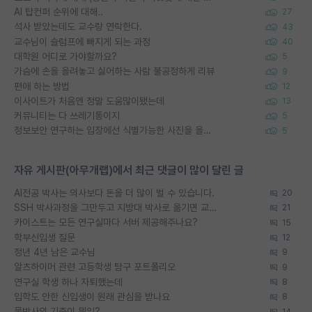
AI 탑컨퍼 순위에 대해..
27
석사 받았는데도 교수랑 연락한다.
43
교수님이 슬럼프에 빠지게 되는 과정
40
대학원 어디로 가야할까요?
5
가슴에 손을 올려놓고 싫어하는 사람 불공정하게 리뷰
9
편애 하는 방법
12
이사이트가 처음엔 정말 도움많이됐는데
13
커뮤니티는 다 쓰레기통이지
5
정보보안 연구하는 입장에선 식별가능한 사진을 올리는건 비추이긴함
5
자유 게시판(아무개랩)에서 최근 댓글이 많이 달린 글
AI전공 박사는 의사보다 돈을 더 많이 벌 수 있습니다.
20
SSH 박사과정을 그만두고 지방대 박사로 옮기면 교수의 꿈은 끝일까요?
21
카이스트는 모든 연구실마다 서버 제공해주나요?
15
학부신입생 질문
12
정년 4년 남은 교수님
9
알츠하이머 관련 고등학생 탐구 포트폴리오
9
연구실 학생 하나 자퇴했는데
8
입학도 안한 신입생이 원래 관심을 받나요
8
물박사의 기준이 뭐임?
14