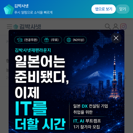
김박사넷
앱으로 보기
닫기
푸시 알림으로 소식을 빠르게
커뮤니티 홈
자유 게시판(아무개랩)
대학원생 모집
학벌보다 연구실적이 중요하다는 분들을 위해
국내대학원 정보
놀란 호르헤 보르헤스
연구실&오픈랩
2024.10.26
16
13943
커뮤니티
커뮤니티 홈
전체글보기
베스트 게시판
IF 명예의전당