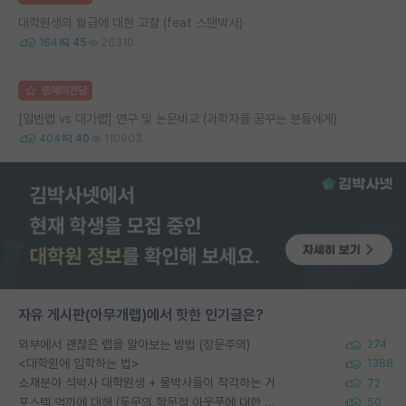
대학원생의 월급에 대한 고찰 (feat 스탠박사)
164
45
26310
명예의전당
[일반랩 vs 대가랩] 연구 및 논문비교 (과학자를 꿈꾸는 분들에게)
404
40
110903
자유 게시판(아무개랩)에서 핫한 인기글은?
외부에서 괜찮은 랩을 알아보는 방법 (장문주의)
274
<대학원에 입학하는 법>
1388
소재분야 석박사 대학원생 + 물박사들이 착각하는 거
72
포스텍 억까에 대해 (동문의 학문적 아웃풋에 대한 반박)
50