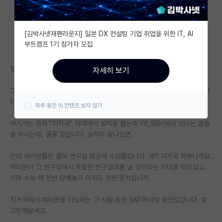
자유 게시판(아무개랩)
[김박사넷재팬라운지] 일본 DX 컨설팅 기업 취업을 위한 IT, AI
미국 유학 게시판
부트캠프 1기 참가자 모집
미국 대학원 합격 후기 게시판
맞습니다. 학벌보다 연구실적이 중요합니다.
자세히 보기
대학원생 모집 게시판
그러나, 대체로 비례합니다. 당연히 뛰어난 교수님 밑에서, 뛰어난 학생들이
대학원 합격 후기 게시판
더 잘하겠죠.
하루 동안 이 컨텐츠 보지 않기
연구실(PI) 홍보 게시판
여기서는 흔히 "지거국" 자대에서 실적을 뽑는게 YK,SSH보다 낫다는 말씀
을 하시는데, 물론 맞습니다. 실적이 잘나오면.
석박사 채용 정보 게시판
근데 여러분들은 결국 연구실 평균에 수렴할겁니다. 왜? 지거국 학부니까요.
임용 정보 게시판
여러분이 그 연구실에서 특별한 연구결과를 낼 것이라는 기대를 버리십쇼.
학부 인턴 게시판
이미 수능 때 한번 당해놓고 아직도 정신 못차립니까.
취업 게시판
지거국에서 여러분을 지도하는 그 사람 또한 SKP학석박 출신일겁니다. 잘
고민해보세요.
임용 후기 게시판