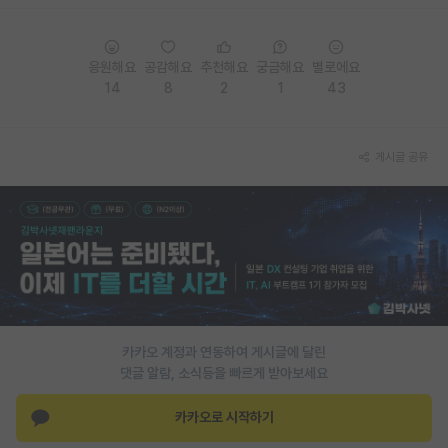
PI 전용 게시판
응원해요
공감해요
추천해요
궁금해요
별로에요
인문사회 계열 게시판
14
8
2
1
43
특수/전문대학원 게시판
반도체/AI 게시판
게시글 공유
장학금/장학생 게시판
학술 정보 게시판
홍보 게시판
커리어
유학교육
카카오 계정과 연동하여 게시글에 달린
댓글 알람, 소식등을 빠르게 받아보세요
이벤트
카카오로 시작하기
반도체 아카데미