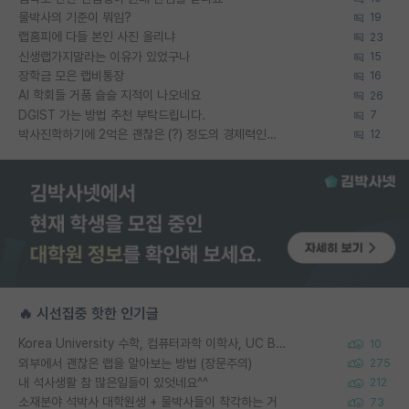
물박사의 기준이 뭐임?
19
랩홈피에 다들 본인 사진 올리냐
23
신생랩가지말라는 이유가 있었구나
15
장학금 모은 랩비통장
16
AI 학회들 거품 슬슬 지적이 나오네요
26
DGIST 가는 방법 추천 부탁드립니다.
7
박사진학하기에 2억은 괜찮은 (?) 정도의 경제력인가요
12
🔥 시선집중 핫한 인기글
Korea University 수학, 컴퓨터과학 이학사, UC Berkeley 산업공학 대학원 공학박사가 되는 것은 쉽지 않겠죠?
10
외부에서 괜찮은 랩을 알아보는 방법 (장문주의)
275
내 석사생활 참 많은일들이 있엇네요^^
212
소재분야 석박사 대학원생 + 물박사들이 착각하는 거
73