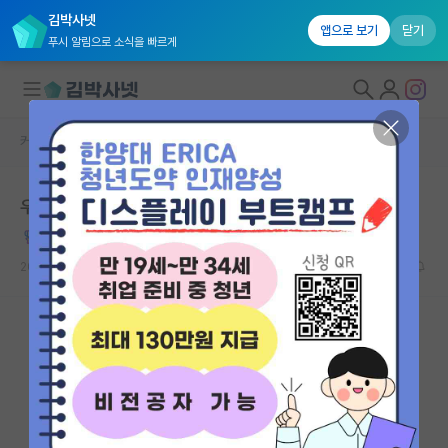
김박사넷
앱으로 보기
닫기
푸시 알림으로 소식을 빠르게
커뮤니티 홈
자유 게시판(아무개랩)
대학원생 모집
우리 지도교수님..
국내대학원 정보
정직한 존 스튜어트 밀
연구실&오픈랩
2022.04.03
33
60661
커뮤니티
커뮤니티 홈
전체글보기
베스트 게시판
IF 명예의전당