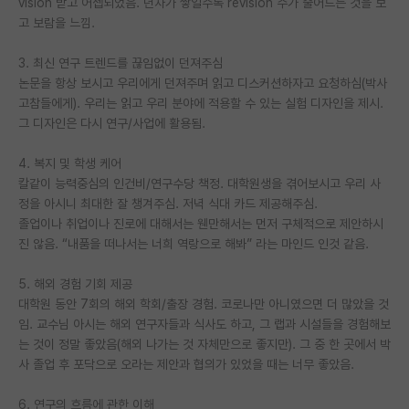
vision 받고 어셉되었음. 년차가 쌓일수록 revision 수가 줄어드는 것을 보
고 보람을 느낌.
PI 전용 게시판
3. 최신 연구 트렌드를 끊임없이 던져주심
인문사회 계열 게시판
논문을 항상 보시고 우리에게 던져주며 읽고 디스커션하자고 요청하심(박사
특수/전문대학원 게시판
고참들에게). 우리는 읽고 우리 분야에 적용할 수 있는 실험 디자인을 제시.
그 디자인은 다시 연구/사업에 활용됨.
반도체/AI 게시판
4. 복지 및 학생 케어
장학금/장학생 게시판
칼같이 능력중심의 인건비/연구수당 책정. 대학원생을 겪어보시고 우리 사
정을 아시니 최대한 잘 챙겨주심. 저녁 식대 카드 제공해주심.
학술 정보 게시판
졸업이나 취업이나 진로에 대해서는 웬만해서는 먼저 구체적으로 제안하시
진 않음. “내품을 떠나서는 너희 역랑으로 해봐” 라는 마인드 인것 같음.
홍보 게시판
커리어
5. 해외 경험 기회 제공
대학원 동안 7회의 해외 학회/출장 경험. 코로나만 아니였으면 더 많았을 것
유학교육
임. 교수님 아시는 해외 연구자들과 식사도 하고, 그 랩과 시설들을 경험해보
는 것이 정말 좋았음(해외 나가는 것 자체만으로 좋지만). 그 중 한 곳에서 박
이벤트
사 졸업 후 포닥으로 오라는 제안과 협의가 있었을 때는 너무 좋았음.
반도체 아카데미
6. 연구의 흐름에 관한 이해