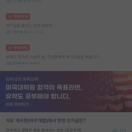
133
21
91002
명예의전당
연구실을 옮기는 것에 대하여
168
33
32914
명예의전당
올해도 찾아온 스승의 날, 학생들에게 부끄러움을 배웁니다
89
8
16443
자유 게시판(아무개랩)에서 핫한 인기글은?
외부에서 괜찮은 랩을 알아보는 방법 (장문주의)
275