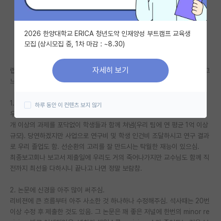
자유 게시판(아무개랩)
2026 한양대학교 ERICA 청년도약 인재양성 부트캠프 교육생
미국 유학 게시판
모집 (상시모집 중, 1차 마감 : ~8.30)
미국 대학원 합격 후기 게시판
자세히 보기
랩에 들어온지 7년 동안 학석박을 지도해주시고 계시는 우리 교수님을 보고
대학원생 모집 게시판
느낀점.
대학원 합격 후기 게시판
1. 연구와 사업을 둘 다 최선을 다하심.
하루 동안 이 컨텐츠 보지 않기
우리 연구실은 (비주류)생물 면역/병원미생물 관련으로 연구를 함. 매년 10
연구실(PI) 홍보 게시판
개 이상의 과제를 포닥없이 학생들과 함께 쳐냄(우리 팀에 연 평균 1억 이상
규모). 당연하겠지만 사업으로 연구비 및 학생 인건비 조달하시고 연구 결과
석박사 채용 정보 게시판
로 우리 졸업도 함. 선순환의 고리를 잘 만드시는 탁월한 재능이 있으심.
임용 정보 게시판
최종보고회나 보고서 제출일에 우리도 거의 죽어나가지만 교수님도 함께 직
전까지 최선을 다하시니 끝나고 나면 정말 보람참.
학부 인턴 게시판
2. 논문에 신경을 아주 많이 써주심.
취업 게시판
리비젼에 큰 흐름부터 아주 사소한 것 하나하나 수정해주심. 석사때는 20번
이상 수정 후 제출한 것도 있음. 그 논문은 꽤 좋은 저널에 한번의 minor re
임용 후기 게시판