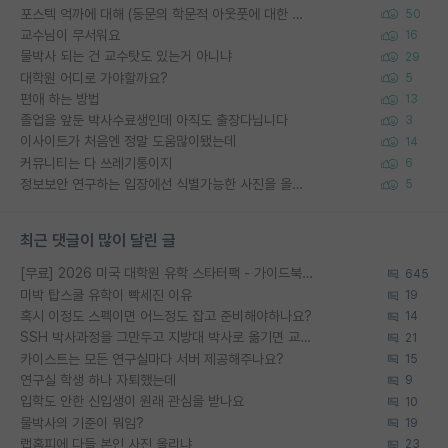
포스텍 억까에 대해 (동문의 학문적 아웃풋에 대한 반박)
50
교수님이 무서워요
16
물박사 되는 건 교수탓도 있는거 아니냐
29
대학원 어디로 가야할까요?
5
편애 하는 방법
13
졸업을 앞둔 박사수료생인데 아직도 출장다닙니다
3
이사이트가 처음엔 정말 도움많이됐는데
14
커뮤니티는 다 쓰레기통이지
6
정보보안 연구하는 입장에선 식별가능한 사진을 올리는건 비추이긴함
5
최근 댓글이 많이 달린 글
[무료] 2026 미국 대학원 유학 스타터팩 - 가이드북 & 합격자 컨택메일 템플릿
645
미박 탑스쿨 유학이 빡세진 이유
19
혹시 이정도 스펙이면 어느정도 잡고 준비해야하나요?
14
SSH 박사과정을 그만두고 지방대 박사로 옮기면 교수의 꿈은 끝일까요?
21
카이스트는 모든 연구실마다 서버 제공해주나요?
15
연구실 학생 하나 자퇴했는데
9
입학도 안한 신입생이 원래 관심을 받나요
10
물박사의 기준이 뭐임?
19
랩홈피에 다들 본인 사진 올리냐
23