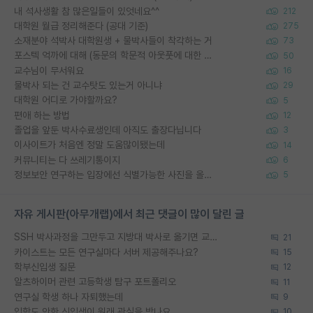
내 석사생활 참 많은일들이 있엇네요^^
212
대학원 월급 정리해준다 (공대 기준)
275
소재분야 석박사 대학원생 + 물박사들이 착각하는 거
73
포스텍 억까에 대해 (동문의 학문적 아웃풋에 대한 반박)
50
교수님이 무서워요
16
물박사 되는 건 교수탓도 있는거 아니냐
29
대학원 어디로 가야할까요?
5
편애 하는 방법
12
졸업을 앞둔 박사수료생인데 아직도 출장다닙니다
3
이사이트가 처음엔 정말 도움많이됐는데
14
커뮤니티는 다 쓰레기통이지
6
정보보안 연구하는 입장에선 식별가능한 사진을 올리는건 비추이긴함
5
자유 게시판(아무개랩)에서 최근 댓글이 많이 달린 글
SSH 박사과정을 그만두고 지방대 박사로 옮기면 교수의 꿈은 끝일까요?
21
카이스트는 모든 연구실마다 서버 제공해주나요?
15
학부신입생 질문
12
알츠하이머 관련 고등학생 탐구 포트폴리오
11
연구실 학생 하나 자퇴했는데
9
입학도 안한 신입생이 원래 관심을 받나요
10