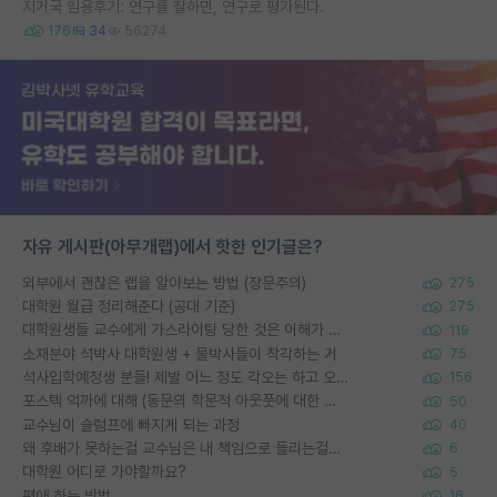
지거국 임용후기: 연구를 잘하면, 연구로 평가된다.
176
34
56274
자유 게시판(아무개랩)에서 핫한 인기글은?
외부에서 괜찮은 랩을 알아보는 방법 (장문주의)
275
대학원 월급 정리해준다 (공대 기준)
275
대학원생들 교수에게 가스라이팅 당한 것은 이해가 갑니다. 안타깝네요.
119
소재분야 석박사 대학원생 + 물박사들이 착각하는 거
75
석사입학예정생 분들! 제발 어느 정도 각오는 하고 오세요.
156
포스텍 억까에 대해 (동문의 학문적 아웃풋에 대한 반박)
50
교수님이 슬럼프에 빠지게 되는 과정
40
왜 후배가 못하는걸 교수님은 내 책임으로 돌리는걸까요?
6
대학원 어디로 가야할까요?
5
편애 하는 방법
16