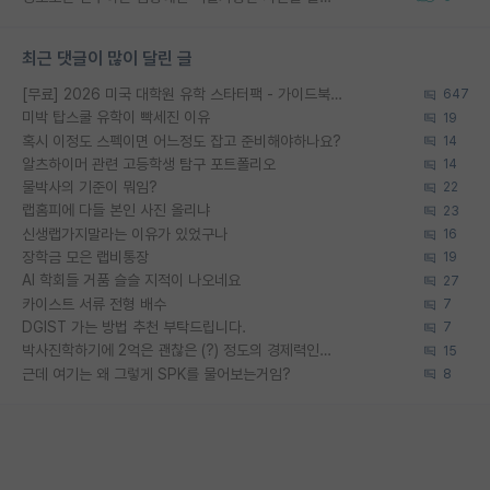
최근 댓글이 많이 달린 글
[무료] 2026 미국 대학원 유학 스타터팩 - 가이드북 & 합격자 컨택메일 템플릿
647
미박 탑스쿨 유학이 빡세진 이유
19
혹시 이정도 스펙이면 어느정도 잡고 준비해야하나요?
14
알츠하이머 관련 고등학생 탐구 포트폴리오
14
물박사의 기준이 뭐임?
22
랩홈피에 다들 본인 사진 올리냐
23
신생랩가지말라는 이유가 있었구나
16
장학금 모은 랩비통장
19
AI 학회들 거품 슬슬 지적이 나오네요
27
카이스트 서류 전형 배수
7
DGIST 가는 방법 추천 부탁드립니다.
7
박사진학하기에 2억은 괜찮은 (?) 정도의 경제력인가요
15
근데 여기는 왜 그렇게 SPK를 물어보는거임?
8