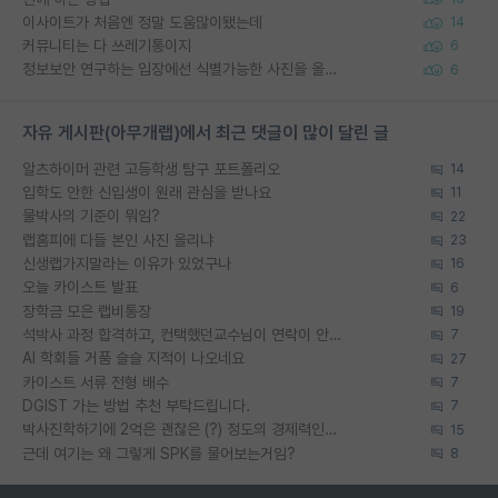
이사이트가 처음엔 정말 도움많이됐는데
14
커뮤니티는 다 쓰레기통이지
6
정보보안 연구하는 입장에선 식별가능한 사진을 올리는건 비추이긴함
6
자유 게시판(아무개랩)에서 최근 댓글이 많이 달린 글
알츠하이머 관련 고등학생 탐구 포트폴리오
14
입학도 안한 신입생이 원래 관심을 받나요
11
물박사의 기준이 뭐임?
22
랩홈피에 다들 본인 사진 올리냐
23
신생랩가지말라는 이유가 있었구나
16
오늘 카이스트 발표
6
장학금 모은 랩비통장
19
석박사 과정 합격하고, 컨택했던교수님이 연락이 안됩니다...
7
AI 학회들 거품 슬슬 지적이 나오네요
27
카이스트 서류 전형 배수
7
DGIST 가는 방법 추천 부탁드립니다.
7
박사진학하기에 2억은 괜찮은 (?) 정도의 경제력인가요
15
근데 여기는 왜 그렇게 SPK를 물어보는거임?
8