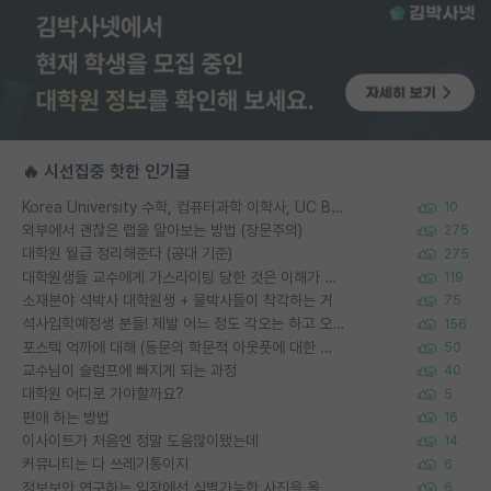
🔥 시선집중 핫한 인기글
Korea University 수학, 컴퓨터과학 이학사, UC Berkeley 산업공학 대학원 공학박사가 되는 것은 쉽지 않겠죠?
10
외부에서 괜찮은 랩을 알아보는 방법 (장문주의)
275
대학원 월급 정리해준다 (공대 기준)
275
대학원생들 교수에게 가스라이팅 당한 것은 이해가 갑니다. 안타깝네요.
119
소재분야 석박사 대학원생 + 물박사들이 착각하는 거
75
석사입학예정생 분들! 제발 어느 정도 각오는 하고 오세요.
156
포스텍 억까에 대해 (동문의 학문적 아웃풋에 대한 반박)
50
교수님이 슬럼프에 빠지게 되는 과정
40
대학원 어디로 가야할까요?
5
편애 하는 방법
16
이사이트가 처음엔 정말 도움많이됐는데
14
커뮤니티는 다 쓰레기통이지
6
정보보안 연구하는 입장에선 식별가능한 사진을 올리는건 비추이긴함
6