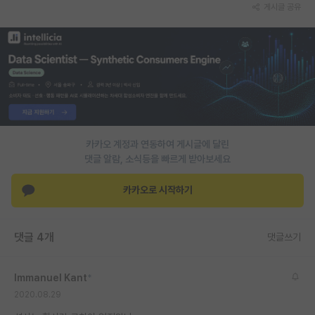
게시글 공유
PI 전용 게시판
인문사회 계열 게시판
특수/전문대학원 게시판
반도체/AI 게시판
장학금/장학생 게시판
카카오 계정과 연동하여 게시글에 달린
댓글 알람, 소식등을 빠르게 받아보세요
학술 정보 게시판
홍보 게시판
카카오로 시작하기
커리어
댓글 4개
댓글쓰기
유학교육
이벤트
Immanuel Kant
*
2020.08.29
반도체 아카데미