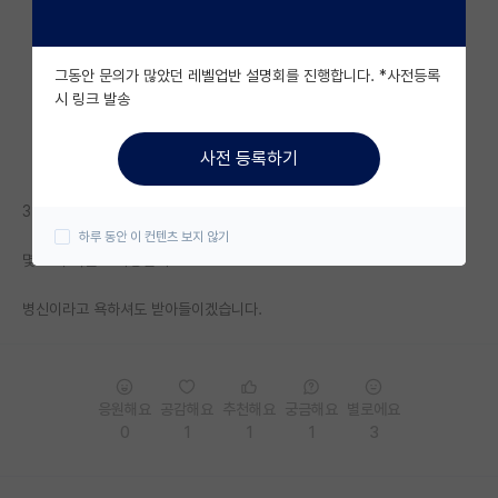
자유 게시판(아무개랩)
그동안 문의가 많았던 레벨업반 설명회를 진행합니다. *사전등록
미국 유학 게시판
시 링크 발송
미국 대학원 합격 후기 게시판
사전 등록하기
대학원생 모집 게시판
34 쌩석사 취업 가능한지 여쭙고싶습니다.
대학원 합격 후기 게시판
하루 동안 이 컨텐츠 보지 않기
몇% 의 확률로 가능한지...
연구실(PI) 홍보 게시판
병신이라고 욕하셔도 받아들이겠습니다.
석박사 채용 정보 게시판
임용 정보 게시판
학부 인턴 게시판
응원해요
공감해요
추천해요
궁금해요
별로에요
0
1
1
1
3
취업 게시판
임용 후기 게시판