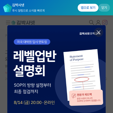
김박사넷
앱으로 보기
닫기
푸시 알림으로 소식을 빠르게
커뮤니티 홈
자유 게시판(아무개랩)
대학원생 모집
그럼 32에 석사가서 34에 나오면 석사 취업 가능한가
국내대학원 정보
요???
연구실&오픈랩
Wallace Clement Sabine
*
커뮤니티
누적 신고가 20개 이상인 사용자입니다.
2020.08.29
4
7597
커뮤니티 홈
전체글보기
베스트 게시판
IF 명예의전당