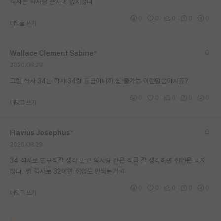
석사는 학사랑 큰차이 없지않나
재팬라운지 🌸
0
0
0
0
0
대댓글 쓰기
Wallace Clement Sabine
*
2020.08.29
그럼 석사 34는 학사 34랑 동급이니까 씹 불가능 이런말씀이시죠?
0
0
0
0
0
대댓글 쓰기
Flavius Josephus
*
2020.08.29
34 석사로 연구직갈 생각 말고 학사랑 같은 직급 갈 생각하면 취업은 되지
않나. 쌩 학사로 32이면 취업도 안되는거고
0
0
0
0
0
대댓글 쓰기