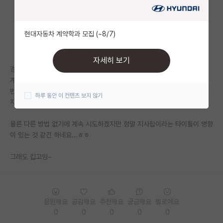
자유 게시판(아무개랩)
현대자동차 계약학과 모집 (~8/7)
미국 유학 게시판
미국 대학원 합격 후기 게시판
자세히 보기
경기도에 있는 지사립 대학교 다니고 있는 학부생입니다. 서울권 ai대학원
대학원생 모집 게시판
계속 컨택하는 중인데 쉽지 않네요... 연구실에서 지사립 거른다는 글을 몇
번 봤는데 처음에는 그런거 신경 안쓰고 시도했는데 점점 자신감이 좀 떨어
하루 동안 이 컨텐츠 보지 않기
대학원 합격 후기 게시판
지네요...ㅠ
연구실(PI) 홍보 게시판
물론 다른 방법 없기에 계속 시도하겠지만 정말 지사립이라는 타이틀이 영향
이 있는 것 같긴 하네요...ㅎㅎ
석박사 채용 정보 게시판
그래도 킵고잉~
임용 정보 게시판
학부 인턴 게시판
취업 게시판
응원해요
공감해요
추천해요
궁금해요
별로에요
0
0
0
0
0
임용 후기 게시판