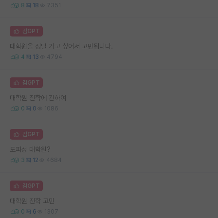
8
18
7351
김GPT
대학원을 정말 가고 싶어서 고민됩니다.
4
13
4794
김GPT
대학원 진학에 관하여
0
0
1086
김GPT
도피성 대학원?
3
12
4684
김GPT
대학원 진학 고민
0
6
1307