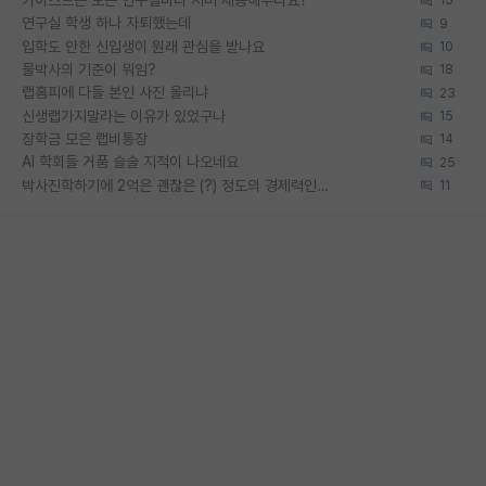
카이스트는 모든 연구실마다 서버 제공해주나요?
15
연구실 학생 하나 자퇴했는데
9
입학도 안한 신입생이 원래 관심을 받나요
10
물박사의 기준이 뭐임?
18
랩홈피에 다들 본인 사진 올리냐
23
신생랩가지말라는 이유가 있었구나
15
장학금 모은 랩비통장
14
AI 학회들 거품 슬슬 지적이 나오네요
25
박사진학하기에 2억은 괜찮은 (?) 정도의 경제력인가요
11