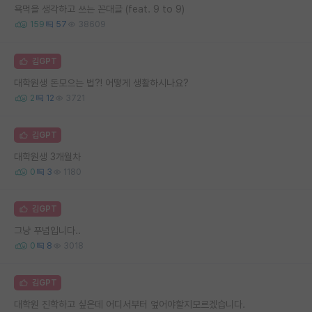
욕먹을 생각하고 쓰는 꼰대글 (feat. 9 to 9)
159
57
38609
김GPT
대학원생 돈모으는 법?! 어떻게 생활하시나요?
2
12
3721
김GPT
대학원생 3개월차
0
3
1180
김GPT
그냥 푸념입니다..
0
8
3018
김GPT
대학원 진학하고 싶은데 어디서부터 엎어야할지모르겠습니다.