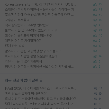
Korea University 수학, 컴퓨터과학 이학사, UC Berkeley 산업공학 대학원 공학박사가 되는 것은 쉽지 않겠죠?
10
소재분야 석박사 대학원생 + 물박사들이 착각하는 거
72
포스텍 억까에 대해 (동문의 학문적 아웃풋에 대한 반박)
50
교수님이 무서워요
16
석사 받았는데도 교수랑 연락한다.
43
물박사 되는 건 교수탓도 있는거 아니냐
29
교수님이 슬럼프에 빠지게 되는 과정
40
대학원 어디로 가야할까요?
5
편애 하는 방법
12
알츠하이머 관련 고등학생 탐구 포트폴리오
5
이사이트가 처음엔 정말 도움많이됐는데
14
커뮤니티는 다 쓰레기통이지
6
정보보안 연구하는 입장에선 식별가능한 사진을 올리는건 비추이긴함
5
최근 댓글이 많이 달린 글
[무료] 2026 미국 대학원 유학 스타터팩 - 가이드북 & 합격자 컨택메일 템플릿
645
미박 탑스쿨 유학이 빡세진 이유
19
혹시 이정도 스펙이면 어느정도 잡고 준비해야하나요?
14
SSH 박사과정을 그만두고 지방대 박사로 옮기면 교수의 꿈은 끝일까요?
21