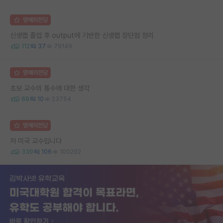
명예의전당
신생랩 졸업 후 output에 기반한 신생랩 장단점 정리
112
37
79149
명예의전당
초보 교수의 통수에 대한 생각
69
10
23754
명예의전당
저 미국 교수입니다
339
106
100292