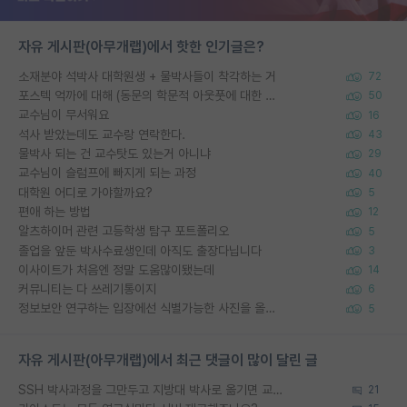
자유 게시판(아무개랩)에서 핫한 인기글은?
소재분야 석박사 대학원생 + 물박사들이 착각하는 거
72
포스텍 억까에 대해 (동문의 학문적 아웃풋에 대한 반박)
50
교수님이 무서워요
16
석사 받았는데도 교수랑 연락한다.
43
물박사 되는 건 교수탓도 있는거 아니냐
29
교수님이 슬럼프에 빠지게 되는 과정
40
대학원 어디로 가야할까요?
5
편애 하는 방법
12
알츠하이머 관련 고등학생 탐구 포트폴리오
5
졸업을 앞둔 박사수료생인데 아직도 출장다닙니다
3
이사이트가 처음엔 정말 도움많이됐는데
14
커뮤니티는 다 쓰레기통이지
6
정보보안 연구하는 입장에선 식별가능한 사진을 올리는건 비추이긴함
5
자유 게시판(아무개랩)에서 최근 댓글이 많이 달린 글
SSH 박사과정을 그만두고 지방대 박사로 옮기면 교수의 꿈은 끝일까요?
21