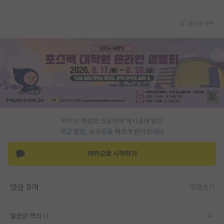
PI 전용 게시판
게시글 공유
인문사회 계열 게시판
특수/전문대학원 게시판
반도체/AI 게시판
장학금/장학생 게시판
학술 정보 게시판
카카오 계정과 연동하여 게시글에 달린
댓글 알람, 소식등을 빠르게 받아보세요
홍보 게시판
카카오로 시작하기
커리어
유학교육
댓글 9개
댓글쓰기
이벤트
반도체 아카데미
깔끔한 백석