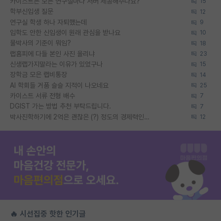
카이스트는 모든 연구실마다 서버 제공해주나요?
15
학부신입생 질문
12
연구실 학생 하나 자퇴했는데
9
입학도 안한 신입생이 원래 관심을 받나요
10
물박사의 기준이 뭐임?
18
랩홈피에 다들 본인 사진 올리냐
23
신생랩가지말라는 이유가 있었구나
15
장학금 모은 랩비통장
14
AI 학회들 거품 슬슬 지적이 나오네요
25
카이스트 서류 전형 배수
7
DGIST 가는 방법 추천 부탁드립니다.
7
박사진학하기에 2억은 괜찮은 (?) 정도의 경제력인가요
12
🔥 시선집중 핫한 인기글