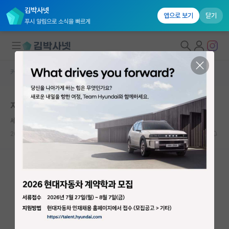
김박사넷
앱으로 보기
닫기
푸시 알림으로 소식을 빠르게
커뮤니티 홈
자유 게시판(아무개랩)
대학원생 모집
지사립 인식
국내대학원 정보
세심한 존 케인즈
연구실&오픈랩
2024.08.10
9
1974
커뮤니티
커뮤니티 홈
전체글보기
베스트 게시판
IF 명예의전당