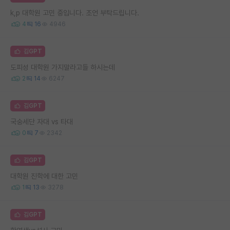
k,p 대학원 고민 중입니다. 조언 부탁드립니다.
4
16
4946
김GPT
도피성 대학원 가지말라고들 하시는데
2
14
6247
김GPT
국숭세단 자대 vs 타대
0
7
2342
김GPT
대학원 진학에 대한 고민
1
13
3278
김GPT