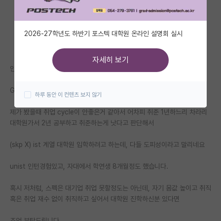
자유 게시판(아무개랩)
2026-27학년도 하반기 포스텍 대학원 온라인 설명회 실시
미국 유학 게시판
미국 대학원 합격 후기 게시판
자세히 보기
안녕하세요 지방 거점 국립대 다니는 학생입니다.
대학원생 모집 게시판
GPA 4.1/4.5
하루 동안 이 컨텐츠 보지 않기
대학원 합격 후기 게시판
제가 봤을때 취업 cycle이 안좋은거 같아서 어차피 취준 1년하느리 차라리
연구실(PI) 홍보 게시판
대학원가서 2년 공부하고 취준하는게 낫다고 판단해서
석박사 채용 정보 게시판
(skp X) ist 계열 대학원 입학하려고 하는데, 다들 도피성이라고 말리네요
임용 정보 게시판
unist 인턴경험있고, 자대에서 학연생 8개월정도 했습니다.
학부 인턴 게시판
혹시 저처럼, 스펙은 대기업 취업 못할정도는 아닌데, 자기 몸값 높이고 취직
취업 게시판
혹은 취업 재수 없이 취직하고 싶어서 대학원 진학하신분 있다면
임용 후기 게시판
조언 부탁드립니다.