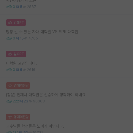
학연생vs석사 고민
0
8
2887
김GPT
당장 갈 수 있는 자대 대학원 VS SPK 대학원
0
15
4705
김GPT
대학원 고민입니다.
0
6
2616
명예의전당
(장문) 언제나 대학원은 신중하게 생각해야 하네요
222
23
96368
명예의전당
교수님들 학생들은 노예가 아닙니다.
132
52
19731