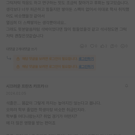
그럭저럭 적응도 하고 연구하는 맛도 조금씩 찾아가고 후회는 않고있습니다.
생각보다 너무 피곤하고 힘들지만 쌓아둔 스펙이 없어서 이대로 학사 취직했
어도 비슷했을것 같아서
열심히 더 스펙쌓자는 생각뿐이네요..
그래도 윗분말씀처럼 석박이었다면 많이 힘들었을것 같고 석사정도면 그럭
저럭 괜찮은것같습니다
0
0
2
0
0
대댓글 2개
대댓글 쓰기
해당 댓글을 보려면 로그인이 필요합니다.
로그인하기
해당 댓글을 보려면 로그인이 필요합니다.
로그인하기
시끄러운 프란츠 카프카
2024.02.05
석졸은... 몸값이 그렇게 까지는 높아지진 않는다고 봅니다.
오히려 학부 졸업한 학생이랑 비슷한 취급인지라.
학부를 어디나왔는지? 취업 경기가 어떤지?
에 더 많은 영향을 받는 편이죠