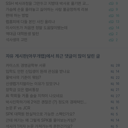
SSH 박사과정을 그만두고 지방대 박사로 옮기면 교수의 꿈은 끝일까요?
9
가슴에 손을 올려놓고 싫어하는 사람 불공정하게 리뷰
9
편애 하는 방법
16
랩홈피에 다들 본인 사진 올리냐
13
이사이트가 처음엔 정말 도움많이됐는데
14
역대급 대학원생 빌런
2
석사생의 고민
2
자유 게시판(아무개랩)에서 최근 댓글이 많이 달린 글
카이스트 경영공학부 서류
28
입학도 안한 신입생이 원래 관심을 받나요
14
물박사의 기준이 뭐임?
22
신생랩가지말라는 이유가 있었구나
16
장학금 모은 랩비통장
21
AI 학회들 거품 슬슬 지적이 나오네요
27
박사진학하기에 2억은 괜찮은 (?) 정도의 경제력인가요
16
논문 IF vs JCR
5
SPK 대학원 현실적으로 가능한 스펙인가요?
5
근데 여기는 왜 그렇게 SPK를 물어보는거임?
14
석사가 1저자 논문 가져가는게 흔한건가요?
5