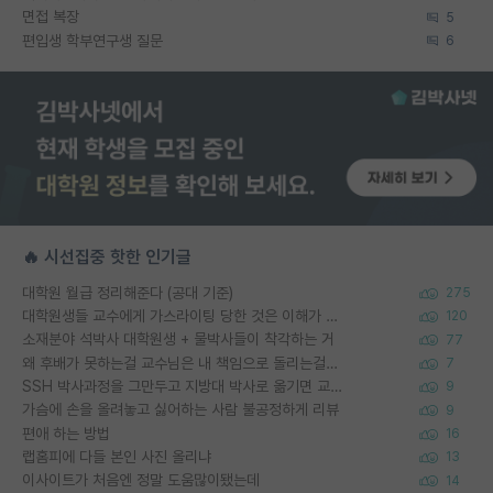
면접 복장
5
편입생 학부연구생 질문
6
🔥 시선집중 핫한 인기글
대학원 월급 정리해준다 (공대 기준)
275
대학원생들 교수에게 가스라이팅 당한 것은 이해가 갑니다. 안타깝네요.
120
소재분야 석박사 대학원생 + 물박사들이 착각하는 거
77
왜 후배가 못하는걸 교수님은 내 책임으로 돌리는걸까요?
7
SSH 박사과정을 그만두고 지방대 박사로 옮기면 교수의 꿈은 끝일까요?
9
가슴에 손을 올려놓고 싫어하는 사람 불공정하게 리뷰
9
편애 하는 방법
16
랩홈피에 다들 본인 사진 올리냐
13
이사이트가 처음엔 정말 도움많이됐는데
14