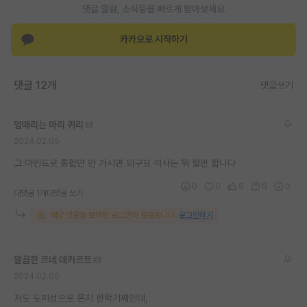
댓글 알람, 소식등을 빠르게 받아보세요
재팬라운지 🌸
카카오로 시작하기
댓글 12개
댓글쓰기
멍때리는 마리 퀴리
2024.02.05
그 마인드로 통합만 안 가시면 되구요 석사는 뭐 할만 합니다
0
0
6
0
0
대댓글 1개
대댓글 쓰기
해당 댓글을 보려면 로그인이 필요합니다.
로그인하기
깔끔한 르네 데카르트
2024.02.05
저도 도피성으로 온지 한학기째인데,