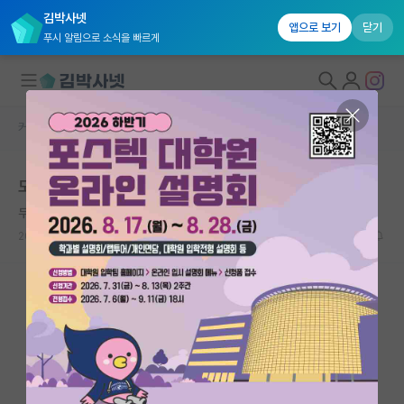
김박사넷
앱으로 보기
닫기
푸시 알림으로 소식을 빠르게
커뮤니티 홈
자유 게시판(아무개랩)
대학원생 모집
도피성 대학원?
국내대학원 정보
무심한 에르빈 슈뢰딩거
연구실&오픈랩
2024.02.05
12
4690
커뮤니티
커뮤니티 홈
전체글보기
베스트 게시판
IF 명예의전당