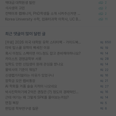
역대급 대학원생 빌런
2
석사생의 고민
2
컨택이후 랩매니저, PhD학생들 소개 시켜주신거면 거의 컨펌에 가깝나요?
2
Korea University 수학, 컴퓨터과학 이학사, UC Berkeley 산업공학 대학원 공학박사가 되는 것은 쉽지 않겠죠?
11
최근 댓글이 많이 달린 글
[무료] 2026 미국 대학원 유학 스타터팩 - 가이드북 & 합격자 컨택메일 템플릿
650
미박 탑스쿨 유학이 빡세진 이유
19
혹시 이정도 스펙이면 어느정도 잡고 준비해야하나요?
14
카이스트 경영공학부 서류
28
입학도 안한 신입생이 원래 관심을 받나요
14
물박사의 기준이 뭐임?
22
신생랩가지말라는 이유가 있었구나
16
장학금 모은 랩비통장
21
AI 학회들 거품 슬슬 지적이 나오네요
27
박사진학하기에 2억은 괜찮은 (?) 정도의 경제력인가요
16
근데 여기는 왜 그렇게 SPK를 물어보는거임?
14
면접 복장
5
편입생 학부연구생 질문
6