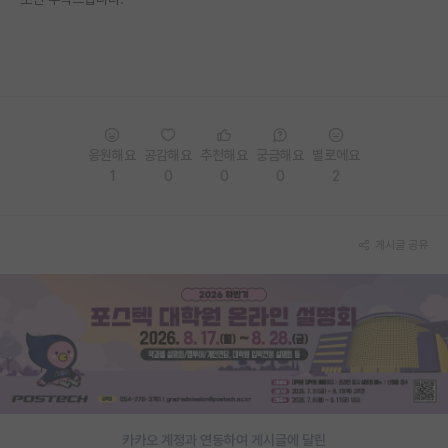
PI 전용 게시판
인문사회 계열 게시판
특수/전문대학원 게시판
반도체/AI 게시판
응원해요
공감해요
추천해요
궁금해요
별로에요
1
0
0
0
2
장학금/장학생 게시판
학술 정보 게시판
게시글 공유
홍보 게시판
커리어
유학교육
이벤트
반도체 아카데미
카카오 계정과 연동하여 게시글에 달린