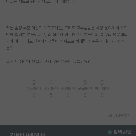
다...는 식으로 폄하해서 조금 의아했습니다.
PI 전용 게시판
인문사회 계열 게시판
저는 일정 수준 이상의 대학교라면, 그래도 교수님들은 해당 분야에서 거의
특수/전문대학원 게시판
탑을 찍어본 분들이시고, 몇 십년간 연구해오신 분들인데, 아무리 명문대학
교가 아니더라도, 학/석사생들이 실력으로 까내릴 수준은 아니라고 생각하
반도체/AI 게시판
는데...
장학금/장학생 게시판
혹시 제 생각이 현실과 맞지 않는 부분이 있을까요?
학술 정보 게시판
홍보 게시판
응원해요
공감해요
추천해요
궁금해요
별로에요
커리어
0
5
0
2
9
유학교육
게시글 공유
이벤트
반도체 아카데미