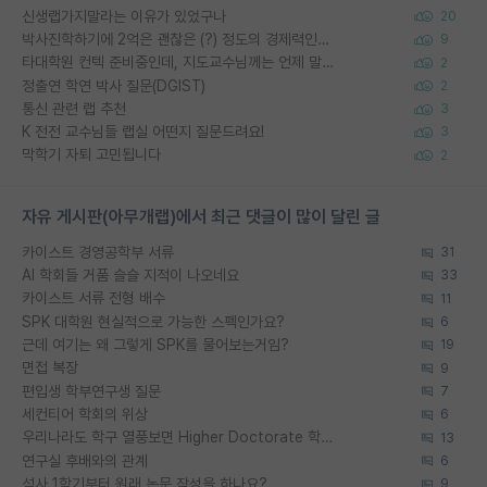
신생랩가지말라는 이유가 있었구나
20
박사진학하기에 2억은 괜찮은 (?) 정도의 경제력인가요
9
타대학원 컨텍 준비중인데, 지도교수님께는 언제 말씀드려야 할까요?
2
정출연 학연 박사 질문(DGIST)
2
통신 관련 랩 추천
3
K 전전 교수님들 랩실 어떤지 질문드려요!
3
막학기 자퇴 고민됩니다
2
자유 게시판(아무개랩)에서 최근 댓글이 많이 달린 글
카이스트 경영공학부 서류
31
AI 학회들 거품 슬슬 지적이 나오네요
33
카이스트 서류 전형 배수
11
SPK 대학원 현실적으로 가능한 스펙인가요?
6
근데 여기는 왜 그렇게 SPK를 물어보는거임?
19
면접 복장
9
편입생 학부연구생 질문
7
세컨티어 학회의 위상
6
우리나라도 학구 열풍보면 Higher Doctorate 학위가 필요하다고 봅니다.
13
연구실 후배와의 관계
6
석사 1학기부터 원래 논문 작성을 하나요?
9