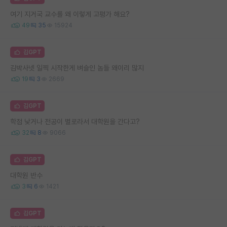
여기 지거국 교수를 왜 이렇게 고평가 해요?
49
35
15924
김GPT
김박사넷 일찍 시작한게 벼슬인 놈들 왜이리 많지
19
3
2669
김GPT
학점 낮거나 전공이 별로라서 대학원을 간다고?
32
8
9066
김GPT
대학원 반수
3
6
1421
김GPT