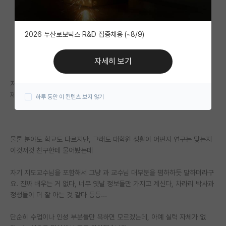
자유 게시판(아무개랩)
2026 두산로보틱스 R&D 집중채용 (~8/9)
미국 유학 게시판
미국 대학원 합격 후기 게시판
자세히 보기
대학원생 모집 게시판
저는 인서울 대학교 졸업 후 대학원 진학을 고민하고 있고
제 친구는 지방국립대에서 졸업 후 대학원다니고 있습니다.
하루 동안 이 컨텐츠 보지 않기
대학원 합격 후기 게시판
연구실(PI) 홍보 게시판
물론 분야도 학교도 다르지만, 그래도 대학원 생활이 어떤지 연구는 맞는지
석박사 채용 정보 게시판
이것저것 친구한테 물어봤는데
임용 정보 게시판
자기 지도교수님을 포함해서 그냥 과 교수님 대부분을 폄하하듯 말하더라구
학부 인턴 게시판
요. 진짜 배우는 거 없다, 너무 옛날 정보들만 가지고 계신다, 차라리 박사과
정생들이 더 잘 아는 것 같다 등등...
취업 게시판
단순히 수업이나 인성 부분들만 욕하면 모르겠는데, 아예 실력 자체가 없
임용 후기 게시판