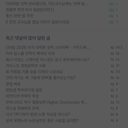
타대학원 컨텍 준비중인데, 지도교수님께는 언제 말씀드려야 할까요?
2
정출연 학연 박사 질문(DGIST)
2
통신 관련 랩 추천
3
K 전전 교수님들 랩실 어떤지 질문드려요!
3
최근 댓글이 많이 달린 글
[무료] 2026 미국 대학원 유학 스타터팩 - 가이드북 & 합격자 컨택메일 템플릿
653
미박 탑스쿨 유학이 빡세진 이유
19
혹시 이정도 스펙이면 어느정도 잡고 준비해야하나요?
14
카이스트 경영공학부 서류
31
AI 학회들 거품 슬슬 지적이 나오네요
33
근데 여기는 왜 그렇게 SPK를 물어보는거임?
19
면접 복장
9
편입생 학부연구생 질문
7
세컨티어 학회의 위상
6
우리나라도 학구 열풍보면 Higher Doctorate 학위가 필요하다고 봅니다.
13
연구실 후배와의 관계
6
석사 1학기부터 원래 논문 작성을 하나요?
9
공부 못했는데 논문실적은 좋은 사람을 싫어함?
4