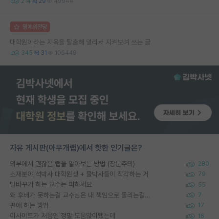
214
29
49944
명예의전당
대학원이라는 지옥을 탈출해 멀리서 지켜보며 쓰는 글
345
31
106449
자유 게시판(아무개랩)에서 핫한 인기글은?
외부에서 괜찮은 랩을 알아보는 방법 (장문주의)
280
소재분야 석박사 대학원생 + 물박사들이 착각하는 거
79
말바꾸기 하는 교수는 피하세요
55
왜 후배가 못하는걸 교수님은 내 책임으로 돌리는걸까요?
7
편애 하는 방법
17
이사이트가 처음엔 정말 도움많이됐는데
16