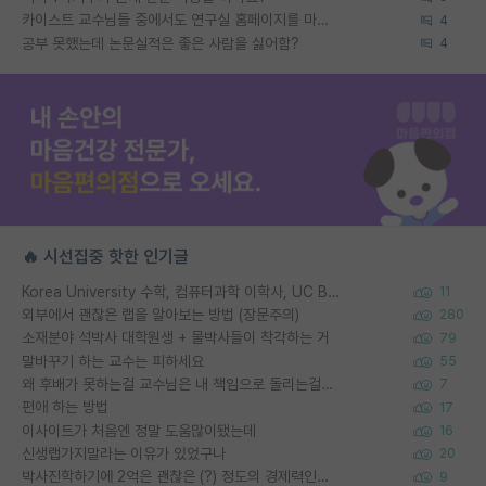
카이스트 교수님들 중에서도 연구실 홈페이지를 마련 안 하신 분들이 계시던데
4
공부 못했는데 논문실적은 좋은 사람을 싫어함?
4
🔥 시선집중 핫한 인기글
Korea University 수학, 컴퓨터과학 이학사, UC Berkeley 산업공학 대학원 공학박사가 되는 것은 쉽지 않겠죠?
11
외부에서 괜찮은 랩을 알아보는 방법 (장문주의)
280
소재분야 석박사 대학원생 + 물박사들이 착각하는 거
79
말바꾸기 하는 교수는 피하세요
55
왜 후배가 못하는걸 교수님은 내 책임으로 돌리는걸까요?
7
편애 하는 방법
17
이사이트가 처음엔 정말 도움많이됐는데
16
신생랩가지말라는 이유가 있었구나
20
박사진학하기에 2억은 괜찮은 (?) 정도의 경제력인가요
9