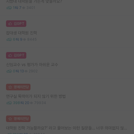
지방대 대학원을 가는게 맞을까요?
1
7
3401
김GPT
잡대생 대학원 진학
6
9
8445
김GPT
신임교수 vs 평가가 아쉬운 교수
0
13
2902
명예의전당
연구실 뚝딱이가 되지 않기 위한 방법
398
20
79934
명예의전당
대학원 진학 가능할까요?’ 라고 물어보는 이런 질문들… 너무 의미없지 않나요?