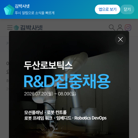
김박사넷
앱으로 보기
닫기
푸시 알림으로 소식을 빠르게
커뮤니티 홈
자유 게시판(아무개랩)
대학원생 모집
아무리 지방대라도 교수가 무시받을 정도는 아니지 않나
국내대학원 정보
요?
연구실&오픈랩
허탈한 피에르 페르마
커뮤니티
2023.09.08
27
23075
커뮤니티 홈
전체글보기
베스트 게시판
IF 명예의전당