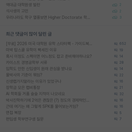
역대급 대학원생 빌런
2
석사생의 고민
2
우리나라도 학구 열풍보면 Higher Doctorate 학위가 필요하다고 봅니다.
3
최근 댓글이 많이 달린 글
[무료] 2026 미국 대학원 유학 스타터팩 - 가이드북 & 합격자 컨택메일 템플릿
652
미박 탑스쿨 유학이 빡세진 이유
19
혹시 이정도 스펙이면 어느정도 잡고 준비해야하나요?
14
카이스트 경영공학부 서류
28
입학도 안한 신입생이 원래 관심을 받나요
14
물박사의 기준이 뭐임?
22
신생랩가지말라는 이유가 있었구나
16
장학금 모은 랩비통장
21
AI 학회들 거품 슬슬 지적이 나오네요
32
박사진학하기에 2억은 괜찮은 (?) 정도의 경제력인가요
16
근데 여기는 왜 그렇게 SPK를 물어보는거임?
16
면접 복장
5
편입생 학부연구생 질문
7