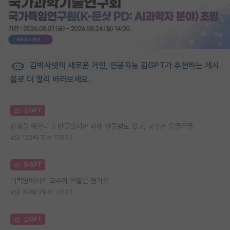
김박사넷의 새로운 거인, 인공지능 김GPT가 추천하는 게시
물로 더 멀리 바라보세요.
김GPT
원생을 위한다고 만들었지만 이제 한줄평도 없고, 교수만 우글우글
126
11
15853
김GPT
대학원에서의 교수의 역할은 뭔가요
39
29
12823
김GPT