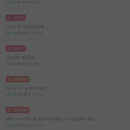
47
44
20452
김GPT
교수도 참 극한직업 같음.
54
26
24448
김GPT
교수되면 개꿀일듯
23
16
5256
명예의전당
지도교수와 잘 맞는다는것
140
20
64563
명예의전당
대략 보니까 워라밸 주제가 핫한데요. 교수입장에서 보면,
124
53
19716