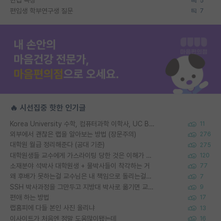
면접 복장
5
편입생 학부연구생 질문
7
🔥 시선집중 핫한 인기글
Korea University 수학, 컴퓨터과학 이학사, UC Berkeley 산업공학 대학원 공학박사가 되는 것은 쉽지 않겠죠?
11
외부에서 괜찮은 랩을 알아보는 방법 (장문주의)
276
대학원 월급 정리해준다 (공대 기준)
275
대학원생들 교수에게 가스라이팅 당한 것은 이해가 갑니다. 안타깝네요.
120
소재분야 석박사 대학원생 + 물박사들이 착각하는 거
77
왜 후배가 못하는걸 교수님은 내 책임으로 돌리는걸까요?
7
SSH 박사과정을 그만두고 지방대 박사로 옮기면 교수의 꿈은 끝일까요?
9
편애 하는 방법
17
랩홈피에 다들 본인 사진 올리냐
13
이사이트가 처음엔 정말 도움많이됐는데
16