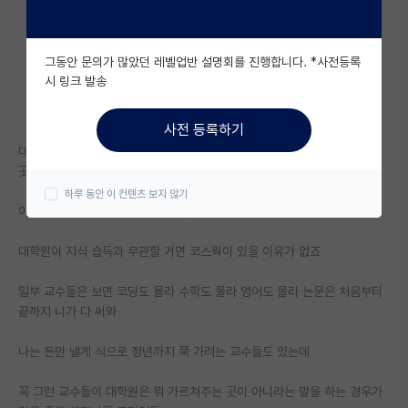
자유 게시판(아무개랩)
그동안 문의가 많았던 레벨업반 설명회를 진행합니다. *사전등록
미국 유학 게시판
시 링크 발송
미국 대학원 합격 후기 게시판
사전 등록하기
대학원생 모집 게시판
대학원은 부족한 거 가르쳐주는 곳이 아니라 이제까지 배운 걸로 연구하는
곳~
대학원 합격 후기 게시판
하루 동안 이 컨텐츠 보지 않기
이 말은 거시적으로는 맞는 말인데,
연구실(PI) 홍보 게시판
대학원이 지식 습득과 무관할 거면 코스웍이 있을 이유가 없죠
석박사 채용 정보 게시판
임용 정보 게시판
일부 교수들은 보면 코딩도 몰라 수학도 몰라 영어도 몰라 논문은 처음부터
끝까지 니가 다 써와
학부 인턴 게시판
나는 돈만 낼게 식으로 정년까지 쭉 가려는 교수들도 있는데
취업 게시판
꼭 그런 교수들이 대학원은 뭐 가르쳐주는 곳이 아니라는 말을 하는 경우가
임용 후기 게시판