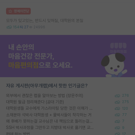
명예의전당
모두가 잊고있는, 반드시 잊혀질, 대학원의 본질
154
27
24996
자유 게시판(아무개랩)에서 핫한 인기글은?
외부에서 괜찮은 랩을 알아보는 방법 (장문주의)
276
대학원 월급 정리해준다 (공대 기준)
275
대학원생들 교수에게 가스라이팅 당한 것은 이해가 갑니다. 안타깝네요.
120
소재분야 석박사 대학원생 + 물박사들이 착각하는 거
77
왜 후배가 못하는걸 교수님은 내 책임으로 돌리는걸까요?
7
SSH 박사과정을 그만두고 지방대 박사로 옮기면 교수의 꿈은 끝일까요?
9
편애 하는 방법
17