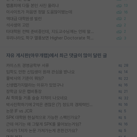
랩홈피에 다들 본인 사진 올리냐
13
이사이트가 처음엔 정말 도움많이됐는데
16
역대급 대학원생 빌런
2
석사생의 고민
2
타대학원 컨텍 준비중인데, 지도교수님께는 언제 말씀드려야 할까요?
2
우리나라도 학구 열풍보면 Higher Doctorate 학위가 필요하다고 봅니다.
3
자유 게시판(아무개랩)에서 최근 댓글이 많이 달린 글
카이스트 경영공학부 서류
28
입학도 안한 신입생이 원래 관심을 받나요
14
물박사의 기준이 뭐임?
22
신생랩가지말라는 이유가 있었구나
16
장학금 모은 랩비통장
21
AI 학회들 거품 슬슬 지적이 나오네요
32
박사진학하기에 2억은 괜찮은 (?) 정도의 경제력인가요
16
논문 IF vs JCR
5
SPK 대학원 현실적으로 가능한 스펙인가요?
5
근데 여기는 왜 그렇게 SPK를 물어보는거임?
16
석사가 1저자 논문 가져가는게 흔한건가요?
5