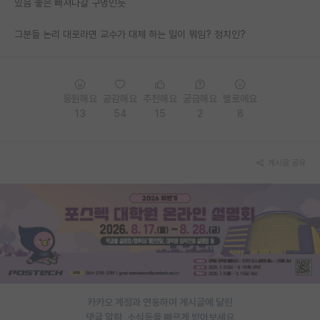
있음 좋은 빠져나갈 구멍인듯
PI 전용 게시판
그분들 논리 대로라면 교수가 대체 하는 일이 뭐임? 정치인?
인문사회 계열 게시판
특수/전문대학원 게시판
응원해요
공감해요
추천해요
궁금해요
별로에요
반도체/AI 게시판
13
54
15
2
8
장학금/장학생 게시판
게시글 공유
학술 정보 게시판
홍보 게시판
커리어
유학교육
이벤트
카카오 계정과 연동하여 게시글에 달린
반도체 아카데미
댓글 알람, 소식등을 빠르게 받아보세요