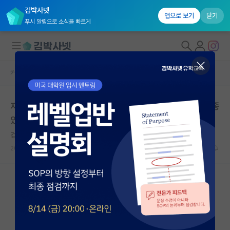
김박사넷
앱으로 보기
닫기
푸시 알림으로 소식을 빠르게
커뮤니티 홈
자유 게시판(아무개랩)
대학원생 모집
자신의 무능력을 대학원의 특성에 호소하는 교수들도 종종
국내대학원 정보
있는듯
연구실&오픈랩
겁먹은 갈릴레오 갈릴레이
*
커뮤니티
2024.03.07
45
14352
커뮤니티 홈
전체글보기
베스트 게시판
IF 명예의전당