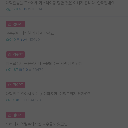
대학원생들 교수에게 가스라이팅 당한 것은 이해가 갑니다. 안타깝네요.
120
36
13094
김GPT
교수님이 대학원 가자고 꼬셔요
15
25
10485
김GPT
지도교수가 논문쓰거나 논문봐주는 사람이 아닌데
187
110
26470
김GPT
대학원은 알아서 하는 곳이라지만..이정도까지 인가요?
73
31
34823
김GPT
드러내고 학벌주의자인 교수들도 있긴함