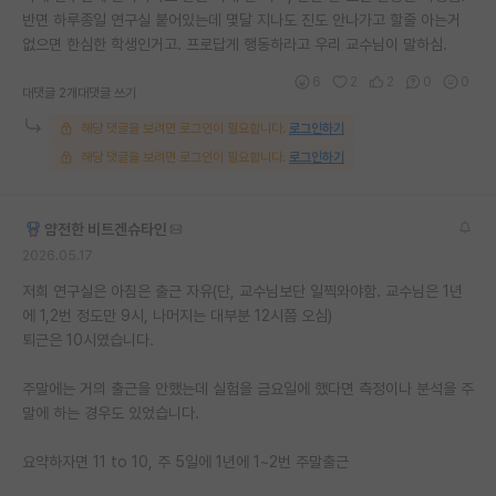
반면 하루종일 연구실 붙어있는데 몇달 지나도 진도 안나가고 할줄 아는거
재팬라운지 🌸
없으면 한심한 학생인거고. 프로답게 행동하라고 우리 교수님이 말하심.
6
2
2
0
0
대댓글 2개
대댓글 쓰기
해당 댓글을 보려면 로그인이 필요합니다.
로그인하기
해당 댓글을 보려면 로그인이 필요합니다.
로그인하기
얌전한 비트겐슈타인
2026.05.17
저희 연구실은 아침은 출근 자유(단, 교수님보단 일찍와야함. 교수님은 1년
에 1,2번 정도만 9시, 나머지는 대부분 12시쯤 오심)
퇴근은 10시였습니다.
주말에는 거의 출근을 안했는데 실험을 금요일에 했다면 측정이나 분석을 주
말에 하는 경우도 있었습니다.
요약하자면 11 to 10, 주 5일에 1년에 1~2번 주말출근