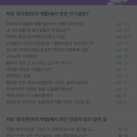
자유 게시판(아무개랩)에서 핫한 인기글은?
외부에서 괜찮은 랩을 알아보는 방법 (장문주의)
275
내 석사생활 참 많은일들이 있엇네요^^
212
대학원 월급 정리해준다 (공대 기준)
275
소재분야 석박사 대학원생 + 물박사들이 착각하는 거
73
포스텍 억까에 대해 (동문의 학문적 아웃풋에 대한 반박)
50
교수님이 무서워요
16
물박사 되는 건 교수탓도 있는거 아니냐
29
대학원 어디로 가야할까요?
5
편애 하는 방법
14
졸업을 앞둔 박사수료생인데 아직도 출장다닙니다
3
이사이트가 처음엔 정말 도움많이됐는데
14
커뮤니티는 다 쓰레기통이지
6
정보보안 연구하는 입장에선 식별가능한 사진을 올리는건 비추이긴함
5
자유 게시판(아무개랩)에서 최근 댓글이 많이 달린 글
SSH 박사과정을 그만두고 지방대 박사로 옮기면 교수의 꿈은 끝일까요?
21
카이스트는 모든 연구실마다 서버 제공해주나요?
15