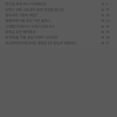
연구실 학생 하나 자퇴했는데
9
입학도 안한 신입생이 원래 관심을 받나요
10
물박사의 기준이 뭐임?
20
랩홈피에 다들 본인 사진 올리냐
23
신생랩가지말라는 이유가 있었구나
16
장학금 모은 랩비통장
16
AI 학회들 거품 슬슬 지적이 나오네요
26
박사진학하기에 2억은 괜찮은 (?) 정도의 경제력인가요
12