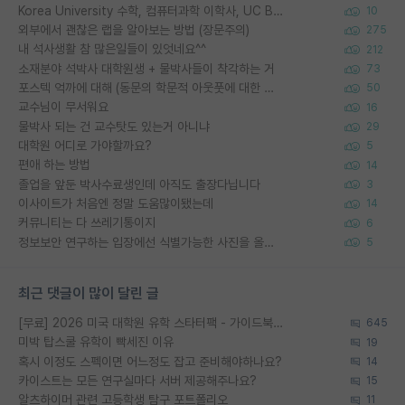
Korea University 수학, 컴퓨터과학 이학사, UC Berkeley 산업공학 대학원 공학박사가 되는 것은 쉽지 않겠죠?
10
외부에서 괜찮은 랩을 알아보는 방법 (장문주의)
275
내 석사생활 참 많은일들이 있엇네요^^
212
소재분야 석박사 대학원생 + 물박사들이 착각하는 거
73
포스텍 억까에 대해 (동문의 학문적 아웃풋에 대한 반박)
50
교수님이 무서워요
16
물박사 되는 건 교수탓도 있는거 아니냐
29
대학원 어디로 가야할까요?
5
편애 하는 방법
14
졸업을 앞둔 박사수료생인데 아직도 출장다닙니다
3
이사이트가 처음엔 정말 도움많이됐는데
14
커뮤니티는 다 쓰레기통이지
6
정보보안 연구하는 입장에선 식별가능한 사진을 올리는건 비추이긴함
5
최근 댓글이 많이 달린 글
[무료] 2026 미국 대학원 유학 스타터팩 - 가이드북 & 합격자 컨택메일 템플릿
645
미박 탑스쿨 유학이 빡세진 이유
19
혹시 이정도 스펙이면 어느정도 잡고 준비해야하나요?
14
카이스트는 모든 연구실마다 서버 제공해주나요?
15
알츠하이머 관련 고등학생 탐구 포트폴리오
11