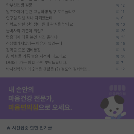
학부신입생 질문
12
알츠하이머 관련 고등학생 탐구 포트폴리오
11
연구실 학생 하나 자퇴했는데
9
입학도 안한 신입생이 원래 관심을 받나요
10
물박사의 기준이 뭐임?
20
랩홈피에 다들 본인 사진 올리냐
23
신생랩가지말라는 이유가 있었구나
15
장학금 모은 랩비통장
16
AI 학회들 거품 슬슬 지적이 나오네요
26
DGIST 가는 방법 추천 부탁드립니다.
7
박사진학하기에 2억은 괜찮은 (?) 정도의 경제력인가요
12
🔥 시선집중 핫한 인기글