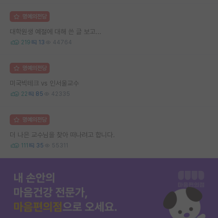
명예의전당
대학원생 예절에 대해 쓴 글 보고...
219
13
44764
명예의전당
미국빅테크 vs 인서울교수
22
85
42335
명예의전당
더 나은 교수님을 찾아 떠나려고 합니다.
111
35
55311