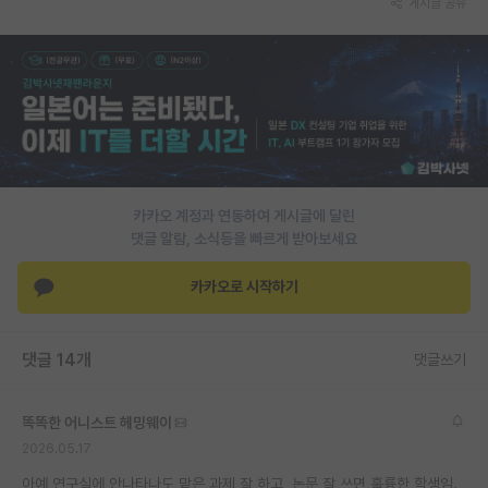
게시글 공유
PI 전용 게시판
인문사회 계열 게시판
특수/전문대학원 게시판
반도체/AI 게시판
장학금/장학생 게시판
카카오 계정과 연동하여 게시글에 달린
댓글 알람, 소식등을 빠르게 받아보세요
학술 정보 게시판
카카오로 시작하기
홍보 게시판
커리어
댓글 14개
댓글쓰기
유학교육
똑똑한 어니스트 헤밍웨이
이벤트
2026.05.17
반도체 아카데미
아예 연구실에 안나타나도 맡은 과제 잘 하고, 논문 잘 쓰면 훌륭한 학생임.