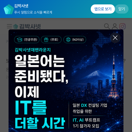
김박사넷
앱으로 보기
닫기
푸시 알림으로 소식을 빠르게
커뮤니티 홈
자유 게시판(아무개랩)
대학원생 모집
보통 대학원생분들 하루, 일주일 근무 시간이 어느정도임?
국내대학원 정보
온화한 빌헬름 뢴트겐
연구실&오픈랩
2026.05.17
14
1936
커뮤니티
커뮤니티 홈
전체글보기
베스트 게시판
IF 명예의전당