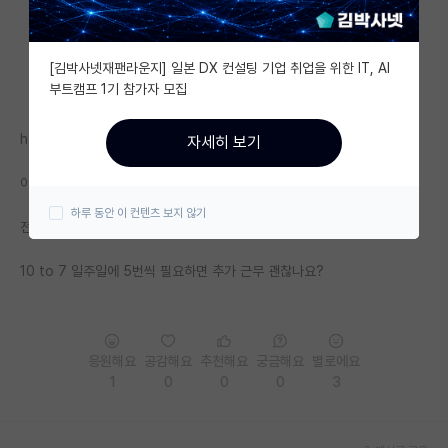
자유 게시판(아무개랩)
[김박사넷재팬라운지] 일본 DX 컨설팅 기업 취업을 위한 IT, AI
미국 유학 게시판
부트캠프 1기 참가자 모집
미국 대학원 합격 후기 게시판
https://phdkim.net/board/free/53861
자세히 보기
대학원생 모집 게시판
이 글이 9 to 9 하라는 글이고 반응이 거세던데
대학원 합격 후기 게시판
하루 동안 이 컨텐츠 보지 않기
전 이 글 읽기 전에 진짜 이 정도는 해야되나 싶었음
연구실(PI) 홍보 게시판
10 to 7 일주일에 5번씩 필요하면 추가 근무 괜찮나요?
석박사 채용 정보 게시판
임용 정보 게시판
학부 인턴 게시판
응원해요
공감해요
추천해요
궁금해요
별로에요
1
0
0
0
3
취업 게시판
임용 후기 게시판