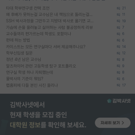
타대 학부연구생 컨택 조언
21
왜 후배가 못하는걸 교수님은 내 책임으로 돌리는걸까요?
11
SSH 박사과정을 그만두고 지방대 박사로 옮기면 교수의 꿈은 끝일까요?
19
가슴에 손을 올려놓고 싫어하는 사람 불공정하게 리뷰
7
교수들끼리 편가르는데 학생도 포함이냐
6
편애 하는 방법
6
카이스트는 모든 연구실마다 서버 제공해주나요?
14
학부신입생 질문
12
정년 4년 남은 교수님
8
알츠하이머 관련 고등학생 탐구 포트폴리오
9
연구실 학생 하나 자퇴했는데
8
물박사의 기준이 뭐임?
6
랩홈피에 다들 본인 사진 올리냐
17