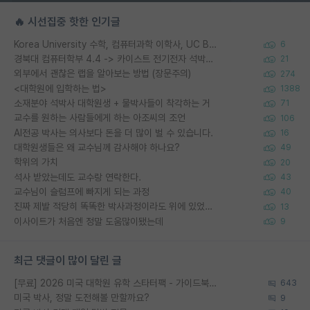
🔥 시선집중 핫한 인기글
Korea University 수학, 컴퓨터과학 이학사, UC Berkeley 산업공학 대학원 공학박사가 되는 것은 쉽지 않겠죠?
6
경북대 컴퓨터학부 4.4 -> 카이스트 전기전자 석박사통합과정 합격
21
외부에서 괜찮은 랩을 알아보는 방법 (장문주의)
274
<대학원에 입학하는 법>
1388
소재분야 석박사 대학원생 + 물박사들이 착각하는 거
71
교수를 원하는 사람들에게 하는 아조씨의 조언
106
AI전공 박사는 의사보다 돈을 더 많이 벌 수 있습니다.
16
대학원생들은 왜 교수님께 감사해야 하나요?
49
학위의 가치
20
석사 받았는데도 교수랑 연락한다.
43
교수님이 슬럼프에 빠지게 되는 과정
40
진짜 제발 적당히 똑똑한 박사과정이라도 위에 있었으면..
13
이사이트가 처음엔 정말 도움많이됐는데
9
최근 댓글이 많이 달린 글
[무료] 2026 미국 대학원 유학 스타터팩 - 가이드북 & 합격자 컨택메일 템플릿
643
미국 박사, 정말 도전해볼 만할까요?
9