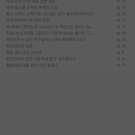
미국 박사 컨택 메일 답변 질문
10
미박 탑스쿨 유학이 빡세진 이유
17
혹시 이정도 스펙이면 어느정도 잡고 준비해야하나요?
13
타대 학부연구생 컨택 조언
21
왜 후배가 못하는걸 교수님은 내 책임으로 돌리는걸까요?
11
SSH 박사과정을 그만두고 지방대 박사로 옮기면 교수의 꿈은 끝일까요?
19
카이스트는 모든 연구실마다 서버 제공해주나요?
14
학부신입생 질문
12
정년 4년 남은 교수님
8
알츠하이머 관련 고등학생 탐구 포트폴리오
9
랩홈피에 다들 본인 사진 올리냐
17