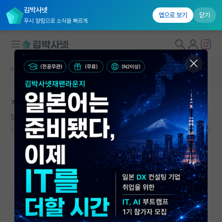
김박사넷
앱으로 보기
닫기
푸시 알림으로 소식을 빠르게
커뮤니티 홈
자유 게시판(아무개랩)
대학원생 모집
ㅈ소 신입사원의 고민
국내대학원 정보
정직한 빌헬름 뢴트겐
연구실&오픈랩
2025.04.22
17
2095
커뮤니티
커뮤니티 홈
전체글보기
베스트 게시판
IF 명예의전당