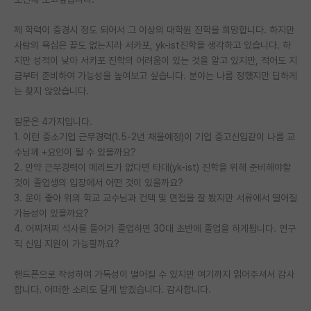
PI 전용 게시판
제 학력이 중경시 정도 되어서 그 이상의 대학원 진학을 희망합니다. 하지만
사람의 욕심은 끝도 없는지라 서카포, yk-ist진학을 생각하고 있습니다. 하
인문사회 계열 게시판
지만 성적이 낮아 서카포 진학의 어려움이 있는 것을 알고 있지만, 적어도 지
금부터 준비하여 가능성을 높여보고 싶습니다. 분야는 나름 정했지만 딥하게
특수/전문대학원 게시판
는 찾지 않았습니다.
반도체/AI 게시판
질문은 4가지입니다.
장학금/장학생 게시판
1. 이런 중소기업 근무경력(1.5-2년 채울예정)이 기업 중고신입같이 나름 교
수님께 +요인이 될 수 있을까요?
학술 정보 게시판
2. 만약 근무경력이 메리트가 없다면 타대(yk-ist) 진학을 위해 준비해야할
것이 졸업생의 입장에서 어떤 것이 있을까요?
홍보 게시판
3. 운이 좋아 위의 학교 교수님과 컨택 및 면접을 잘 봤지만 서류에서 떨어질
가능성이 있을까요?
커리어
4. 어찌저찌 석사를 들어가 졸업하면 30대 초반에 졸업을 하게됩니다. 연구
유학교육
직 신입 지원이 가능할까요?
이벤트
핸드폰으로 작성하여 가독성이 떨어질 수 있지만 여기까지 읽어주셔서 감사
합니다. 어떠한 소리도 달게 받겠습니다. 감사합니다.
반도체 아카데미