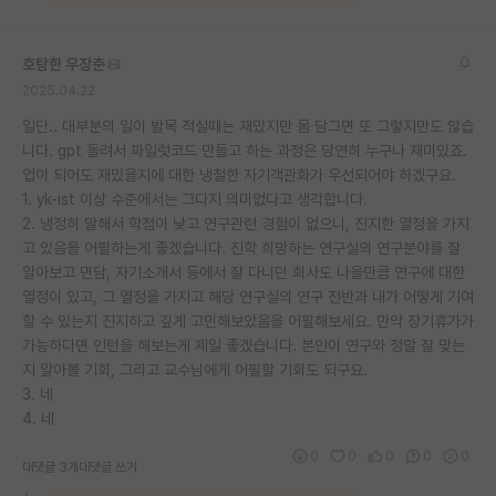
호탕한 우장춘
2025.04.22
일단.. 대부분의 일이 발목 적실때는 재밌지만 몸 담그면 또 그렇지만도 않습
니다. gpt 돌려서 파일럿코드 만들고 하는 과정은 당연히 누구나 재미있죠.
업이 되어도 재밌을지에 대한 냉철한 자기객관화가 우선되어야 하겠구요.
1. yk-ist 이상 수준에서는 그다지 의미없다고 생각합니다.
2. 냉정히 말해서 학점이 낮고 연구관련 경험이 없으니, 진지한 열정을 가지
고 있음을 어필하는게 좋겠습니다. 진학 희망하는 연구실의 연구분야를 잘
알아보고 면담, 자기소개서 등에서 잘 다니던 회사도 나올만큼 연구에 대한
열정이 있고, 그 열정을 가지고 해당 연구실의 연구 전반과 내가 어떻게 기여
할 수 있는지 진지하고 깊게 고민해보았음을 어필해보세요. 만약 장기휴가가
가능하다면 인턴을 해보는게 제일 좋겠습니다. 본인이 연구와 정말 잘 맞는
지 알아볼 기회, 그리고 교수님에게 어필할 기회도 되구요.
3. 네
4. 네
0
0
0
0
0
대댓글 3개
대댓글 쓰기