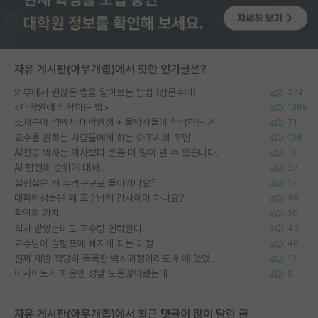
자유 게시판(아무개랩)에서 핫한 인기글은?
외부에서 괜찮은 랩을 알아보는 방법 (장문주의)
274
<대학원에 입학하는 법>
1388
소재분야 석박사 대학원생 + 물박사들이 착각하는 거
71
교수를 원하는 사람들에게 하는 아조씨의 조언
106
AI전공 박사는 의사보다 돈을 더 많이 벌 수 있습니다.
16
AI 탑컨퍼 순위에 대해..
27
실험실은 왜 주먹구구로 돌아가나요?
17
대학원생들은 왜 교수님께 감사해야 하나요?
49
학위의 가치
20
석사 받았는데도 교수랑 연락한다.
43
교수님이 슬럼프에 빠지게 되는 과정
40
진짜 제발 적당히 똑똑한 박사과정이라도 위에 있었으면..
13
이사이트가 처음엔 정말 도움많이됐는데
9
자유 게시판(아무개랩)에서 최근 댓글이 많이 달린 글