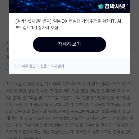
자유 게시판(아무개랩)
[김박사넷재팬라운지] 일본 DX 컨설팅 기업 취업을 위한 IT, AI
미국 유학 게시판
부트캠프 1기 참가자 모집
미국 대학원 합격 후기 게시판
현재 어쩌다 보니 칼취업 후 중소기업에 들어가 일을하고 있습니다. 솔직히
자세히 보기
대학원생 모집 게시판
전공학점도 3.1정도이고 학부때 공부에대한 흥미가 없어 성적 및 스펙도 안
챙겼습니다. 그냥 뭐 없다고 생각하시면 됩니다. 하지만 4개월차로 근무중
대학원 합격 후기 게시판
인 지금 연구직에 대한 열망이 조금 생겨 쓴소리 들을 생각을 각오하고 질문
하루 동안 이 컨텐츠 보지 않기
남깁니다.
연구실(PI) 홍보 게시판
회사 규모가 10명정도 되는 매우 작은 회사라 제가 맡은 업무(시험/인증) 외
석박사 채용 정보 게시판
에도 다양한 일을 합니다. 그 결과 저희 기술 관련 개발팀 업무(아이디어 제
시, 분석, 알고리즘 및 프로그램 개발)도 수박 겉핥기로 맡아 일을 하고있습
임용 정보 게시판
니다. 근데 제가 물리학을 전공해 그런가 기초적인 개념들이 이해되고 제가
학부 인턴 게시판
gpt 같은 ai툴 돌려서(회사기밀연관x) 프로그램짜고(코딩할줄모릅니다) 그
게 돌아가고, 또 새로운 분석관점 내놓고 토론하고 하는 그런 과정이 정말 재
취업 게시판
밌습니다. 그렇기에 진짜 기업에서 연구직으로 근무하길 원하고 그렇기엔 석
사학위가 필요하다는 것을 깨달았습니다. 이러한 이유로 대학원 준비를 한번
임용 후기 게시판
도전해 보고싶습니다.