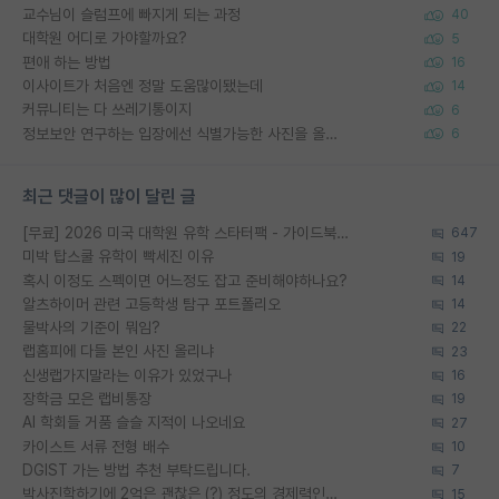
교수님이 슬럼프에 빠지게 되는 과정
40
대학원 어디로 가야할까요?
5
편애 하는 방법
16
이사이트가 처음엔 정말 도움많이됐는데
14
커뮤니티는 다 쓰레기통이지
6
정보보안 연구하는 입장에선 식별가능한 사진을 올리는건 비추이긴함
6
최근 댓글이 많이 달린 글
[무료] 2026 미국 대학원 유학 스타터팩 - 가이드북 & 합격자 컨택메일 템플릿
647
미박 탑스쿨 유학이 빡세진 이유
19
혹시 이정도 스펙이면 어느정도 잡고 준비해야하나요?
14
알츠하이머 관련 고등학생 탐구 포트폴리오
14
물박사의 기준이 뭐임?
22
랩홈피에 다들 본인 사진 올리냐
23
신생랩가지말라는 이유가 있었구나
16
장학금 모은 랩비통장
19
AI 학회들 거품 슬슬 지적이 나오네요
27
카이스트 서류 전형 배수
10
DGIST 가는 방법 추천 부탁드립니다.
7
박사진학하기에 2억은 괜찮은 (?) 정도의 경제력인가요
15