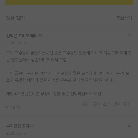
재팬라운지 🌸
댓글 12개
댓글쓰기
겁먹은 프리모 레비
2026.05.16
그게 교수님이 글쓴이분처럼 좋은 교수님만 있는게 아니고 다들 피터지게 힘
든 연구실에서 생존하려고 해서 그럼.
근데 글쓴이 분처럼 막상 자대 연구실의 좋은 교수님이 많이 계시다는거 모
르고 유명한 대학의 힘들고 빡센 교수님 밑에서 졸업하려고 하니...
개인적으론글쓴이분 상황이 휠씬 좋은 선택하신거로 보임.
0
9
5
1
0
대댓글 쓰기
부지런한 공자
2026.05.16