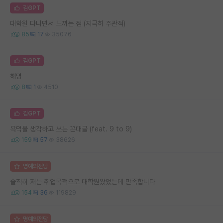
김GPT
대학원 다니면서 느끼는 점 (지극히 주관적)
85
17
35076
김GPT
해명
8
1
4510
김GPT
욕먹을 생각하고 쓰는 꼰대글 (feat. 9 to 9)
159
57
38626
명예의전당
솔직히 저는 취업목적으로 대학원왔었는데 만족합니다
154
36
119829
명예의전당