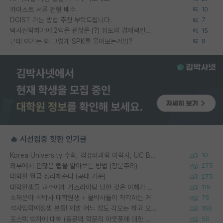
카이스트 서류 전형 배수
10
DGIST 가는 방법 추천 부탁드립니다.
7
박사진학하기에 2억은 괜찮은 (?) 정도의 경제력인가요
15
근데 여기는 왜 그렇게 SPK를 물어보는거임?
8
🔥 시선집중 핫한 인기글
Korea University 수학, 컴퓨터과학 이학사, UC Berkeley 산업공학 대학원 공학박사가 되는 것은 쉽지 않겠죠?
10
외부에서 괜찮은 랩을 알아보는 방법 (장문주의)
275
대학원 월급 정리해준다 (공대 기준)
275
대학원생들 교수에게 가스라이팅 당한 것은 이해가 갑니다. 안타깝네요.
119
소재분야 석박사 대학원생 + 물박사들이 착각하는 거
76
석사입학예정생 분들! 제발 어느 정도 각오는 하고 오세요.
156
포스텍 억까에 대해 (동문의 학문적 아웃풋에 대한 반박)
50