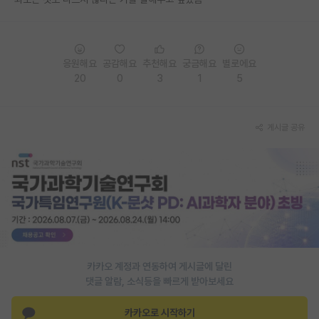
PI 전용 게시판
인문사회 계열 게시판
응원해요
공감해요
추천해요
궁금해요
별로에요
20
0
3
1
5
특수/전문대학원 게시판
반도체/AI 게시판
게시글 공유
장학금/장학생 게시판
학술 정보 게시판
홍보 게시판
커리어
유학교육
카카오 계정과 연동하여 게시글에 달린
이벤트
댓글 알람, 소식등을 빠르게 받아보세요
반도체 아카데미
카카오로 시작하기