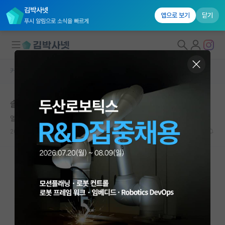
김박사넷
앱으로 보기
닫기
푸시 알림으로 소식을 빠르게
커뮤니티 홈
자유 게시판(아무개랩)
대학원생 모집
솔직히 대학원 온거 후회 안함
국내대학원 정보
열정적인 앨런 튜링
연구실&오픈랩
2026.05.16
12
8082
커뮤니티
커뮤니티 홈
전체글보기
베스트 게시판
IF 명예의전당