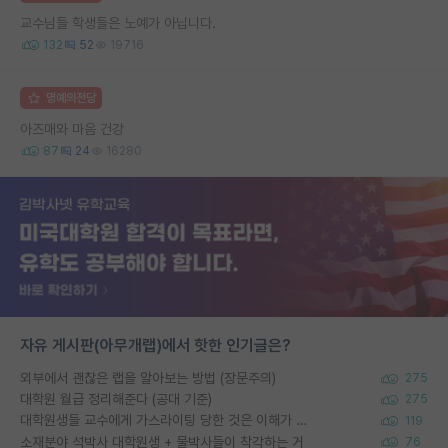
교수님들 학생들은 노예가 아닙니다.
132
52
19716
명예의전당
아즈매와 마음 건강
87
24
16280
자유 게시판(아무개랩)에서 핫한 인기글은?
외부에서 괜찮은 랩을 알아보는 방법 (장문주의)
275
대학원 월급 정리해준다 (공대 기준)
275
대학원생들 교수에게 가스라이팅 당한 것은 이해가 갑니다. 안타깝네요.
119
소재분야 석박사 대학원생 + 물박사들이 착각하는 거
76