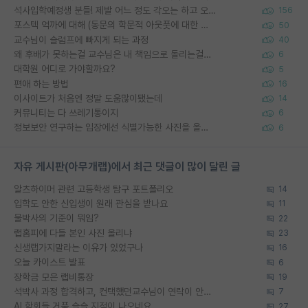
석사입학예정생 분들! 제발 어느 정도 각오는 하고 오세요.
156
포스텍 억까에 대해 (동문의 학문적 아웃풋에 대한 반박)
50
교수님이 슬럼프에 빠지게 되는 과정
40
왜 후배가 못하는걸 교수님은 내 책임으로 돌리는걸까요?
6
대학원 어디로 가야할까요?
5
편애 하는 방법
16
이사이트가 처음엔 정말 도움많이됐는데
14
커뮤니티는 다 쓰레기통이지
6
정보보안 연구하는 입장에선 식별가능한 사진을 올리는건 비추이긴함
6
자유 게시판(아무개랩)에서 최근 댓글이 많이 달린 글
알츠하이머 관련 고등학생 탐구 포트폴리오
14
입학도 안한 신입생이 원래 관심을 받나요
11
물박사의 기준이 뭐임?
22
랩홈피에 다들 본인 사진 올리냐
23
신생랩가지말라는 이유가 있었구나
16
오늘 카이스트 발표
6
장학금 모은 랩비통장
19
석박사 과정 합격하고, 컨택했던교수님이 연락이 안됩니다...
7
AI 학회들 거품 슬슬 지적이 나오네요
27