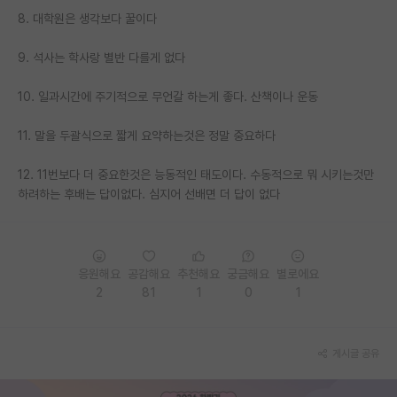
8. 대학원은 생각보다 꿀이다
PI 전용 게시판
9. 석사는 학사랑 별반 다를게 없다
인문사회 계열 게시판
10. 일과시간에 주기적으로 무언갈 하는게 좋다. 산책이나 운동
특수/전문대학원 게시판
반도체/AI 게시판
11. 말을 두괄식으로 짧게 요약하는것은 정말 중요하다
장학금/장학생 게시판
12. 11번보다 더 중요한것은 능동적인 태도이다. 수동적으로 뭐 시키는것만
하려하는 후배는 답이없다. 심지어 선배면 더 답이 없다
학술 정보 게시판
홍보 게시판
응원해요
공감해요
추천해요
궁금해요
별로에요
커리어
2
81
1
0
1
유학교육
이벤트
게시글 공유
반도체 아카데미