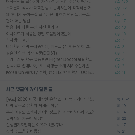
대학원생들 교수에게 가스라이팅 당한 것은 이해가 갑니다. 안타깝네요.
120
소재분야 석박사 대학원생 + 물박사들이 착각하는 거
77
왜 후배가 못하는걸 교수님은 내 책임으로 돌리는걸까요?
7
편애 하는 방법
17
랩홈피에 다들 본인 사진 올리냐
13
이사이트가 처음엔 정말 도움많이됐는데
16
석사생의 고민
2
타대학원 컨텍 준비중인데, 지도교수님께는 언제 말씀드려야 할까요?
2
정출연 학연 박사 질문(DGIST)
2
우리나라도 학구 열풍보면 Higher Doctorate 학위가 필요하다고 봅니다.
4
컨택이후 랩매니저, PhD학생들 소개 시켜주신거면 거의 컨펌에 가깝나요?
2
Korea University 수학, 컴퓨터과학 이학사, UC Berkeley 산업공학 대학원 공학박사가 되는 것은 쉽지 않겠죠?
11
최근 댓글이 많이 달린 글
[무료] 2026 미국 대학원 유학 스타터팩 - 가이드북 & 합격자 컨택메일 템플릿
652
미박 탑스쿨 유학이 빡세진 이유
19
혹시 이정도 스펙이면 어느정도 잡고 준비해야하나요?
14
물박사의 기준이 뭐임?
22
신생랩가지말라는 이유가 있었구나
17
장학금 모은 랩비통장
21