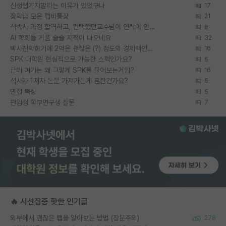
신생랩가지말라는 이유가 있었구나
17
장학금 모은 랩비통장
21
석박사 과정 합격하고, 컨택했던교수님이 연락이 안됩니다...
8
AI 학회들 거품 슬슬 지적이 나오네요
32
박사진학하기에 2억은 괜찮은 (?) 정도의 경제력인가요
16
SPK 대학원 현실적으로 가능한 스펙인가요?
5
근데 여기는 왜 그렇게 SPK를 물어보는거임?
16
석사가 1저자 논문 가져가는게 흔한건가요?
5
면접 복장
5
편입생 학부연구생 질문
7
🔥 시선집중 핫한 인기글
외부에서 괜찮은 랩을 알아보는 방법 (장문주의)
278