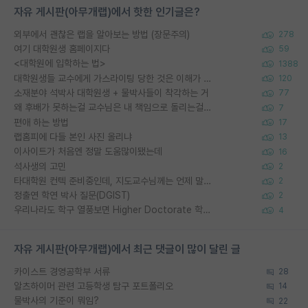
자유 게시판(아무개랩)에서 핫한 인기글은?
외부에서 괜찮은 랩을 알아보는 방법 (장문주의)
278
여기 대학원생 홈페이지다
59
<대학원에 입학하는 법>
1388
대학원생들 교수에게 가스라이팅 당한 것은 이해가 갑니다. 안타깝네요.
120
소재분야 석박사 대학원생 + 물박사들이 착각하는 거
77
왜 후배가 못하는걸 교수님은 내 책임으로 돌리는걸까요?
7
편애 하는 방법
17
랩홈피에 다들 본인 사진 올리냐
13
이사이트가 처음엔 정말 도움많이됐는데
16
석사생의 고민
2
타대학원 컨텍 준비중인데, 지도교수님께는 언제 말씀드려야 할까요?
2
정출연 학연 박사 질문(DGIST)
2
우리나라도 학구 열풍보면 Higher Doctorate 학위가 필요하다고 봅니다.
4
자유 게시판(아무개랩)에서 최근 댓글이 많이 달린 글
카이스트 경영공학부 서류
28
알츠하이머 관련 고등학생 탐구 포트폴리오
14
물박사의 기준이 뭐임?
22