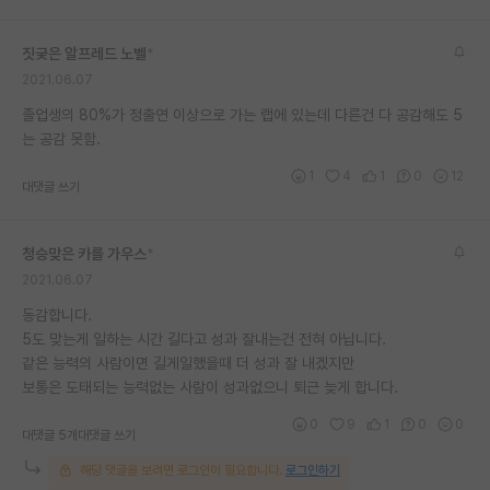
짓궂은 알프레드 노벨
*
2021.06.07
졸업생의 80%가 정출연 이상으로 가는 랩에 있는데 다른건 다 공감해도 5
는 공감 못함.
1
4
1
0
12
대댓글 쓰기
청승맞은 카를 가우스
*
2021.06.07
동감합니다.
5도 맞는게 일하는 시간 길다고 성과 잘내는건 전혀 아닙니다.
같은 능력의 사람이면 길게일했을때 더 성과 잘 내겠지만
보통은 도태되는 능력없는 사람이 성과없으니 퇴근 늦게 합니다.
0
9
1
0
0
대댓글 5개
대댓글 쓰기
해당 댓글을 보려면 로그인이 필요합니다.
로그인하기