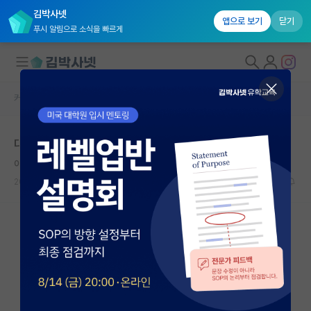
김박사넷
앱으로 보기
닫기
푸시 알림으로 소식을 빠르게
커뮤니티 홈
자유 게시판(아무개랩)
대학원생 모집
대학원 다니면서 느끼는 점 (지극히 주관적)
국내대학원 정보
이기적인 갈릴레오 갈릴레이
연구실&오픈랩
2021.06.07
17
35084
커뮤니티
커뮤니티 홈
전체글보기
베스트 게시판
IF 명예의전당