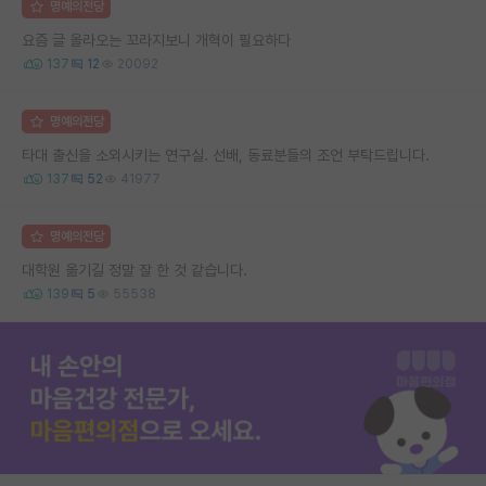
명예의전당
요즘 글 올라오는 꼬라지보니 개혁이 필요하다
137
12
20092
명예의전당
타대 출신을 소외시키는 연구실. 선배, 동료분들의 조언 부탁드립니다.
137
52
41977
명예의전당
대학원 옮기길 정말 잘 한 것 같습니다.
139
5
55538