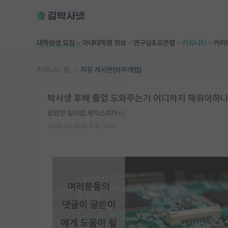
대학원생 모집
국내대학원 정보
연구실&오픈랩
커뮤니티
커리
커뮤니티 홈
자유 게시판(아무개랩)
박사생 후배 졸업 도와주는거 어디까지 해줘야하나
답답한 윌리엄 셰익스피어
2026.05.16
3
1140