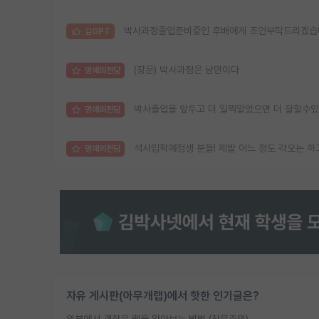
박사과정졸업준비중인 후배에게 조언부탁드리겠습
김GPT
(장문) 박사과정은 낭만이다
명예의전당
박사졸업을 앞두고 더 일찍알았으면 더 잘할수있
명예의전당
석사입학예정생 분들! 제발 어느 정도 각오는 하
명예의전당
자유 게시판(아무개랩)에서 핫한 인기글은?
외부에서 괜찮은 랩을 알아보는 방법 (장문주의)