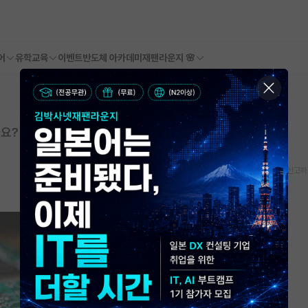
어
유학교육
이벤트
반도체 아카데미
재팬라운지 🌸
요?
스크랩
신고하