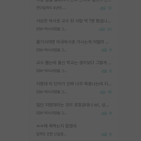
연구실적이 4년의 공백이 있는거 어떻게 생각하냐
12
서성한 박사로 교수 된 사람 딱 1명 봤습니다. 근데 지방대 박사로 교수된 거는 기적이 일어나야되요. 서성한 학부부터여도 빡센게 교수임용일텐데 지방대박사로 무슨 교수가 되나요...... 중소기업/중견기업 팀장급/연구소장급이나 될거 같네요.
SSH 박사과정을 그만두고 지방대 박사로 옮기면 교수의 꿈은 끝일까요?
20
옮기시려면 미국박사로 가시는게 어떨까 싶네요. 교수가 꿈이면 미국박사 하고 미국교수 까지 같이 노리시는게 기회가 많지 않을까요?
SSH 박사과정을 그만두고 지방대 박사로 옮기면 교수의 꿈은 끝일까요?
9
교수 뽑는데 출신 학교는 생각보다 그렇게 안 봄. 앞으로는 더 안 보게 될거임. 박사는 어디서 진행해도 됨. 단, 제대로 쌓고 좋은 실적 만들 수 있다면. 그런데 지방대는 그럴 가능성이 지극히 낮음. 나만 열심히 잘 하면 된다? 인간은 주변 환경에 지배되는 나약한 존재임. 주변의 지방대 대학원생과 섞이고 지방 특유의 여유로움 또는 나쁘게 얘기해서 나태함에 젖어 살다보면 교수의 꿈 자체를 잊어버리게 될 가능성도 있음. 주변 환경이 70~80%임.
SSH 박사과정을 그만두고 지방대 박사로 옮기면 교수의 꿈은 끝일까요?
9
지방대 이 단어가 진짜 너무 짜증나는데 지방대면 다 그냥 쓰레기인가요? 무슨 말 같지도 않은 댓글들이 있는건지??? 지방에도 충분히 좋은 대학 많고 충분히 잘하는 교수님들 많습니다 포항공대 4개 IST 대표 지거국들 여기 모두 다 지방에 있고 여기 출신들 중에 교수하는 분들 적지 않습니다 지거국 출신이 무슨 교수를 하냐?라고 생각할 사람들 많은데 상위 대표 지거국에 아웃라이어들 많습니다 결국 개인의 연구역량과 실적이 중요합니다 이 역량을 펼치는데 있어서 지도교수와의 합도 중요합니다. 그리고 경력이 필요하면 해외포닥까지 다녀오세요
SSH 박사과정을 그만두고 지방대 박사로 옮기면 교수의 꿈은 끝일까요?
16
일단 지방대라는 것이 포항공대나 ist, 상위 지거국은 아니라고 생각하겠습니다. 그런곳은 서성한에 비해 소위 대학 네임밸류가 크게 뒤떨어지지는 않으니까요. 대학 이름이 중요하냐? 당연합니다. 대학 이름이 좋아서 좋은 아웃풋이 나오는 것이냐, 좋은 대학은 좋은 사람과 좋은 기회가 몰려있으니 아웃풋도 자연스럽게 좋아지는 것이냐? 대답하기 어려운 문제입니다. 아직 한국 사회에서 학벌을 보는 것도, 특히 이공계를 중심으로 학벌보다는 실적 위주라는 분위기가 형성되는 것도 사실입니다. 지방대 출신으로 전임교수가 될수 있느냐? 가능 불가능을 따지면 당연히 가능입니다. 지방대 박사 출신으로 전임교원이 된 경우가 실제로 있으니까요. 현실적인 가능성이 있느냐? 지금 이정도 대학의 교수가 되고싶다고 생각되는 대학 들어가서 컴공과 교수 목록 켜고 박사 어디서 받았는지 쭉 한번 보세요. 냉정하게 지방대 출신인 분들이 많지는 않으실겁니다.
SSH 박사과정을 그만두고 지방대 박사로 옮기면 교수의 꿈은 끝일까요?
8
ㅉㅉ왜 욕먹는지 알겠네
입학도 안한 신입생이 원래 관심을 받나요
9