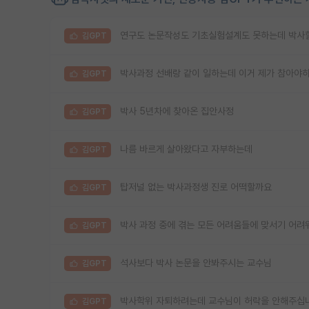
연구도 논문작성도 기초실험설계도 못하는데 박사할
김GPT
박사과정 선배랑 같이 일하는데 이거 제가 참아야하
김GPT
박사 5년차에 찾아온 집안사정
김GPT
나름 바르게 살아왔다고 자부하는데
김GPT
탑저널 없는 박사과정생 진로 어떡할까요
김GPT
박사 과정 중에 겪는 모든 어려움들에 맞서기 어려
김GPT
석사보다 박사 논문을 안봐주시는 교수님
김GPT
박사학위 자퇴하려는데 교수님이 허락을 안해주십니다
김GPT