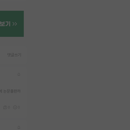
댓글쓰기
에 논문출판까
1
0
0