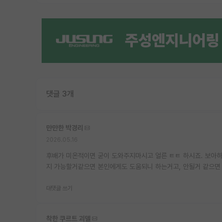
댓글 3개
만만한 박경리
2026.05.16
후배가 미온적이면 굳이 도와주지마시고 얼른 ㅌㅌ 하시죠. 보아
지 가능할거같으면 본인에게도 도움되니 하는거고, 안될거 같으면 
대댓글 쓰기
착한 쿠르트 괴델