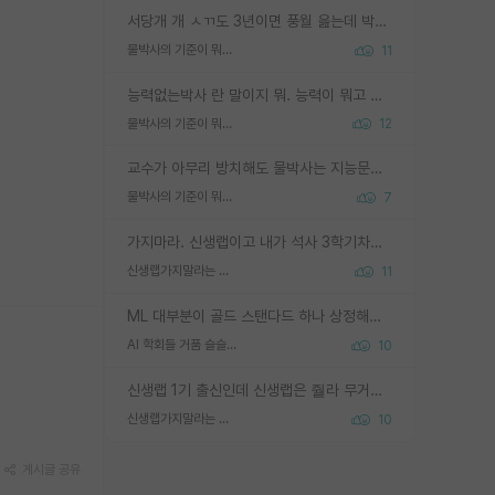
서당개 개 ㅅㄲ도 3년이면 풍월 읊는데 박사 5년 이상 대리고 있으면서 물된건 교수 탓 맞는ㄱ게 거기가 서당이 아니란 소리임
물박사의 기준이 뭐임?
11
능력없는박사 란 말이지 뭐. 능력이 뭐고 능력이 있다는게 뭔지는 사람마다 기준이 다르니까 얘기해봐야 서로 자기 기준만 얘기해서 논쟁이 끝이 안나고. 주위에서 능력있고 야심있는 신입생이 교수가 유의미한 피드백을 아예 안주면서 제대로된 과제에 참여해볼 기회도 제공하지 않고 잡일 뺑뺑이만 돌려서 맨날 단순작업만 하면서 밤새다가 눈빛이 점점 죽어가는걸 본 사람은 물박사는 교수탓이라고 하고, 교수는 이것저것 알려도 주고 기회도 주고 사수 동기 붙여주면서 어떻게든 끌고가려고 하는데 본인이 매일 뺀질거리면서 출근 하는둥마는둥 하다가 기껏 와서도 폰이나 쳐다보다가 실험 망치고 저녁약속있어서 먼저 가볼게요~ 하는걸 본 사람은 물박사는 본인탓이라고 함.
물박사의 기준이 뭐임?
12
교수가 아무리 방치해도 물박사는 지능문제고 본인 의지 문제임. 만물 교수탓 하는 애들이 이상한거임.
물박사의 기준이 뭐임?
7
가지마라. 신생랩이고 내가 석사 3학기차인데 최고참인데 나도 아무것도 모르는데 교수가 후배들 왜 논문 교육 안시키냐. 논문 왜 안 써오냐 닦달한다
신생랩가지말라는 이유가 있었구나
11
ML 대부분이 골드 스탠다드 하나 상정해놓고 (벤치마크 데이터셋이 여러 개면 여러 개 상정) 그거 얼마나 잘 맞추나 싸움임 가끔 번뜩이는 설계 철학을 보여주는 논문들도 있지만 대부분 그거 성적 얼마나 더 올리느라에 혈안이 되어 있는 측면이 잇음
AI 학회들 거품 슬슬 지적이 나오네요
10
신생랩 1기 출신인데 신생랩은 줠라 무거운 바벨 같은거임. 들면 대박인데 못들면 깔려 죽음. 아무도 알려주지 않는 환경에서 자생해야하지만, 일단 살아남았다면 그 어떤 사람보다 악착같고 생존력 높은 사람으로 거듭날 수 있음
신생랩가지말라는 이유가 있었구나
10
게시글 공유