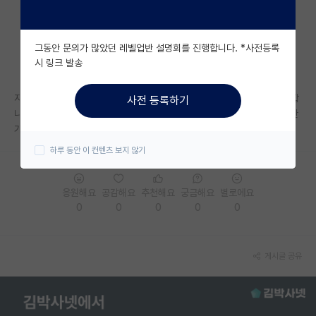
자유 게시판(아무개랩)
그동안 문의가 많았던 레벨업반 설명회를 진행합니다. *사전등록
미국 유학 게시판
시 링크 발송
미국 대학원 합격 후기 게시판
지방 국립대로 교수님이 너무 좋고 방향성 등등 교수님 하나 믿고 가려고 합
사전 등록하기
대학원생 모집 게시판
니다…허나 부모님은 절대 반대를 하시네요 대학원의 학벌이 그렇게 중요한
가요….
대학원 합격 후기 게시판
하루 동안 이 컨텐츠 보지 않기
연구실(PI) 홍보 게시판
응원해요
공감해요
추천해요
궁금해요
별로에요
석박사 채용 정보 게시판
0
0
0
0
0
임용 정보 게시판
학부 인턴 게시판
게시글 공유
취업 게시판
임용 후기 게시판