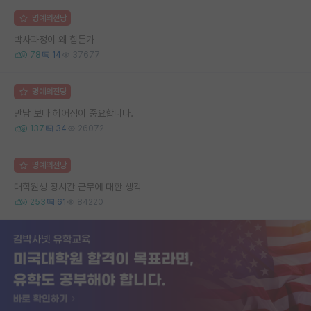
명예의전당
박사과정이 왜 힘든가
78
14
37677
명예의전당
만남 보다 헤어짐이 중요합니다.
137
34
26072
명예의전당
대학원생 장시간 근무에 대한 생각
253
61
84220