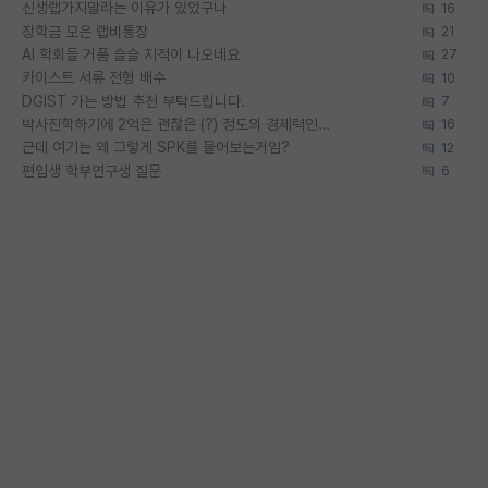
신생랩가지말라는 이유가 있었구나
16
장학금 모은 랩비통장
21
AI 학회들 거품 슬슬 지적이 나오네요
27
카이스트 서류 전형 배수
10
DGIST 가는 방법 추천 부탁드립니다.
7
박사진학하기에 2억은 괜찮은 (?) 정도의 경제력인가요
16
근데 여기는 왜 그렇게 SPK를 물어보는거임?
12
편입생 학부연구생 질문
6