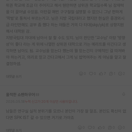
위권 학교에 조금 더 주어지고 해서 웬만하면 상위권 학교일수록 님 잠재력
재팬라운지 🌸
을 더 끌어낼 수있음. 이런걸 매번 구구절절 설명할 수 없으니 그냥 편하게
'학벌'로 퉁쳐서 부르는거고. 님은 지방 국립대라고 했지만 현실은 중경외시
급 라인만해도 공부 좀 했다 하는 애들은 거의 다 타대(skp/yk)로 상향지원
해서 대학원 감.
지방국립대 자대에 남아서 잘 할 수도 있지. 님이 판단한 '교수님' 이랑 '방향
성'이 좋다 라는 게 위에 나열한 상위권 대학으로 가는 메리트를 이긴다고 생
각하면 남아도 됨. 교수님을 믿는다 했는데 뭘 믿는건지 구체적인 걸 따져봐
야 하는거고, 의리로 믿고 간다고해서 그게 님 밥먹여주는 게 아님을 알고 잘
결정하셈.
0
0
7
1
2
대댓글 쓰기
울적한 쇼펜하우어
2026.05.18
누적 신고가 20개 이상인 사용자입니다.
남들은 연구실 실적 분위기를 모르니 본인이 가장 잘 알죠. 본인도 확신이 없
다면 SPK IST 갈 수 있으면 거기로 가야죠
0
0
0
0
0
대댓글 쓰기