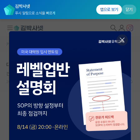
김박사넷
앱으로 보기
닫기
푸시 알림으로 소식을 빠르게
커뮤니티 홈
자유 게시판(아무개랩)
대학원생 모집
대학원 학벌
국내대학원 정보
건강한 피에르 페르마
연구실&오픈랩
2026.05.17
4
929
커뮤니티
커뮤니티 홈
전체글보기
베스트 게시판
IF 명예의전당