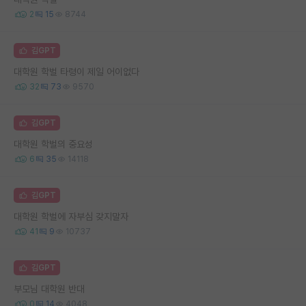
2
15
8744
김GPT
대학원 학벌 타령이 제일 어이없다
32
73
9570
김GPT
대학원 학벌의 중요성
6
35
14118
김GPT
대학원 학벌에 자부심 갖지말자
41
9
10737
김GPT
부모님 대학원 반대
0
14
4048