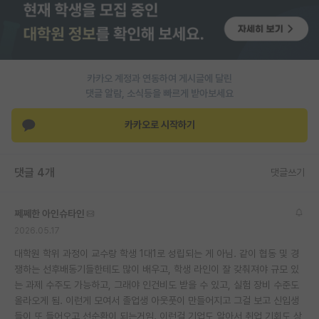
PI 전용 게시판
인문사회 계열 게시판
카카오 계정과 연동하여 게시글에 달린
특수/전문대학원 게시판
댓글 알람, 소식등을 빠르게 받아보세요
반도체/AI 게시판
카카오로 시작하기
장학금/장학생 게시판
학술 정보 게시판
댓글 4개
댓글쓰기
홍보 게시판
쩨쩨한 아인슈타인
커리어
2026.05.17
유학교육
대학원 학위 과정이 교수랑 학생 1대1로 성립되는 게 아님. 같이 협동 및 경
쟁하는 선후배동기들한테도 많이 배우고, 학생 라인이 잘 갖춰져야 규모 있
이벤트
는 과제 수주도 가능하고, 그래야 인건비도 받을 수 있고, 실험 장비 수준도
올라오게 됨. 이런게 모여서 졸업생 아웃풋이 만들어지고 그걸 보고 신입생
반도체 아카데미
들이 또 들어오고 선순환이 되는거임. 이런걸 기업도 알아서 취업 기회도 상