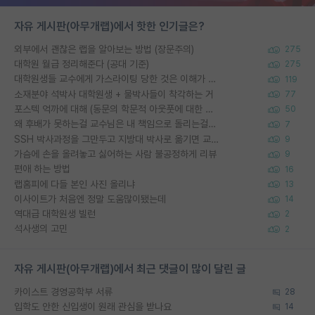
자유 게시판(아무개랩)에서 핫한 인기글은?
외부에서 괜찮은 랩을 알아보는 방법 (장문주의)
275
대학원 월급 정리해준다 (공대 기준)
275
대학원생들 교수에게 가스라이팅 당한 것은 이해가 갑니다. 안타깝네요.
119
소재분야 석박사 대학원생 + 물박사들이 착각하는 거
77
포스텍 억까에 대해 (동문의 학문적 아웃풋에 대한 반박)
50
왜 후배가 못하는걸 교수님은 내 책임으로 돌리는걸까요?
7
SSH 박사과정을 그만두고 지방대 박사로 옮기면 교수의 꿈은 끝일까요?
9
가슴에 손을 올려놓고 싫어하는 사람 불공정하게 리뷰
9
편애 하는 방법
16
랩홈피에 다들 본인 사진 올리냐
13
이사이트가 처음엔 정말 도움많이됐는데
14
역대급 대학원생 빌런
2
석사생의 고민
2
자유 게시판(아무개랩)에서 최근 댓글이 많이 달린 글
카이스트 경영공학부 서류
28
입학도 안한 신입생이 원래 관심을 받나요
14