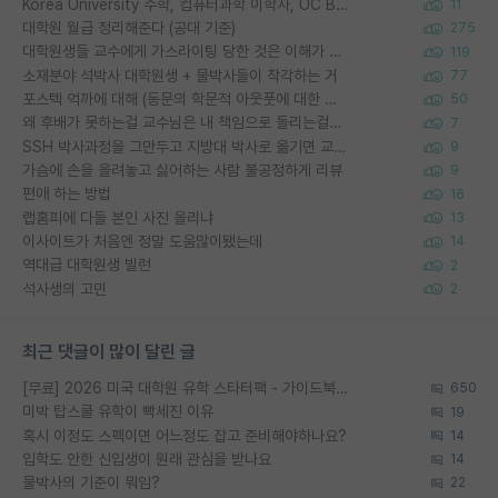
Korea University 수학, 컴퓨터과학 이학사, UC Berkeley 산업공학 대학원 공학박사가 되는 것은 쉽지 않겠죠?
11
대학원 월급 정리해준다 (공대 기준)
275
대학원생들 교수에게 가스라이팅 당한 것은 이해가 갑니다. 안타깝네요.
119
소재분야 석박사 대학원생 + 물박사들이 착각하는 거
77
포스텍 억까에 대해 (동문의 학문적 아웃풋에 대한 반박)
50
왜 후배가 못하는걸 교수님은 내 책임으로 돌리는걸까요?
7
SSH 박사과정을 그만두고 지방대 박사로 옮기면 교수의 꿈은 끝일까요?
9
가슴에 손을 올려놓고 싫어하는 사람 불공정하게 리뷰
9
편애 하는 방법
16
랩홈피에 다들 본인 사진 올리냐
13
이사이트가 처음엔 정말 도움많이됐는데
14
역대급 대학원생 빌런
2
석사생의 고민
2
최근 댓글이 많이 달린 글
[무료] 2026 미국 대학원 유학 스타터팩 - 가이드북 & 합격자 컨택메일 템플릿
650
미박 탑스쿨 유학이 빡세진 이유
19
혹시 이정도 스펙이면 어느정도 잡고 준비해야하나요?
14
입학도 안한 신입생이 원래 관심을 받나요
14
물박사의 기준이 뭐임?
22