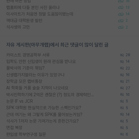
편애 하는 방법
16
랩홈피에 다들 본인 사진 올리냐
13
이사이트가 처음엔 정말 도움많이됐는데
14
역대급 대학원생 빌런
2
석사생의 고민
2
자유 게시판(아무개랩)에서 최근 댓글이 많이 달린 글
카이스트 경영공학부 서류
28
입학도 안한 신입생이 원래 관심을 받나요
14
물박사의 기준이 뭐임?
22
신생랩가지말라는 이유가 있었구나
16
장학금 모은 랩비통장
21
AI 학회들 거품 슬슬 지적이 나오네요
27
박사진학하기에 2억은 괜찮은 (?) 정도의 경제력인가요
16
논문 IF vs JCR
5
SPK 대학원 현실적으로 가능한 스펙인가요?
5
근데 여기는 왜 그렇게 SPK를 물어보는거임?
14
석사가 1저자 논문 가져가는게 흔한건가요?
5
면접 복장
5
편입생 학부연구생 질문
6