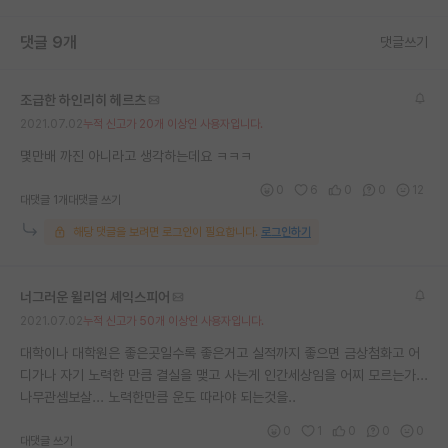
댓글 9개
댓글쓰기
조급한 하인리히 헤르츠
2021.07.02
누적 신고가 20개 이상인 사용자입니다.
몇만배 까진 아니라고 생각하는데요 ㅋㅋㅋ
0
6
0
0
12
대댓글 1개
대댓글 쓰기
해당 댓글을 보려면 로그인이 필요합니다.
로그인하기
너그러운 윌리엄 셰익스피어
2021.07.02
누적 신고가 50개 이상인 사용자입니다.
대학이나 대학원은 좋은곳일수록 좋은거고 실적까지 좋으면 금상첨화고 어
디가나 자기 노력한 만큼 결실을 맺고 사는게 인간세상임을 어찌 모르는가...
나무관셈보살... 노력한만큼 운도 따라야 되는것을..
0
1
0
0
0
대댓글 쓰기