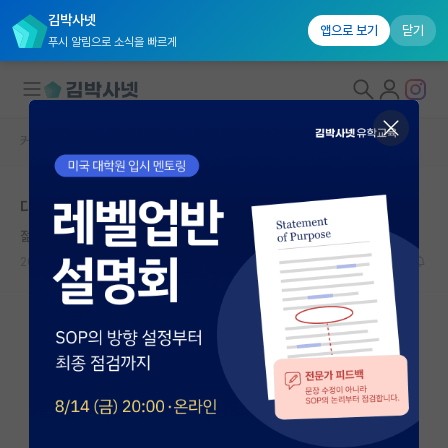
김박사넷
앱으로 보기
닫기
푸시 알림으로 소식을 빠르게
커뮤니티 홈
자유 게시판(아무개랩)
대학원생 모집
대학원 학벌에 자부심 갖지말자
국내대학원 정보
젊은 피보나치
연구실&오픈랩
2021.07.02
9
10738
커뮤니티
커뮤니티 홈
전체글보기
베스트 게시판
IF 명예의전당