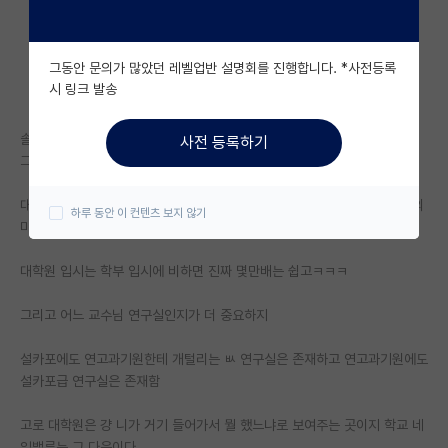
자유 게시판(아무개랩)
그동안 문의가 많았던 레벨업반 설명회를 진행합니다. *사전등록
미국 유학 게시판
시 링크 발송
미국 대학원 합격 후기 게시판
솔직히 학부 학벌은 그래도 살면서 좀 으쓱해지기도 하고 자랑하기도 하고
사전 등록하기
대학원생 모집 게시판
그러지만
대학원 합격 후기 게시판
대학원 학벌은 뭔 의미가 있냐 (물론 한국사회에선 여전히 설카포가 주는 의
하루 동안 이 컨텐츠 보지 않기
미가 꽤 있기야 하지만...아니면 유학갈때 라던지...)
연구실(PI) 홍보 게시판
대학원 입시는 학부 입시에 비하면 진짜 몇만배는 쉽고ㅋㅋㅋ
석박사 채용 정보 게시판
그리고 어느 교수님 연구실인지가 더 중요하지
임용 정보 게시판
학부 인턴 게시판
설카포에도 연고과기원한테 개털리는 ㅄ 연구실은 존재하고 연고과기원에도
설카포급 연구실은 존재함
취업 게시판
고로 대학원은 걍 니가 거기 들어가서 뭘 했느냐로 보여주는 곳이지 학교 네
임용 후기 게시판
임밸류는 그 다음이다