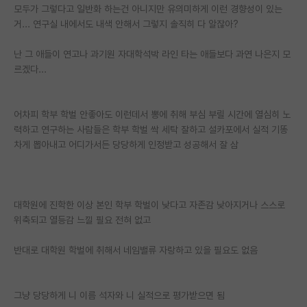
모두가 그렇다고 일반화 하는건 아니지만 유의미하게 이런 경향성이 있는
재팬라운지 🌸
거... 연구실 내에서도 내색 안해서 그렇지 솔직히 다 알잖아?
난 그 애들이 연고나 과기원 자대학석박 라인 타는 애들보다 과연 나은지 모
르겠다...
어차피 학부 학벌 안좋아도 이런데서 뽕에 취해 부심 부릴 시간에 열심히 노
력하고 연구하는 사람들은 학부 학벌 싹 세탁 잘하고 설카포에서 실적 기똥
차게 뽑아내고 어디가서든 당당하게 인정받고 성공해서 잘 삼
대학원에 진학한 이상 본인 학부 학벌이 낮다고 자존감 낮아지거나 스스로
위축되고 열등감 느낄 필요 전혀 없고
반대로 대학원 학벌에 취해서 네임밸류 자랑하고 있을 필요도 없음
그냥 당당하게 니 이름 석자와 니 실적으로 평가받으면 됨