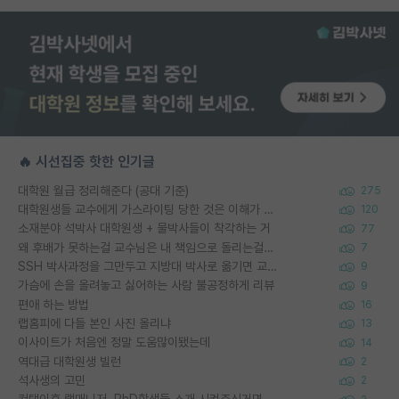
🔥 시선집중 핫한 인기글
대학원 월급 정리해준다 (공대 기준)
275
대학원생들 교수에게 가스라이팅 당한 것은 이해가 갑니다. 안타깝네요.
120
소재분야 석박사 대학원생 + 물박사들이 착각하는 거
77
왜 후배가 못하는걸 교수님은 내 책임으로 돌리는걸까요?
7
SSH 박사과정을 그만두고 지방대 박사로 옮기면 교수의 꿈은 끝일까요?
9
가슴에 손을 올려놓고 싫어하는 사람 불공정하게 리뷰
9
편애 하는 방법
16
랩홈피에 다들 본인 사진 올리냐
13
이사이트가 처음엔 정말 도움많이됐는데
14
역대급 대학원생 빌런
2
석사생의 고민
2