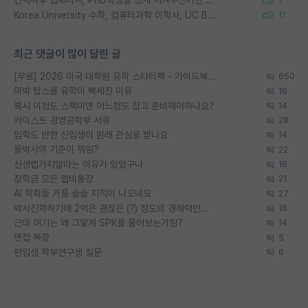
컨택이후 랩매니저, PhD학생들 소개 시켜주신거면 거의 컨펌에 가깝나요?
2
Korea University 수학, 컴퓨터과학 이학사, UC Berkeley 산업공학 대학원 공학박사가 되는 것은 쉽지 않겠죠?
11
최근 댓글이 많이 달린 글
[무료] 2026 미국 대학원 유학 스타터팩 - 가이드북 & 합격자 컨택메일 템플릿
650
미박 탑스쿨 유학이 빡세진 이유
19
혹시 이정도 스펙이면 어느정도 잡고 준비해야하나요?
14
카이스트 경영공학부 서류
28
입학도 안한 신입생이 원래 관심을 받나요
14
물박사의 기준이 뭐임?
22
신생랩가지말라는 이유가 있었구나
16
장학금 모은 랩비통장
21
AI 학회들 거품 슬슬 지적이 나오네요
27
박사진학하기에 2억은 괜찮은 (?) 정도의 경제력인가요
16
근데 여기는 왜 그렇게 SPK를 물어보는거임?
14
면접 복장
5
편입생 학부연구생 질문
6