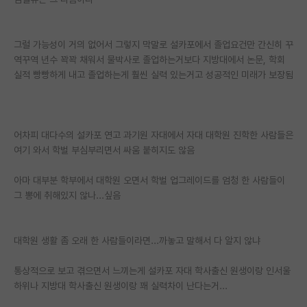
PI 전용 게시판
그럴 가능성이 거의 없어서 그렇지 막말로 설카포에서 졸업요건만 간신히 꾸
인문사회 계열 게시판
역꾸역 년수 꽉꽉 채워서 물박사로 졸업하는거보다 지방대에서 논문, 학회
실적 빵빵하게 내고 졸업하는게 훨씬 실력 있는거고 성공적인 미래가 보장됨
특수/전문대학원 게시판
반도체/AI 게시판
장학금/장학생 게시판
어차피 대다수의 설카포 연고 과기원 자대에서 자대 대학원 진학한 사람들은
여기 와서 학벌 부심부리면서 싸움 붙히지도 않음
학술 정보 게시판
아마 대부분 학부에서 대학원 오면서 학벌 업그레이드를 엄청 한 사람들이
홍보 게시판
그 뽕에 취해있지 않나...싶음
커리어
유학교육
대학원 생활 좀 오래 한 사람들이라면...까놓고 말해서 다 알지 않냐
이벤트
통상적으로 보고 겪으면서 느끼는게 설카포 자대 학사출신 원생이랑 인서울
하위나 지방대 학사출신 원생이랑 꽤 실력차이 난다는거...
반도체 아카데미