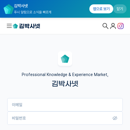
김박사넷
앱으로 보기
닫기
푸시 알림으로 소식을 빠르게
대학원생 모집
국내대학원 정보
연구실&오픈랩
Professional Knowledge & Experience Market,
김박사넷
커뮤니티
커리어
이메일
유학교육
이벤트
비밀번호
반도체 아카데미