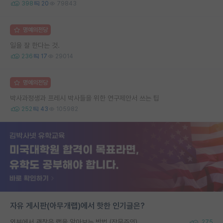
398
20
79843
명예의전당
일을 잘 한다는 것.
236
17
29014
명예의전당
박사과정생과 프레시 박사들을 위한 연구제안서 쓰는 팁
252
43
105982
자유 게시판(아무개랩)에서 핫한 인기글은?
외부에서 괜찮은 랩을 알아보는 방법 (장문주의)
275