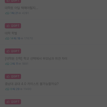
김GPT
대학원 어딜 택해야될지...
1
21
4281
김GPT
대학 학벌
14
18
17670
김GPT
[대학원 진학] 학교 선택에서 부모님과 의견 차이
2
11
1891
김GPT
충남대 공대 4.0 카이스트 불가능할까요?
6
29
11490
김GPT