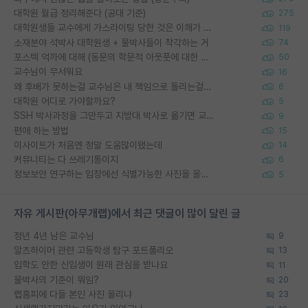
대학원 월급 정리해준다 (공대 기준)
275
대학원생들 교수에게 가스라이팅 당한 것은 이해가 갑니다. 안타깝네요.
119
소재분야 석박사 대학원생 + 물박사들이 착각하는 거
74
포스텍 억까에 대해 (동문의 학문적 아웃풋에 대한 반박)
50
교수님이 무서워요
16
왜 후배가 못하는걸 교수님은 내 책임으로 돌리는걸까요?
6
대학원 어디로 가야할까요?
5
SSH 박사과정을 그만두고 지방대 박사로 옮기면 교수의 꿈은 끝일까요?
9
편애 하는 방법
15
이사이트가 처음엔 정말 도움많이됐는데
14
커뮤니티는 다 쓰레기통이지
6
정보보안 연구하는 입장에선 식별가능한 사진을 올리는건 비추이긴함
5
자유 게시판(아무개랩)에서 최근 댓글이 많이 달린 글
정년 4년 남은 교수님
9
알츠하이머 관련 고등학생 탐구 포트폴리오
13
입학도 안한 신입생이 원래 관심을 받나요
11
물박사의 기준이 뭐임?
20
랩홈피에 다들 본인 사진 올리냐
23