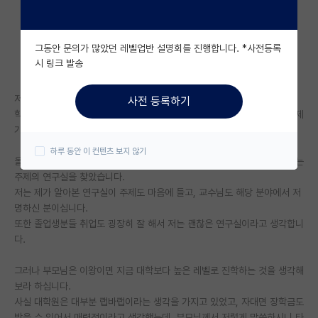
자유 게시판(아무개랩)
그동안 문의가 많았던 레벨업반 설명회를 진행합니다. *사전등록
미국 유학 게시판
시 링크 발송
미국 대학원 합격 후기 게시판
저는 현재 공대에서 4학년 1학기 재학중인 공대 학생입니다.
사전 등록하기
대학원생 모집 게시판
학부 레벨로 취업하면 대부분 회사에서 새로 다 배운다는 말을 듣고, 저는 제
가 배운 것들을 활용하고 싶어 대학원 진학을 고민하고 있습니다.
대학원 합격 후기 게시판
하루 동안 이 컨텐츠 보지 않기
올해 3월부터 자대 및 타대 연구실을 알아보며 고민하다 자대에 마음에 드는
연구실(PI) 홍보 게시판
주제의 연구실을 찾았습니다.
저는 제가 알아본 연구실이 주제도 마음에 들고, 교수님도 해당 분야에서 저
석박사 채용 정보 게시판
명하신 분이십니다.
또한 졸업생분들 취업도 굉장히 잘 해서 저는 괜찮은 연구실이라고 생각합니
임용 정보 게시판
다.
학부 인턴 게시판
그러나 부모님은 이왕이면 지금 대학보다 높은 레벨로 진학하는 것을 생각해
취업 게시판
보라 하십니다.
사실 대학원은 대부분 랩바랩이라는 생각을 가지고 있었고, 자대면 장학금도
임용 후기 게시판
받을 수 있어서 매력적이라고 생각했는데, 부모님께서 저렇게 말씀하시니 타