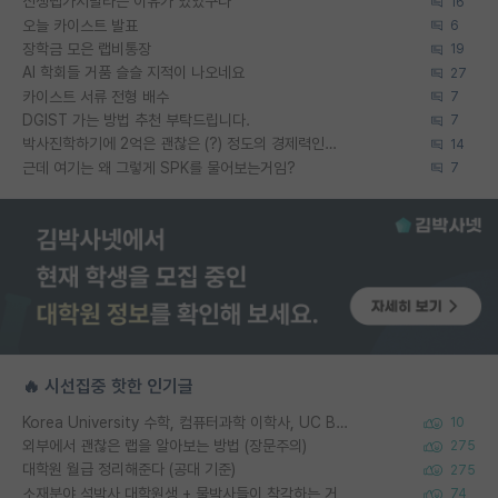
신생랩가지말라는 이유가 있었구나
16
오늘 카이스트 발표
6
장학금 모은 랩비통장
19
AI 학회들 거품 슬슬 지적이 나오네요
27
카이스트 서류 전형 배수
7
DGIST 가는 방법 추천 부탁드립니다.
7
박사진학하기에 2억은 괜찮은 (?) 정도의 경제력인가요
14
근데 여기는 왜 그렇게 SPK를 물어보는거임?
7
🔥 시선집중 핫한 인기글
Korea University 수학, 컴퓨터과학 이학사, UC Berkeley 산업공학 대학원 공학박사가 되는 것은 쉽지 않겠죠?
10
외부에서 괜찮은 랩을 알아보는 방법 (장문주의)
275
대학원 월급 정리해준다 (공대 기준)
275
소재분야 석박사 대학원생 + 물박사들이 착각하는 거
74