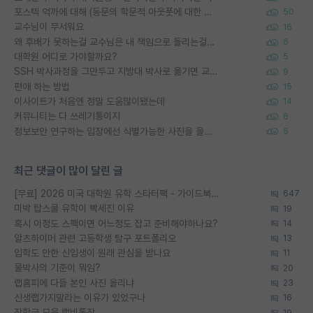
포스텍 억까에 대해 (동문의 학문적 아웃풋에 대한 반박)
50
교수님이 무서워요
16
왜 후배가 못하는걸 교수님은 내 책임으로 돌리는걸까요?
6
대학원 어디로 가야할까요?
5
SSH 박사과정을 그만두고 지방대 박사로 옮기면 교수의 꿈은 끝일까요?
9
편애 하는 방법
15
이사이트가 처음엔 정말 도움많이됐는데
14
커뮤니티는 다 쓰레기통이지
6
정보보안 연구하는 입장에선 식별가능한 사진을 올리는건 비추이긴함
5
최근 댓글이 많이 달린 글
[무료] 2026 미국 대학원 유학 스타터팩 - 가이드북 & 합격자 컨택메일 템플릿
647
미박 탑스쿨 유학이 빡세진 이유
19
혹시 이정도 스펙이면 어느정도 잡고 준비해야하나요?
14
알츠하이머 관련 고등학생 탐구 포트폴리오
13
입학도 안한 신입생이 원래 관심을 받나요
11
물박사의 기준이 뭐임?
20
랩홈피에 다들 본인 사진 올리냐
23
신생랩가지말라는 이유가 있었구나
16
장학금 모은 랩비통장
19