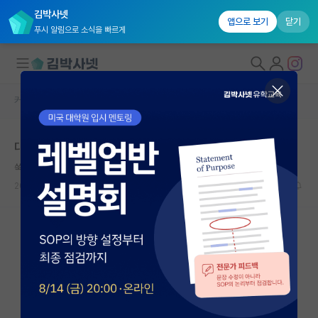
김박사넷
앱으로 보기
닫기
푸시 알림으로 소식을 빠르게
커뮤니티 홈
자유 게시판(아무개랩)
대학원생 모집
대학원 학벌
국내대학원 정보
쑥스러운 알베르 카뮈
연구실&오픈랩
2024.04.06
15
8741
커뮤니티
커뮤니티 홈
전체글보기
베스트 게시판
IF 명예의전당