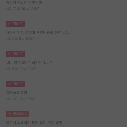
어짜피 학벌은 학부꺼봄
42
20
13197
김GPT
대학원 진학 결정과 부모님과의 진로 갈등
0
6
5298
김GPT
너네 연구실에도 낙하산 있냐?
6
10
3867
김GPT
지거국 대학원
1
13
5099
명예의전당
연구실 뚝딱이가 되지 않기 위한 방법