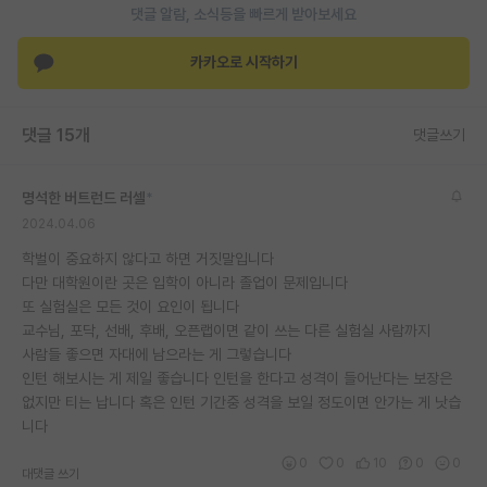
댓글 알람, 소식등을 빠르게 받아보세요
재팬라운지 🌸
카카오로 시작하기
댓글 15개
댓글쓰기
명석한 버트런드 러셀
*
2024.04.06
학벌이 중요하지 않다고 하면 거짓말입니다
다만 대학원이란 곳은 입학이 아니라 졸업이 문제입니다
또 실험실은 모든 것이 요인이 됩니다
교수님, 포닥, 선배, 후배, 오픈랩이면 같이 쓰는 다른 실험실 사람까지
사람들 좋으면 자대에 남으라는 게 그렇습니다
인턴 해보시는 게 제일 좋습니다 인턴을 한다고 성격이 들어난다는 보장은
없지만 티는 납니다 혹은 인턴 기간중 성격을 보일 정도이면 안가는 게 낫습
니다
0
0
10
0
0
대댓글 쓰기