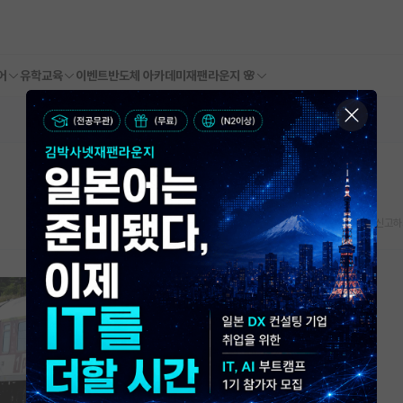
어
유학교육
이벤트
반도체 아카데미
재팬라운지 🌸
스크랩
신고하