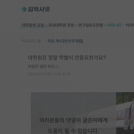
대학원생 모집
국내대학원 정보
연구실&오픈랩
커뮤니티
커리
커뮤니티 홈
자유 게시판(아무개랩)
대학원은 정말 학벌이 안중요한가요?
찌질한 앨런 튜링
2024.07.15
33
9216