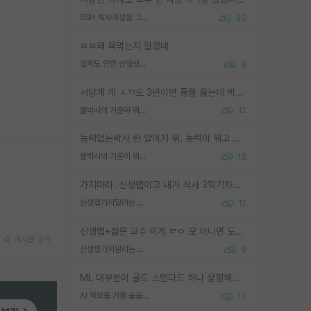
SSH 박사과정을 그만두고 지방대 박사로 옮기면 교수의 꿈은 끝일까요?
20
ㅉㅉ왜 욕먹는지 알겠네
입학도 안한 신입생이 원래 관심을 받나요
9
서당개 개 ㅅㄲ도 3년이면 풍월 읊는데 박사 5년 이상 대리고 있으면서 물된건 교수 탓 맞는ㄱ게 거기가 서당이 아니란 소리임
물박사의 기준이 뭐임?
12
능력없는박사 란 말이지 뭐. 능력이 뭐고 능력이 있다는게 뭔지는 사람마다 기준이 다르니까 얘기해봐야 서로 자기 기준만 얘기해서 논쟁이 끝이 안나고. 주위에서 능력있고 야심있는 신입생이 교수가 유의미한 피드백을 아예 안주면서 제대로된 과제에 참여해볼 기회도 제공하지 않고 잡일 뺑뺑이만 돌려서 맨날 단순작업만 하면서 밤새다가 눈빛이 점점 죽어가는걸 본 사람은 물박사는 교수탓이라고 하고, 교수는 이것저것 알려도 주고 기회도 주고 사수 동기 붙여주면서 어떻게든 끌고가려고 하는데 본인이 매일 뺀질거리면서 출근 하는둥마는둥 하다가 기껏 와서도 폰이나 쳐다보다가 실험 망치고 저녁약속있어서 먼저 가볼게요~ 하는걸 본 사람은 물박사는 본인탓이라고 함.
물박사의 기준이 뭐임?
13
가지마라. 신생랩이고 내가 석사 3학기차인데 최고참인데 나도 아무것도 모르는데 교수가 후배들 왜 논문 교육 안시키냐. 논문 왜 안 써오냐 닦달한다
신생랩가지말라는 이유가 있었구나
12
신생랩+젊은 교수 이게 ㄹㅇ 모 아니면 도인듯.
게시글 공유
신생랩가지말라는 이유가 있었구나
9
ML 대부분이 골드 스탠다드 하나 상정해놓고 (벤치마크 데이터셋이 여러 개면 여러 개 상정) 그거 얼마나 잘 맞추나 싸움임 가끔 번뜩이는 설계 철학을 보여주는 논문들도 있지만 대부분 그거 성적 얼마나 더 올리느라에 혈안이 되어 있는 측면이 잇음
AI 학회들 거품 슬슬 지적이 나오네요
10