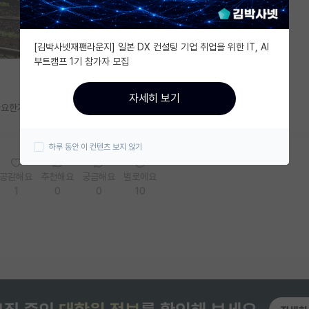
[김박사넷재팬라운지] 일본 DX 컨설팅 기업 취업을 위한 IT, AI
부트캠프 1기 참가자 모집
자세히 보기
요한가요..?
하루 동안 이 컨텐츠 보지 않기
공감해요
추천해요
궁금해요
별로에요
1
0
0
10