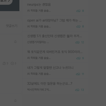
neurips는 괜찮음
AI 학회들 거품 슬슬 지적이 나오네요
8
open ai가 ai대장아님? 그럼 쟤가 하는 말이 다 맞겠네
댓글쓰기
AI 학회들 거품 슬슬 지적이 나오네요
8
신생랩 1기 출신인데 신생랩은 줠라 무거운 바벨 같은거임. 들면 대박인데 못들면 깔려 죽음. 아무도 알려주지 않는 환경에서 자생해야하지만, 일단 살아남았다면 그 어떤 사람보다 악착같고 생존력 높은 사람으로 거듭날 수 있음
신생랩가지말라는 이유가 있었구나
12
뭐 토익같은게 되버린거죠 토익 900이라고 영어잘하는건 아닙니다만 잘하는사람은 다 900을 넘는 그런
AI 학회들 거품 슬슬 지적이 나오네요
9
3
3
3
내가 그렇게 말할땐 신고나 누르더니
AI 학회들 거품 슬슬 지적이 나오네요
11
32살에도 이런 질문을 하는군요...?
박사진학하기에 2억은 괜찮은 (?) 정도의 경제력인가요
13