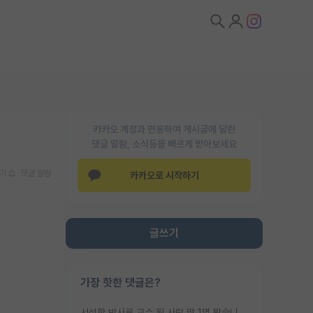
카카오 계정과 연동하여 게시글에 달린
댓글 알람, 소식등을 빠르게 받아보세요
기
댓글 알람
카카오로 시작하기
글쓰기
가장 핫한 댓글은?
서성한 박사로 교수 된 사람 딱 1명 봤습니다. 근데 지방대 박사로 교수된 거는 기적이 일어나야되요. 서성한 학부부터여도 빡센게 교수임용일텐데 지방대박사로 무슨 교수가 되나요...... 중소기업/중견기업 팀장급/연구소장급이나 될거 같네요.