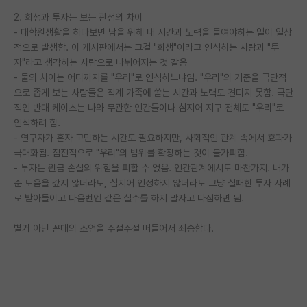
2. 희생과 투자는 보는 관점의 차이
PI 전용 게시판
- 대학원생활을 하다보면 남을 위해 내 시간과 노력을 들여야하는 일이 일상
적으로 발생함. 이 게시판에서는 그걸 "희생"이라고 인식하는 사람과 "투
인문사회 계열 게시판
자"라고 생각하는 사람으로 나뉘어지는 것 같음
특수/전문대학원 게시판
- 둘의 차이는 어디까지를 "우리"로 인식하느냐임. "우리"의 기준을 극단적
으로 좁게 보는 사람들은 직계 가족에 쏟는 시간과 노력도 견디지 못함. 극단
반도체/AI 게시판
적인 반대 케이스는 나와 무관한 인간들이나 심지어 지구 전체도 "우리"로
인식하려 함.
장학금/장학생 게시판
- 연구자가 혼자 고민하는 시간도 필요하지만, 사회적인 관계 속에서 효과가
극대화됨. 점진적으로 "우리"의 범위를 확장하는 것이 불가피함.
학술 정보 게시판
- 투자는 원금 손실의 위험을 피할 수 없음. 인간관계에서도 마찬가지. 내가
준 도움을 갚지 않더라도, 심지어 인정하지 않더라도 그냥 실패한 투자 사례
홍보 게시판
로 받아들이고 다음번엔 같은 실수를 하지 말자고 다짐하면 됨.
커리어
별거 아닌 꼰대의 조언을 주절주절 떠들어서 죄송함다.
유학교육
이벤트
반도체 아카데미