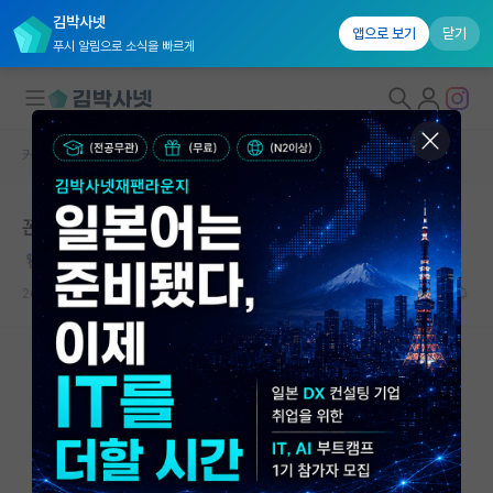
김박사넷
앱으로 보기
닫기
푸시 알림으로 소식을 빠르게
커뮤니티 홈
자유 게시판(아무개랩)
대학원생 모집
꼰대의 잡다한 조언들
국내대학원 정보
정직한 어니스트 러더퍼드
연구실&오픈랩
2026.05.16
6
3109
커뮤니티
커뮤니티 홈
전체글보기
베스트 게시판
IF 명예의전당