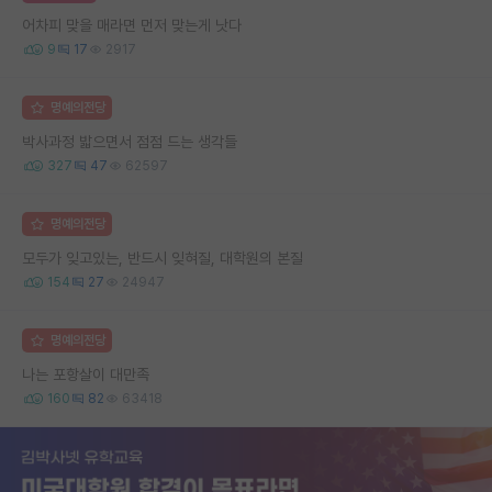
어차피 맞을 매라면 먼저 맞는게 낫다
9
17
2917
명예의전당
박사과정 밟으면서 점점 드는 생각들
327
47
62597
명예의전당
모두가 잊고있는, 반드시 잊혀질, 대학원의 본질
154
27
24947
명예의전당
나는 포항살이 대만족
160
82
63418