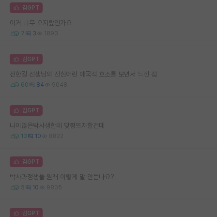
김GPT
이거 너무 오지랖인가요
7
3
1893
김GPT
전한길 선생님의 진심어린 애국적 호소를 보면서 느낀 점
60
84
9048
김GPT
나이많은박사생한테 맞짱뜨자할건데
13
10
8822
김GPT
박사과정생들 원래 이렇게 말 안듣나요?
5
10
9805
김GPT