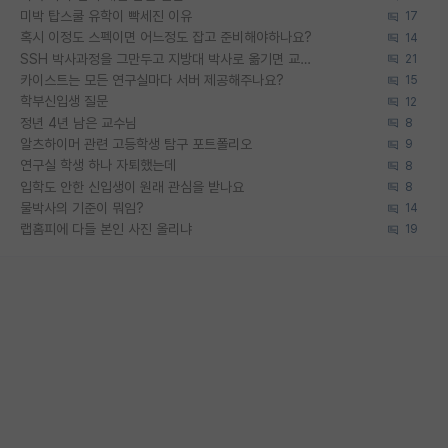
미박 탑스쿨 유학이 빡세진 이유
17
혹시 이정도 스펙이면 어느정도 잡고 준비해야하나요?
14
SSH 박사과정을 그만두고 지방대 박사로 옮기면 교수의 꿈은 끝일까요?
21
카이스트는 모든 연구실마다 서버 제공해주나요?
15
학부신입생 질문
12
정년 4년 남은 교수님
8
알츠하이머 관련 고등학생 탐구 포트폴리오
9
연구실 학생 하나 자퇴했는데
8
입학도 안한 신입생이 원래 관심을 받나요
8
물박사의 기준이 뭐임?
14
랩홈피에 다들 본인 사진 올리냐
19