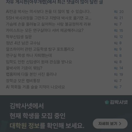
자유 게시판(아무개랩)에서 최근 댓글이 많이 달린 글
AI전공 박사는 의사보다 돈을 더 많이 벌 수 있습니다.
20
SSH 박사과정을 그만두고 지방대 박사로 옮기면 교수의 꿈은 끝일까요?
21
가슴에 손을 올려놓고 싫어하는 사람 불공정하게 리뷰
7
카이스트는 모든 연구실마다 서버 제공해주나요?
15
학부신입생 질문
12
정년 4년 남은 교수님
8
알츠하이머 관련 고등학생 탐구 포트폴리오
9
연구실 학생 하나 자퇴했는데
8
입학도 안한 신입생이 원래 관심을 받나요
8
물박사의 기준이 뭐임?
14
랩홈피에 다들 본인 사진 올리냐
19
장학금 모은 랩비통장
7
AI 학회들 거품 슬슬 지적이 나오네요
7