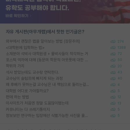
자유 게시판(아무개랩)에서 핫한 인기글은?
외부에서 괜찮은 랩을 알아보는 방법 (장문주의)
274
<대학원에 입학하는 법>
1388
소재분야 석박사 대학원생 + 물박사들이 착각하는 거
72
포스텍 억까에 대해 (동문의 학문적 아웃풋에 대한 반박)
50
학위의 가치
20
석사 받았는데도 교수랑 연락한다.
43
교수님이 슬럼프에 빠지게 되는 과정
40
왜 후배가 못하는걸 교수님은 내 책임으로 돌리는걸까요?
4
대학원 어디로 가야할까요?
5
편애 하는 방법
12
이사이트가 처음엔 정말 도움많이됐는데
13
커뮤니티는 다 쓰레기통이지
5
정보보안 연구하는 입장에선 식별가능한 사진을 올리는건 비추이긴함
5