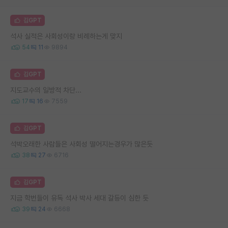
김GPT
석사 실적은 사회성이랑 비례하는게 맞지
54
11
9894
김GPT
지도교수의 일방적 차단...
17
16
7559
김GPT
석박오래한 사람들은 사회성 떨어지는경우가 많은듯
38
27
6716
김GPT
지금 학번들이 유독 석사 박사 세대 갈등이 심한 듯
39
24
6668