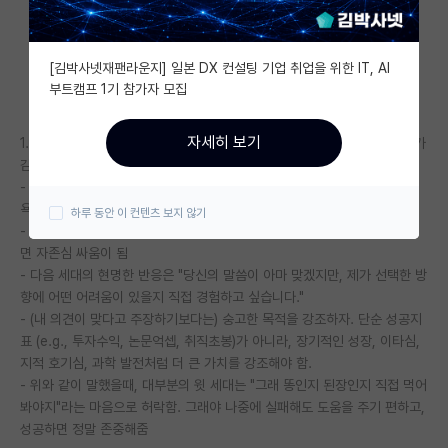
자유 게시판(아무개랩)
[김박사넷재팬라운지] 일본 DX 컨설팅 기업 취업을 위한 IT, AI
미국 유학 게시판
부트캠프 1기 참가자 모집
미국 대학원 합격 후기 게시판
자세히 보기
1. 부모/스승/선배의 조언을 따르지 않을 때에는 "내가 맞다"가 아니라 "내가
대학원생 모집 게시판
감당한다"의 마음가짐
- 윗 세대는 순수하게 도움을 주고 싶어서 (혹은 일그러진 자존감이나 지배
대학원 합격 후기 게시판
욕구를 채우기 위해) 조언함
하루 동안 이 컨텐츠 보지 않기
- 세대가 다르면 경험이 다르기 때문에, 누구의 의견이 맞는지를 겨루다 보
연구실(PI) 홍보 게시판
면 자존심 싸움이 됨
- 다음 세대의 현명한 반응은 "당신의 말씀이 아마 맞겠지만, 제가 선택한 방
석박사 채용 정보 게시판
향에 어떤 어려움이 있을지 직접 경험하고 싶습니다."
임용 정보 게시판
- (내 의견이 맞다고 주장하기보다는) 숭고한 목적을 강조하자. 단순 성공지
표 (e.g., 투자수익, 논문억셉, 취직초봉)가 아니라, 장기적인 성장, 이타심,
학부 인턴 게시판
지적 호기심, 과학 발전처럼 더 큰 가치를 강조해야 함.
- 위와 같이 말했을때, 대부분의 윗 세대는 "그래 똥인지 된장인지 직접 먹어
취업 게시판
봐야지"라는 마음으로 허락함. 그래야 나중에 실패해도 도움을 주기 편하고,
성공하면 정말 존중해줌
임용 후기 게시판