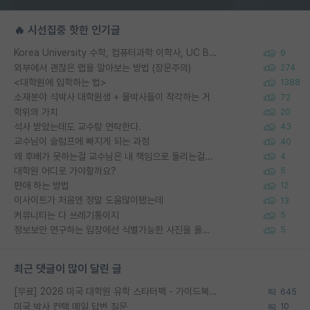
🔥 시선집중 핫한 인기글
Korea University 수학, 컴퓨터과학 이학사, UC Berkeley 산업공학 대학원 공학박사가 되는 것은 쉽지 않겠죠?
9
외부에서 괜찮은 랩을 알아보는 방법 (장문주의)
274
<대학원에 입학하는 법>
1388
소재분야 석박사 대학원생 + 물박사들이 착각하는 거
72
학위의 가치
20
석사 받았는데도 교수랑 연락한다.
43
교수님이 슬럼프에 빠지게 되는 과정
40
왜 후배가 못하는걸 교수님은 내 책임으로 돌리는걸까요?
4
대학원 어디로 가야할까요?
5
편애 하는 방법
12
이사이트가 처음엔 정말 도움많이됐는데
13
커뮤니티는 다 쓰레기통이지
5
정보보안 연구하는 입장에선 식별가능한 사진을 올리는건 비추이긴함
5
최근 댓글이 많이 달린 글
[무료] 2026 미국 대학원 유학 스타터팩 - 가이드북 & 합격자 컨택메일 템플릿
645
미국 박사 컨택 메일 답변 질문
10