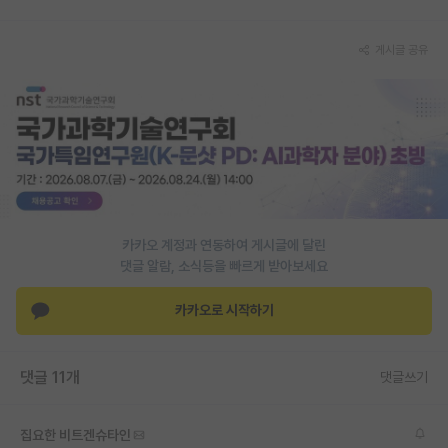
PI 전용 게시판
게시글 공유
인문사회 계열 게시판
특수/전문대학원 게시판
반도체/AI 게시판
장학금/장학생 게시판
학술 정보 게시판
카카오 계정과 연동하여 게시글에 달린
댓글 알람, 소식등을 빠르게 받아보세요
홍보 게시판
커리어
카카오로 시작하기
유학교육
댓글 11개
댓글쓰기
이벤트
반도체 아카데미
집요한 비트겐슈타인