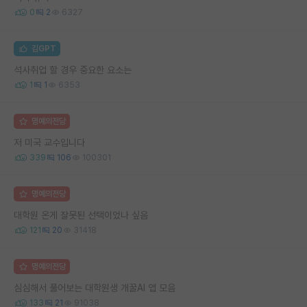
0
2
6327
김GPT
석사취업 할 경우 중요한 요소는
1
1
6353
명예의전당
저 미국 교수입니다
339
106
100301
명예의전당
대학원 온게 잘못된 선택이었나 싶음
121
20
31418
명예의전당
심심해서 풀어보는 대학원생 개꿀AI 앱 모음
133
21
91038