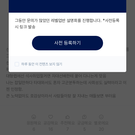
자유 게시판(아무개랩)
그동안 문의가 많았던 레벨업반 설명회를 진행합니다. *사전등록
미국 유학 게시판
시 링크 발송
미국 대학원 합격 후기 게시판
사전 등록하기
대학원생 모집 게시판
선배가 챙겨주는 애는 선배따라 다니면서 같이 놀아주기만 했는데 논문 이름
그냥 넣어주고
대학원 합격 후기 게시판
선배 눈에 거슬리는 애는 잡일만 시키고 공동과제나 논문에 이름은 커녕 레
하루 동안 이 컨텐츠 보지 않기
퍼도 안 도와주는데ㅋㅋㅋㅋ
연구실(PI) 홍보 게시판
대형랩에선 석사취업할거면 자대선배한테 붙어 다니는게 맞음
나는 잡일만하다 타대와서도 혼자 고군분투하는데 사회성도 실력이라고 이
석박사 채용 정보 게시판
젠 인정함.
큰 노력없이도 호감상이라서 사람들이랑 잘 지내는 애들보면 부러움
임용 정보 게시판
학부 인턴 게시판
취업 게시판
응원해요
공감해요
추천해요
궁금해요
별로에요
6
16
7
5
20
임용 후기 게시판