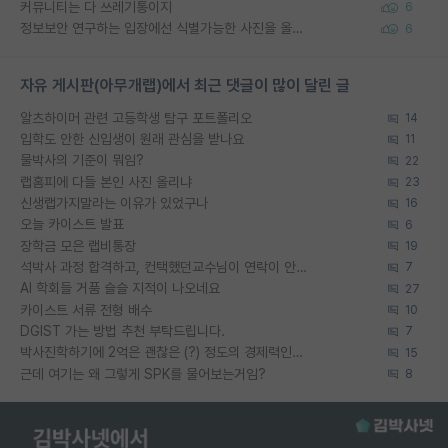
커뮤니티는 다 쓰레기통이지
6
정보보안 연구하는 입장에선 식별가능한 사진을 올리는건 비추이긴함
6
자유 게시판(아무개랩)에서 최근 댓글이 많이 달린 글
알츠하이머 관련 고등학생 탐구 포트폴리오
14
입학도 안한 신입생이 원래 관심을 받나요
11
물박사의 기준이 뭐임?
22
랩홈피에 다들 본인 사진 올리냐
23
신생랩가지말라는 이유가 있었구나
16
오늘 카이스트 발표
6
장학금 모은 랩비통장
19
석박사 과정 합격하고, 컨택했던교수님이 연락이 안됩니다...
7
AI 학회들 거품 슬슬 지적이 나오네요
27
카이스트 서류 전형 배수
10
DGIST 가는 방법 추천 부탁드립니다.
7
박사진학하기에 2억은 괜찮은 (?) 정도의 경제력인가요
15
근데 여기는 왜 그렇게 SPK를 물어보는거임?
8