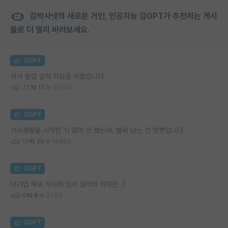
김박사넷의 새로운 거인, 인공지능 김GPT가 추천하는 게시
물로 더 멀리 바라보세요.
김GPT
석사 졸업 실적 자랑좀 하겠습니다.
77
17
17935
김GPT
석사생활을 시작한 지 얼마 안 됐는데, 벌써 남는 건 빚뿐입니다
19
20
14669
김GPT
대기업 목표 석사에 있어 실적의 의미란..?
0
8
2753
김GPT