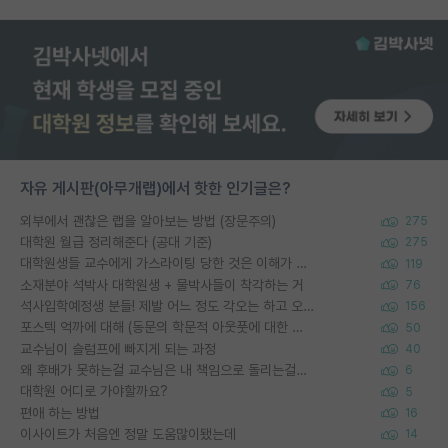
자유 게시판(아무개랩)에서 핫한 인기글은?
외부에서 괜찮은 랩을 알아보는 방법 (장문주의)
275
대학원 월급 정리해준다 (공대 기준)
275
대학원생들 교수에게 가스라이팅 당한 것은 이해가 갑니다. 안타깝네요.
119
소재분야 석박사 대학원생 + 물박사들이 착각하는 거
76
석사입학예정생 분들! 제발 어느 정도 각오는 하고 오세요.
156
포스텍 억까에 대해 (동문의 학문적 아웃풋에 대한 반박)
50
교수님이 슬럼프에 빠지게 되는 과정
40
왜 후배가 못하는걸 교수님은 내 책임으로 돌리는걸까요?
6
대학원 어디로 가야할까요?
5
편애 하는 방법
16
이사이트가 처음엔 정말 도움많이됐는데
14