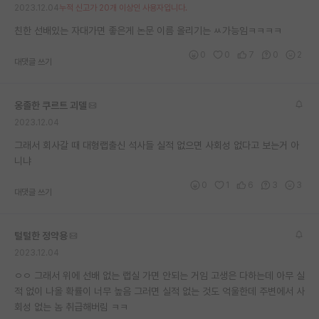
2023.12.04
누적 신고가 20개 이상인 사용자입니다.
재팬라운지 🌸
친한 선배있는 자대가면 좋은게 논문 이름 올리기는 ㅆ가능임ㅋㅋㅋㅋ
0
0
7
0
2
대댓글 쓰기
옹졸한 쿠르트 괴델
2023.12.04
그래서 회사갈 때 대형랩출신 석사들 실적 없으면 사회성 없다고 보는거 아
니냐
0
1
6
3
3
대댓글 쓰기
털털한 정약용
2023.12.04
ㅇㅇ 그래서 위에 선배 없는 랩실 가면 안되는 거임 고생은 다하는데 아무 실
적 없이 나올 확률이 너무 높음 그러면 실적 없는 것도 억울한데 주변에서 사
회성 없는 놈 취급해버림 ㅋㅋ