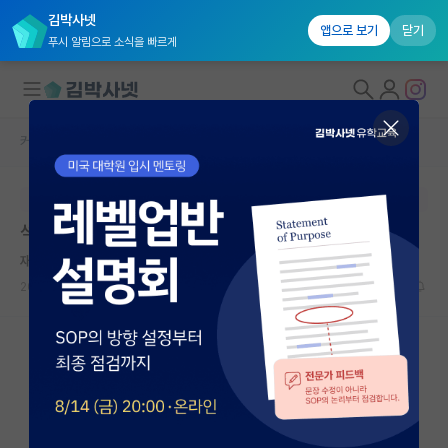
김박사넷
앱으로 보기
닫기
푸시 알림으로 소식을 빠르게
커뮤니티 홈
자유 게시판(아무개랩)
대학원생 모집
본문이 수정되지 않는 박제글입니다.
국내대학원 정보
석사 실적은 사회성이랑 비례하는게 맞지
연구실&오픈랩
재빠른 르네 데카르트
커뮤니티
2023.12.04
11
9900
커뮤니티 홈
전체글보기
베스트 게시판
IF 명예의전당