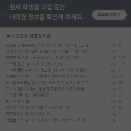
🔥 시선집중 핫한 인기글
Korea University 수학, 컴퓨터과학 이학사, UC Berkeley 산업공학 대학원 공학박사가 되는 것은 쉽지 않겠죠?
10
비지거국 지방국립대 4.38/4.5 -> GIST 기계로봇공학과 석사
4
외부에서 괜찮은 랩을 알아보는 방법 (장문주의)
275
대학원 월급 정리해준다 (공대 기준)
275
대학원생들 교수에게 가스라이팅 당한 것은 이해가 갑니다. 안타깝네요.
119
소재분야 석박사 대학원생 + 물박사들이 착각하는 거
76
석사입학예정생 분들! 제발 어느 정도 각오는 하고 오세요.
156
포스텍 억까에 대해 (동문의 학문적 아웃풋에 대한 반박)
50
대학원 어디로 가야할까요?
5
편애 하는 방법
16
이사이트가 처음엔 정말 도움많이됐는데
14
커뮤니티는 다 쓰레기통이지
6
정보보안 연구하는 입장에선 식별가능한 사진을 올리는건 비추이긴함
6