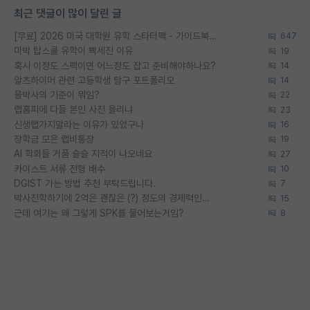
최근 댓글이 많이 달린 글
[무료] 2026 미국 대학원 유학 스타터팩 - 가이드북 & 합격자 컨택메일 템플릿
647
미박 탑스쿨 유학이 빡세진 이유
19
혹시 이정도 스펙이면 어느정도 잡고 준비해야하나요?
14
알츠하이머 관련 고등학생 탐구 포트폴리오
14
물박사의 기준이 뭐임?
22
랩홈피에 다들 본인 사진 올리냐
23
신생랩가지말라는 이유가 있었구나
16
장학금 모은 랩비통장
19
AI 학회들 거품 슬슬 지적이 나오네요
27
카이스트 서류 전형 배수
10
DGIST 가는 방법 추천 부탁드립니다.
7
박사진학하기에 2억은 괜찮은 (?) 정도의 경제력인가요
15
근데 여기는 왜 그렇게 SPK를 물어보는거임?
8