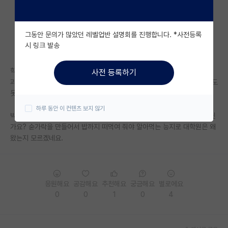
자유 게시판(아무개랩)
그동안 문의가 많았던 레벨업반 설명회를 진행합니다. *사전등록
미국 유학 게시판
시 링크 발송
미국 대학원 합격 후기 게시판
학과장님을 지도교수로 두고있는 풀타임 박사과정생 입니다.
사전 등록하기
대학원생 모집 게시판
과 특성상 파트타임 학생들이 많은데, 이메일로 공지하고 카톡으로 알려줘도
못알아 쳐먹는 파트 박사들때문에 미치고 팔짝 뛰겠습니다.
대학원 합격 후기 게시판
하루 동안 이 컨텐츠 보지 않기
박사과정씩이나 됐으면 학교내에서 제 앞가림은 혼자서 잘 해야되는것 아닌
연구실(PI) 홍보 게시판
가요? 숟가락을 만들어서 밥까지 떠먹여 줘야 알아먹는 능지로 대학원은 왜
왔는지 모르겠네요.
석박사 채용 정보 게시판
임용 정보 게시판
학부 인턴 게시판
응원해요
공감해요
추천해요
궁금해요
별로에요
0
0
1
0
4
취업 게시판
임용 후기 게시판