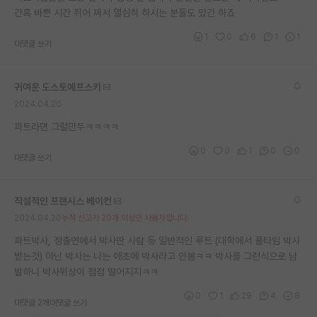
간혹 바쁜 시간 쥐어 짜서 열심히 하시는 분들도 있긴 하죠
재팬라운지 🌸
1
0
6
1
1
대댓글 쓰기
귀여운 도스토예프스키
2024.04.20
파트라면 그럴만두ㅋㅋㅋㅋ
0
0
1
0
0
대댓글 쓰기
직설적인 프랜시스 베이컨
2024.04.20
누적 신고가 20개 이상인 사용자입니다.
파트박사, 정출연에서 박사딴 사람 등 일반적인 루트 (대학에서 풀타임 박사
받는것) 아닌 박사는 나는 애초에 박사라고 안봄ㅋㅋ 박사를 그런식으로 남
발하니 박사위상이 점점 떨어지지ㅋㅋ
0
1
29
4
8
대댓글 2개
대댓글 쓰기