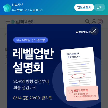
김박사넷
앱으로 보기
닫기
푸시 알림으로 소식을 빠르게
커뮤니티 홈
자유 게시판(아무개랩)
대학원생 모집
박사과정생들 원래 이렇게 말 안듣나요?
국내대학원 정보
웃는 레오나르도 다빈치
연구실&오픈랩
2024.04.20
10
9814
커뮤니티
커뮤니티 홈
전체글보기
베스트 게시판
IF 명예의전당