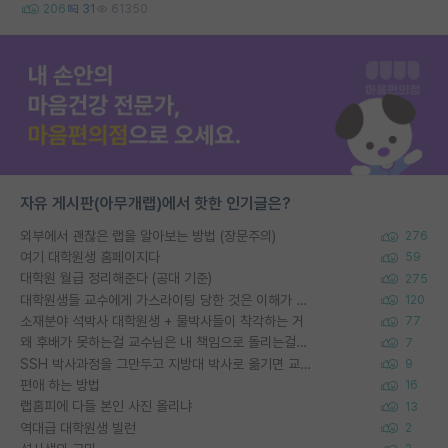
206
31
61350
자유 게시판(아무개랩)에서 핫한 인기글은?
외부에서 괜찮은 랩을 알아보는 방법 (장문주의)
276
여기 대학원생 홈페이지다
59
대학원 월급 정리해준다 (공대 기준)
275
대학원생들 교수에게 가스라이팅 당한 것은 이해가 갑니다. 안타깝네요.
120
소재분야 석박사 대학원생 + 물박사들이 착각하는 거
77
왜 후배가 못하는걸 교수님은 내 책임으로 돌리는걸까요?
7
SSH 박사과정을 그만두고 지방대 박사로 옮기면 교수의 꿈은 끝일까요?
9
편애 하는 방법
16
랩홈피에 다들 본인 사진 올리냐
13
역대급 대학원생 빌런
2