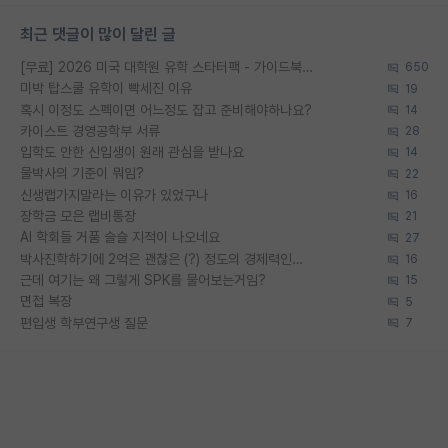
최근 댓글이 많이 달린 글
[무료] 2026 미국 대학원 유학 스타터팩 - 가이드북 & 합격자 컨택메일 템플릿
650
미박 탑스쿨 유학이 빡세진 이유
19
혹시 이정도 스펙이면 어느정도 잡고 준비해야하나요?
14
카이스트 경영공학부 서류
28
입학도 안한 신입생이 원래 관심을 받나요
14
물박사의 기준이 뭐임?
22
신생랩가지말라는 이유가 있었구나
16
장학금 모은 랩비통장
21
AI 학회들 거품 슬슬 지적이 나오네요
27
박사진학하기에 2억은 괜찮은 (?) 정도의 경제력인가요
16
근데 여기는 왜 그렇게 SPK를 물어보는거임?
15
면접 복장
5
편입생 학부연구생 질문
7