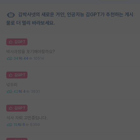
김박사넷의 새로운 거인, 인공지능 김GPT가 추천하는 게시
물로 더 멀리 바라보세요.
김GPT
박사과정을 포기해야할까요?
34
44
10514
김GPT
넋두리
42
4
3831
김GPT
석사 자퇴 고민중입니다.
15
6
6399