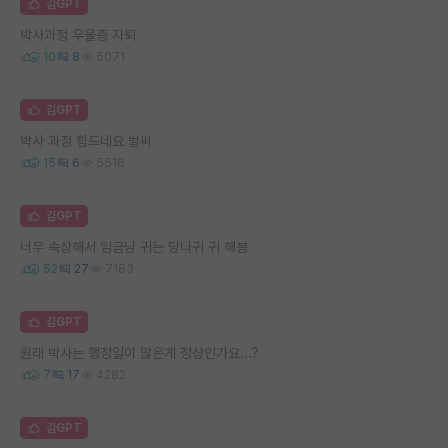
김GPT
박사과정 우울증 자퇴
10
8
5071
김GPT
박사 과정 힘드네요 벌써
15
6
5518
김GPT
너무 속상해서 임금님 귀는 당나귀 귀 해봄
52
27
7183
김GPT
원래 박사는 행정일이 많은게 정상인가요...?
7
17
4282
김GPT