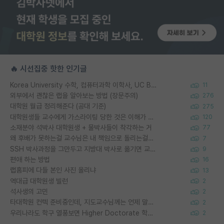
🔥 시선집중 핫한 인기글
Korea University 수학, 컴퓨터과학 이학사, UC Berkeley 산업공학 대학원 공학박사가 되는 것은 쉽지 않겠죠?
11
외부에서 괜찮은 랩을 알아보는 방법 (장문주의)
276
대학원 월급 정리해준다 (공대 기준)
275
대학원생들 교수에게 가스라이팅 당한 것은 이해가 갑니다. 안타깝네요.
120
소재분야 석박사 대학원생 + 물박사들이 착각하는 거
77
왜 후배가 못하는걸 교수님은 내 책임으로 돌리는걸까요?
7
SSH 박사과정을 그만두고 지방대 박사로 옮기면 교수의 꿈은 끝일까요?
9
편애 하는 방법
16
랩홈피에 다들 본인 사진 올리냐
13
역대급 대학원생 빌런
2
석사생의 고민
2
타대학원 컨텍 준비중인데, 지도교수님께는 언제 말씀드려야 할까요?
2
우리나라도 학구 열풍보면 Higher Doctorate 학위가 필요하다고 봅니다.
2