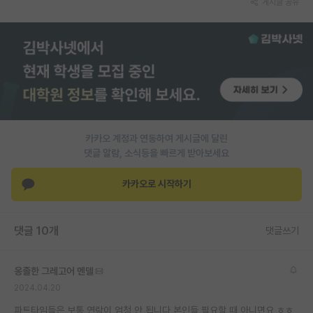
게시글 공유
PI 전용 게시판
인문사회 계열 게시판
특수/전문대학원 게시판
반도체/AI 게시판
장학금/장학생 게시판
카카오 계정과 연동하여 게시글에 달린
댓글 알람, 소식등을 빠르게 받아보세요
학술 정보 게시판
카카오로 시작하기
홍보 게시판
커리어
댓글 10개
댓글쓰기
유학교육
옹졸한 그레고어 멘델
이벤트
2024.04.20
반도체 아카데미
파트타임들은 보통 연락이 엄청 안 됩니다 본인들 필요할 때 아니면요 ㅎㅎ