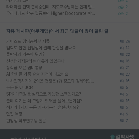
석사생의 고민
2
타대학원 컨텍 준비중인데, 지도교수님께는 언제 말씀드려야 할까요?
2
우리나라도 학구 열풍보면 Higher Doctorate 학위가 필요하다고 봅니다.
2
자유 게시판(아무개랩)에서 최근 댓글이 많이 달린 글
카이스트 경영공학부 서류
28
입학도 안한 신입생이 원래 관심을 받나요
14
물박사의 기준이 뭐임?
22
신생랩가지말라는 이유가 있었구나
16
장학금 모은 랩비통장
21
AI 학회들 거품 슬슬 지적이 나오네요
27
박사진학하기에 2억은 괜찮은 (?) 정도의 경제력인가요
16
논문 IF vs JCR
5
SPK 대학원 현실적으로 가능한 스펙인가요?
5
근데 여기는 왜 그렇게 SPK를 물어보는거임?
15
석사가 1저자 논문 가져가는게 흔한건가요?
5
면접 복장
5
편입생 학부연구생 질문
7