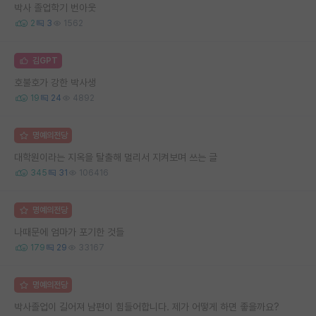
박사 졸업학기 번아웃
2
3
1562
김GPT
호불호가 강한 박사생
19
24
4892
명예의전당
대학원이라는 지옥을 탈출해 멀리서 지켜보며 쓰는 글
345
31
106416
명예의전당
나때문에 엄마가 포기한 것들
179
29
33167
명예의전당
박사졸업이 길어져 남편이 힘들어합니다. 제가 어떻게 하면 좋을까요?