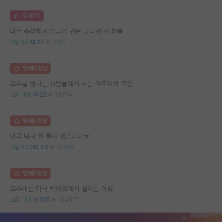
김GPT
너무 속상해서 임금님 귀는 당나귀 귀 해봄
52
27
7161
명예의전당
교수를 원하는 사람들에게 하는 아조씨의 조언
106
22
25154
명예의전당
미국 박사 퀄 통과 했습니다ㅠ
232
43
32364
명예의전당
교수대신 미국 빅테크에서 일하는 이유
153
105
104371