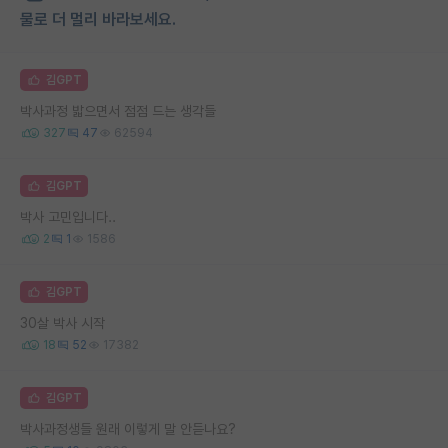
물로 더 멀리 바라보세요.
김GPT
박사과정 밟으면서 점점 드는 생각들
327
47
62594
김GPT
박사 고민입니다..
2
1
1586
김GPT
30살 박사 시작
18
52
17382
김GPT
박사과정생들 원래 이렇게 말 안듣나요?