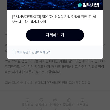
자유 게시판(아무개랩)
[김박사넷재팬라운지] 일본 DX 컨설팅 기업 취업을 위한 IT, AI
미국 유학 게시판
부트캠프 1기 참가자 모집
미국 대학원 합격 후기 게시판
저년차 과정입니다
자세히 보기
대학원생 모집 게시판
아무리 열심히 해도 여전히 제 자리에 있는 것 같은 생각에 대학원을 처음 오
대학원 합격 후기 게시판
겠다는 그 열정과 의지는 없어진 지 오래입니다.
하루 동안 이 컨텐츠 보지 않기
연구실(PI) 홍보 게시판
박사 학위를 얻는 그 과정 까지는 버티는 것임을 알고 있음에도 이제는 그 버
티기까지도 목이 턱턱 막히고 내가 왜 나의 불행을 안고 가면서 학위를 따야
석박사 채용 정보 게시판
하는 지에 대한 의문이 생기는 요즘입니다.
임용 정보 게시판
그냥 지나가는 하나의 바람일까요? 아니면 정말 그만 둬야할까요
학부 인턴 게시판
취업 게시판
응원해요
공감해요
추천해요
궁금해요
별로에요
임용 후기 게시판
8
5
1
0
1