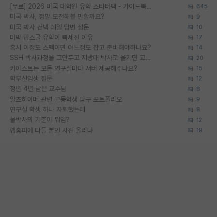
[무료] 2026 미국 대학원 유학 스타터팩 - 가이드북 & 합격자 컨택메일 템플릿
645
미국 박사, 정말 도전해볼 만할까요?
9
미국 박사 컨택 메일 답변 질문
10
미박 탑스쿨 유학이 빡세진 이유
17
혹시 이정도 스펙이면 어느정도 잡고 준비해야하나요?
14
SSH 박사과정을 그만두고 지방대 박사로 옮기면 교수의 꿈은 끝일까요?
20
카이스트는 모든 연구실마다 서버 제공해주나요?
15
학부신입생 질문
12
정년 4년 남은 교수님
8
알츠하이머 관련 고등학생 탐구 포트폴리오
9
연구실 학생 하나 자퇴했는데
8
물박사의 기준이 뭐임?
12
랩홈피에 다들 본인 사진 올리냐
19