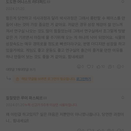
도도한 어니스트 러더퍼드
재팬라운지 🌸
2024.01.20
힘든게 당연하고 석사과정과 달리 박사과정은 그래서 롱런할 수 페이스를 만
들어 내는 것이 가장 중요한 거 같아요. 저같은 경우 성장 체감이 잘 안느껴
져서 연구실 나오는 것도 많이 힘들었는데 그래서 연구실에서 조그맣게 텃밭
같은 거 기르면서 아침에 물 주기위해 오는 게 하나의 낙이 되었어요. 식물의
성장속도는 매우 경의로울 정도로 빠르더라구요. 분명 더디지만 성장을 하고
있을거에요. 게임도 좋고 운동도 좋고 연구실의 출근이 즐거울 만한 이유를
하나 만들어 보는 것도 좋을 거 같아요. 힘내세요!!
0
2
10
1
0
대댓글 1개
대댓글 쓰기
해당 댓글을 보려면 로그인이 필요합니다.
로그인하기
칠칠맞은 루이 파스퇴르
2024.01.20
누적 신고가 50개 이상인 사용자입니다.
왜 이런걸 하고있지? 싶은 마음은 저뿐만이 아니였나봅니다. 당연한 과정이
니.. 힘내세요!!
0
3
0
0
0