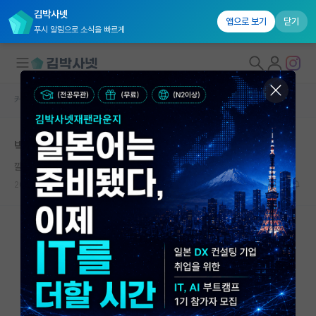
김박사넷
앱으로 보기
닫기
푸시 알림으로 소식을 빠르게
커뮤니티 홈
자유 게시판(아무개랩)
대학원생 모집
박사 과정 힘드네요 벌써
국내대학원 정보
깔끔한 그레고어 멘델
연구실&오픈랩
2024.01.20
6
5513
커뮤니티
커뮤니티 홈
전체글보기
베스트 게시판
IF 명예의전당