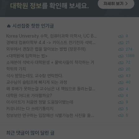
🔥 시선집중 핫한 인기글
Korea University 수학, 컴퓨터과학 이학사, UC Berkeley 산업공학 대학원 공학박사가 되는 것은 쉽지 않겠죠?
9
경북대 컴퓨터학부 4.4 -> 카이스트 전기전자 석박사통합과정 합격
21
외부에서 괜찮은 랩을 알아보는 방법 (장문주의)
274
<대학원에 입학하는 법>
1388
소재분야 석박사 대학원생 + 물박사들이 착각하는 거
72
학위의 가치
20
석사 받았는데도 교수랑 연락한다.
43
교수님이 슬럼프에 빠지게 되는 과정
40
왜 후배가 못하는걸 교수님은 내 책임으로 돌리는걸까요?
4
대학원 어디로 가야할까요?
4
이사이트가 처음엔 정말 도움많이됐는데
9
커뮤니티는 다 쓰레기통이지
5
정보보안 연구하는 입장에선 식별가능한 사진을 올리는건 비추이긴함
5
최근 댓글이 많이 달린 글