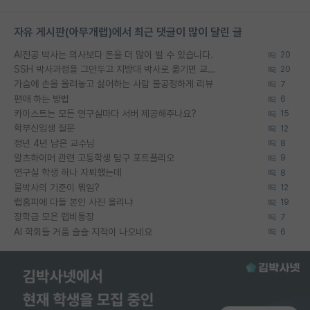
자유 게시판(아무개랩)에서 최근 댓글이 많이 달린 글
AI전공 박사는 의사보다 돈을 더 많이 벌 수 있습니다.
20
SSH 박사과정을 그만두고 지방대 박사로 옮기면 교수의 꿈은 끝일까요?
20
가슴에 손을 올려놓고 싫어하는 사람 불공정하게 리뷰
7
편애 하는 방법
6
카이스트는 모든 연구실마다 서버 제공해주나요?
15
학부신입생 질문
12
정년 4년 남은 교수님
8
알츠하이머 관련 고등학생 탐구 포트폴리오
9
연구실 학생 하나 자퇴했는데
8
물박사의 기준이 뭐임?
12
랩홈피에 다들 본인 사진 올리냐
19
장학금 모은 랩비통장
7
AI 학회들 거품 슬슬 지적이 나오네요
6