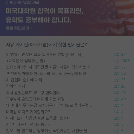
자유 게시판(아무개랩)에서 핫한 인기글은?
외부에서 괜찮은 랩을 알아보는 방법 (장문주의)
274
<대학원에 입학하는 법>
1388
소재분야 석박사 대학원생 + 물박사들이 착각하는 거
72
포스텍 억까에 대해 (동문의 학문적 아웃풋에 대한 반박)
50
AI 탑컨퍼 순위에 대해..
27
학위의 가치
20
석사 받았는데도 교수랑 연락한다.
43
교수님이 슬럼프에 빠지게 되는 과정
40
왜 후배가 못하는걸 교수님은 내 책임으로 돌리는걸까요?
4
대학원 어디로 가야할까요?
4
이사이트가 처음엔 정말 도움많이됐는데
9
커뮤니티는 다 쓰레기통이지
5
정보보안 연구하는 입장에선 식별가능한 사진을 올리는건 비추이긴함
5