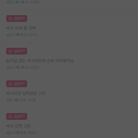
2
14
3388
김GPT
박사 과정 랩 선택
0
4
3740
김GPT
탑저널 없는 박사과정생 진로 어떡할까요
0
10
5552
김GPT
박사과정 입학관련 고민
1
7
3108
김GPT
박사 진학 고민
0
2
1802