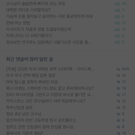
교수님이 슬럼프에 빠지게 되는 과정
40
대학원 어디로 가야할까요?
5
가슴에 손을 올려놓고 싫어하는 사람 불공정하게 리뷰
9
편애 하는 방법
12
이사이트가 처음엔 정말 도움많이됐는데
13
커뮤니티는 다 쓰레기통이지
5
정보보안 연구하는 입장에선 식별가능한 사진을 올리는건 비추이긴함
5
최근 댓글이 많이 달린 글
[무료] 2026 미국 대학원 유학 스타터팩 - 가이드북 & 합격자 컨택메일 템플릿
645
미국 박사 컨택 메일 답변 질문
10
미박 탑스쿨 유학이 빡세진 이유
17
혹시 이정도 스펙이면 어느정도 잡고 준비해야하나요?
14
SSH 박사과정을 그만두고 지방대 박사로 옮기면 교수의 꿈은 끝일까요?
21
카이스트는 모든 연구실마다 서버 제공해주나요?
15
학부신입생 질문
12
정년 4년 남은 교수님
9
알츠하이머 관련 고등학생 탐구 포트폴리오
9
입학도 안한 신입생이 원래 관심을 받나요
8
물박사의 기준이 뭐임?
14