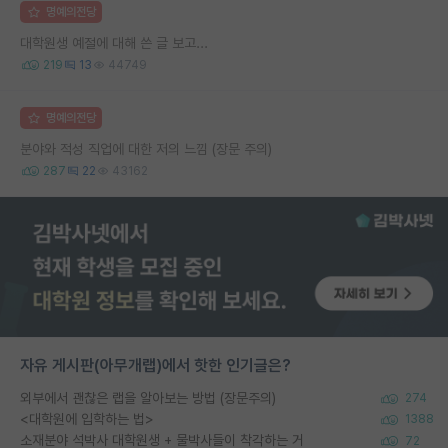
명예의전당
대학원생 예절에 대해 쓴 글 보고...
219
13
44749
명예의전당
분야와 적성 직업에 대한 저의 느낌 (장문 주의)
287
22
43162
자유 게시판(아무개랩)에서 핫한 인기글은?
외부에서 괜찮은 랩을 알아보는 방법 (장문주의)
274
<대학원에 입학하는 법>
1388
소재분야 석박사 대학원생 + 물박사들이 착각하는 거
72