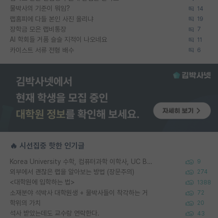
물박사의 기준이 뭐임?
14
랩홈피에 다들 본인 사진 올리냐
19
장학금 모은 랩비통장
7
AI 학회들 거품 슬슬 지적이 나오네요
11
카이스트 서류 전형 배수
6
🔥 시선집중 핫한 인기글
Korea University 수학, 컴퓨터과학 이학사, UC Berkeley 산업공학 대학원 공학박사가 되는 것은 쉽지 않겠죠?
9
외부에서 괜찮은 랩을 알아보는 방법 (장문주의)
274
<대학원에 입학하는 법>
1388
소재분야 석박사 대학원생 + 물박사들이 착각하는 거
72
학위의 가치
20
석사 받았는데도 교수랑 연락한다.
43