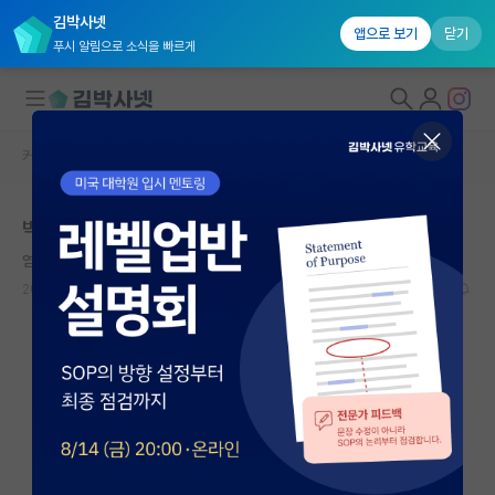
김박사넷
앱으로 보기
닫기
푸시 알림으로 소식을 빠르게
커뮤니티 홈
자유 게시판(아무개랩)
대학원생 모집
박사과정 진학 고민..
국내대학원 정보
염세적인 맹자
연구실&오픈랩
2024.02.13
6
2336
커뮤니티
커뮤니티 홈
전체글보기
베스트 게시판
IF 명예의전당