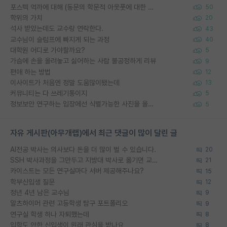
포스텍 억까에 대해 (동문의 학문적 아웃풋에 대한 반박)
50
학위의 가치
20
석사 받았는데도 교수랑 연락한다.
43
교수님이 슬럼프에 빠지게 되는 과정
40
대학원 어디로 가야할까요?
5
가슴에 손을 올려놓고 싫어하는 사람 불공정하게 리뷰
9
편애 하는 방법
12
이사이트가 처음엔 정말 도움많이됐는데
13
커뮤니티는 다 쓰레기통이지
5
정보보안 연구하는 입장에선 식별가능한 사진을 올리는건 비추이긴함
5
자유 게시판(아무개랩)에서 최근 댓글이 많이 달린 글
AI전공 박사는 의사보다 돈을 더 많이 벌 수 있습니다.
20
SSH 박사과정을 그만두고 지방대 박사로 옮기면 교수의 꿈은 끝일까요?
21
카이스트는 모든 연구실마다 서버 제공해주나요?
15
학부신입생 질문
12
정년 4년 남은 교수님
9
알츠하이머 관련 고등학생 탐구 포트폴리오
9
연구실 학생 하나 자퇴했는데
8
입학도 안한 신입생이 원래 관심을 받나요
8