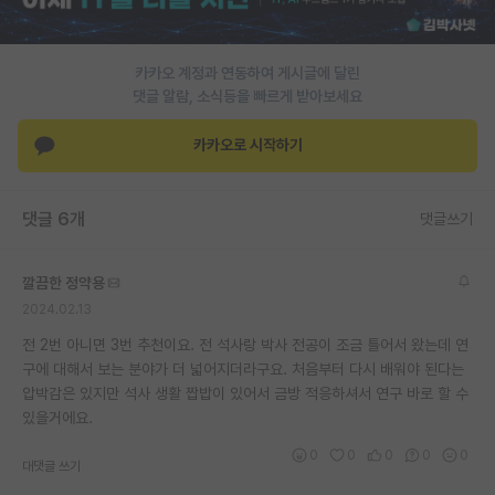
PI 전용 게시판
카카오 계정과 연동하여 게시글에 달린
인문사회 계열 게시판
댓글 알람, 소식등을 빠르게 받아보세요
특수/전문대학원 게시판
카카오로 시작하기
반도체/AI 게시판
장학금/장학생 게시판
댓글 6개
댓글쓰기
학술 정보 게시판
깔끔한 정약용
홍보 게시판
2024.02.13
커리어
전 2번 아니면 3번 추천이요. 전 석사랑 박사 전공이 조금 틀어서 왔는데 연
구에 대해서 보는 분야가 더 넓어지더라구요. 처음부터 다시 배워야 된다는
유학교육
압박감은 있지만 석사 생활 짭밥이 있어서 금방 적응하셔서 연구 바로 할 수
있을거에요.
이벤트
0
0
0
0
0
대댓글 쓰기
반도체 아카데미