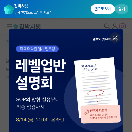
김박사넷
앱으로 보기
닫기
푸시 알림으로 소식을 빠르게
커뮤니티 홈
자유 게시판(아무개랩)
대학원생 모집
논문 메이져 리비젼 후 어셉
국내대학원 정보
노래하는 프란츠 카프카
연구실&오픈랩
2026.05.15
7
6148
커뮤니티
커뮤니티 홈
전체글보기
베스트 게시판
IF 명예의전당