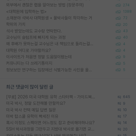
외부에서 괜찮은 랩을 알아보는 방법 (장문주의)
274
<대학원에 입학하는 법>
1388
소재분야 석박사 대학원생 + 물박사들이 착각하는 거
72
학위의 가치
20
석사 받았는데도 교수랑 연락한다.
43
교수님이 슬럼프에 빠지게 되는 과정
40
왜 후배가 못하는걸 교수님은 내 책임으로 돌리는걸까요?
4
대학원 어디로 가야할까요?
4
이사이트가 처음엔 정말 도움많이됐는데
9
커뮤니티는 다 쓰레기통이지
5
정보보안 연구하는 입장에선 식별가능한 사진을 올리는건 비추이긴함
5
최근 댓글이 많이 달린 글
[무료] 2026 미국 대학원 유학 스타터팩 - 가이드북 & 합격자 컨택메일 템플릿
645
미국 박사, 정말 도전해볼 만할까요?
9
미국 박사 컨택 메일 답변 질문
10
미박 탑스쿨 유학이 빡세진 이유
17
혹시 이정도 스펙이면 어느정도 잡고 준비해야하나요?
14
SSH 박사과정을 그만두고 지방대 박사로 옮기면 교수의 꿈은 끝일까요?
20
카이스트는 모든 연구실마다 서버 제공해주나요?
15