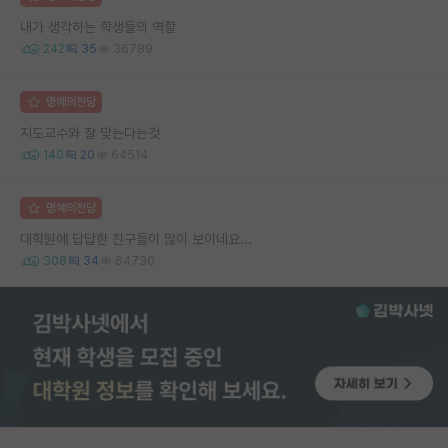
내가 생각하는 학생들의 역할
242
35
36789
명예의전당
지도교수와 잘 맞는다는것
140
20
64514
명예의전당
대학원에 답답한 친구들이 많이 보이네요...
308
34
64730