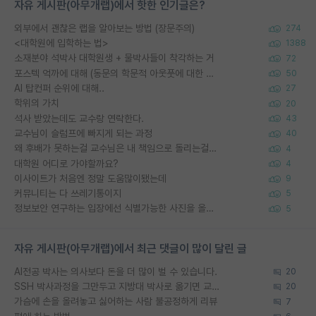
자유 게시판(아무개랩)에서 핫한 인기글은?
외부에서 괜찮은 랩을 알아보는 방법 (장문주의)
274
<대학원에 입학하는 법>
1388
소재분야 석박사 대학원생 + 물박사들이 착각하는 거
72
포스텍 억까에 대해 (동문의 학문적 아웃풋에 대한 반박)
50
AI 탑컨퍼 순위에 대해..
27
학위의 가치
20
석사 받았는데도 교수랑 연락한다.
43
교수님이 슬럼프에 빠지게 되는 과정
40
왜 후배가 못하는걸 교수님은 내 책임으로 돌리는걸까요?
4
대학원 어디로 가야할까요?
4
이사이트가 처음엔 정말 도움많이됐는데
9
커뮤니티는 다 쓰레기통이지
5
정보보안 연구하는 입장에선 식별가능한 사진을 올리는건 비추이긴함
5
자유 게시판(아무개랩)에서 최근 댓글이 많이 달린 글
AI전공 박사는 의사보다 돈을 더 많이 벌 수 있습니다.
20
SSH 박사과정을 그만두고 지방대 박사로 옮기면 교수의 꿈은 끝일까요?
20
가슴에 손을 올려놓고 싫어하는 사람 불공정하게 리뷰
7