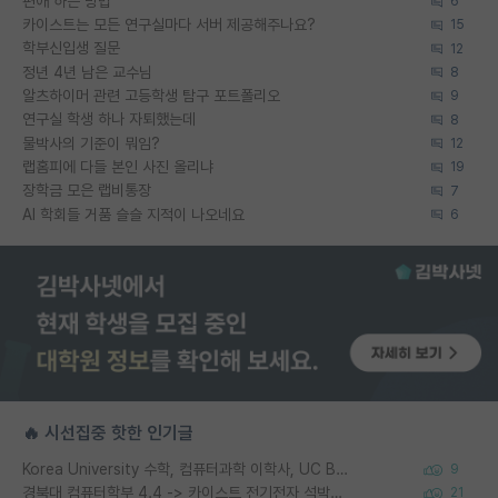
편애 하는 방법
6
카이스트는 모든 연구실마다 서버 제공해주나요?
15
학부신입생 질문
12
정년 4년 남은 교수님
8
알츠하이머 관련 고등학생 탐구 포트폴리오
9
연구실 학생 하나 자퇴했는데
8
물박사의 기준이 뭐임?
12
랩홈피에 다들 본인 사진 올리냐
19
장학금 모은 랩비통장
7
AI 학회들 거품 슬슬 지적이 나오네요
6
🔥 시선집중 핫한 인기글
Korea University 수학, 컴퓨터과학 이학사, UC Berkeley 산업공학 대학원 공학박사가 되는 것은 쉽지 않겠죠?
9
경북대 컴퓨터학부 4.4 -> 카이스트 전기전자 석박사통합과정 합격
21