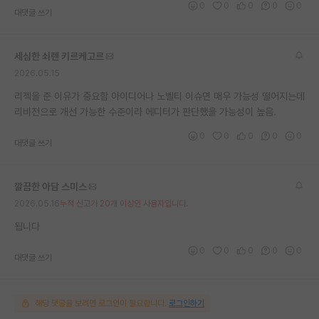
0
0
0
0
0
대댓글 쓰기
재팬라운지 🌸
세심한 쇠렌 키르케고르
2026.05.15
리젝을 준 이유가 중요함 아이디어나 노벨티 이슈면 매우 가능성 떨어지는데
리비전으로 개선 가능한 수준이라 에디터가 판단했을 가능성이 높음.
0
0
0
0
0
대댓글 쓰기
깔끔한 아담 스미스
2026.05.16
누적 신고가 20개 이상인 사용자입니다.
됩니다
0
0
0
0
0
대댓글 쓰기
해당 댓글을 보려면 로그인이 필요합니다.
로그인하기