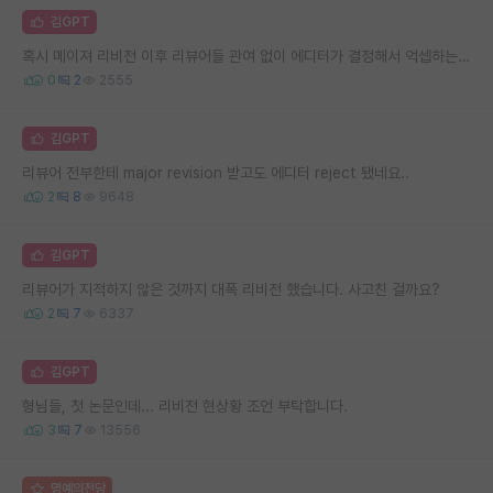
김GPT
혹시 메이져 리비전 이후 리뷰어들 관여 없이 에디터가 결정해서 억셉하는 경우도 있나요?
0
2
2555
김GPT
리뷰어 전부한테 major revision 받고도 에디터 reject 됐네요..
2
8
9648
김GPT
리뷰어가 지적하지 않은 것까지 대폭 리비전 했습니다. 사고친 걸까요?
2
7
6337
김GPT
형님들, 첫 논문인데... 리비전 현상황 조언 부탁합니다.
3
7
13556
명예의전당