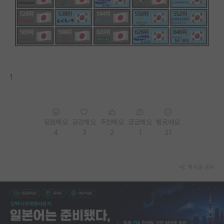
PI 전용 게시판
인문사회 계열 게시판
특수/전문대학원 게시판
반도체/AI 게시판
1
장학금/장학생 게시판
학술 정보 게시판
응원해요
공감해요
추천해요
궁금해요
별로에요
4
3
2
1
21
홍보 게시판
커리어
게시글 공유
유학교육
이벤트
반도체 아카데미