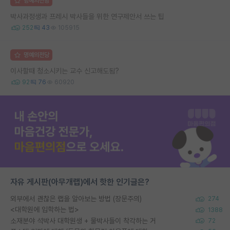
명예의전당
박사과정생과 프레시 박사들을 위한 연구제안서 쓰는 팁
252
43
105915
명예의전당
이사할때 청소시키는 교수 신고해도됨?
92
76
60920
자유 게시판(아무개랩)에서 핫한 인기글은?
외부에서 괜찮은 랩을 알아보는 방법 (장문주의)
274
<대학원에 입학하는 법>
1388
소재분야 석박사 대학원생 + 물박사들이 착각하는 거
72