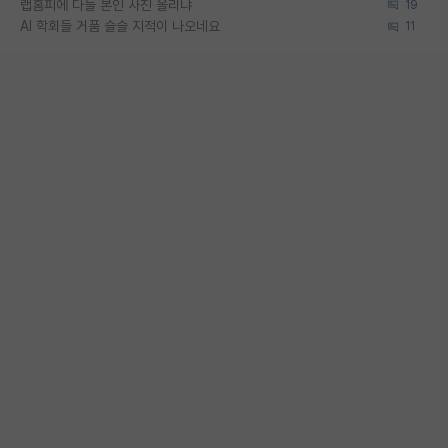
랩홈피에 다들 본인 사진 올리냐
19
AI 학회들 거품 슬슬 지적이 나오네요
11