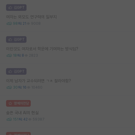
김GPT
여자는 외모도 연구력의 일부지
98
21
9008
김GPT
이런것도 여자로서 학문에 기여하는 방식임?
18
8
2823
김GPT
이제 남자가 교수되려면 ㄱㅊ 잘라야함?
30
16
10460
명예의전당
슬픈 국내 AI의 현실
151
42
59387