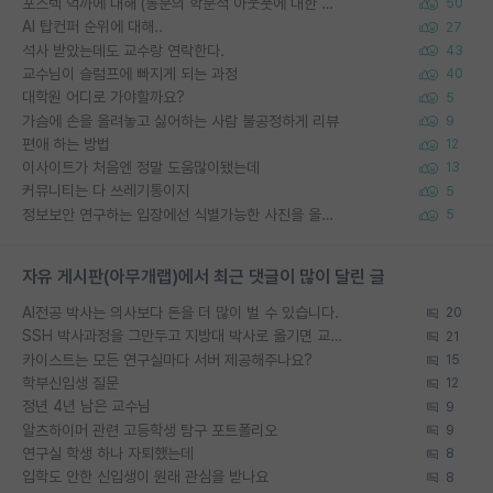
포스텍 억까에 대해 (동문의 학문적 아웃풋에 대한 반박)
50
AI 탑컨퍼 순위에 대해..
27
석사 받았는데도 교수랑 연락한다.
43
교수님이 슬럼프에 빠지게 되는 과정
40
대학원 어디로 가야할까요?
5
가슴에 손을 올려놓고 싫어하는 사람 불공정하게 리뷰
9
편애 하는 방법
12
이사이트가 처음엔 정말 도움많이됐는데
13
커뮤니티는 다 쓰레기통이지
5
정보보안 연구하는 입장에선 식별가능한 사진을 올리는건 비추이긴함
5
자유 게시판(아무개랩)에서 최근 댓글이 많이 달린 글
AI전공 박사는 의사보다 돈을 더 많이 벌 수 있습니다.
20
SSH 박사과정을 그만두고 지방대 박사로 옮기면 교수의 꿈은 끝일까요?
21
카이스트는 모든 연구실마다 서버 제공해주나요?
15
학부신입생 질문
12
정년 4년 남은 교수님
9
알츠하이머 관련 고등학생 탐구 포트폴리오
9
연구실 학생 하나 자퇴했는데
8
입학도 안한 신입생이 원래 관심을 받나요
8