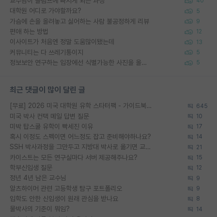
교수님이 슬럼프에 빠지게 되는 과정
40
대학원 어디로 가야할까요?
5
가슴에 손을 올려놓고 싫어하는 사람 불공정하게 리뷰
9
편애 하는 방법
12
이사이트가 처음엔 정말 도움많이됐는데
13
커뮤니티는 다 쓰레기통이지
5
정보보안 연구하는 입장에선 식별가능한 사진을 올리는건 비추이긴함
5
최근 댓글이 많이 달린 글
[무료] 2026 미국 대학원 유학 스타터팩 - 가이드북 & 합격자 컨택메일 템플릿
645
미국 박사 컨택 메일 답변 질문
10
미박 탑스쿨 유학이 빡세진 이유
17
혹시 이정도 스펙이면 어느정도 잡고 준비해야하나요?
14
SSH 박사과정을 그만두고 지방대 박사로 옮기면 교수의 꿈은 끝일까요?
21
카이스트는 모든 연구실마다 서버 제공해주나요?
15
학부신입생 질문
12
정년 4년 남은 교수님
9
알츠하이머 관련 고등학생 탐구 포트폴리오
9
입학도 안한 신입생이 원래 관심을 받나요
8
물박사의 기준이 뭐임?
14