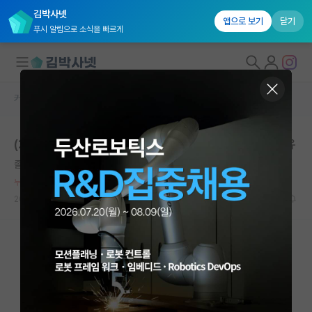
김박사넷
앱으로 보기
닫기
푸시 알림으로 소식을 빠르게
커뮤니티 홈
자유 게시판(아무개랩)
대학원생 모집
(2) 여자들이 사회생활, 연구에 안맞는다고 생각하는 이유
국내대학원 정보
졸린 에이다 러브레이스
연구실&오픈랩
누적 신고가 20개 이상인 사용자입니다.
커뮤니티
2026.05.17
8
2232
커뮤니티 홈
전체글보기
베스트 게시판
IF 명예의전당