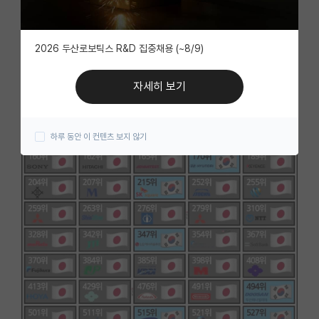
자유 게시판(아무개랩)
2026 두산로보틱스 R&D 집중채용 (~8/9)
미국 유학 게시판
미국 대학원 합격 후기 게시판
자세히 보기
대학원생 모집 게시판
하루 동안 이 컨텐츠 보지 않기
대학원 합격 후기 게시판
연구실(PI) 홍보 게시판
석박사 채용 정보 게시판
임용 정보 게시판
학부 인턴 게시판
취업 게시판
임용 후기 게시판