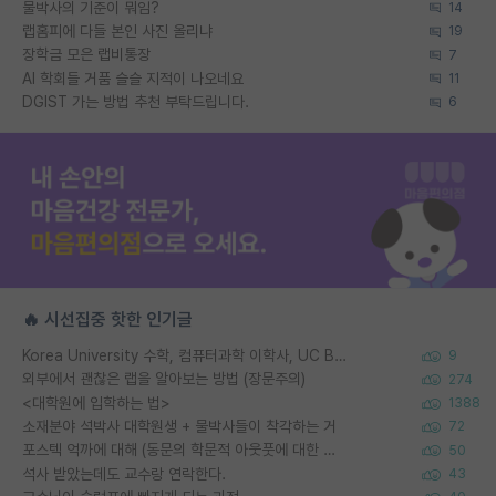
물박사의 기준이 뭐임?
14
랩홈피에 다들 본인 사진 올리냐
19
장학금 모은 랩비통장
7
AI 학회들 거품 슬슬 지적이 나오네요
11
DGIST 가는 방법 추천 부탁드립니다.
6
🔥 시선집중 핫한 인기글
Korea University 수학, 컴퓨터과학 이학사, UC Berkeley 산업공학 대학원 공학박사가 되는 것은 쉽지 않겠죠?
9
외부에서 괜찮은 랩을 알아보는 방법 (장문주의)
274
<대학원에 입학하는 법>
1388
소재분야 석박사 대학원생 + 물박사들이 착각하는 거
72
포스텍 억까에 대해 (동문의 학문적 아웃풋에 대한 반박)
50
석사 받았는데도 교수랑 연락한다.
43