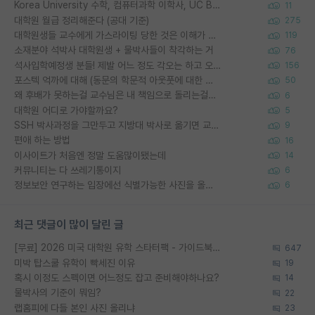
Korea University 수학, 컴퓨터과학 이학사, UC Berkeley 산업공학 대학원 공학박사가 되는 것은 쉽지 않겠죠?
11
대학원 월급 정리해준다 (공대 기준)
275
대학원생들 교수에게 가스라이팅 당한 것은 이해가 갑니다. 안타깝네요.
119
소재분야 석박사 대학원생 + 물박사들이 착각하는 거
76
석사입학예정생 분들! 제발 어느 정도 각오는 하고 오세요.
156
포스텍 억까에 대해 (동문의 학문적 아웃풋에 대한 반박)
50
왜 후배가 못하는걸 교수님은 내 책임으로 돌리는걸까요?
6
대학원 어디로 가야할까요?
5
SSH 박사과정을 그만두고 지방대 박사로 옮기면 교수의 꿈은 끝일까요?
9
편애 하는 방법
16
이사이트가 처음엔 정말 도움많이됐는데
14
커뮤니티는 다 쓰레기통이지
6
정보보안 연구하는 입장에선 식별가능한 사진을 올리는건 비추이긴함
6
최근 댓글이 많이 달린 글
[무료] 2026 미국 대학원 유학 스타터팩 - 가이드북 & 합격자 컨택메일 템플릿
647
미박 탑스쿨 유학이 빡세진 이유
19
혹시 이정도 스펙이면 어느정도 잡고 준비해야하나요?
14
물박사의 기준이 뭐임?
22
랩홈피에 다들 본인 사진 올리냐
23