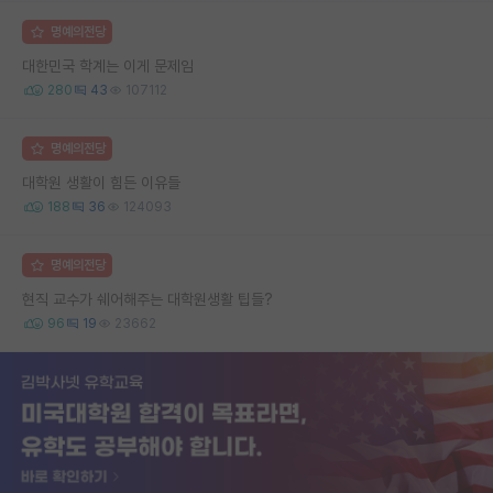
명예의전당
대한민국 학계는 이게 문제임
280
43
107112
명예의전당
대학원 생활이 힘든 이유들
188
36
124093
명예의전당
현직 교수가 쉐어해주는 대학원생활 팁들?
96
19
23662