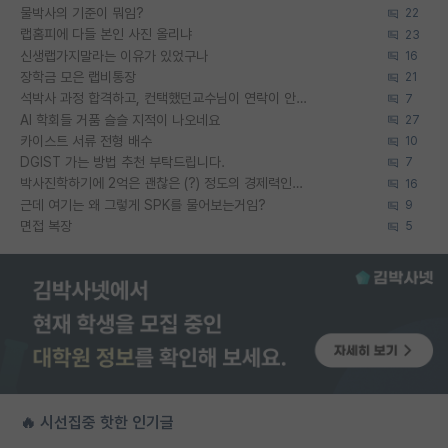
물박사의 기준이 뭐임?
22
랩홈피에 다들 본인 사진 올리냐
23
신생랩가지말라는 이유가 있었구나
16
장학금 모은 랩비통장
21
석박사 과정 합격하고, 컨택했던교수님이 연락이 안됩니다...
7
AI 학회들 거품 슬슬 지적이 나오네요
27
카이스트 서류 전형 배수
10
DGIST 가는 방법 추천 부탁드립니다.
7
박사진학하기에 2억은 괜찮은 (?) 정도의 경제력인가요
16
근데 여기는 왜 그렇게 SPK를 물어보는거임?
9
면접 복장
5
🔥 시선집중 핫한 인기글