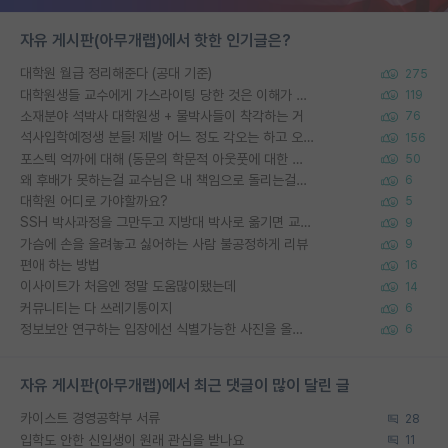
자유 게시판(아무개랩)에서 핫한 인기글은?
대학원 월급 정리해준다 (공대 기준)
275
대학원생들 교수에게 가스라이팅 당한 것은 이해가 갑니다. 안타깝네요.
119
소재분야 석박사 대학원생 + 물박사들이 착각하는 거
76
석사입학예정생 분들! 제발 어느 정도 각오는 하고 오세요.
156
포스텍 억까에 대해 (동문의 학문적 아웃풋에 대한 반박)
50
왜 후배가 못하는걸 교수님은 내 책임으로 돌리는걸까요?
6
대학원 어디로 가야할까요?
5
SSH 박사과정을 그만두고 지방대 박사로 옮기면 교수의 꿈은 끝일까요?
9
가슴에 손을 올려놓고 싫어하는 사람 불공정하게 리뷰
9
편애 하는 방법
16
이사이트가 처음엔 정말 도움많이됐는데
14
커뮤니티는 다 쓰레기통이지
6
정보보안 연구하는 입장에선 식별가능한 사진을 올리는건 비추이긴함
6
자유 게시판(아무개랩)에서 최근 댓글이 많이 달린 글
카이스트 경영공학부 서류
28
입학도 안한 신입생이 원래 관심을 받나요
11