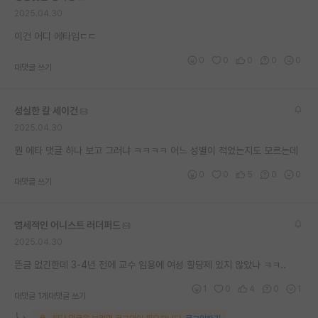
2025.04.30
이건 어디 에타임ㄷㄷ
0
0
0
0
0
대댓글 쓰기
성실한 칼 세이건
2025.04.30
뭔 에타 댓글 하나 보고 그러냐 ㅋㅋㅋㅋ 어느 성별이 적었는지도 모르는데
0
0
5
0
0
대댓글 쓰기
염세적인 어니스트 러더퍼드
2025.04.30
뜬금 없긴한데 3-4년 전에 교수 임용에 여성 할당제 있지 않았나 ㅋㅋ..
1
0
4
0
1
대댓글 1개
대댓글 쓰기