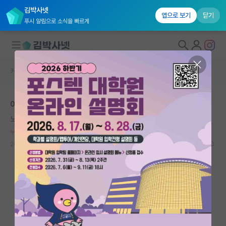
김박사넷
앱으로 보기
닫기
푸시 알림으로 소식을 빠르게
커뮤니티 홈
자유 게시판(아무개랩)
대학원생 모집
이런것도 여자로서 학문에 기여하는 방식임?
국내대학원 정보
노래하는 그레이스 호퍼
연구실&오픈랩
누적 신고가 20개 이상인 사용자입니다.
커뮤니티
2025.04.30
8
2827
커뮤니티 홈
전체글보기
베스트 게시판
IF 명예의전당