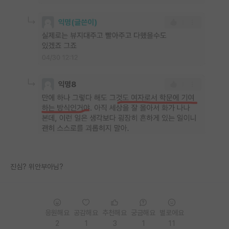
PI 전용 게시판
인문사회 계열 게시판
특수/전문대학원 게시판
반도체/AI 게시판
장학금/장학생 게시판
학술 정보 게시판
홍보 게시판
커리어
진심? 위안부아님?
유학교육
이벤트
응원해요
공감해요
추천해요
궁금해요
별로에요
반도체 아카데미
2
1
3
1
11