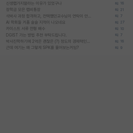
신생랩가지말라는 이유가 있었구나
16
장학금 모은 랩비통장
21
석박사 과정 합격하고, 컨택했던교수님이 연락이 안됩니다...
7
AI 학회들 거품 슬슬 지적이 나오네요
27
카이스트 서류 전형 배수
10
DGIST 가는 방법 추천 부탁드립니다.
7
박사진학하기에 2억은 괜찮은 (?) 정도의 경제력인가요
16
근데 여기는 왜 그렇게 SPK를 물어보는거임?
9