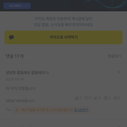
PI 전용 게시판
카카오 계정과 연동하여 게시글에 달린
인문사회 계열 게시판
댓글 알람, 소식등을 빠르게 받아보세요
특수/전문대학원 게시판
카카오로 시작하기
반도체/AI 게시판
장학금/장학생 게시판
댓글 17개
댓글쓰기
학술 정보 게시판
당당한 갈릴레오 갈릴레이
홍보 게시판
2026.05.18
커리어
저 아직 안왔습니다
0
0
0
0
0
유학교육
대댓글 1개
대댓글 쓰기
해당 댓글을 보려면 로그인이 필요합니다.
로그인하기
이벤트
반도체 아카데미