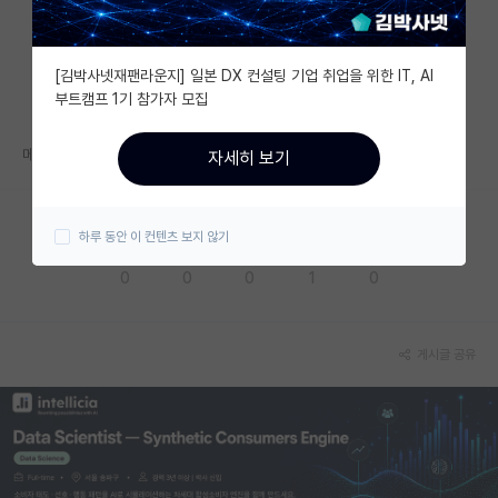
자유 게시판(아무개랩)
[김박사넷재팬라운지] 일본 DX 컨설팅 기업 취업을 위한 IT, AI
미국 유학 게시판
부트캠프 1기 참가자 모집
미국 대학원 합격 후기 게시판
메일 오신 분 있나요?
자세히 보기
대학원생 모집 게시판
대학원 합격 후기 게시판
하루 동안 이 컨텐츠 보지 않기
응원해요
공감해요
추천해요
궁금해요
별로에요
연구실(PI) 홍보 게시판
0
0
0
1
0
석박사 채용 정보 게시판
임용 정보 게시판
게시글 공유
학부 인턴 게시판
취업 게시판
임용 후기 게시판