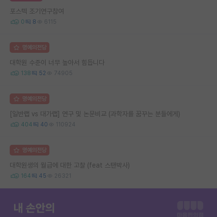
포스텍 조기연구참여
0
8
6115
명예의전당
대학원 수준이 너무 높아서 힘듭니다
138
52
74905
명예의전당
[일반랩 vs 대가랩] 연구 및 논문비교 (과학자를 꿈꾸는 분들에게)
404
40
110924
명예의전당
대학원생의 월급에 대한 고찰 (feat 스탠박사)
164
45
26321