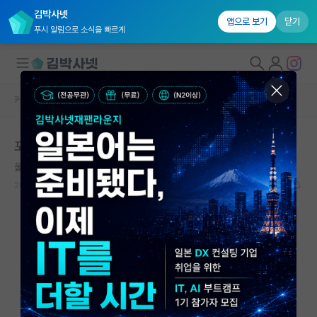
김박사넷
앱으로 보기
닫기
푸시 알림으로 소식을 빠르게
커뮤니티 홈
자유 게시판(아무개랩)
대학원생 모집
포스텍 반도체대학원 인턴
국내대학원 정보
울적한 로버트 보일
연구실&오픈랩
2026.05.18
17
2192
커뮤니티
커뮤니티 홈
전체글보기
베스트 게시판
IF 명예의전당