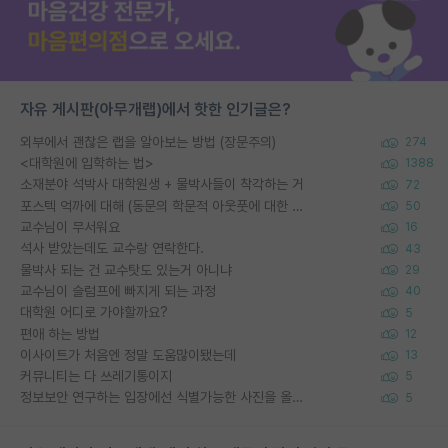
자유 게시판(아무개랩)에서 핫한 인기글은?
외부에서 괜찮은 랩을 알아보는 방법 (장문주의)
274
<대학원에 입학하는 법>
1388
소재분야 석박사 대학원생 + 물박사들이 착각하는 거
72
포스텍 억까에 대해 (동문의 학문적 아웃풋에 대한 반박)
50
교수님이 무서워요
16
석사 받았는데도 교수랑 연락한다.
43
물박사 되는 건 교수탓도 있는거 아니냐
29
교수님이 슬럼프에 빠지게 되는 과정
40
대학원 어디로 가야할까요?
5
편애 하는 방법
12
이사이트가 처음엔 정말 도움많이됐는데
13
커뮤니티는 다 쓰레기통이지
5
정보보안 연구하는 입장에선 식별가능한 사진을 올리는건 비추이긴함
5