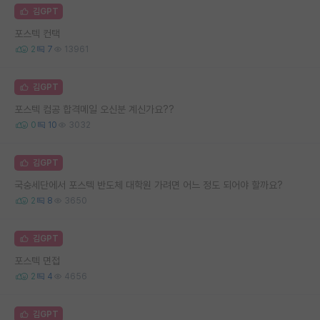
김GPT
포스텍 컨택
2
7
13961
김GPT
포스텍 컴공 합격메일 오신분 계신가요??
0
10
3032
김GPT
국숭세단에서 포스텍 반도체 대학원 가려면 어느 정도 되어야 할까요?
2
8
3650
김GPT
포스텍 면접
2
4
4656
김GPT