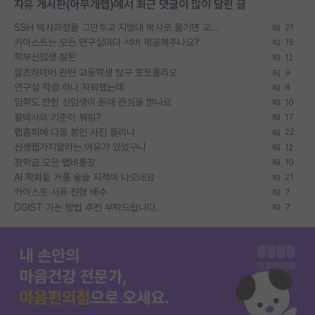
자유 게시판(아무개랩)에서 최근 댓글이 많이 달린 글
SSH 박사과정을 그만두고 지방대 박사로 옮기면 교수의 꿈은 끝일까요?
21
카이스트는 모든 연구실마다 서버 제공해주나요?
15
학부신입생 질문
12
알츠하이머 관련 고등학생 탐구 포트폴리오
9
연구실 학생 하나 자퇴했는데
8
입학도 안한 신입생이 원래 관심을 받나요
10
물박사의 기준이 뭐임?
17
랩홈피에 다들 본인 사진 올리냐
22
신생랩가지말라는 이유가 있었구나
12
장학금 모은 랩비통장
10
AI 학회들 거품 슬슬 지적이 나오네요
21
카이스트 서류 전형 배수
7
DGIST 가는 방법 추천 부탁드립니다.
7