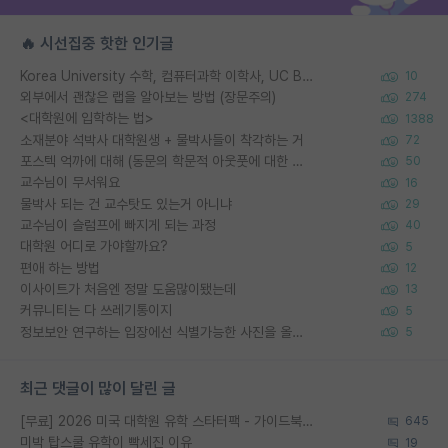
🔥 시선집중 핫한 인기글
Korea University 수학, 컴퓨터과학 이학사, UC Berkeley 산업공학 대학원 공학박사가 되는 것은 쉽지 않겠죠?
10
외부에서 괜찮은 랩을 알아보는 방법 (장문주의)
274
<대학원에 입학하는 법>
1388
소재분야 석박사 대학원생 + 물박사들이 착각하는 거
72
포스텍 억까에 대해 (동문의 학문적 아웃풋에 대한 반박)
50
교수님이 무서워요
16
물박사 되는 건 교수탓도 있는거 아니냐
29
교수님이 슬럼프에 빠지게 되는 과정
40
대학원 어디로 가야할까요?
5
편애 하는 방법
12
이사이트가 처음엔 정말 도움많이됐는데
13
커뮤니티는 다 쓰레기통이지
5
정보보안 연구하는 입장에선 식별가능한 사진을 올리는건 비추이긴함
5
최근 댓글이 많이 달린 글
[무료] 2026 미국 대학원 유학 스타터팩 - 가이드북 & 합격자 컨택메일 템플릿
645
미박 탑스쿨 유학이 빡세진 이유
19