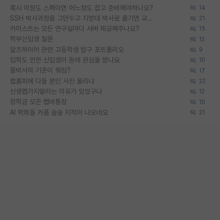
혹시 이정도 스펙이면 어느정도 잡고 준비해야하나요?
14
SSH 박사과정을 그만두고 지방대 박사로 옮기면 교수의 꿈은 끝일까요?
21
카이스트는 모든 연구실마다 서버 제공해주나요?
15
학부신입생 질문
12
알츠하이머 관련 고등학생 탐구 포트폴리오
9
입학도 안한 신입생이 원래 관심을 받나요
10
물박사의 기준이 뭐임?
17
랩홈피에 다들 본인 사진 올리냐
22
신생랩가지말라는 이유가 있었구나
12
장학금 모은 랩비통장
10
AI 학회들 거품 슬슬 지적이 나오네요
21