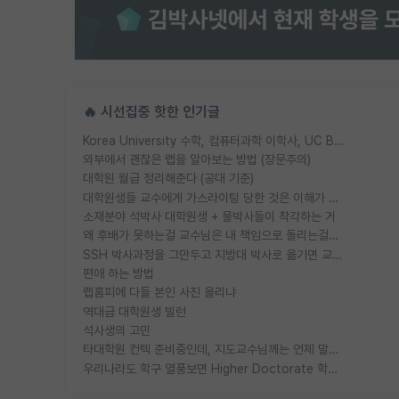
🔥 시선집중 핫한 인기글
Korea University 수학, 컴퓨터과학 이학사, UC Berkeley 산업공학 대학원 공학박사가 되는 것은 쉽지 않겠죠?
외부에서 괜찮은 랩을 알아보는 방법 (장문주의)
대학원 월급 정리해준다 (공대 기준)
대학원생들 교수에게 가스라이팅 당한 것은 이해가 갑니다. 안타깝네요.
소재분야 석박사 대학원생 + 물박사들이 착각하는 거
왜 후배가 못하는걸 교수님은 내 책임으로 돌리는걸까요?
SSH 박사과정을 그만두고 지방대 박사로 옮기면 교수의 꿈은 끝일까요?
편애 하는 방법
랩홈피에 다들 본인 사진 올리냐
역대급 대학원생 빌런
석사생의 고민
타대학원 컨텍 준비중인데, 지도교수님께는 언제 말씀드려야 할까요?
우리나라도 학구 열풍보면 Higher Doctorate 학위가 필요하다고 봅니다.