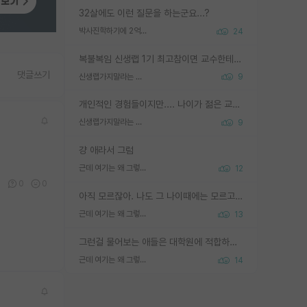
32살에도 이런 질문을 하는군요...?
박사진학하기에 2억은 괜찮은 (?) 정도의 경제력인가요
24
복불복임 신생랩 1기 최고참이면 교수한테 직접 지도받는 시간이 매우 많음 제대로 된 교수라면 말이지 그게 아니라면 그냥 넌 해방 불가능한 노예 1호에 감점쓰레기통이 되는거고
댓글쓰기
신생랩가지말라는 이유가 있었구나
9
개인적인 경험들이지만.... 나이가 젊은 교수일수록 꼰대라는 가면을 쓴 채로 무례함을 행동하는 경우가 거의 90% 정도였음. 나이가 어린데 다른 또래들과 달리 명예, 권력, 재력까지 얻었으니 세상 다 가진 기분이겠지. 오히러 나이 든 교수들이 행동과 말을 더 조심하시더라.
신생랩가지말라는 이유가 있었구나
9
걍 애라서 그럼
근데 여기는 왜 그렇게 SPK를 물어보는거임?
12
1
0
0
아직 모르잖아. 나도 그 나이때에는 모르고 평가 받고 안심하고 싶었어.
근데 여기는 왜 그렇게 SPK를 물어보는거임?
13
그런걸 물어보는 애들은 대학원에 적합하지 않다
근데 여기는 왜 그렇게 SPK를 물어보는거임?
14