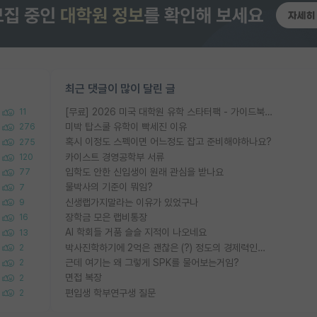
최근 댓글이 많이 달린 글
[무료] 2026 미국 대학원 유학 스타터팩 - 가이드북 & 합격자 컨택메일 템플릿
11
미박 탑스쿨 유학이 빡세진 이유
276
혹시 이정도 스펙이면 어느정도 잡고 준비해야하나요?
275
카이스트 경영공학부 서류
120
입학도 안한 신입생이 원래 관심을 받나요
77
물박사의 기준이 뭐임?
7
신생랩가지말라는 이유가 있었구나
9
장학금 모은 랩비통장
16
AI 학회들 거품 슬슬 지적이 나오네요
13
박사진학하기에 2억은 괜찮은 (?) 정도의 경제력인가요
2
근데 여기는 왜 그렇게 SPK를 물어보는거임?
2
면접 복장
2
편입생 학부연구생 질문
2