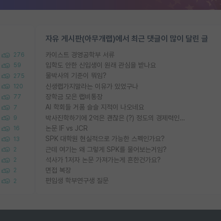
자유 게시판(아무개랩)에서 최근 댓글이 많이 달린 글
카이스트 경영공학부 서류
276
입학도 안한 신입생이 원래 관심을 받나요
59
물박사의 기준이 뭐임?
275
신생랩가지말라는 이유가 있었구나
120
장학금 모은 랩비통장
77
AI 학회들 거품 슬슬 지적이 나오네요
7
박사진학하기에 2억은 괜찮은 (?) 정도의 경제력인가요
9
논문 IF vs JCR
16
SPK 대학원 현실적으로 가능한 스펙인가요?
13
근데 여기는 왜 그렇게 SPK를 물어보는거임?
2
석사가 1저자 논문 가져가는게 흔한건가요?
2
면접 복장
2
편입생 학부연구생 질문
2