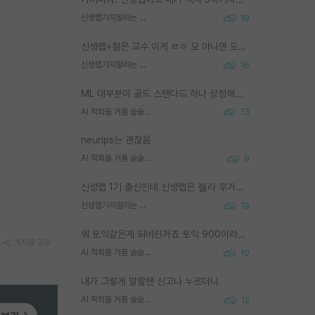
신생랩가지말라는 이유가 있었구나
19
신생랩+젊은 교수 이게 ㄹㅇ 모 아니면 도인듯.
신생랩가지말라는 이유가 있었구나
16
ML 대부분이 골드 스탠다드 하나 상정해놓고 (벤치마크 데이터셋이 여러 개면 여러 개 상정) 그거 얼마나 잘 맞추나 싸움임 가끔 번뜩이는 설계 철학을 보여주는 논문들도 있지만 대부분 그거 성적 얼마나 더 올리느라에 혈안이 되어 있는 측면이 잇음
AI 학회들 거품 슬슬 지적이 나오네요
13
neurips는 괜찮음
AI 학회들 거품 슬슬 지적이 나오네요
9
신생랩 1기 출신인데 신생랩은 줠라 무거운 바벨 같은거임. 들면 대박인데 못들면 깔려 죽음. 아무도 알려주지 않는 환경에서 자생해야하지만, 일단 살아남았다면 그 어떤 사람보다 악착같고 생존력 높은 사람으로 거듭날 수 있음
신생랩가지말라는 이유가 있었구나
19
뭐 토익같은게 되버린거죠 토익 900이라고 영어잘하는건 아닙니다만 잘하는사람은 다 900을 넘는 그런
게시글 공유
AI 학회들 거품 슬슬 지적이 나오네요
10
내가 그렇게 말할땐 신고나 누르더니
AI 학회들 거품 슬슬 지적이 나오네요
12