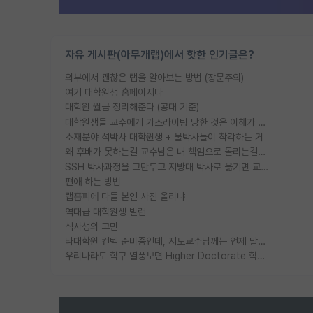
자유 게시판(아무개랩)에서 핫한 인기글은?
외부에서 괜찮은 랩을 알아보는 방법 (장문주의)
여기 대학원생 홈페이지다
대학원 월급 정리해준다 (공대 기준)
대학원생들 교수에게 가스라이팅 당한 것은 이해가 갑니다. 안타깝네요.
소재분야 석박사 대학원생 + 물박사들이 착각하는 거
왜 후배가 못하는걸 교수님은 내 책임으로 돌리는걸까요?
SSH 박사과정을 그만두고 지방대 박사로 옮기면 교수의 꿈은 끝일까요?
편애 하는 방법
랩홈피에 다들 본인 사진 올리냐
역대급 대학원생 빌런
석사생의 고민
타대학원 컨텍 준비중인데, 지도교수님께는 언제 말씀드려야 할까요?
우리나라도 학구 열풍보면 Higher Doctorate 학위가 필요하다고 봅니다.