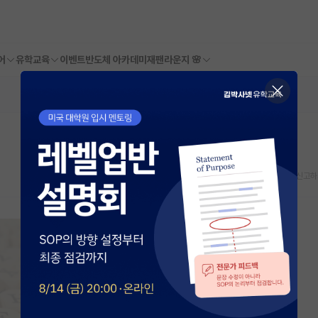
어
유학교육
이벤트
반도체 아카데미
재팬라운지 🌸
스크랩
신고하