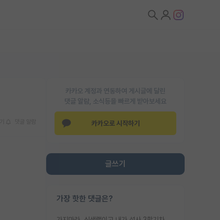
카카오 계정과 연동하여 게시글에 달린
댓글 알람, 소식등을 빠르게 받아보세요
기
댓글 알람
카카오로 시작하기
글쓰기
가장 핫한 댓글은?
가지마라. 신생랩이고 내가 석사 3학기차인데 최고참인데 나도 아무것도 모르는데 교수가 후배들 왜 논문 교육 안시키냐. 논문 왜 안 써오냐 닦달한다