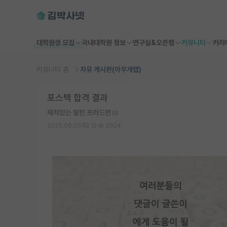
대학원생 모집
국내대학원 정보
연구실&오픈랩
커뮤니티
커리
커뮤니티 홈
자유 게시판(아무개랩)
포스텍 합격 결과
재치있는 밀턴 프리드먼
2025.06.05
12
2924