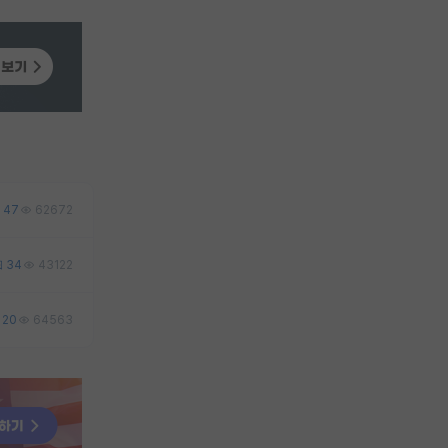
47
62672
34
43122
20
64563