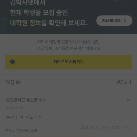
PI 전용 게시판
인문사회 계열 게시판
특수/전문대학원 게시판
카카오 계정과 연동하여 게시글에 달린
반도체/AI 게시판
댓글 알람, 소식등을 빠르게 받아보세요
장학금/장학생 게시판
카카오로 시작하기
학술 정보 게시판
댓글 8개
댓글쓰기
홍보 게시판
커리어
엉뚱한 레프 톨스토이
유학교육
2025.04.14
수차석 아니어도 가능
이벤트
0
0
0
0
0
대댓글 1개
대댓글 쓰기
반도체 아카데미