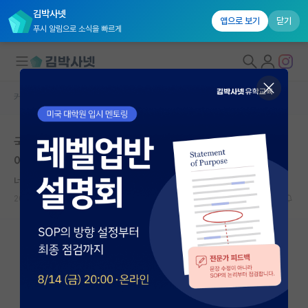
김박사넷
앱으로 보기
닫기
푸시 알림으로 소식을 빠르게
커뮤니티 홈
자유 게시판(아무개랩)
대학원생 모집
국숭세단에서 포스텍 반도체 대학원 가려면 어느 정도 되
국내대학원 정보
어야 할까요?
연구실&오픈랩
너그러운 찰스 다윈
커뮤니티
2025.04.14
8
3656
커뮤니티 홈
전체글보기
베스트 게시판
IF 명예의전당