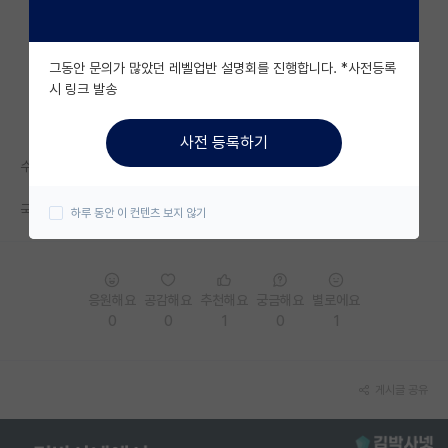
자유 게시판(아무개랩)
그동안 문의가 많았던 레벨업반 설명회를 진행합니다. *사전등록
미국 유학 게시판
시 링크 발송
미국 대학원 합격 후기 게시판
사전 등록하기
대학원생 모집 게시판
수차석 + 논문 정도는 필수일까요?
대학원 합격 후기 게시판
국숭세단 라인으로 포스텍 진학하신 분 계실지요 ㅜㅜ
하루 동안 이 컨텐츠 보지 않기
연구실(PI) 홍보 게시판
석박사 채용 정보 게시판
응원해요
공감해요
추천해요
궁금해요
별로에요
임용 정보 게시판
0
0
1
0
1
학부 인턴 게시판
게시글 공유
취업 게시판
임용 후기 게시판