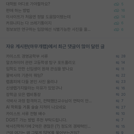
대학원 어디로 가야할까요?
5
편애 하는 방법
16
이사이트가 처음엔 정말 도움많이됐는데
14
커뮤니티는 다 쓰레기통이지
6
정보보안 연구하는 입장에선 식별가능한 사진을 올리는건 비추이긴함
6
자유 게시판(아무개랩)에서 최근 댓글이 많이 달린 글
카이스트 경영공학부 서류
28
알츠하이머 관련 고등학생 탐구 포트폴리오
14
입학도 안한 신입생이 원래 관심을 받나요
11
물박사의 기준이 뭐임?
22
랩홈피에 다들 본인 사진 올리냐
23
신생랩가지말라는 이유가 있었구나
16
장학금 모은 랩비통장
20
석박사 과정 합격하고, 컨택했던교수님이 연락이 안됩니다...
7
AI 학회들 거품 슬슬 지적이 나오네요
27
카이스트 서류 전형 배수
10
DGIST 가는 방법 추천 부탁드립니다.
7
박사진학하기에 2억은 괜찮은 (?) 정도의 경제력인가요
15
근데 여기는 왜 그렇게 SPK를 물어보는거임?
9