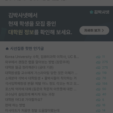
🔥 시선집중 핫한 인기글
Korea University 수학, 컴퓨터과학 이학사, UC Berkeley 산업공학 대학원 공학박사가 되는 것은 쉽지 않겠죠?
11
외부에서 괜찮은 랩을 알아보는 방법 (장문주의)
275
대학원 월급 정리해준다 (공대 기준)
275
대학원생들 교수에게 가스라이팅 당한 것은 이해가 갑니다. 안타깝네요.
119
소재분야 석박사 대학원생 + 물박사들이 착각하는 거
76
석사입학예정생 분들! 제발 어느 정도 각오는 하고 오세요.
156
포스텍 억까에 대해 (동문의 학문적 아웃풋에 대한 반박)
50
교수님이 슬럼프에 빠지게 되는 과정
40
대학원 어디로 가야할까요?
5
편애 하는 방법
16
이사이트가 처음엔 정말 도움많이됐는데
14