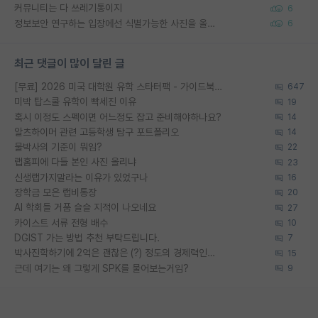
커뮤니티는 다 쓰레기통이지
6
정보보안 연구하는 입장에선 식별가능한 사진을 올리는건 비추이긴함
6
최근 댓글이 많이 달린 글
[무료] 2026 미국 대학원 유학 스타터팩 - 가이드북 & 합격자 컨택메일 템플릿
647
미박 탑스쿨 유학이 빡세진 이유
19
혹시 이정도 스펙이면 어느정도 잡고 준비해야하나요?
14
알츠하이머 관련 고등학생 탐구 포트폴리오
14
물박사의 기준이 뭐임?
22
랩홈피에 다들 본인 사진 올리냐
23
신생랩가지말라는 이유가 있었구나
16
장학금 모은 랩비통장
20
AI 학회들 거품 슬슬 지적이 나오네요
27
카이스트 서류 전형 배수
10
DGIST 가는 방법 추천 부탁드립니다.
7
박사진학하기에 2억은 괜찮은 (?) 정도의 경제력인가요
15
근데 여기는 왜 그렇게 SPK를 물어보는거임?
9