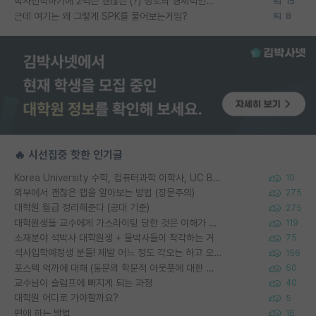
박사진학하기에 2억은 괜찮은 (?) 정도의 경제력인가요
15
근데 여기는 왜 그렇게 SPK를 물어보는거임?
8
🔥 시선집중 핫한 인기글
Korea University 수학, 컴퓨터과학 이학사, UC Berkeley 산업공학 대학원 공학박사가 되는 것은 쉽지 않겠죠?
10
외부에서 괜찮은 랩을 알아보는 방법 (장문주의)
275
대학원 월급 정리해준다 (공대 기준)
275
대학원생들 교수에게 가스라이팅 당한 것은 이해가 갑니다. 안타깝네요.
119
소재분야 석박사 대학원생 + 물박사들이 착각하는 거
75
석사입학예정생 분들! 제발 어느 정도 각오는 하고 오세요.
156
포스텍 억까에 대해 (동문의 학문적 아웃풋에 대한 반박)
50
교수님이 슬럼프에 빠지게 되는 과정
40
대학원 어디로 가야할까요?
5
편애 하는 방법
16