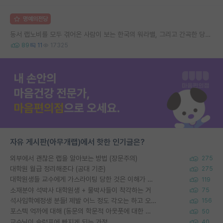
명예의전당
동서 랩노비를 모두 겪어온 사람이 보는 한국의 워라밸, 그리고 간곡한 당부의 말씀
89
11
17325
자유 게시판(아무개랩)에서 핫한 인기글은?
외부에서 괜찮은 랩을 알아보는 방법 (장문주의)
275
대학원 월급 정리해준다 (공대 기준)
275
대학원생들 교수에게 가스라이팅 당한 것은 이해가 갑니다. 안타깝네요.
119
소재분야 석박사 대학원생 + 물박사들이 착각하는 거
75
석사입학예정생 분들! 제발 어느 정도 각오는 하고 오세요.
156
포스텍 억까에 대해 (동문의 학문적 아웃풋에 대한 반박)
50
교수님이 슬럼프에 빠지게 되는 과정
40