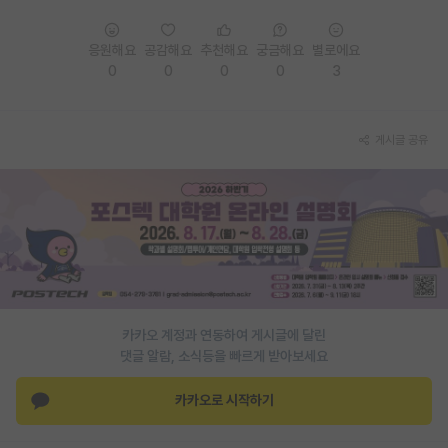
PI 전용 게시판
응원해요
공감해요
추천해요
궁금해요
별로에요
인문사회 계열 게시판
0
0
0
0
3
특수/전문대학원 게시판
게시글 공유
반도체/AI 게시판
장학금/장학생 게시판
학술 정보 게시판
홍보 게시판
커리어
카카오 계정과 연동하여 게시글에 달린
유학교육
댓글 알람, 소식등을 빠르게 받아보세요
이벤트
카카오로 시작하기
반도체 아카데미