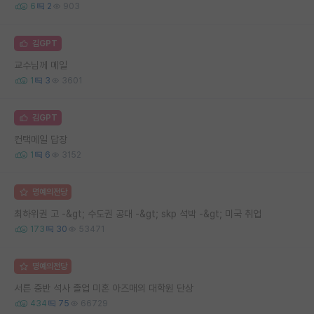
6
2
903
김GPT
교수님께 메일
1
3
3601
김GPT
컨택메일 답장
1
6
3152
명예의전당
최하위권 고 -&gt; 수도권 공대 -&gt; skp 석박 -&gt; 미국 취업
173
30
53471
명예의전당
서른 중반 석사 졸업 미혼 아즈매의 대학원 단상
434
75
66729