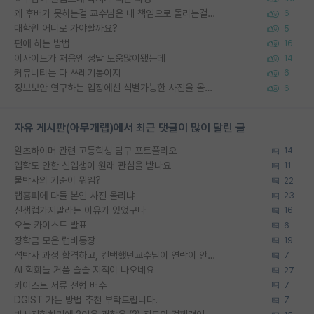
왜 후배가 못하는걸 교수님은 내 책임으로 돌리는걸까요?
6
대학원 어디로 가야할까요?
5
편애 하는 방법
16
이사이트가 처음엔 정말 도움많이됐는데
14
커뮤니티는 다 쓰레기통이지
6
정보보안 연구하는 입장에선 식별가능한 사진을 올리는건 비추이긴함
6
자유 게시판(아무개랩)에서 최근 댓글이 많이 달린 글
알츠하이머 관련 고등학생 탐구 포트폴리오
14
입학도 안한 신입생이 원래 관심을 받나요
11
물박사의 기준이 뭐임?
22
랩홈피에 다들 본인 사진 올리냐
23
신생랩가지말라는 이유가 있었구나
16
오늘 카이스트 발표
6
장학금 모은 랩비통장
19
석박사 과정 합격하고, 컨택했던교수님이 연락이 안됩니다...
7
AI 학회들 거품 슬슬 지적이 나오네요
27
카이스트 서류 전형 배수
7
DGIST 가는 방법 추천 부탁드립니다.
7