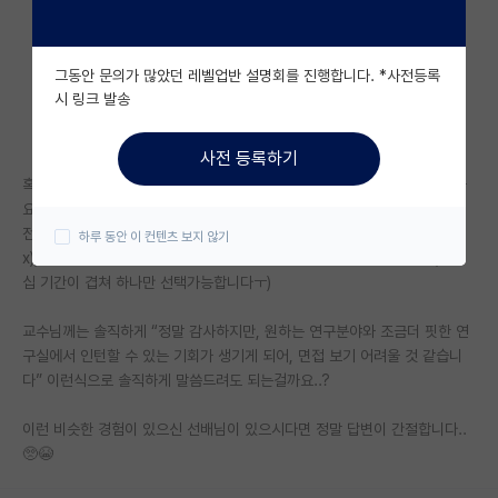
자유 게시판(아무개랩)
그동안 문의가 많았던 레벨업반 설명회를 진행합니다. *사전등록
미국 유학 게시판
시 링크 발송
미국 대학원 합격 후기 게시판
사전 등록하기
대학원생 모집 게시판
혹시 인턴십 합격이 겹쳐서 다른 하나를 취소해본 적 있으신 선배님 계실까
요..?😭
대학원 합격 후기 게시판
전혀 기대가 없던 곳에서 면접 메일이 왔는데(분야가 조금 다른편이라 기대
하루 동안 이 컨텐츠 보지 않기
x), 다른 인턴십이 합격되어 이곳에서 인턴십을 하게될 것 같습니다…(인턴
연구실(PI) 홍보 게시판
십 기간이 겹쳐 하나만 선택가능합니다ㅜ)
석박사 채용 정보 게시판
교수님께는 솔직하게 “정말 감사하지만, 원하는 연구분야와 조금더 핏한 연
임용 정보 게시판
구실에서 인턴할 수 있는 기회가 생기게 되어, 면접 보기 어려울 것 같습니
다” 이런식으로 솔직하게 말씀드려도 되는걸까요..?
학부 인턴 게시판
이런 비슷한 경험이 있으신 선배님이 있으시다면 정말 답변이 간절합니다..
취업 게시판
🥺😭
임용 후기 게시판