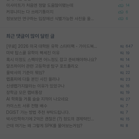
이사이트가 처음엔 정말 도움많이됐는데
14
커뮤니티는 다 쓰레기통이지
6
정보보안 연구하는 입장에선 식별가능한 사진을 올리는건 비추이긴함
6
최근 댓글이 많이 달린 글
[무료] 2026 미국 대학원 유학 스타터팩 - 가이드북 & 합격자 컨택메일 템플릿
647
미박 탑스쿨 유학이 빡세진 이유
19
혹시 이정도 스펙이면 어느정도 잡고 준비해야하나요?
14
알츠하이머 관련 고등학생 탐구 포트폴리오
14
물박사의 기준이 뭐임?
22
랩홈피에 다들 본인 사진 올리냐
23
신생랩가지말라는 이유가 있었구나
16
장학금 모은 랩비통장
19
AI 학회들 거품 슬슬 지적이 나오네요
27
카이스트 서류 전형 배수
7
DGIST 가는 방법 추천 부탁드립니다.
7
박사진학하기에 2억은 괜찮은 (?) 정도의 경제력인가요
15
근데 여기는 왜 그렇게 SPK를 물어보는거임?
8