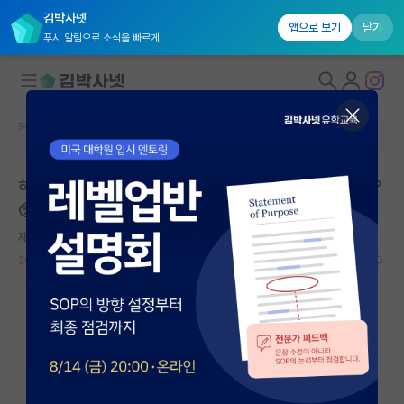
김박사넷
앱으로 보기
닫기
푸시 알림으로 소식을 빠르게
커뮤니티 홈
자유 게시판(아무개랩)
대학원생 모집
하계인턴십 취소 메일을 교수님께 어떻게 보내야할까요..?
국내대학원 정보
🥺
연구실&오픈랩
재치있는 데이비드 흄
커뮤니티
2026.05.17
0
892
커뮤니티 홈
전체글보기
베스트 게시판
IF 명예의전당