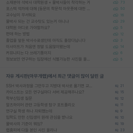
소재분야 석박사 대학원생 + 물박사들이 착각하는 거
73
포스텍 억까에 대해 (동문의 학문적 아웃풋에 대한 반박)
50
교수님이 무서워요
16
물박사 되는 건 교수탓도 있는거 아니냐
29
대학원 어디로 가야할까요?
5
편애 하는 방법
12
졸업을 앞둔 박사수료생인데 아직도 출장다닙니다
3
이사이트가 처음엔 정말 도움많이됐는데
14
커뮤니티는 다 쓰레기통이지
6
정보보안 연구하는 입장에선 식별가능한 사진을 올리는건 비추이긴함
5
자유 게시판(아무개랩)에서 최근 댓글이 많이 달린 글
SSH 박사과정을 그만두고 지방대 박사로 옮기면 교수의 꿈은 끝일까요?
21
카이스트는 모든 연구실마다 서버 제공해주나요?
15
학부신입생 질문
12
알츠하이머 관련 고등학생 탐구 포트폴리오
11
연구실 학생 하나 자퇴했는데
9
입학도 안한 신입생이 원래 관심을 받나요
10
물박사의 기준이 뭐임?
19
랩홈피에 다들 본인 사진 올리냐
23