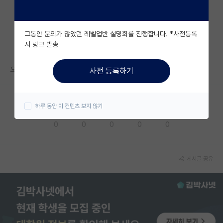
자유 게시판(아무개랩)
그동안 문의가 많았던 레벨업반 설명회를 진행합니다. *사전등록
미국 유학 게시판
시 링크 발송
미국 대학원 합격 후기 게시판
오늘까지 와야할거 같은데.. ㅠㅠ 저만 안온건가요 ㅠㅠㅠㅠㅠ
사전 등록하기
대학원생 모집 게시판
대학원 합격 후기 게시판
하루 동안 이 컨텐츠 보지 않기
응원해요
공감해요
추천해요
궁금해요
별로에요
연구실(PI) 홍보 게시판
0
0
0
0
0
석박사 채용 정보 게시판
임용 정보 게시판
게시글 공유
학부 인턴 게시판
취업 게시판
임용 후기 게시판