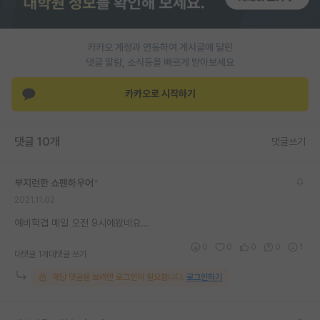
PI 전용 게시판
카카오 계정과 연동하여 게시글에 달린
인문사회 계열 게시판
댓글 알람, 소식등을 빠르게 받아보세요
특수/전문대학원 게시판
카카오로 시작하기
반도체/AI 게시판
장학금/장학생 게시판
댓글 10개
댓글쓰기
학술 정보 게시판
부지런한 쇼펜하우어
*
홍보 게시판
2021.11.02
커리어
예비학겹 메일 오전 9시에왔네요...
0
0
0
0
1
유학교육
대댓글 1개
대댓글 쓰기
해당 댓글을 보려면 로그인이 필요합니다.
로그인하기
이벤트
반도체 아카데미