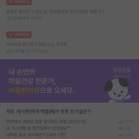
명예의전당
올해도 찾아온 스승의 날, 학생들에게 부끄러움을 배웁니다
89
8
16442
명예의전당
박사과정 밟으면서 점점 드는 생각들
327
47
62628
자유 게시판(아무개랩)에서 핫한 인기글은?
외부에서 괜찮은 랩을 알아보는 방법 (장문주의)
275
내 석사생활 참 많은일들이 있엇네요^^
212
대학원 월급 정리해준다 (공대 기준)
275