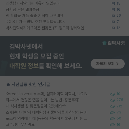
신생랩가지말라는 이유가 있었구나
15
장학금 모은 랩비통장
16
AI 학회들 거품 슬슬 지적이 나오네요
26
DGIST 가는 방법 추천 부탁드립니다.
7
박사진학하기에 2억은 괜찮은 (?) 정도의 경제력인가요
12
🔥 시선집중 핫한 인기글
Korea University 수학, 컴퓨터과학 이학사, UC Berkeley 산업공학 대학원 공학박사가 되는 것은 쉽지 않겠죠?
10
외부에서 괜찮은 랩을 알아보는 방법 (장문주의)
275
내 석사생활 참 많은일들이 있엇네요^^
212
소재분야 석박사 대학원생 + 물박사들이 착각하는 거
73
포스텍 억까에 대해 (동문의 학문적 아웃풋에 대한 반박)
50
교수님이 무서워요
16