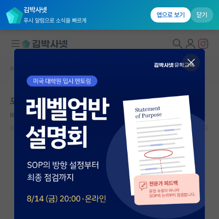
김박사넷
앱으로 보기
닫기
푸시 알림으로 소식을 빠르게
커뮤니티 홈
자유 게시판(아무개랩)
대학원생 모집
포스텍 컴공 합격메일 오신분 계신가요??
국내대학원 정보
바보같은 닐스 보어
연구실&오픈랩
2021.11.02
10
3035
커뮤니티
커뮤니티 홈
전체글보기
베스트 게시판
IF 명예의전당