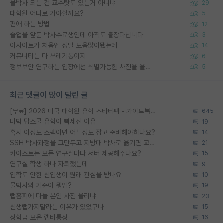
물박사 되는 건 교수탓도 있는거 아니냐
29
대학원 어디로 가야할까요?
5
편애 하는 방법
12
졸업을 앞둔 박사수료생인데 아직도 출장다닙니다
3
이사이트가 처음엔 정말 도움많이됐는데
14
커뮤니티는 다 쓰레기통이지
6
정보보안 연구하는 입장에선 식별가능한 사진을 올리는건 비추이긴함
5
최근 댓글이 많이 달린 글
[무료] 2026 미국 대학원 유학 스타터팩 - 가이드북 & 합격자 컨택메일 템플릿
645
미박 탑스쿨 유학이 빡세진 이유
19
혹시 이정도 스펙이면 어느정도 잡고 준비해야하나요?
14
SSH 박사과정을 그만두고 지방대 박사로 옮기면 교수의 꿈은 끝일까요?
21
카이스트는 모든 연구실마다 서버 제공해주나요?
15
연구실 학생 하나 자퇴했는데
9
입학도 안한 신입생이 원래 관심을 받나요
10
물박사의 기준이 뭐임?
19
랩홈피에 다들 본인 사진 올리냐
23
신생랩가지말라는 이유가 있었구나
15
장학금 모은 랩비통장
16