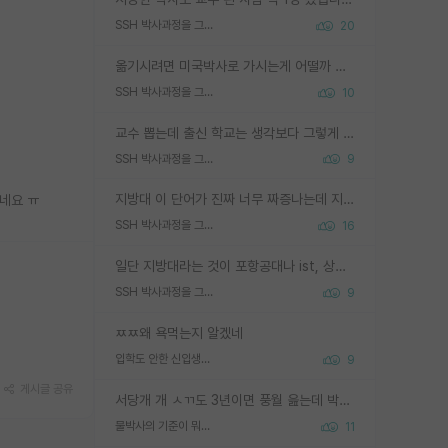
SSH 박사과정을 그만두고 지방대 박사로 옮기면 교수의 꿈은 끝일까요?
20
옮기시려면 미국박사로 가시는게 어떨까 싶네요. 교수가 꿈이면 미국박사 하고 미국교수 까지 같이 노리시는게 기회가 많지 않을까요?
SSH 박사과정을 그만두고 지방대 박사로 옮기면 교수의 꿈은 끝일까요?
10
교수 뽑는데 출신 학교는 생각보다 그렇게 안 봄. 앞으로는 더 안 보게 될거임. 박사는 어디서 진행해도 됨. 단, 제대로 쌓고 좋은 실적 만들 수 있다면. 그런데 지방대는 그럴 가능성이 지극히 낮음. 나만 열심히 잘 하면 된다? 인간은 주변 환경에 지배되는 나약한 존재임. 주변의 지방대 대학원생과 섞이고 지방 특유의 여유로움 또는 나쁘게 얘기해서 나태함에 젖어 살다보면 교수의 꿈 자체를 잊어버리게 될 가능성도 있음. 주변 환경이 70~80%임.
SSH 박사과정을 그만두고 지방대 박사로 옮기면 교수의 꿈은 끝일까요?
9
지방대 이 단어가 진짜 너무 짜증나는데 지방대면 다 그냥 쓰레기인가요? 무슨 말 같지도 않은 댓글들이 있는건지??? 지방에도 충분히 좋은 대학 많고 충분히 잘하는 교수님들 많습니다 포항공대 4개 IST 대표 지거국들 여기 모두 다 지방에 있고 여기 출신들 중에 교수하는 분들 적지 않습니다 지거국 출신이 무슨 교수를 하냐?라고 생각할 사람들 많은데 상위 대표 지거국에 아웃라이어들 많습니다 결국 개인의 연구역량과 실적이 중요합니다 이 역량을 펼치는데 있어서 지도교수와의 합도 중요합니다. 그리고 경력이 필요하면 해외포닥까지 다녀오세요
네요 ㅠ
SSH 박사과정을 그만두고 지방대 박사로 옮기면 교수의 꿈은 끝일까요?
16
일단 지방대라는 것이 포항공대나 ist, 상위 지거국은 아니라고 생각하겠습니다. 그런곳은 서성한에 비해 소위 대학 네임밸류가 크게 뒤떨어지지는 않으니까요. 대학 이름이 중요하냐? 당연합니다. 대학 이름이 좋아서 좋은 아웃풋이 나오는 것이냐, 좋은 대학은 좋은 사람과 좋은 기회가 몰려있으니 아웃풋도 자연스럽게 좋아지는 것이냐? 대답하기 어려운 문제입니다. 아직 한국 사회에서 학벌을 보는 것도, 특히 이공계를 중심으로 학벌보다는 실적 위주라는 분위기가 형성되는 것도 사실입니다. 지방대 출신으로 전임교수가 될수 있느냐? 가능 불가능을 따지면 당연히 가능입니다. 지방대 박사 출신으로 전임교원이 된 경우가 실제로 있으니까요. 현실적인 가능성이 있느냐? 지금 이정도 대학의 교수가 되고싶다고 생각되는 대학 들어가서 컴공과 교수 목록 켜고 박사 어디서 받았는지 쭉 한번 보세요. 냉정하게 지방대 출신인 분들이 많지는 않으실겁니다.
SSH 박사과정을 그만두고 지방대 박사로 옮기면 교수의 꿈은 끝일까요?
9
ㅉㅉ왜 욕먹는지 알겠네
입학도 안한 신입생이 원래 관심을 받나요
9
게시글 공유
서당개 개 ㅅㄲ도 3년이면 풍월 읊는데 박사 5년 이상 대리고 있으면서 물된건 교수 탓 맞는ㄱ게 거기가 서당이 아니란 소리임
물박사의 기준이 뭐임?
11