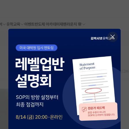
어
유학교육
이벤트
반도체 아카데미
재팬라운지 🌸
스크랩
신고하