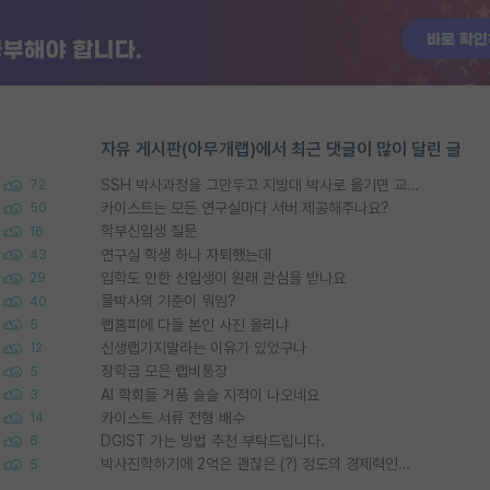
자유 게시판(아무개랩)에서 최근 댓글이 많이 달린 글
SSH 박사과정을 그만두고 지방대 박사로 옮기면 교수의 꿈은 끝일까요?
72
카이스트는 모든 연구실마다 서버 제공해주나요?
50
학부신입생 질문
16
연구실 학생 하나 자퇴했는데
43
입학도 안한 신입생이 원래 관심을 받나요
29
물박사의 기준이 뭐임?
40
랩홈피에 다들 본인 사진 올리냐
5
신생랩가지말라는 이유가 있었구나
12
장학금 모은 랩비통장
5
AI 학회들 거품 슬슬 지적이 나오네요
3
카이스트 서류 전형 배수
14
DGIST 가는 방법 추천 부탁드립니다.
6
박사진학하기에 2억은 괜찮은 (?) 정도의 경제력인가요
5