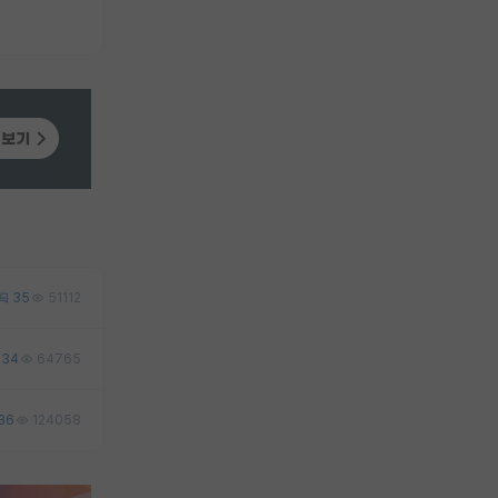
35
51112
34
64765
36
124058