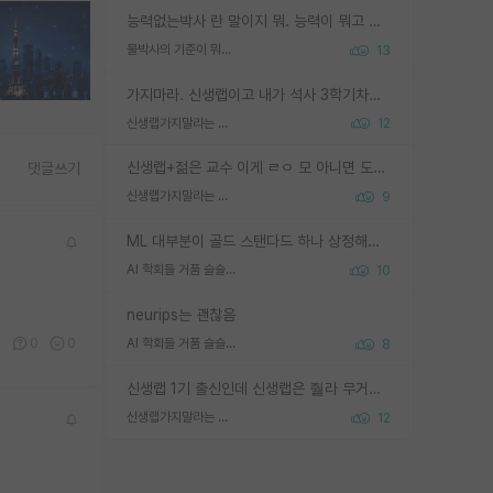
능력없는박사 란 말이지 뭐. 능력이 뭐고 능력이 있다는게 뭔지는 사람마다 기준이 다르니까 얘기해봐야 서로 자기 기준만 얘기해서 논쟁이 끝이 안나고. 주위에서 능력있고 야심있는 신입생이 교수가 유의미한 피드백을 아예 안주면서 제대로된 과제에 참여해볼 기회도 제공하지 않고 잡일 뺑뺑이만 돌려서 맨날 단순작업만 하면서 밤새다가 눈빛이 점점 죽어가는걸 본 사람은 물박사는 교수탓이라고 하고, 교수는 이것저것 알려도 주고 기회도 주고 사수 동기 붙여주면서 어떻게든 끌고가려고 하는데 본인이 매일 뺀질거리면서 출근 하는둥마는둥 하다가 기껏 와서도 폰이나 쳐다보다가 실험 망치고 저녁약속있어서 먼저 가볼게요~ 하는걸 본 사람은 물박사는 본인탓이라고 함.
물박사의 기준이 뭐임?
13
가지마라. 신생랩이고 내가 석사 3학기차인데 최고참인데 나도 아무것도 모르는데 교수가 후배들 왜 논문 교육 안시키냐. 논문 왜 안 써오냐 닦달한다
신생랩가지말라는 이유가 있었구나
12
신생랩+젊은 교수 이게 ㄹㅇ 모 아니면 도인듯.
댓글쓰기
신생랩가지말라는 이유가 있었구나
9
ML 대부분이 골드 스탠다드 하나 상정해놓고 (벤치마크 데이터셋이 여러 개면 여러 개 상정) 그거 얼마나 잘 맞추나 싸움임 가끔 번뜩이는 설계 철학을 보여주는 논문들도 있지만 대부분 그거 성적 얼마나 더 올리느라에 혈안이 되어 있는 측면이 잇음
AI 학회들 거품 슬슬 지적이 나오네요
10
neurips는 괜찮음
0
0
0
AI 학회들 거품 슬슬 지적이 나오네요
8
신생랩 1기 출신인데 신생랩은 줠라 무거운 바벨 같은거임. 들면 대박인데 못들면 깔려 죽음. 아무도 알려주지 않는 환경에서 자생해야하지만, 일단 살아남았다면 그 어떤 사람보다 악착같고 생존력 높은 사람으로 거듭날 수 있음
신생랩가지말라는 이유가 있었구나
12