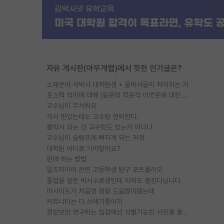
자유 게시판(아무개랩)에서 핫한 인기글은?
소재분야 석박사 대학원생 + 물박사들이 착각하는 거
포스텍 억까에 대해 (동문의 학문적 아웃풋에 대한 반박)
교수님이 무서워요
석사 받았는데도 교수랑 연락한다.
물박사 되는 건 교수탓도 있는거 아니냐
교수님이 슬럼프에 빠지게 되는 과정
대학원 어디로 가야할까요?
편애 하는 방법
알츠하이머 관련 고등학생 탐구 포트폴리오
졸업을 앞둔 박사수료생인데 아직도 출장다닙니다
이사이트가 처음엔 정말 도움많이됐는데
커뮤니티는 다 쓰레기통이지
정보보안 연구하는 입장에선 식별가능한 사진을 올리는건 비추이긴함