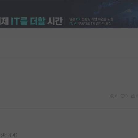
0
0
보신건가여?