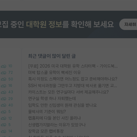
최근 댓글이 많이 달린 글
[무료] 2026 미국 대학원 유학 스타터팩 - 가이드북 & 합격자 컨택메일 템플릿
10
미박 탑스쿨 유학이 빡세진 이유
72
혹시 이정도 스펙이면 어느정도 잡고 준비해야하나요?
50
SSH 박사과정을 그만두고 지방대 박사로 옮기면 교수의 꿈은 끝일까요?
16
카이스트는 모든 연구실마다 서버 제공해주나요?
43
연구실 학생 하나 자퇴했는데
29
입학도 안한 신입생이 원래 관심을 받나요
40
물박사의 기준이 뭐임?
5
랩홈피에 다들 본인 사진 올리냐
12
신생랩가지말라는 이유가 있었구나
5
장학금 모은 랩비통장
14