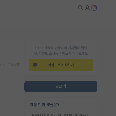
카카오 계정과 연동하여 게시글에 달린
댓글 알람, 소식등을 빠르게 받아보세요
기
댓글 알람
카카오로 시작하기
글쓰기
가장 핫한 댓글은?
서성한 박사로 교수 된 사람 딱 1명 봤습니다. 근데 지방대 박사로 교수된 거는 기적이 일어나야되요. 서성한 학부부터여도 빡센게 교수임용일텐데 지방대박사로 무슨 교수가 되나요...... 중소기업/중견기업 팀장급/연구소장급이나 될거 같네요.