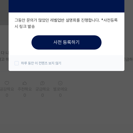
그동안 문의가 많았던 레벨업반 설명회를 진행합니다. *사전등록
시 링크 발송
사전 등록하기
 다 나가기로 했나요?
고 하니 교수님이 그냥 설 쉬고 개강때 출근하라는데요.. 다른분들은 어떤지 궁금하
하루 동안 이 컨텐츠 보지 않기
공감해요
추천해요
궁금해요
별로에요
0
0
0
0