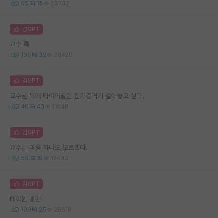
95
15
23732
김GPT
교수 특
105
32
28420
김GPT
교수님 목에 타이머달린 전기충격기 걸어놓고 싶다.
40
40
11048
김GPT
교수님 마음 하나도 모르겠다.
59
19
12406
김GPT
대학원 빌런
109
25
28610