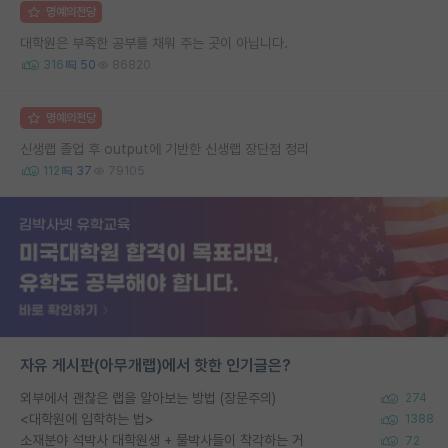
명예의전당
대학원은 부족한 공부를 채워 주는 곳이 아닙니다.
316
50
86820
명예의전당
신생랩 졸업 후 output에 기반한 신생랩 장단점 정리
112
37
79105
자유 게시판(아무개랩)에서 핫한 인기글은?
외부에서 괜찮은 랩을 알아보는 방법 (장문주의)
274
<대학원에 입학하는 법>
1388
소재분야 석박사 대학원생 + 물박사들이 착각하는 거
72