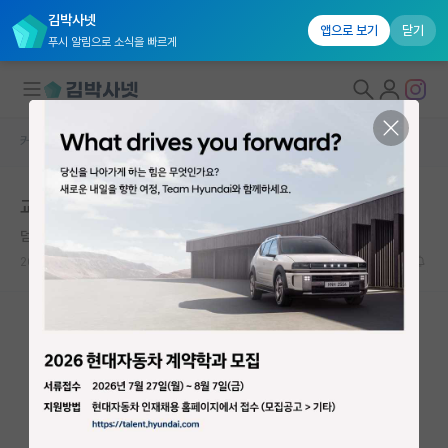
김박사넷
앱으로 보기
닫기
푸시 알림으로 소식을 빠르게
커뮤니티 홈
자유 게시판(아무개랩)
대학원생 모집
교수님 심리가 뭘까요
국내대학원 정보
덤덤한 앙투안 라부아지에
연구실&오픈랩
2023.07.23
6
2037
커뮤니티
커뮤니티 홈
전체글보기
베스트 게시판
IF 명예의전당