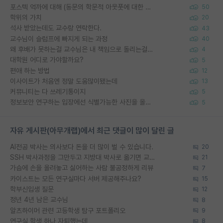
포스텍 억까에 대해 (동문의 학문적 아웃풋에 대한 반박)
50
학위의 가치
20
석사 받았는데도 교수랑 연락한다.
43
교수님이 슬럼프에 빠지게 되는 과정
40
왜 후배가 못하는걸 교수님은 내 책임으로 돌리는걸까요?
4
대학원 어디로 가야할까요?
5
편애 하는 방법
12
이사이트가 처음엔 정말 도움많이됐는데
13
커뮤니티는 다 쓰레기통이지
5
정보보안 연구하는 입장에선 식별가능한 사진을 올리는건 비추이긴함
5
자유 게시판(아무개랩)에서 최근 댓글이 많이 달린 글
AI전공 박사는 의사보다 돈을 더 많이 벌 수 있습니다.
20
SSH 박사과정을 그만두고 지방대 박사로 옮기면 교수의 꿈은 끝일까요?
21
가슴에 손을 올려놓고 싫어하는 사람 불공정하게 리뷰
7
카이스트는 모든 연구실마다 서버 제공해주나요?
15
학부신입생 질문
12
정년 4년 남은 교수님
8
알츠하이머 관련 고등학생 탐구 포트폴리오
9
연구실 학생 하나 자퇴했는데
8