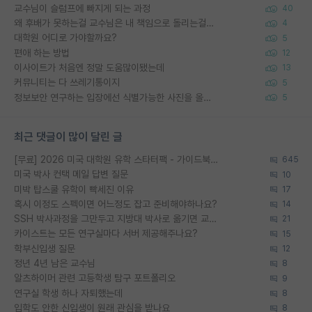
교수님이 슬럼프에 빠지게 되는 과정
40
왜 후배가 못하는걸 교수님은 내 책임으로 돌리는걸까요?
4
대학원 어디로 가야할까요?
5
편애 하는 방법
12
이사이트가 처음엔 정말 도움많이됐는데
13
커뮤니티는 다 쓰레기통이지
5
정보보안 연구하는 입장에선 식별가능한 사진을 올리는건 비추이긴함
5
최근 댓글이 많이 달린 글
[무료] 2026 미국 대학원 유학 스타터팩 - 가이드북 & 합격자 컨택메일 템플릿
645
미국 박사 컨택 메일 답변 질문
10
미박 탑스쿨 유학이 빡세진 이유
17
혹시 이정도 스펙이면 어느정도 잡고 준비해야하나요?
14
SSH 박사과정을 그만두고 지방대 박사로 옮기면 교수의 꿈은 끝일까요?
21
카이스트는 모든 연구실마다 서버 제공해주나요?
15
학부신입생 질문
12
정년 4년 남은 교수님
8
알츠하이머 관련 고등학생 탐구 포트폴리오
9
연구실 학생 하나 자퇴했는데
8
입학도 안한 신입생이 원래 관심을 받나요
8