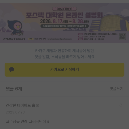
PI 전용 게시판
인문사회 계열 게시판
특수/전문대학원 게시판
반도체/AI 게시판
카카오 계정과 연동하여 게시글에 달린
장학금/장학생 게시판
댓글 알람, 소식등을 빠르게 받아보세요
학술 정보 게시판
카카오로 시작하기
홍보 게시판
댓글 6개
댓글쓰기
커리어
유학교육
건강한 데이비드 흄
이벤트
2023.07.23
교수님들 원래 그러시던데요
반도체 아카데미