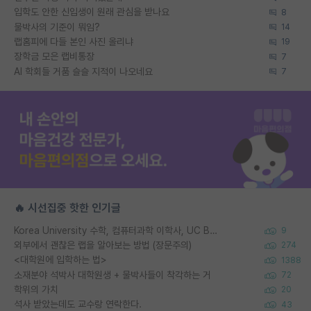
입학도 안한 신입생이 원래 관심을 받나요
8
물박사의 기준이 뭐임?
14
랩홈피에 다들 본인 사진 올리냐
19
장학금 모은 랩비통장
7
AI 학회들 거품 슬슬 지적이 나오네요
7
🔥 시선집중 핫한 인기글
Korea University 수학, 컴퓨터과학 이학사, UC Berkeley 산업공학 대학원 공학박사가 되는 것은 쉽지 않겠죠?
9
외부에서 괜찮은 랩을 알아보는 방법 (장문주의)
274
<대학원에 입학하는 법>
1388
소재분야 석박사 대학원생 + 물박사들이 착각하는 거
72
학위의 가치
20
석사 받았는데도 교수랑 연락한다.
43