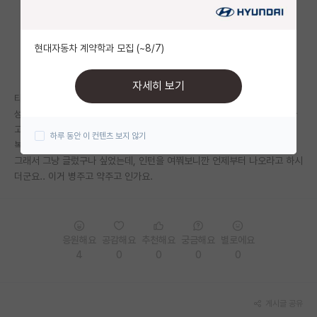
자유 게시판(아무개랩)
현대자동차 계약학과 모집 (~8/7)
미국 유학 게시판
미국 대학원 합격 후기 게시판
자세히 보기
타대에 내년 진학 컨택을 해서 면담 오라고 하셔서 갔습니다.
대학원생 모집 게시판
성적이 너무 낮다고, 학부 성적은 성실함의 지표라고 걱정된다고 엄청 뭐라
고 하시더군요… 저는 그냥 기죽은 목소리로 열심히 하겠습니다. 이것만 반
하루 동안 이 컨텐츠 보지 않기
대학원 합격 후기 게시판
복했고요..
그래서 그냥 글렀구나 싶었는데, 인턴을 여쭤보니깐 언제부터 나오라고 하시
연구실(PI) 홍보 게시판
더군요.. 이거 병주고 약주고 인가요.
석박사 채용 정보 게시판
임용 정보 게시판
응원해요
공감해요
추천해요
궁금해요
별로에요
학부 인턴 게시판
4
0
0
0
0
취업 게시판
게시글 공유
임용 후기 게시판