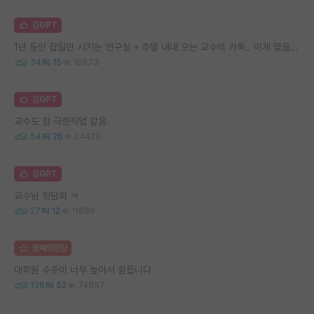
김GPT
1년 동안 잡일만 시키는 연구실 + 주말 내내 오는 교수의 카톡.. 이게 맞을까요
34
15
18873
김GPT
교수도 참 극한직업 같음.
54
26
24429
김GPT
교수님 뒷담화 ㅋ
27
12
11689
명예의전당
대학원 수준이 너무 높아서 힘듭니다
138
52
74857