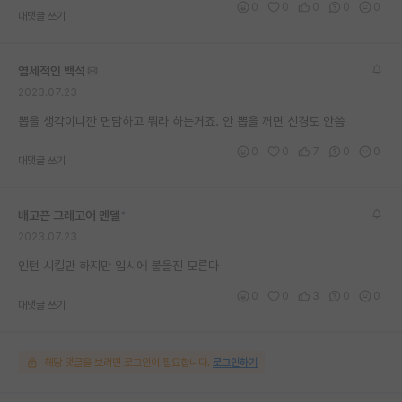
0
0
0
0
0
대댓글 쓰기
재팬라운지 🌸
염세적인 백석
2023.07.23
뽑을 생각이니깐 면담하고 뭐라 하는거죠. 안 뽑을 꺼면 신경도 안씀
0
0
7
0
0
대댓글 쓰기
배고픈 그레고어 멘델
*
2023.07.23
인턴 시킬만 하지만 입시에 붙을진 모른다
0
0
3
0
0
대댓글 쓰기
해당 댓글을 보려면 로그인이 필요합니다.
로그인하기