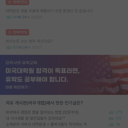
명예의전당
대학원은 정말 우울에 매몰되기 쉬운 환경인 것 같습니다
131
24
32003
명예의전당
박사논문 쓰는 엄마 계신가요?
105
24
13237
자유 게시판(아무개랩)에서 핫한 인기글은?
외부에서 괜찮은 랩을 알아보는 방법 (장문주의)
275
내 석사생활 참 많은일들이 있엇네요^^
212
소재분야 석박사 대학원생 + 물박사들이 착각하는 거
74