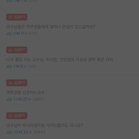
0
7
2072
김GPT
교수님들은 학부생들에게 얼마나 관심이 있으실까요?
9
11
5137
김GPT
너무 좋은 지도 교수님. 하지만, 건강상의 이유로 휴학 혹은 자퇴
2
8
1302
김GPT
여학생을 선호하는교수
23
27
29927
김GPT
교수님이 박사과정이랑 사귀는랩가도 되나요?
48
33
30444