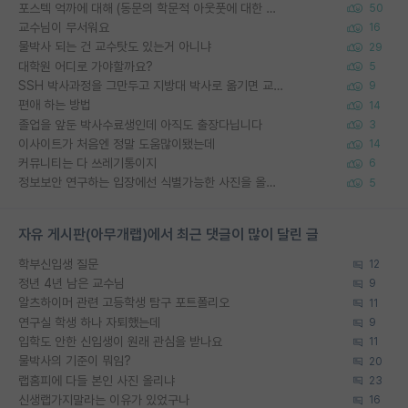
포스텍 억까에 대해 (동문의 학문적 아웃풋에 대한 반박)
50
교수님이 무서워요
16
물박사 되는 건 교수탓도 있는거 아니냐
29
대학원 어디로 가야할까요?
5
SSH 박사과정을 그만두고 지방대 박사로 옮기면 교수의 꿈은 끝일까요?
9
편애 하는 방법
14
졸업을 앞둔 박사수료생인데 아직도 출장다닙니다
3
이사이트가 처음엔 정말 도움많이됐는데
14
커뮤니티는 다 쓰레기통이지
6
정보보안 연구하는 입장에선 식별가능한 사진을 올리는건 비추이긴함
5
자유 게시판(아무개랩)에서 최근 댓글이 많이 달린 글
학부신입생 질문
12
정년 4년 남은 교수님
9
알츠하이머 관련 고등학생 탐구 포트폴리오
11
연구실 학생 하나 자퇴했는데
9
입학도 안한 신입생이 원래 관심을 받나요
11
물박사의 기준이 뭐임?
20
랩홈피에 다들 본인 사진 올리냐
23
신생랩가지말라는 이유가 있었구나
16