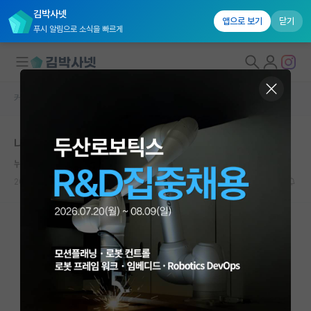
김박사넷
앱으로 보기
닫기
푸시 알림으로 소식을 빠르게
커뮤니티 홈
자유 게시판(아무개랩)
대학원생 모집
나는 우리 교수님이 진짜 좋다.
국내대학원 정보
뉘우치는 프리모 레비
연구실&오픈랩
2024.08.31
2
3958
커뮤니티
커뮤니티 홈
전체글보기
베스트 게시판
IF 명예의전당