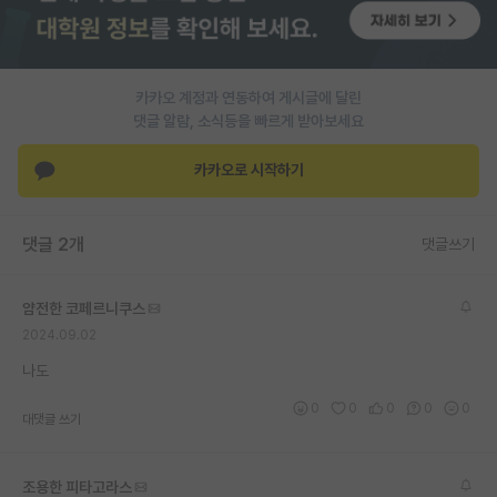
PI 전용 게시판
인문사회 계열 게시판
카카오 계정과 연동하여 게시글에 달린
댓글 알람, 소식등을 빠르게 받아보세요
특수/전문대학원 게시판
반도체/AI 게시판
카카오로 시작하기
장학금/장학생 게시판
댓글 2개
댓글쓰기
학술 정보 게시판
홍보 게시판
얌전한 코페르니쿠스
2024.09.02
커리어
나도
유학교육
0
0
0
0
0
대댓글 쓰기
이벤트
반도체 아카데미
조용한 피타고라스