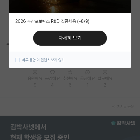
자유 게시판(아무개랩)
2026 두산로보틱스 R&D 집중채용 (~8/9)
미국 유학 게시판
미국 대학원 합격 후기 게시판
자세히 보기
교수님이 건강 좀 챙기셨으면 좋겠다.
대학원생 모집 게시판
하루 동안 이 컨텐츠 보지 않기
대학원 합격 후기 게시판
연구실(PI) 홍보 게시판
응원해요
공감해요
추천해요
궁금해요
별로에요
9
4
6
1
2
석박사 채용 정보 게시판
임용 정보 게시판
게시글 공유
학부 인턴 게시판
취업 게시판
임용 후기 게시판