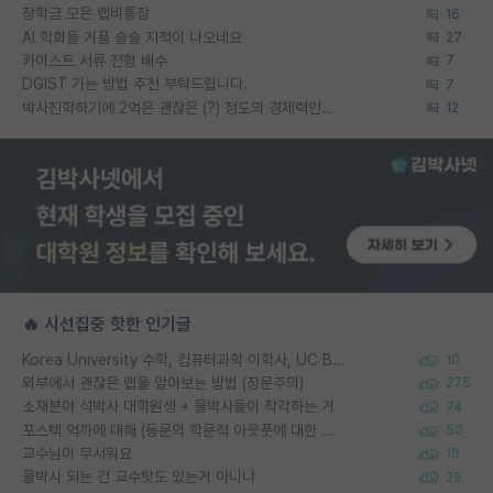
장학금 모은 랩비통장
16
AI 학회들 거품 슬슬 지적이 나오네요
27
카이스트 서류 전형 배수
7
DGIST 가는 방법 추천 부탁드립니다.
7
박사진학하기에 2억은 괜찮은 (?) 정도의 경제력인가요
12
🔥 시선집중 핫한 인기글
Korea University 수학, 컴퓨터과학 이학사, UC Berkeley 산업공학 대학원 공학박사가 되는 것은 쉽지 않겠죠?
10
외부에서 괜찮은 랩을 알아보는 방법 (장문주의)
275
소재분야 석박사 대학원생 + 물박사들이 착각하는 거
74
포스텍 억까에 대해 (동문의 학문적 아웃풋에 대한 반박)
50
교수님이 무서워요
16
물박사 되는 건 교수탓도 있는거 아니냐
29