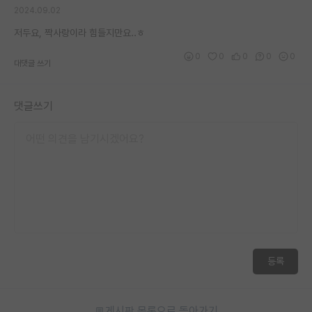
2024.09.02
재팬라운지 🌸
저두요, 짝사랑이라 힘들지만요..ㅎ
0
0
0
0
0
대댓글 쓰기
댓글쓰기
등록
게시판 목록으로 돌아가기