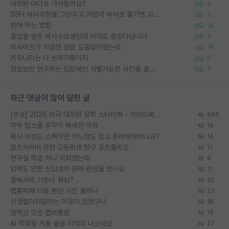
대학원 어디로 가야할까요?
5
SSH 박사과정을 그만두고 지방대 박사로 옮기면 교수의 꿈은 끝일까요?
9
편애 하는 방법
14
졸업을 앞둔 박사수료생인데 아직도 출장다닙니다
3
이사이트가 처음엔 정말 도움많이됐는데
14
커뮤니티는 다 쓰레기통이지
6
정보보안 연구하는 입장에선 식별가능한 사진을 올리는건 비추이긴함
5
최근 댓글이 많이 달린 글
[무료] 2026 미국 대학원 유학 스타터팩 - 가이드북 & 합격자 컨택메일 템플릿
646
미박 탑스쿨 유학이 빡세진 이유
19
혹시 이정도 스펙이면 어느정도 잡고 준비해야하나요?
14
알츠하이머 관련 고등학생 탐구 포트폴리오
11
연구실 학생 하나 자퇴했는데
9
입학도 안한 신입생이 원래 관심을 받나요
11
물박사의 기준이 뭐임?
20
랩홈피에 다들 본인 사진 올리냐
23
신생랩가지말라는 이유가 있었구나
16
장학금 모은 랩비통장
16
AI 학회들 거품 슬슬 지적이 나오네요
27