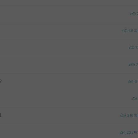
48
7
?
6
.
316
233