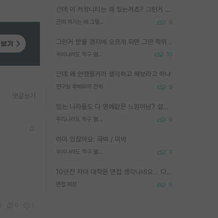
근데 이 커뮤니티는 왜 있는거죠? 그런거 쉽게 물어볼수있어서 있는거 아닌가요? 그렇게 보기 싫으면 커뮤니티도 하지마시지 그러면
근데 여기는 왜 그렇게 SPK를 물어보는거임?
8
그런거 받을 경지에 오르게 되면 그딴 학위명이 필요없음
우리나라도 학구 열풍보면 Higher Doctorate 학위가 필요하다고 봅니다.
10
근데 왜 안했을거라 생각하고 해보라고 하냐
연구실 후배와의 관계
9
댓글쓰기
있는 나라들도 다 명예같은 느낌아님? 설마 박사끼리 등급나눠서 학위수여하자 같은 헛소리는 아니지? ㅋㅋ
우리나라도 학구 열풍보면 Higher Doctorate 학위가 필요하다고 봅니다.
9
이미 있잖아요: 국박 / 미박
우리나라도 학구 열풍보면 Higher Doctorate 학위가 필요하다고 봅니다.
9
10년전 자대 대학원 면접 생각나네요... 다들 양복에 넥타이까지 하고 갔더니, 국회의원 출마하냐고 놀리셨던. (면접질문내용: 증명사진에선 두상이 계란형인데, 실제론 그렇지 않다. 증명사진이 뭘 증명하고 있는거냐)ㅋㅋㅋㅋ
면접 복장
8
9
0
1