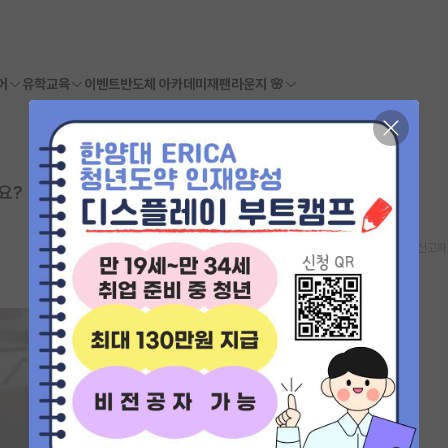
어
유학교육
이벤트
반도체 아카데미
재팬라운지 🌸
요?
스크랩
신고하