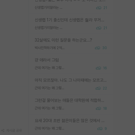
신생랩가지말라는 이유가 있었구나
21
신생랩 1기 출신인데 신생랩은 줠라 무거운 바벨 같은거임. 들면 대박인데 못들면 깔려 죽음. 아무도 알려주지 않는 환경에서 자생해야하지만, 일단 살아남았다면 그 어떤 사람보다 악착같고 생존력 높은 사람으로 거듭날 수 있음
신생랩가지말라는 이유가 있었구나
21
32살에도 이런 질문을 하는군요...?
박사진학하기에 2억은 괜찮은 (?) 정도의 경제력인가요
30
걍 애라서 그럼
근데 여기는 왜 그렇게 SPK를 물어보는거임?
16
아직 모르잖아. 나도 그 나이때에는 모르고 평가 받고 안심하고 싶었어.
근데 여기는 왜 그렇게 SPK를 물어보는거임?
22
그런걸 물어보는 애들은 대학원에 적합하지 않다
근데 여기는 왜 그렇게 SPK를 물어보는거임?
18
요새 20대 초반 젊은이들은 많은 것에서 가성비를 따지더라고요. 내가 이 정도 인풋을 넣었을 때 그만큼 아웃풋이 나올 것인가? 사실 아웃풋이 인풋 대비 리니어하게 나오지 않는 영역을 시도하기 싫어한다는 느낌입니다.
근데 여기는 왜 그렇게 SPK를 물어보는거임?
9
게시글 공유