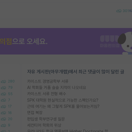
301
자유 게시판(아무개랩)에서 최근 댓글이 많이 달린 글
카이스트 경영공학부 서류
280
AI 학회들 거품 슬슬 지적이 나오네요
79
카이스트 서류 전형 배수
55
SPK 대학원 현실적으로 가능한 스펙인가요?
7
근데 여기는 왜 그렇게 SPK를 물어보는거임?
17
면접 복장
16
편입생 학부연구생 질문
20
세컨티어 학회의 위상
9
우리나라도 학구 열풍보면 Higher Doctorate 학위가 필요하다고 봅니다.
2