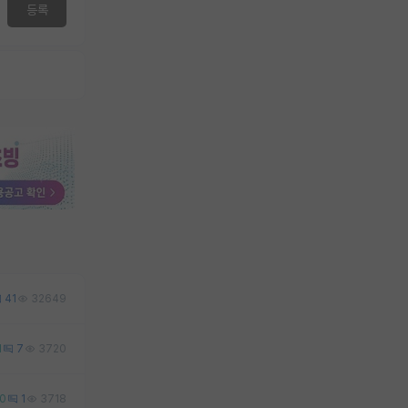
등록
41
32649
1
7
3720
0
1
3718