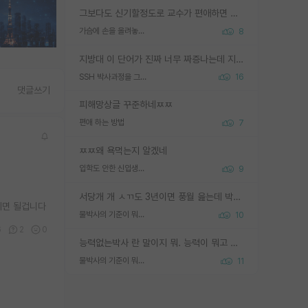
그보다도 신기할정도로 교수가 편애하면 그사람만 논문이 되더라구요 내용이 다른 사람보다 허접해도요
가슴에 손을 올려놓고 싫어하는 사람 불공정하게 리뷰
8
지방대 이 단어가 진짜 너무 짜증나는데 지방대면 다 그냥 쓰레기인가요? 무슨 말 같지도 않은 댓글들이 있는건지??? 지방에도 충분히 좋은 대학 많고 충분히 잘하는 교수님들 많습니다 포항공대 4개 IST 대표 지거국들 여기 모두 다 지방에 있고 여기 출신들 중에 교수하는 분들 적지 않습니다 지거국 출신이 무슨 교수를 하냐?라고 생각할 사람들 많은데 상위 대표 지거국에 아웃라이어들 많습니다 결국 개인의 연구역량과 실적이 중요합니다 이 역량을 펼치는데 있어서 지도교수와의 합도 중요합니다. 그리고 경력이 필요하면 해외포닥까지 다녀오세요
SSH 박사과정을 그만두고 지방대 박사로 옮기면 교수의 꿈은 끝일까요?
16
댓글쓰기
피해망상글 꾸준하네ㅉㅉ
편애 하는 방법
7
ㅉㅉ왜 욕먹는지 알겠네
입학도 안한 신입생이 원래 관심을 받나요
9
.
서당개 개 ㅅㄲ도 3년이면 풍월 읊는데 박사 5년 이상 대리고 있으면서 물된건 교수 탓 맞는ㄱ게 거기가 서당이 아니란 소리임
시면 될겁니다
물박사의 기준이 뭐임?
10
6
2
0
능력없는박사 란 말이지 뭐. 능력이 뭐고 능력이 있다는게 뭔지는 사람마다 기준이 다르니까 얘기해봐야 서로 자기 기준만 얘기해서 논쟁이 끝이 안나고. 주위에서 능력있고 야심있는 신입생이 교수가 유의미한 피드백을 아예 안주면서 제대로된 과제에 참여해볼 기회도 제공하지 않고 잡일 뺑뺑이만 돌려서 맨날 단순작업만 하면서 밤새다가 눈빛이 점점 죽어가는걸 본 사람은 물박사는 교수탓이라고 하고, 교수는 이것저것 알려도 주고 기회도 주고 사수 동기 붙여주면서 어떻게든 끌고가려고 하는데 본인이 매일 뺀질거리면서 출근 하는둥마는둥 하다가 기껏 와서도 폰이나 쳐다보다가 실험 망치고 저녁약속있어서 먼저 가볼게요~ 하는걸 본 사람은 물박사는 본인탓이라고 함.
물박사의 기준이 뭐임?
11