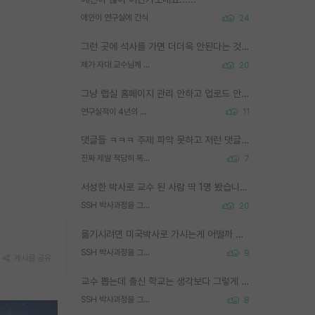
애인이 연구실에 간식
24
그런 곳에 석사를 가면 더더욱 안된다는 것을 깨달으시면 된겁니다!
제가 자대 교수님께 무례하게 행동한 걸까요?
20
그냥 랩실 홈페이지 관리 안하고 업로드 안한거 아님?
연구실적이 4년의 공백이 있는거 어떻게 생각하냐
11
댓글들 ㅋㅋㅋ 주제 파악 못하고 저런 댓글들을 쓰네. 조직에 인간이 얼마나 중요한데 걱정될 수도 있지 ㅋㅋ 본인들은 퍽이나 잘하나봐 ? 현실은 남들한테 욕 안 먹는 1인분만 하는 것도 힘들텐데 ?
진짜 제발 적당히 똑똑한 박사과정이라도 위에 있었으면..
7
서성한 박사로 교수 된 사람 딱 1명 봤습니다. 근데 지방대 박사로 교수된 거는 기적이 일어나야되요. 서성한 학부부터여도 빡센게 교수임용일텐데 지방대박사로 무슨 교수가 되나요...... 중소기업/중견기업 팀장급/연구소장급이나 될거 같네요.
SSH 박사과정을 그만두고 지방대 박사로 옮기면 교수의 꿈은 끝일까요?
20
옮기시려면 미국박사로 가시는게 어떨까 싶네요. 교수가 꿈이면 미국박사 하고 미국교수 까지 같이 노리시는게 기회가 많지 않을까요?
SSH 박사과정을 그만두고 지방대 박사로 옮기면 교수의 꿈은 끝일까요?
9
게시글 공유
교수 뽑는데 출신 학교는 생각보다 그렇게 안 봄. 앞으로는 더 안 보게 될거임. 박사는 어디서 진행해도 됨. 단, 제대로 쌓고 좋은 실적 만들 수 있다면. 그런데 지방대는 그럴 가능성이 지극히 낮음. 나만 열심히 잘 하면 된다? 인간은 주변 환경에 지배되는 나약한 존재임. 주변의 지방대 대학원생과 섞이고 지방 특유의 여유로움 또는 나쁘게 얘기해서 나태함에 젖어 살다보면 교수의 꿈 자체를 잊어버리게 될 가능성도 있음. 주변 환경이 70~80%임.
SSH 박사과정을 그만두고 지방대 박사로 옮기면 교수의 꿈은 끝일까요?
8