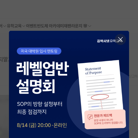
어
유학교육
이벤트
반도체 아카데미
재팬라운지 🌸
오지말고 바로 취업하라고 하던데
스크랩
신고하